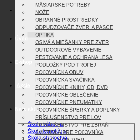
MÄSIARSKE POTREBY
NOŽE
OBRANNÉ PROSTRIEDKY
ODPUDZOVAČE ZVERI A PASCE
OPTIKA
Úvod
OSIVÁ A MIEŠANKY PRE ZVER
OUTDOOROVÉ VYBAVENIE
PESTOVANIE A OCHRANA LESA
E-shop
PODLOŽKY POD TROFEJ
POĽOVNÍCKA OBUV
POĽOVNÍCKA SVAČINKA
Akcie
POĽOVNÍCKE KNIHY, CD, DVD
POĽOVNÍCKE OBLEČENIE
POĽOVNÍCKE PNEUMATIKY
Naše aktivity
POĽOVNÍCKE ŠPERKY A DOPLNKY
PRÍSLUŠENSTVO PRE LOV
Škola vábenia
PRÍSLUŠENSTVO PRE ZBRAŇ
Škola kynológie
SVIETIDLÁ PRE POĽOVNÍKA
Škola strelectva
VÁBNIČKY NA ZVER