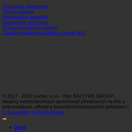
Obchodné podmienky
Cenník služieb
Reklamačný poriadok
Odstúpenie od zmluvy
Ochrana osobných údajov
Zásady používania súborov cookie (EÚ)
Sledujte nás
Platobné možnosti
Visa
MasterCard
Maestro
Dinners
Discov
Club
© 2017 - 2026 Lovtek, s.r.o. - člen BALTYRE GROUP -
skupiny medzinárodných spoločností pôsobiacich na trhu s
pneumatikami, offroad a loveckými/outdoorovými potrebami |
© BugesWeb
© RAPA Digital
Úvod