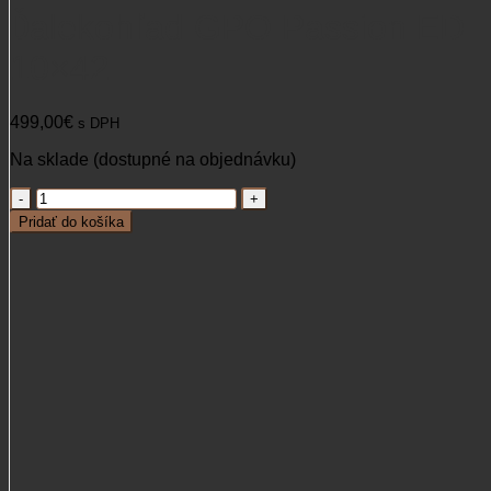
Ďalekohľad GPO Passion ED
10×42
499,00
€
s DPH
Na sklade (dostupné na objednávku)
množstvo
Ďalekohľad
Pridať do košíka
GPO
Passion
ED
10x42