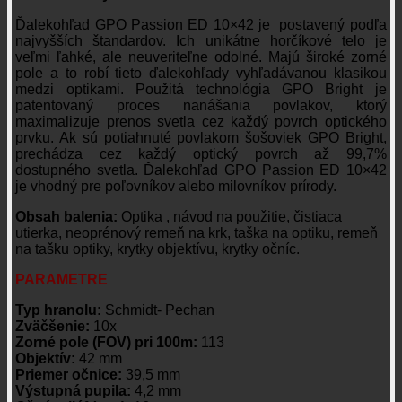
Ďalekohľad GPO Passion ED 10×42 je postavený podľa
najvyšších štandardov. Ich unikátne horčíkové telo je
veľmi ľahké, ale neuveriteľne odolné. Majú široké zorné
pole a to robí tieto ďalekohľady vyhľadávanou klasikou
medzi optikami. Použitá technológia GPO Bright je
patentovaný proces nanášania povlakov, ktorý
maximalizuje prenos svetla cez každý povrch optického
prvku. Ak sú potiahnuté povlakom šošoviek GPO Bright,
prechádza cez každý optický povrch až 99,7%
dostupného svetla. Ďalekohľad GPO Passion ED 10×42
je vhodný pre poľovníkov alebo milovníkov prírody.
Obsah balenia:
Optika , návod na použitie, čistiaca
utierka, neoprénový remeň na krk, taška na optiku, remeň
na tašku optiky, krytky objektívu, krytky očníc.
PARAMETRE
Typ hranolu:
Schmidt- Pechan
Zväčšenie:
10x
Zorné pole (FOV) pri 100m:
113
Objektív:
42 mm
Priemer očnice:
39,5 mm
Výstupná pupila:
4,2 mm