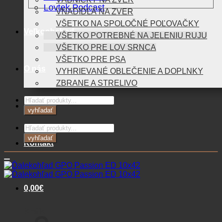
Lovtek Podcast
VNADIDLÁ NA ZVER
VŠETKO NA SPOLOČNÉ POĽOVAČKY
Veľkoobchod
VŠETKO POTREBNÉ NA JELENIU RUJU
VŠETKO PRE LOV SRNCA
VŠETKO PRE PSA
O nás
VYHRIEVANÉ OBLEČENIE A DOPLNKY
ZBRANE A STRELIVO
Products
Blog
search
vyhľadať
Products
search
vyhľadať
Kontakt
0,00
€
Košík