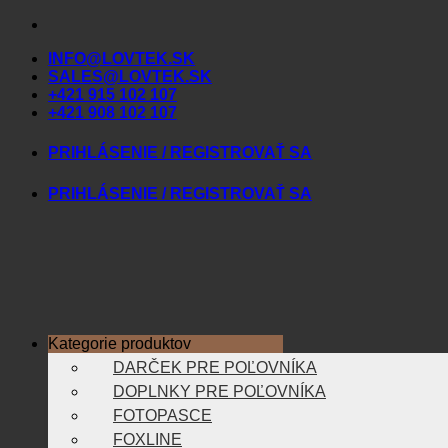
Skip
to
INFO@LOVTEK.SK
content
SALES@LOVTEK.SK
+421 915 102 107
+421 908 102 107
PRIHLÁSENIE / REGISTROVAŤ SA
PRIHLÁSENIE / REGISTROVAŤ SA
Kategorie produktov
DARČEK PRE POĽOVNÍKA
DOPLNKY PRE POĽOVNÍKA
FOTOPASCE
FOXLINE