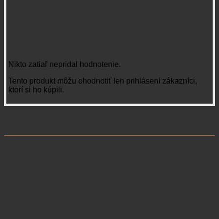
Recenzie
Nikto zatiaľ nepridal hodnotenie.
Tento produkt môžu ohodnotiť len prihlásení zákazníci,
ktorí si ho kúpili.
Súvisiace produkty