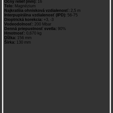
Očný reliéf (mm):
16
Telo:
Magnézium
Najkratšia ohnisková vzdialenosť:
2,5 m
Interpupirálna vzdialenosť (IPD):
56-75
Dioptrická korekcia:
+3, -3
Vodeodolnosť:
200 Mbar
Denná priepustnosť svetla:
90%
Hmotnosť:
0,670 kg
Dĺžka:
156 mm
Šírka:
130 mm