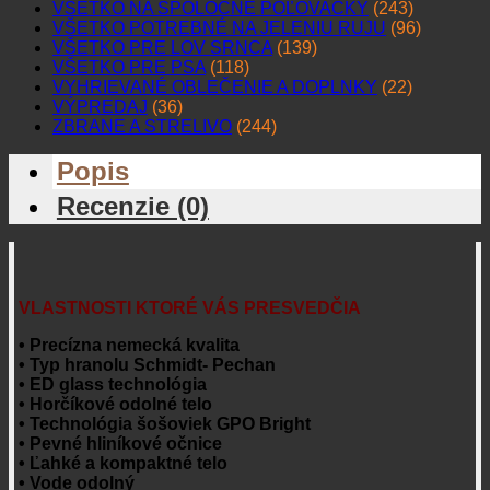
VŠETKO NA SPOLOČNÉ POĽOVAČKY
(243)
VŠETKO POTREBNÉ NA JELENIU RUJU
(96)
VŠETKO PRE LOV SRNCA
(139)
VŠETKO PRE PSA
(118)
VYHRIEVANÉ OBLEČENIE A DOPLNKY
(22)
VÝPREDAJ
(36)
ZBRANE A STRELIVO
(244)
Popis
Recenzie (0)
VLASTNOSTI KTORÉ VÁS PRESVEDČIA
• Precízna nemecká kvalita
• Typ hranolu Schmidt- Pechan
• ED glass technológia
• Horčíkové odolné telo
• Technológia šošoviek GPO Bright
• Pevné hliníkové očnice
• Ľahké a kompaktné telo
• Vode odolný