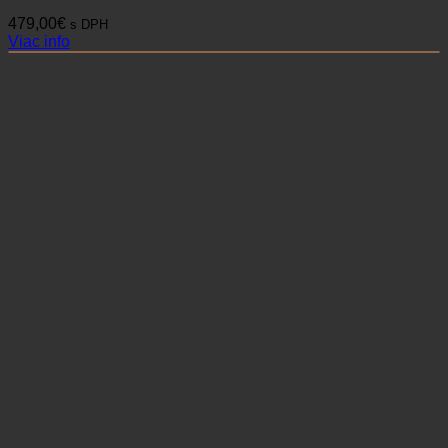
479,00
€
s DPH
Viac info