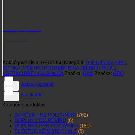
Potrebujete poradiť?
+421 915 102 107
Katalógové číslo:
GPOB360
Kategórií:
Ďalekohľady
,
GPO
,
OPTIKA
,
VŠETKO POTREBNÉ NA JELENIU RUJU
,
VŠETKO PRE LOV SRNCA
Značka:
GPO
Značka:
GPO
Akcie/Výpredaj
Na sklade
Kategórie produktov
DARČEK PRE POĽOVNÍKA
(762)
DOPLNKY DO REVÍRU
(6)
DOPLNKY PRE POĽOVNÍKA
(181)
ELEKTRICKÉ MOTOCYKLE
(5)