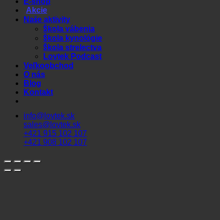
E-shop
Akcie
Naše aktivity
Škola vábenia
Škola kynológie
Škola strelectva
Lovtek Podcast
Veľkoobchod
O nás
Blog
Kontakt
info@lovtek.sk
sales@lovtek.sk
+421 915 102 107
+421 908 102 107