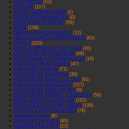
FOTOPASCE
(55)
FOXLINE
(117)
KURZY VÁBENIA ZVERI
(1)
LESNÍCKE PNEUMATIKY
(0)
MÄSIARSKE POTREBY
(56)
NOŽE
(158)
OBRANNÉ PROSTRIEDKY
(12)
ODPUDZOVAČE ZVERI A PASCE
(63)
OPTIKA
(320)
OSIVÁ A MIEŠANKY PRE ZVER
(20)
OUTDOOROVÉ VYBAVENIE
(68)
PESTOVANIE A OCHRANA LESA
(18)
PODLOŽKY POD TROFEJ
(47)
POĽOVNÍCKA OBUV
(71)
POĽOVNÍCKA SVAČINKA
(30)
POĽOVNÍCKE KNIHY, CD, DVD
(61)
POĽOVNÍCKE OBLEČENIE
(327)
POĽOVNÍCKE PNEUMATIKY
(0)
POĽOVNÍCKE ŠPERKY A DOPLNKY
(59)
PRÍSLUŠENSTVO PRE LOV
(102)
PRÍSLUŠENSTVO PRE ZBRAŇ
(195)
SVIETIDLÁ PRE POĽOVNÍKA
(78)
Termovízne drony
(6)
VÁBNIČKY NA ZVER
(85)
VNADIDLÁ NA ZVER
(23)