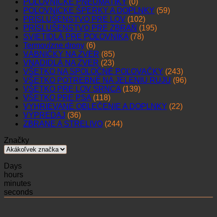
POĽOVNÍCKE PNEUMATIKY
(0)
POĽOVNÍCKE ŠPERKY A DOPLNKY
(59)
PRÍSLUŠENSTVO PRE LOV
(102)
PRÍSLUŠENSTVO PRE ZBRAŇ
(195)
SVIETIDLÁ PRE POĽOVNÍKA
(78)
Termovízne drony
(6)
VÁBNIČKY NA ZVER
(85)
VNADIDLÁ NA ZVER
(23)
VŠETKO NA SPOLOČNÉ POĽOVAČKY
(243)
VŠETKO POTREBNÉ NA JELENIU RUJU
(96)
VŠETKO PRE LOV SRNCA
(139)
VŠETKO PRE PSA
(118)
VYHRIEVANÉ OBLEČENIE A DOPLNKY
(22)
VÝPREDAJ
(36)
ZBRANE A STRELIVO
(244)
Značky
Days
hours
minutes
seconds