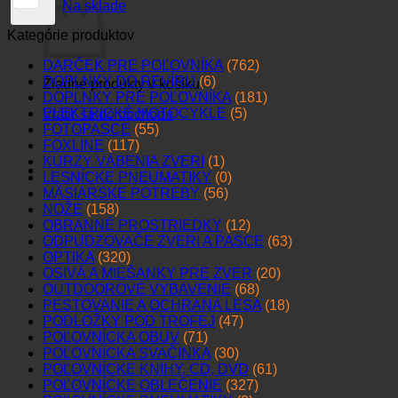
Na sklade
Kategórie produktov
DARČEK PRE POĽOVNÍKA
(762)
DOPLNKY DO REVÍRU
(6)
Žiadne produkty v košíku.
DOPLNKY PRE POĽOVNÍKA
(181)
ELEKTRICKÉ MOTOCYKLE
(5)
Vrátiť sa do obchodu
FOTOPASCE
(55)
FOXLINE
(117)
KURZY VÁBENIA ZVERI
(1)
LESNÍCKE PNEUMATIKY
(0)
MÄSIARSKE POTREBY
(56)
NOŽE
(158)
OBRANNÉ PROSTRIEDKY
(12)
ODPUDZOVAČE ZVERI A PASCE
(63)
OPTIKA
(320)
OSIVÁ A MIEŠANKY PRE ZVER
(20)
OUTDOOROVÉ VYBAVENIE
(68)
PESTOVANIE A OCHRANA LESA
(18)
PODLOŽKY POD TROFEJ
(47)
POĽOVNÍCKA OBUV
(71)
POĽOVNÍCKA SVAČINKA
(30)
POĽOVNÍCKE KNIHY, CD, DVD
(61)
POĽOVNÍCKE OBLEČENIE
(327)