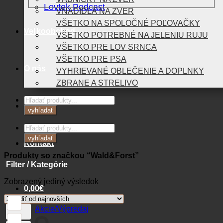
Lovtek Podcast
VNADIDLÁ NA ZVER
VŠETKO NA SPOLOČNÉ POĽOVAČKY
Veľkoobchod
VŠETKO POTREBNÉ NA JELENIU RUJU
VŠETKO PRE LOV SRNCA
VŠETKO PRE PSA
O nás
VYHRIEVANÉ OBLEČENIE A DOPLNKY
ZBRANE A STRELIVO
Products
Blog
search
vyhľadať
Products
search
vyhľadať
Kontakt
Produkty so značkou “Wald&Forst”
Filter / Kategórie
Zobrazený jediný výsledok
0,00
€
Akcie/Výpredaj
Košík