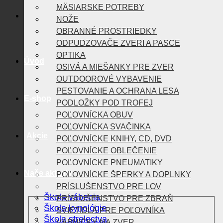
MÄSIARSKE POTREBY
NOŽE
OBRANNÉ PROSTRIEDKY
ODPUDZOVAČE ZVERI A PASCE
OPTIKA
Úvod
OSIVÁ A MIEŠANKY PRE ZVER
OUTDOOROVÉ VYBAVENIE
PESTOVANIE A OCHRANA LESA
E-shop
PODLOŽKY POD TROFEJ
POĽOVNÍCKA OBUV
POĽOVNÍCKA SVAČINKA
Akcie
POĽOVNÍCKE KNIHY, CD, DVD
POĽOVNÍCKE OBLEČENIE
POĽOVNÍCKE PNEUMATIKY
Naše aktivity
POĽOVNÍCKE ŠPERKY A DOPLNKY
PRÍSLUŠENSTVO PRE LOV
Škola vábenia
PRÍSLUŠENSTVO PRE ZBRAŇ
Škola kynológie
SVIETIDLÁ PRE POĽOVNÍKA
Škola strelectva
VÁBNIČKY NA ZVER