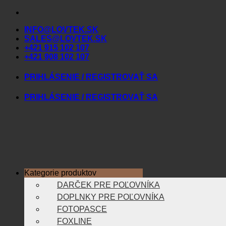
Skip
to
INFO@LOVTEK.SK
content
SALES@LOVTEK.SK
+421 915 102 107
+421 908 102 107
PRIHLÁSENIE / REGISTROVAŤ SA
PRIHLÁSENIE / REGISTROVAŤ SA
Kategorie produktov
DARČEK PRE POĽOVNÍKA
DOPLNKY PRE POĽOVNÍKA
FOTOPASCE
FOXLINE