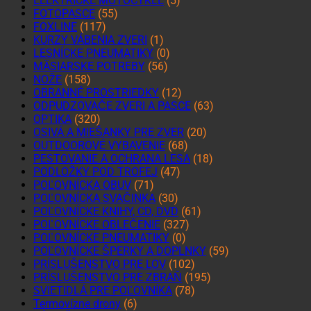
ELEKTRICKÉ MOTOCYKLE
(5)
FOTOPASCE
(55)
FOXLINE
(117)
KURZY VÁBENIA ZVERI
(1)
LESNÍCKE PNEUMATIKY
(0)
MÄSIARSKE POTREBY
(56)
NOŽE
(158)
OBRANNÉ PROSTRIEDKY
(12)
ODPUDZOVAČE ZVERI A PASCE
(63)
OPTIKA
(320)
OSIVÁ A MIEŠANKY PRE ZVER
(20)
OUTDOOROVÉ VYBAVENIE
(68)
PESTOVANIE A OCHRANA LESA
(18)
PODLOŽKY POD TROFEJ
(47)
POĽOVNÍCKA OBUV
(71)
POĽOVNÍCKA SVAČINKA
(30)
POĽOVNÍCKE KNIHY, CD, DVD
(61)
POĽOVNÍCKE OBLEČENIE
(327)
POĽOVNÍCKE PNEUMATIKY
(0)
POĽOVNÍCKE ŠPERKY A DOPLNKY
(59)
PRÍSLUŠENSTVO PRE LOV
(102)
PRÍSLUŠENSTVO PRE ZBRAŇ
(195)
SVIETIDLÁ PRE POĽOVNÍKA
(78)
Termovízne drony
(6)