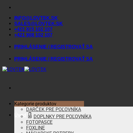
Skip
to
INFO@LOVTEK.SK
content
SALES@LOVTEK.SK
+421 915 102 107
+421 908 102 107
PRIHLÁSENIE / REGISTROVAŤ SA
PRIHLÁSENIE / REGISTROVAŤ SA
Kategorie produktov
DARČEK PRE POĽOVNÍKA
Úvod
DOPLNKY PRE POĽOVNÍKA
FOTOPASCE
FOXLINE