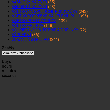
VÁBNIČKY NA ZVER
(85)
VNADIDLÁ NA ZVER
(23)
VŠETKO NA SPOLOČNÉ POĽOVAČKY
(243)
VŠETKO POTREBNÉ NA JELENIU RUJU
(96)
VŠETKO PRE LOV SRNCA
(139)
VŠETKO PRE PSA
(118)
VYHRIEVANÉ OBLEČENIE A DOPLNKY
(22)
VÝPREDAJ
(36)
ZBRANE A STRELIVO
(244)
Značky
Days
hours
minutes
seconds