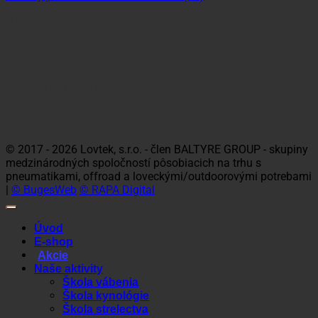
Sledujte nás
Platobné možnosti
Visa
MasterCard
Maestro
Dinners
Discov
Club
© 2017 - 2026 Lovtek, s.r.o. - člen BALTYRE GROUP - skupiny
medzinárodných spoločností pôsobiacich na trhu s
pneumatikami, offroad a loveckými/outdoorovými potrebami
|
© BugesWeb
© RAPA Digital
Úvod
E-shop
Akcie
Naše aktivity
Škola vábenia
Škola kynológie
Škola strelectva