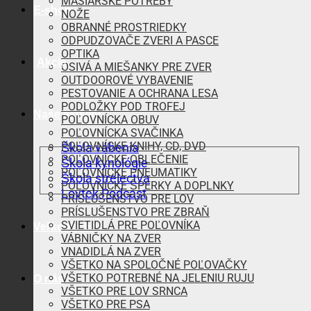
MÄSIARSKE POTREBY
E-shop
NOŽE
OBRANNÉ PROSTRIEDKY
ODPUDZOVAČE ZVERI A PASCE
OPTIKA
Akcie
OSIVÁ A MIEŠANKY PRE ZVER
OUTDOOROVÉ VYBAVENIE
PESTOVANIE A OCHRANA LESA
PODLOŽKY POD TROFEJ
Naše aktivity
POĽOVNÍCKA OBUV
POĽOVNÍCKA SVAČINKA
POĽOVNÍCKE KNIHY, CD, DVD
Škola vábenia
POĽOVNÍCKE OBLEČENIE
Škola kynológie
POĽOVNÍCKE PNEUMATIKY
Škola strelectva
POĽOVNÍCKE ŠPERKY A DOPLNKY
Lovtek Podcast
PRÍSLUŠENSTVO PRE LOV
PRÍSLUŠENSTVO PRE ZBRAŇ
SVIETIDLÁ PRE POĽOVNÍKA
Veľkoobchod
VÁBNIČKY NA ZVER
VNADIDLÁ NA ZVER
VŠETKO NA SPOLOČNÉ POĽOVAČKY
VŠETKO POTREBNÉ NA JELENIU RUJU
O nás
VŠETKO PRE LOV SRNCA
VŠETKO PRE PSA