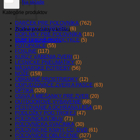
Na sklade
Kategórie produktov
DARČEK PRE POĽOVNÍKA
(762)
DOPLNKY DO REVÍRU
(6)
Žiadne produkty v košíku.
DOPLNKY PRE POĽOVNÍKA
(181)
ELEKTRICKÉ MOTOCYKLE
(5)
Vrátiť sa do obchodu
FOTOPASCE
(55)
FOXLINE
(117)
KURZY VÁBENIA ZVERI
(1)
LESNÍCKE PNEUMATIKY
(0)
MÄSIARSKE POTREBY
(56)
NOŽE
(158)
OBRANNÉ PROSTRIEDKY
(12)
ODPUDZOVAČE ZVERI A PASCE
(63)
OPTIKA
(320)
OSIVÁ A MIEŠANKY PRE ZVER
(20)
OUTDOOROVÉ VYBAVENIE
(68)
PESTOVANIE A OCHRANA LESA
(18)
PODLOŽKY POD TROFEJ
(47)
POĽOVNÍCKA OBUV
(71)
POĽOVNÍCKA SVAČINKA
(30)
POĽOVNÍCKE KNIHY, CD, DVD
(61)
POĽOVNÍCKE OBLEČENIE
(327)