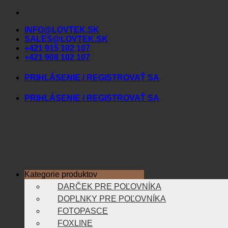
Skip
to
INFO@LOVTEK.SK
content
SALES@LOVTEK.SK
+421 915 102 107
+421 908 102 107
PRIHLÁSENIE / REGISTROVAŤ SA
PRIHLÁSENIE / REGISTROVAŤ SA
Kategorie produktov
DARČEK PRE POĽOVNÍKA
DOPLNKY PRE POĽOVNÍKA
FOTOPASCE
FOXLINE