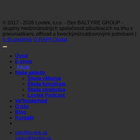
Visa
MasterCard
Maestro
Dinners
Discov
Club
© 2017 - 2026 Lovtek, s.r.o. - člen BALTYRE GROUP -
skupiny medzinárodných spoločností pôsobiacich na trhu s
pneumatikami, offroad a loveckými/outdoorovými potrebami |
© BugesWeb
© RAPA Digital
Úvod
E-shop
Akcie
Naše aktivity
Škola vábenia
Škola kynológie
Škola strelectva
Lovtek Podcast
Veľkoobchod
O nás
Blog
Kontakt
info@lovtek.sk
sales@lovtek.sk