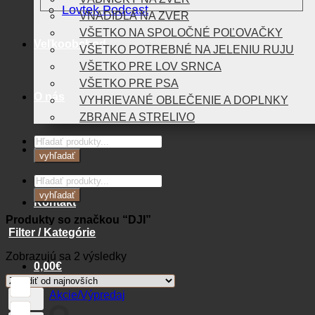
Lovtek Podcast
VNADIDLÁ NA ZVER
VŠETKO NA SPOLOČNÉ POĽOVAČKY
Veľkoobchod
VŠETKO POTREBNÉ NA JELENIU RUJU
VŠETKO PRE LOV SRNCA
VŠETKO PRE PSA
O nás
VYHRIEVANÉ OBLEČENIE A DOPLNKY
ZBRANE A STRELIVO
Products
Blog
search
vyhľadať
Products
search
vyhľadať
Kontakt
Produkty so značkou “DJI”
Filter / Kategórie
Zoradené
Zobrazujú sa 2 výsledky
0,00
€
podľa
najnovších
Akcie/Výpredaj
Košík