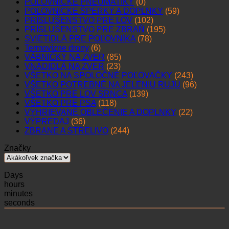
POĽOVNÍCKE PNEUMATIKY
(0)
POĽOVNÍCKE ŠPERKY A DOPLNKY
(59)
PRÍSLUŠENSTVO PRE LOV
(102)
PRÍSLUŠENSTVO PRE ZBRAŇ
(195)
SVIETIDLÁ PRE POĽOVNÍKA
(78)
Termovízne drony
(6)
VÁBNIČKY NA ZVER
(85)
VNADIDLÁ NA ZVER
(23)
VŠETKO NA SPOLOČNÉ POĽOVAČKY
(243)
VŠETKO POTREBNÉ NA JELENIU RUJU
(96)
VŠETKO PRE LOV SRNCA
(139)
VŠETKO PRE PSA
(118)
VYHRIEVANÉ OBLEČENIE A DOPLNKY
(22)
VÝPREDAJ
(36)
ZBRANE A STRELIVO
(244)
Značky
Days
hours
minutes
seconds