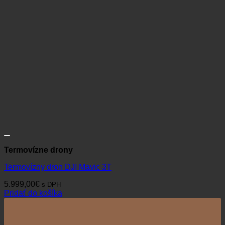
Termovízne drony
Termovízny dron DJI Mavic 3T
5.999,00
€
s DPH
Pridať do košíka