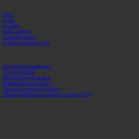
Informácie
Blog
O nás
Kontakt
Naše aktivity
Autorské práva
Výhody nákupu u nás
Dôležité odkazy
Obchodné podmienky
Cenník služieb
Reklamačný poriadok
Odstúpenie od zmluvy
Ochrana osobných údajov
Zásady používania súborov cookie (EÚ)
Sledujte nás
Platobné možnosti