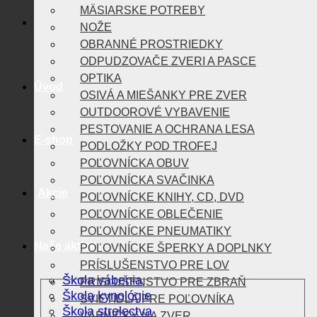
MÄSIARSKE POTREBY
NOŽE
OBRANNÉ PROSTRIEDKY
ODPUDZOVAČE ZVERI A PASCE
OPTIKA
Úvod
OSIVÁ A MIEŠANKY PRE ZVER
OUTDOOROVÉ VYBAVENIE
PESTOVANIE A OCHRANA LESA
E-shop
PODLOŽKY POD TROFEJ
POĽOVNÍCKA OBUV
POĽOVNÍCKA SVAČINKA
Akcie
POĽOVNÍCKE KNIHY, CD, DVD
POĽOVNÍCKE OBLEČENIE
POĽOVNÍCKE PNEUMATIKY
Naše aktivity
POĽOVNÍCKE ŠPERKY A DOPLNKY
PRÍSLUŠENSTVO PRE LOV
Škola vábenia
PRÍSLUŠENSTVO PRE ZBRAŇ
Škola kynológie
SVIETIDLÁ PRE POĽOVNÍKA
Škola strelectva
VÁBNIČKY NA ZVER