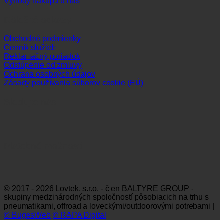
Výhody nákupu u nás
Dôležité odkazy
Obchodné podmienky
Cenník služieb
Reklamačný poriadok
Odstúpenie od zmluvy
Ochrana osobných údajov
Zásady používania súborov cookie (EÚ)
Sledujte nás
Platobné možnosti
Visa
MasterCard
Maestro
Dinners
Discov
Club
© 2017 - 2026 Lovtek, s.r.o. - člen BALTYRE GROUP -
skupiny medzinárodných spoločností pôsobiacich na trhu s
pneumatikami, offroad a loveckými/outdoorovými potrebami |
© BugesWeb
© RAPA Digital