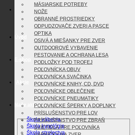
MÄSIARSKE POTREBY
NOŽE
OBRANNÉ PROSTRIEDKY
ODPUDZOVAČE ZVERI A PASCE
OPTIKA
Úvod
OSIVÁ A MIEŠANKY PRE ZVER
OUTDOOROVÉ VYBAVENIE
PESTOVANIE A OCHRANA LESA
E-shop
PODLOŽKY POD TROFEJ
POĽOVNÍCKA OBUV
POĽOVNÍCKA SVAČINKA
Akcie
POĽOVNÍCKE KNIHY, CD, DVD
POĽOVNÍCKE OBLEČENIE
POĽOVNÍCKE PNEUMATIKY
Naše aktivity
POĽOVNÍCKE ŠPERKY A DOPLNKY
PRÍSLUŠENSTVO PRE LOV
Škola vábenia
PRÍSLUŠENSTVO PRE ZBRAŇ
Škola kynológie
SVIETIDLÁ PRE POĽOVNÍKA
Škola strelectva
VÁBNIČKY NA ZVER