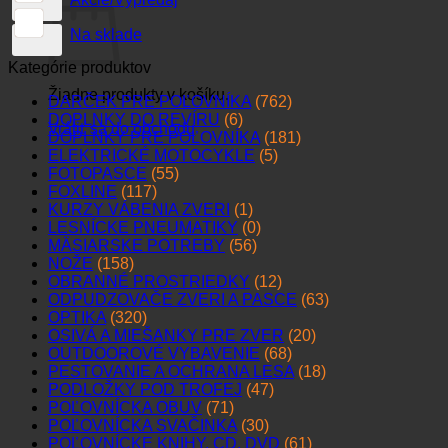
Na sklade
Kategórie produktov
Žiadne produkty v košíku.
DARČEK PRE POĽOVNÍKA
(762)
DOPLNKY DO REVÍRU
(6)
Vrátiť sa do obchodu
DOPLNKY PRE POĽOVNÍKA
(181)
ELEKTRICKÉ MOTOCYKLE
(5)
FOTOPASCE
(55)
FOXLINE
(117)
KURZY VÁBENIA ZVERI
(1)
LESNÍCKE PNEUMATIKY
(0)
MÄSIARSKE POTREBY
(56)
NOŽE
(158)
OBRANNÉ PROSTRIEDKY
(12)
ODPUDZOVAČE ZVERI A PASCE
(63)
OPTIKA
(320)
OSIVÁ A MIEŠANKY PRE ZVER
(20)
OUTDOOROVÉ VYBAVENIE
(68)
PESTOVANIE A OCHRANA LESA
(18)
PODLOŽKY POD TROFEJ
(47)
POĽOVNÍCKA OBUV
(71)
POĽOVNÍCKA SVAČINKA
(30)
POĽOVNÍCKE KNIHY, CD, DVD
(61)