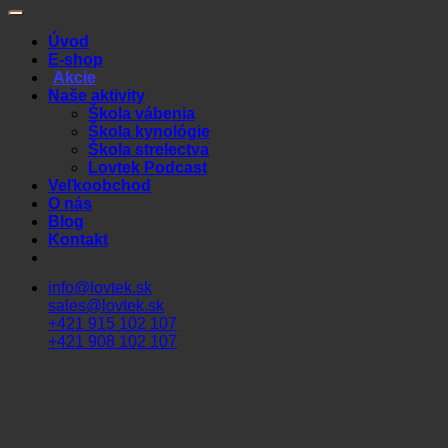
Úvod
E-shop
Akcie
Naše aktivity
Škola vábenia
Škola kynológie
Škola strelectva
Lovtek Podcast
Veľkoobchod
O nás
Blog
Kontakt
info@lovtek.sk
sales@lovtek.sk
+421 915 102 107
+421 908 102 107