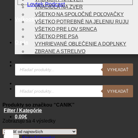
Lovtek Podcast
VNADIDLÁ NA ZVER
VŠETKO NA SPOLOČNÉ POĽOVAČKY
Veľkoobchod
VŠETKO POTREBNÉ NA JELENIU RUJU
VŠETKO PRE LOV SRNCA
VŠETKO PRE PSA
O nás
VYHRIEVANÉ OBLEČENIE A DOPLNKY
ZBRANE A STRELIVO
Products
Blog
VYHĽADAŤ
search
Products
Kontakt
VYHĽADAŤ
search
Produkty so značkou “CANIK”
Filter / Kategórie
0,00
€
Zoradené
Zobrazujú sa 4 výsledky
podľa
Košík
najnovších
Akcie/Výpredaj