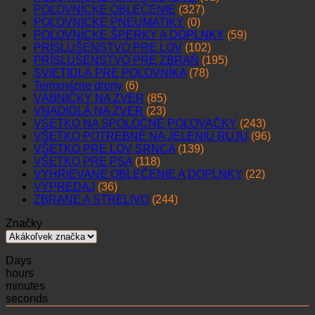
POĽOVNÍCKE OBLEČENIE
(327)
POĽOVNÍCKE PNEUMATIKY
(0)
POĽOVNÍCKE ŠPERKY A DOPLNKY
(59)
PRÍSLUŠENSTVO PRE LOV
(102)
PRÍSLUŠENSTVO PRE ZBRAŇ
(195)
SVIETIDLÁ PRE POĽOVNÍKA
(78)
Termovízne drony
(6)
VÁBNIČKY NA ZVER
(85)
VNADIDLÁ NA ZVER
(23)
VŠETKO NA SPOLOČNÉ POĽOVAČKY
(243)
VŠETKO POTREBNÉ NA JELENIU RUJU
(96)
VŠETKO PRE LOV SRNCA
(139)
VŠETKO PRE PSA
(118)
VYHRIEVANÉ OBLEČENIE A DOPLNKY
(22)
VÝPREDAJ
(36)
ZBRANE A STRELIVO
(244)
Značky
Days
hours
minutes
seconds