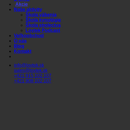
Akcie
Naše aktivity
Škola vábenia
Škola kynológie
Škola strelectva
Lovtek Podcast
Veľkoobchod
O nás
Blog
Kontakt
info@lovtek.sk
sales@lovtek.sk
+421 915 102 107
+421 908 102 107