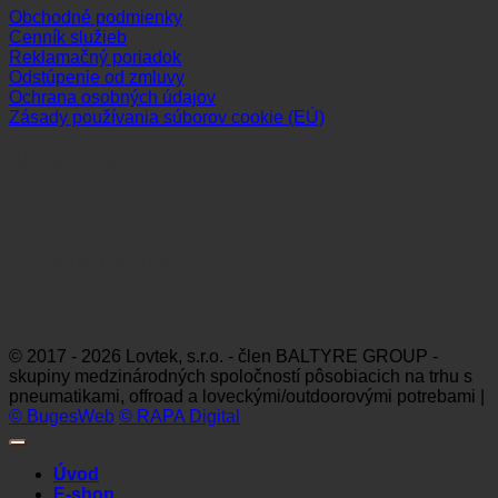
Obchodné podmienky
Cenník služieb
Reklamačný poriadok
Odstúpenie od zmluvy
Ochrana osobných údajov
Zásady používania súborov cookie (EÚ)
Sledujte nás
Platobné možnosti
Visa
MasterCard
Maestro
Dinners
Discov
Club
© 2017 - 2026 Lovtek, s.r.o. - člen BALTYRE GROUP -
skupiny medzinárodných spoločností pôsobiacich na trhu s
pneumatikami, offroad a loveckými/outdoorovými potrebami |
© BugesWeb
© RAPA Digital
Úvod
E-shop