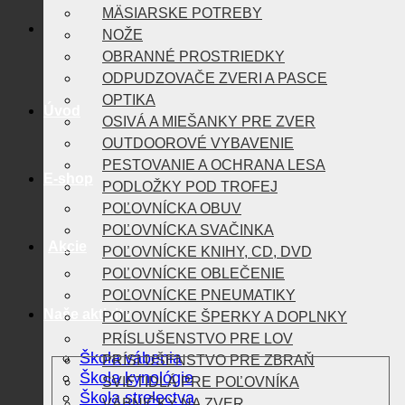
MÄSIARSKE POTREBY
NOŽE
OBRANNÉ PROSTRIEDKY
ODPUDZOVAČE ZVERI A PASCE
OPTIKA
Úvod
OSIVÁ A MIEŠANKY PRE ZVER
OUTDOOROVÉ VYBAVENIE
PESTOVANIE A OCHRANA LESA
E-shop
PODLOŽKY POD TROFEJ
POĽOVNÍCKA OBUV
POĽOVNÍCKA SVAČINKA
Akcie
POĽOVNÍCKE KNIHY, CD, DVD
POĽOVNÍCKE OBLEČENIE
POĽOVNÍCKE PNEUMATIKY
Naše aktivity
POĽOVNÍCKE ŠPERKY A DOPLNKY
PRÍSLUŠENSTVO PRE LOV
Škola vábenia
PRÍSLUŠENSTVO PRE ZBRAŇ
Škola kynológie
SVIETIDLÁ PRE POĽOVNÍKA
Škola strelectva
VÁBNIČKY NA ZVER