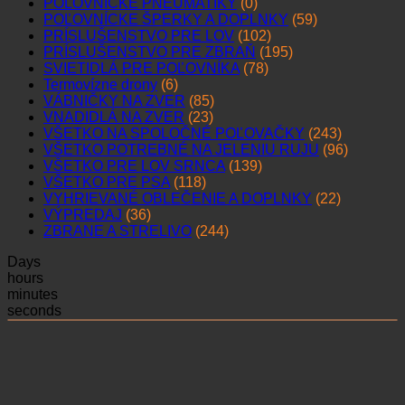
POĽOVNÍCKE PNEUMATIKY
(0)
POĽOVNÍCKE ŠPERKY A DOPLNKY
(59)
PRÍSLUŠENSTVO PRE LOV
(102)
PRÍSLUŠENSTVO PRE ZBRAŇ
(195)
SVIETIDLÁ PRE POĽOVNÍKA
(78)
Termovízne drony
(6)
VÁBNIČKY NA ZVER
(85)
VNADIDLÁ NA ZVER
(23)
VŠETKO NA SPOLOČNÉ POĽOVAČKY
(243)
VŠETKO POTREBNÉ NA JELENIU RUJU
(96)
VŠETKO PRE LOV SRNCA
(139)
VŠETKO PRE PSA
(118)
VYHRIEVANÉ OBLEČENIE A DOPLNKY
(22)
VÝPREDAJ
(36)
ZBRANE A STRELIVO
(244)
Days
hours
minutes
seconds