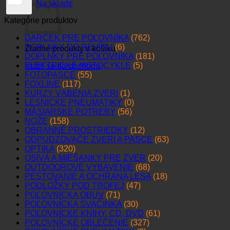
Na sklade
Kategórie produktov
DARČEK PRE POĽOVNÍKA
(762)
DOPLNKY DO REVÍRU
(6)
Žiadne produkty v košíku.
DOPLNKY PRE POĽOVNÍKA
(181)
ELEKTRICKÉ MOTOCYKLE
(5)
Vrátiť sa do obchodu
FOTOPASCE
(55)
FOXLINE
(117)
KURZY VÁBENIA ZVERI
(1)
LESNÍCKE PNEUMATIKY
(0)
MÄSIARSKE POTREBY
(56)
NOŽE
(158)
OBRANNÉ PROSTRIEDKY
(12)
ODPUDZOVAČE ZVERI A PASCE
(63)
OPTIKA
(320)
OSIVÁ A MIEŠANKY PRE ZVER
(20)
OUTDOOROVÉ VYBAVENIE
(68)
PESTOVANIE A OCHRANA LESA
(18)
PODLOŽKY POD TROFEJ
(47)
POĽOVNÍCKA OBUV
(71)
POĽOVNÍCKA SVAČINKA
(30)
POĽOVNÍCKE KNIHY, CD, DVD
(61)
POĽOVNÍCKE OBLEČENIE
(327)