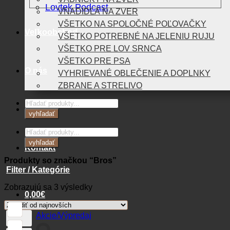
Lovtek Podcast
VNADIDLÁ NA ZVER
VŠETKO NA SPOLOČNÉ POĽOVAČKY
Veľkoobchod
VŠETKO POTREBNÉ NA JELENIU RUJU
VŠETKO PRE LOV SRNCA
VŠETKO PRE PSA
O nás
VYHRIEVANÉ OBLEČENIE A DOPLNKY
ZBRANE A STRELIVO
Products
Blog
search
vyhľadať
Products
search
vyhľadať
Kontakt
Produkty so značkou “Bros”
Filter / Kategórie
Zoradené
Zobrazujú sa 3 výsledky
0,00
€
podľa
najnovších
Akcie/Výpredaj
Košík