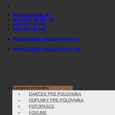
Skip
to
INFO@LOVTEK.SK
content
SALES@LOVTEK.SK
+421 915 102 107
+421 908 102 107
PRIHLÁSENIE / REGISTROVAŤ SA
PRIHLÁSENIE / REGISTROVAŤ SA
Kategorie produktov
DARČEK PRE POĽOVNÍKA
DOPLNKY PRE POĽOVNÍKA
FOTOPASCE
FOXLINE