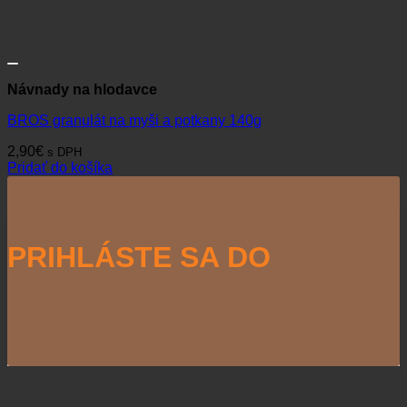
Návnady na hlodavce
BROS granulát na myši a potkany 140g
2,90
€
s DPH
Pridať do košíka
PRIHLÁSTE SA DO
NEWSLETTERU