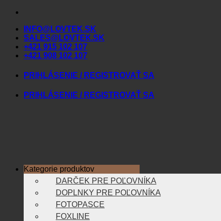
Skip
to
INFO@LOVTEK.SK
content
SALES@LOVTEK.SK
+421 915 102 107
+421 908 102 107
PRIHLÁSENIE / REGISTROVAŤ SA
PRIHLÁSENIE / REGISTROVAŤ SA
Kategorie produktov
DARČEK PRE POĽOVNÍKA
DOPLNKY PRE POĽOVNÍKA
FOTOPASCE
FOXLINE