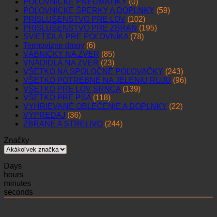
POĽOVNÍCKE PNEUMATIKY
(0)
POĽOVNÍCKE ŠPERKY A DOPLNKY
(59)
PRÍSLUŠENSTVO PRE LOV
(102)
PRÍSLUŠENSTVO PRE ZBRAŇ
(195)
SVIETIDLÁ PRE POĽOVNÍKA
(78)
Termovízne drony
(6)
VÁBNIČKY NA ZVER
(85)
VNADIDLÁ NA ZVER
(23)
VŠETKO NA SPOLOČNÉ POĽOVAČKY
(243)
VŠETKO POTREBNÉ NA JELENIU RUJU
(96)
VŠETKO PRE LOV SRNCA
(139)
VŠETKO PRE PSA
(118)
VYHRIEVANÉ OBLEČENIE A DOPLNKY
(22)
VÝPREDAJ
(36)
ZBRANE A STRELIVO
(244)
Značky
Days
hours
minutes
seconds