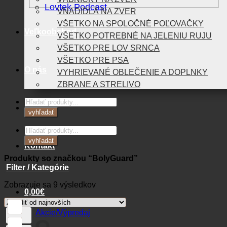
Lovtek Podcast
VNADIDLÁ NA ZVER
VŠETKO NA SPOLOČNÉ POĽOVAČKY
Veľkoobchod
VŠETKO POTREBNÉ NA JELENIU RUJU
VŠETKO PRE LOV SRNCA
VŠETKO PRE PSA
O nás
VYHRIEVANÉ OBLEČENIE A DOPLNKY
ZBRANE A STRELIVO
Products
Blog
search
vyhľadať
Products
search
vyhľadať
Kontakt
Produkty so značkou “BolyGuard”
Filter / Kategórie
Zoradené
Zobrazuje sa 9 výsledkov
0,00
€
podľa
najnovších
Akcie/Výpredaj
Košík