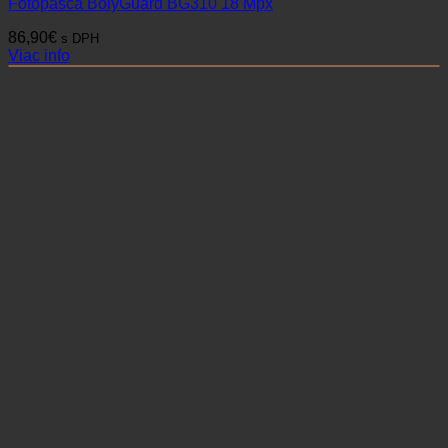
Fotopasca BolyGuard BG310 18 Mpx
86,90
€
s DPH
Viac info