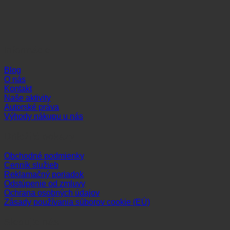
Informácie
Blog
O nás
Kontakt
Naše aktivity
Autorské práva
Výhody nákupu u nás
Dôležité odkazy
Obchodné podmienky
Cenník služieb
Reklamačný poriadok
Odstúpenie od zmluvy
Ochrana osobných údajov
Zásady používania súborov cookie (EÚ)
Sledujte nás