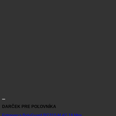
DARČEK PRE POĽOVNÍKA
Fotopasca BolyGuard BG310-M 4G 18 Mpx