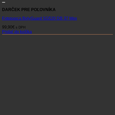
DARČEK PRE POĽOVNÍKA
Fotopasca BolyGuard SG520 DB 37 Mpx
99,90
€
s DPH
Pridať do košíka