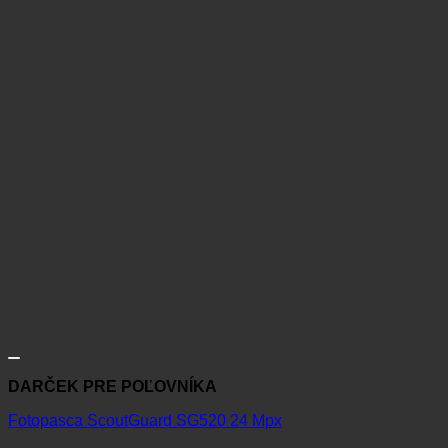
DARČEK PRE POĽOVNÍKA
Fotopasca ScoutGuard SG520 24 Mpx