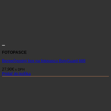
FOTOPASCE
Bezpečnostný box na fotopascu BolyGuard 668
27,90
€
s DPH
Pridať do košíka