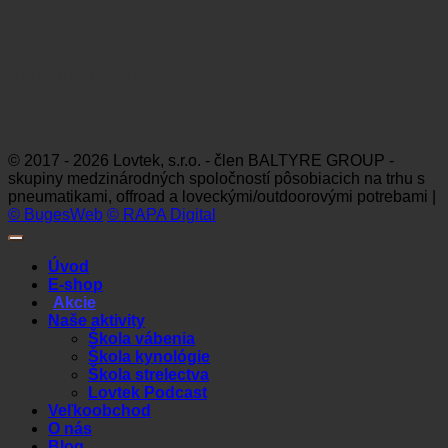
Platobné možnosti
Visa
MasterCard
Maestro
Dinners
Discov
Club
© 2017 - 2026 Lovtek, s.r.o. - člen BALTYRE GROUP -
skupiny medzinárodných spoločností pôsobiacich na trhu s
pneumatikami, offroad a loveckými/outdoorovými potrebami |
© BugesWeb
© RAPA Digital
Úvod
E-shop
Akcie
Naše aktivity
Škola vábenia
Škola kynológie
Škola strelectva
Lovtek Podcast
Veľkoobchod
O nás
Blog