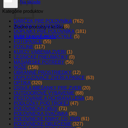
Na sklade
Kategórie produktov
DARČEK PRE POĽOVNÍKA
(762)
DOPLNKY DO REVÍRU
(6)
Žiadne produkty v košíku.
DOPLNKY PRE POĽOVNÍKA
(181)
ELEKTRICKÉ MOTOCYKLE
(5)
Vrátiť sa do obchodu
FOTOPASCE
(55)
FOXLINE
(117)
KURZY VÁBENIA ZVERI
(1)
LESNÍCKE PNEUMATIKY
(0)
MÄSIARSKE POTREBY
(56)
NOŽE
(158)
OBRANNÉ PROSTRIEDKY
(12)
ODPUDZOVAČE ZVERI A PASCE
(63)
OPTIKA
(320)
OSIVÁ A MIEŠANKY PRE ZVER
(20)
OUTDOOROVÉ VYBAVENIE
(68)
PESTOVANIE A OCHRANA LESA
(18)
PODLOŽKY POD TROFEJ
(47)
POĽOVNÍCKA OBUV
(71)
POĽOVNÍCKA SVAČINKA
(30)
POĽOVNÍCKE KNIHY, CD, DVD
(61)
POĽOVNÍCKE OBLEČENIE
(327)