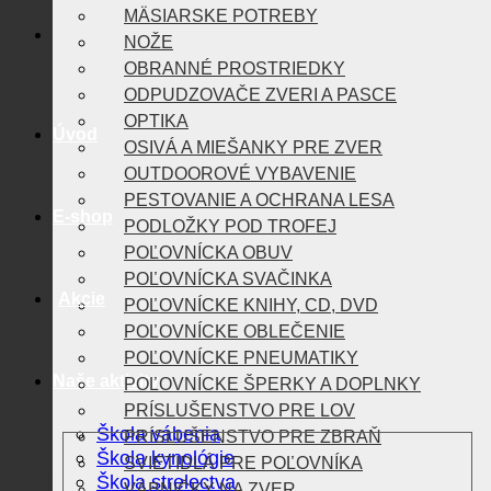
MÄSIARSKE POTREBY
NOŽE
OBRANNÉ PROSTRIEDKY
ODPUDZOVAČE ZVERI A PASCE
OPTIKA
Úvod
OSIVÁ A MIEŠANKY PRE ZVER
OUTDOOROVÉ VYBAVENIE
PESTOVANIE A OCHRANA LESA
E-shop
PODLOŽKY POD TROFEJ
POĽOVNÍCKA OBUV
POĽOVNÍCKA SVAČINKA
Akcie
POĽOVNÍCKE KNIHY, CD, DVD
POĽOVNÍCKE OBLEČENIE
POĽOVNÍCKE PNEUMATIKY
Naše aktivity
POĽOVNÍCKE ŠPERKY A DOPLNKY
PRÍSLUŠENSTVO PRE LOV
Škola vábenia
PRÍSLUŠENSTVO PRE ZBRAŇ
Škola kynológie
SVIETIDLÁ PRE POĽOVNÍKA
Škola strelectva
VÁBNIČKY NA ZVER