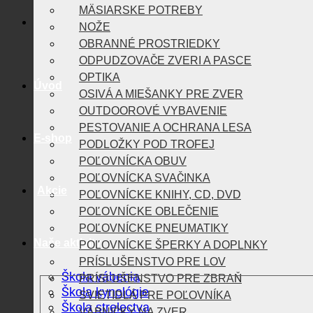
MÄSIARSKE POTREBY
NOŽE
OBRANNÉ PROSTRIEDKY
ODPUDZOVAČE ZVERI A PASCE
OPTIKA
Úvod
OSIVÁ A MIEŠANKY PRE ZVER
OUTDOOROVÉ VYBAVENIE
PESTOVANIE A OCHRANA LESA
E-shop
PODLOŽKY POD TROFEJ
POĽOVNÍCKA OBUV
POĽOVNÍCKA SVAČINKA
Akcie
POĽOVNÍCKE KNIHY, CD, DVD
POĽOVNÍCKE OBLEČENIE
POĽOVNÍCKE PNEUMATIKY
Naše aktivity
POĽOVNÍCKE ŠPERKY A DOPLNKY
PRÍSLUŠENSTVO PRE LOV
Škola vábenia
PRÍSLUŠENSTVO PRE ZBRAŇ
Škola kynológie
SVIETIDLÁ PRE POĽOVNÍKA
Škola strelectva
VÁBNIČKY NA ZVER