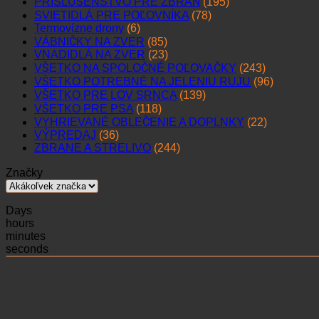
PRÍSLUŠENSTVO PRE ZBRAŇ
(195)
SVIETIDLÁ PRE POĽOVNÍKA
(78)
Termovízne drony
(6)
VÁBNIČKY NA ZVER
(85)
VNADIDLÁ NA ZVER
(23)
VŠETKO NA SPOLOČNÉ POĽOVAČKY
(243)
VŠETKO POTREBNÉ NA JELENIU RUJU
(96)
VŠETKO PRE LOV SRNCA
(139)
VŠETKO PRE PSA
(118)
VYHRIEVANÉ OBLEČENIE A DOPLNKY
(22)
VÝPREDAJ
(36)
ZBRANE A STRELIVO
(244)
Značky
Days
hours
minutes
seconds