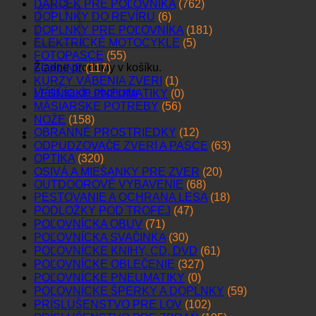
DARČEK PRE POĽOVNÍKA
(762)
DOPLNKY DO REVÍRU
(6)
DOPLNKY PRE POĽOVNÍKA
(181)
ELEKTRICKÉ MOTOCYKLE
(5)
FOTOPASCE
(55)
Žiadne produkty v košíku.
FOXLINE
(117)
KURZY VÁBENIA ZVERI
(1)
Vrátiť sa do obchodu
LESNÍCKE PNEUMATIKY
(0)
MÄSIARSKE POTREBY
(56)
NOŽE
(158)
OBRANNÉ PROSTRIEDKY
(12)
ODPUDZOVAČE ZVERI A PASCE
(63)
OPTIKA
(320)
OSIVÁ A MIEŠANKY PRE ZVER
(20)
OUTDOOROVÉ VYBAVENIE
(68)
PESTOVANIE A OCHRANA LESA
(18)
PODLOŽKY POD TROFEJ
(47)
POĽOVNÍCKA OBUV
(71)
POĽOVNÍCKA SVAČINKA
(30)
POĽOVNÍCKE KNIHY, CD, DVD
(61)
POĽOVNÍCKE OBLEČENIE
(327)
POĽOVNÍCKE PNEUMATIKY
(0)
POĽOVNÍCKE ŠPERKY A DOPLNKY
(59)
PRÍSLUŠENSTVO PRE LOV
(102)