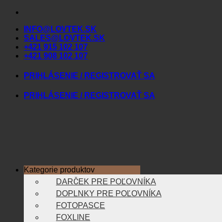
Skip
to
INFO@LOVTEK.SK
content
SALES@LOVTEK.SK
+421 915 102 107
+421 908 102 107
PRIHLÁSENIE / REGISTROVAŤ SA
PRIHLÁSENIE / REGISTROVAŤ SA
Kategorie produktov
DARČEK PRE POĽOVNÍKA
DOPLNKY PRE POĽOVNÍKA
FOTOPASCE
FOXLINE