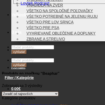
Lovtek Podcast
VNADIDLÁ NA ZVER
VŠETKO NA SPOLOČNÉ POĽOVAČKY
Veľkoobchod
VŠETKO POTREBNÉ NA JELENIU RUJU
VŠETKO PRE LOV SRNCA
VŠETKO PRE PSA
O nás
VYHRIEVANÉ OBLEČENIE A DOPLNKY
ZBRANE A STRELIVO
Products
Blog
search
vyhľadať
Products
search
vyhľadať
Kontakt
Produkty so značkou “Beaphar”
Filter / Kategórie
Zoradené
Zobrazujú sa 3 výsledky
0,00
€
podľa
najnovších
Kategórie produktov
Košík