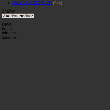
ZBRANE A STRELIVO
(244)
Značky
Days
hours
minutes
seconds