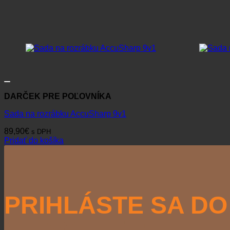
DARČEK PRE POĽOVNÍKA
Sada na rozrábku AccuSharp 9v1
89,90
€
s DPH
Pridať do košíka
PRIHLÁSTE SA DO
NEWSLETTERU