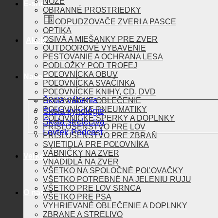
NOŽE
E-shop
OBRANNÉ PROSTRIEDKY
ODPUDZOVAČE ZVERI A PASCE
OPTIKA
OSIVÁ A MIEŠANKY PRE ZVER
Akcie
OUTDOOROVÉ VYBAVENIE
PESTOVANIE A OCHRANA LESA
PODLOŽKY POD TROFEJ
POĽOVNÍCKA OBUV
Naše aktivity
POĽOVNÍCKA SVAČINKA
POĽOVNÍCKE KNIHY, CD, DVD
Škola vábenia
POĽOVNÍCKE OBLEČENIE
POĽOVNÍCKE PNEUMATIKY
Škola kynológie
POĽOVNÍCKE ŠPERKY A DOPLNKY
Škola strelectva
PRÍSLUŠENSTVO PRE LOV
Lovtek Podcast
PRÍSLUŠENSTVO PRE ZBRAŇ
SVIETIDLÁ PRE POĽOVNÍKA
VÁBNIČKY NA ZVER
Veľkoobchod
VNADIDLÁ NA ZVER
VŠETKO NA SPOLOČNÉ POĽOVAČKY
VŠETKO POTREBNÉ NA JELENIU RUJU
VŠETKO PRE LOV SRNCA
O nás
VŠETKO PRE PSA
VYHRIEVANÉ OBLEČENIE A DOPLNKY
ZBRANE A STRELIVO