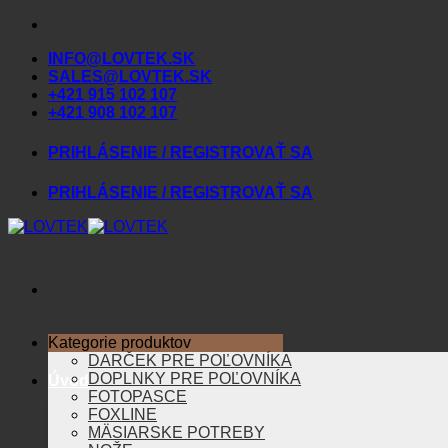
Skip
to
INFO@LOVTEK.SK
content
SALES@LOVTEK.SK
+421 915 102 107
+421 908 102 107
PRIHLÁSENIE / REGISTROVAŤ SA
PRIHLÁSENIE / REGISTROVAŤ SA
Kategorie produktov
DARČEK PRE POĽOVNÍKA
DOPLNKY PRE POĽOVNÍKA
Úvod
FOTOPASCE
FOXLINE
MÄSIARSKE POTREBY