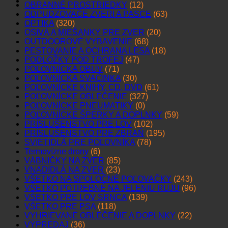
OBRANNÉ PROSTRIEDKY
(12)
ODPUDZOVAČE ZVERI A PASCE
(63)
OPTIKA
(320)
OSIVÁ A MIEŠANKY PRE ZVER
(20)
OUTDOOROVÉ VYBAVENIE
(68)
PESTOVANIE A OCHRANA LESA
(18)
PODLOŽKY POD TROFEJ
(47)
POĽOVNÍCKA OBUV
(71)
POĽOVNÍCKA SVAČINKA
(30)
POĽOVNÍCKE KNIHY, CD, DVD
(61)
POĽOVNÍCKE OBLEČENIE
(327)
POĽOVNÍCKE PNEUMATIKY
(0)
POĽOVNÍCKE ŠPERKY A DOPLNKY
(59)
PRÍSLUŠENSTVO PRE LOV
(102)
PRÍSLUŠENSTVO PRE ZBRAŇ
(195)
SVIETIDLÁ PRE POĽOVNÍKA
(78)
Termovízne drony
(6)
VÁBNIČKY NA ZVER
(85)
VNADIDLÁ NA ZVER
(23)
VŠETKO NA SPOLOČNÉ POĽOVAČKY
(243)
VŠETKO POTREBNÉ NA JELENIU RUJU
(96)
VŠETKO PRE LOV SRNCA
(139)
VŠETKO PRE PSA
(118)
VYHRIEVANÉ OBLEČENIE A DOPLNKY
(22)
VÝPREDAJ
(36)