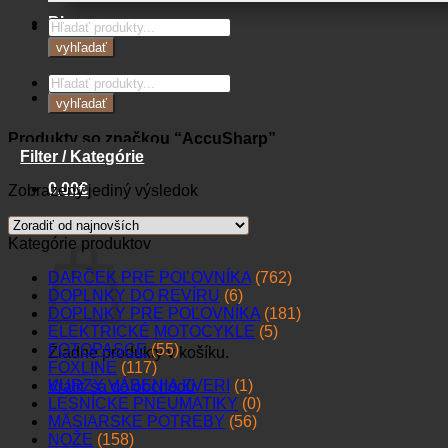
Blog
Products
search
vyhľadať
Products
Kontakt
search
vyhľadať
Produkty so značkou “AccuSharp”
Filter / Kategórie
0,00
€
Zobrazený jediný výsledok
Košík
Kategórie produktov
DARČEK PRE POĽOVNÍKA
(762)
DOPLNKY DO REVÍRU
(6)
DOPLNKY PRE POĽOVNÍKA
(181)
ELEKTRICKÉ MOTOCYKLE
(5)
FOTOPASCE
(55)
Žiadne produkty v košíku.
FOXLINE
(117)
KURZY VÁBENIA ZVERI
(1)
Vrátiť sa do obchodu
LESNÍCKE PNEUMATIKY
(0)
MÄSIARSKE POTREBY
(56)
NOŽE
(158)