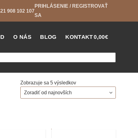
PRIHLÁSENIE / REGISTROVAŤ
21 908 102 107
SA
OD
O NÁS
BLOG
KONTAKT
0,00
€
Zoradené
Zobrazuje sa 5 výsledkov
podľa
najnovších