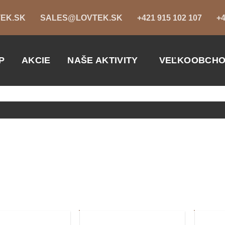
EK.SK
SALES@LOVTEK.SK
+421 915 102 107
+4
P
AKCIE
NAŠE AKTIVITY
VEĽKOOBCH