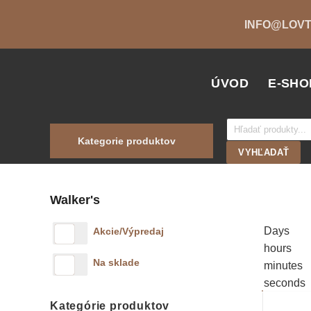
Skip
INFO@LOVT
to
content
ÚVOD
E-SHO
Products
search
Kategorie produktov
VYHĽADAŤ
Walker's
Days
Akcie/Výpredaj
hours
Na sklade
minutes
seconds
Kategórie produktov