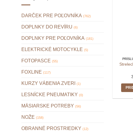
DARČEK PRE POĽOVNÍKA
(762)
DOPLNKY DO REVÍRU
(6)
DOPLNKY PRE POĽOVNÍKA
(181)
ELEKTRICKÉ MOTOCYKLE
(5)
PRÍSL
FOTOPASCE
(55)
Strelec
FOXLINE
(117)
KURZY VÁBENIA ZVERI
(1)
PRI
LESNÍCKE PNEUMATIKY
(0)
MÄSIARSKE POTREBY
(56)
NOŽE
(158)
OBRANNÉ PROSTRIEDKY
(12)