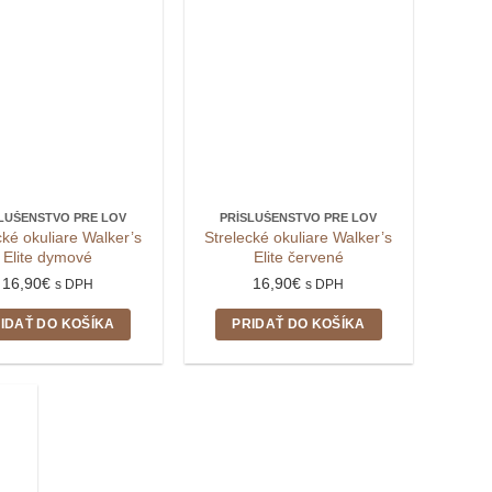
LUŠENSTVO PRE LOV
PRÍSLUŠENSTVO PRE LOV
cké okuliare Walker’s
Strelecké okuliare Walker’s
Elite dymové
Elite červené
16,90
€
16,90
€
s DPH
s DPH
IDAŤ DO KOŠÍKA
PRIDAŤ DO KOŠÍKA