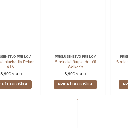
UŠENSTVO PRE LOV
PRÍSLUŠENSTVO PRE LOV
PRÍS
ké slúchadlá Peltor
Strelecké štuple do uší
Strele
X1A
Walker’s
38,90
€
3,90
€
s DPH
s DPH
DAŤ DO KOŠÍKA
PRIDAŤ DO KOŠÍKA
PR