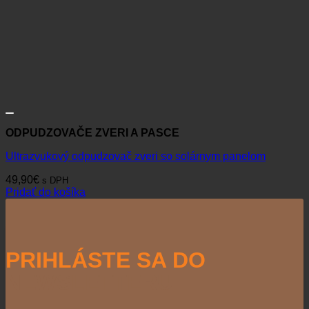
ODPUDZOVAČE ZVERI A PASCE
Ultrazvukový odpudzovač zveri so solárnym panelom
49,90
€
s DPH
Pridať do košíka
PRIHLÁSTE SA DO
NEWSLETTERU