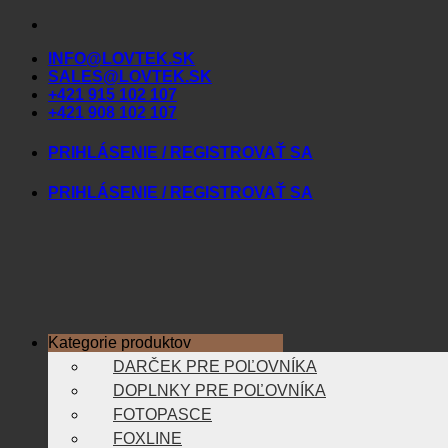
Skip
to
INFO@LOVTEK.SK
content
SALES@LOVTEK.SK
+421 915 102 107
+421 908 102 107
PRIHLÁSENIE / REGISTROVAŤ SA
PRIHLÁSENIE / REGISTROVAŤ SA
Kategorie produktov
DARČEK PRE POĽOVNÍKA
DOPLNKY PRE POĽOVNÍKA
FOTOPASCE
FOXLINE