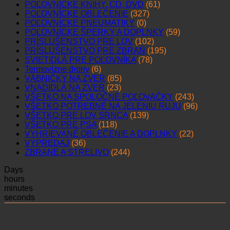
POĽOVNÍCKE KNIHY, CD, DVD
(61)
POĽOVNÍCKE OBLEČENIE
(327)
POĽOVNÍCKE PNEUMATIKY
(0)
POĽOVNÍCKE ŠPERKY A DOPLNKY
(59)
PRÍSLUŠENSTVO PRE LOV
(102)
PRÍSLUŠENSTVO PRE ZBRAŇ
(195)
SVIETIDLÁ PRE POĽOVNÍKA
(78)
Termovízne drony
(6)
VÁBNIČKY NA ZVER
(85)
VNADIDLÁ NA ZVER
(23)
VŠETKO NA SPOLOČNÉ POĽOVAČKY
(243)
VŠETKO POTREBNÉ NA JELENIU RUJU
(96)
VŠETKO PRE LOV SRNCA
(139)
VŠETKO PRE PSA
(118)
VYHRIEVANÉ OBLEČENIE A DOPLNKY
(22)
VÝPREDAJ
(36)
ZBRANE A STRELIVO
(244)
Days
hours
minutes
seconds