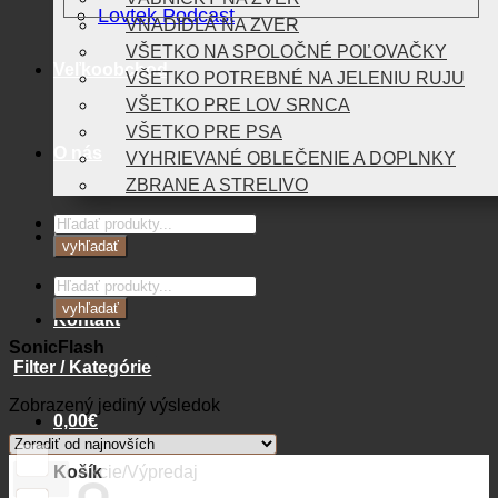
Lovtek Podcast
VNADIDLÁ NA ZVER
VŠETKO NA SPOLOČNÉ POĽOVAČKY
Veľkoobchod
VŠETKO POTREBNÉ NA JELENIU RUJU
VŠETKO PRE LOV SRNCA
VŠETKO PRE PSA
O nás
VYHRIEVANÉ OBLEČENIE A DOPLNKY
ZBRANE A STRELIVO
Products
Blog
search
vyhľadať
Products
search
vyhľadať
Kontakt
SonicFlash
Filter / Kategórie
Zobrazený jediný výsledok
0,00
€
Košík
Akcie/Výpredaj