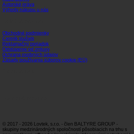
Autorské práva
Výhody nákupu u nás
Dôležité odkazy
Obchodné podmienky
Cenník služieb
Reklamačný poriadok
Odstúpenie od zmluvy
Ochrana osobných údajov
Zásady používania súborov cookie (EÚ)
Sledujte nás
Platobné možnosti
Visa
MasterCard
Maestro
Dinners
Discov
Club
© 2017 - 2026 Lovtek, s.r.o. - člen BALTYRE GROUP -
skupiny medzinárodných spoločností pôsobiacich na trhu s