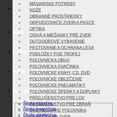
MÄSIARSKE POTREBY
NOŽE
OBRANNÉ PROSTRIEDKY
ODPUDZOVAČE ZVERI A PASCE
OPTIKA
Úvod
OSIVÁ A MIEŠANKY PRE ZVER
OUTDOOROVÉ VYBAVENIE
PESTOVANIE A OCHRANA LESA
E-shop
PODLOŽKY POD TROFEJ
POĽOVNÍCKA OBUV
POĽOVNÍCKA SVAČINKA
Akcie
POĽOVNÍCKE KNIHY, CD, DVD
POĽOVNÍCKE OBLEČENIE
POĽOVNÍCKE PNEUMATIKY
Naše aktivity
POĽOVNÍCKE ŠPERKY A DOPLNKY
PRÍSLUŠENSTVO PRE LOV
Škola vábenia
PRÍSLUŠENSTVO PRE ZBRAŇ
Škola kynológie
SVIETIDLÁ PRE POĽOVNÍKA
Škola strelectva
VÁBNIČKY NA ZVER