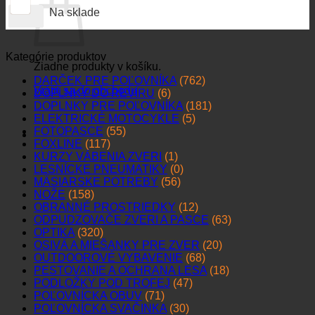
Na sklade
Kategórie produktov
Žiadne produkty v košíku.
DARČEK PRE POĽOVNÍKA
(762)
Vrátiť sa do obchodu
DOPLNKY DO REVÍRU
(6)
DOPLNKY PRE POĽOVNÍKA
(181)
ELEKTRICKÉ MOTOCYKLE
(5)
FOTOPASCE
(55)
FOXLINE
(117)
KURZY VÁBENIA ZVERI
(1)
LESNÍCKE PNEUMATIKY
(0)
MÄSIARSKE POTREBY
(56)
NOŽE
(158)
OBRANNÉ PROSTRIEDKY
(12)
ODPUDZOVAČE ZVERI A PASCE
(63)
OPTIKA
(320)
OSIVÁ A MIEŠANKY PRE ZVER
(20)
OUTDOOROVÉ VYBAVENIE
(68)
PESTOVANIE A OCHRANA LESA
(18)
PODLOŽKY POD TROFEJ
(47)
POĽOVNÍCKA OBUV
(71)
POĽOVNÍCKA SVAČINKA
(30)