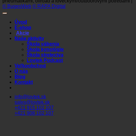
pneumatikami, offroad a loveckými/outdoorovými potrebami |
© BugesWeb
© RAPA Digital
Úvod
E-shop
Akcie
Naše aktivity
Škola vábenia
Škola kynológie
Škola strelectva
Lovtek Podcast
Veľkoobchod
O nás
Blog
Kontakt
info@lovtek.sk
sales@lovtek.sk
+421 915 102 107
+421 908 102 107