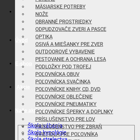
MÄSIARSKE POTREBY
NOŽE
OBRANNÉ PROSTRIEDKY
ODPUDZOVAČE ZVERI A PASCE
OPTIKA
Úvod
OSIVÁ A MIEŠANKY PRE ZVER
OUTDOOROVÉ VYBAVENIE
PESTOVANIE A OCHRANA LESA
E-shop
PODLOŽKY POD TROFEJ
POĽOVNÍCKA OBUV
POĽOVNÍCKA SVAČINKA
Akcie
POĽOVNÍCKE KNIHY, CD, DVD
POĽOVNÍCKE OBLEČENIE
POĽOVNÍCKE PNEUMATIKY
Naše aktivity
POĽOVNÍCKE ŠPERKY A DOPLNKY
PRÍSLUŠENSTVO PRE LOV
Škola vábenia
PRÍSLUŠENSTVO PRE ZBRAŇ
Škola kynológie
SVIETIDLÁ PRE POĽOVNÍKA
Škola strelectva