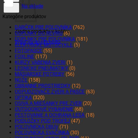
Na sklade
Kategórie produktov
DARČEK PRE POĽOVNÍKA
(762)
Žiadne produkty v košíku.
DOPLNKY DO REVÍRU
(6)
DOPLNKY PRE POĽOVNÍKA
(181)
Vrátiť sa do obchodu
ELEKTRICKÉ MOTOCYKLE
(5)
FOTOPASCE
(55)
FOXLINE
(117)
KURZY VÁBENIA ZVERI
(1)
LESNÍCKE PNEUMATIKY
(0)
MÄSIARSKE POTREBY
(56)
NOŽE
(158)
OBRANNÉ PROSTRIEDKY
(12)
ODPUDZOVAČE ZVERI A PASCE
(63)
OPTIKA
(320)
OSIVÁ A MIEŠANKY PRE ZVER
(20)
OUTDOOROVÉ VYBAVENIE
(68)
PESTOVANIE A OCHRANA LESA
(18)
PODLOŽKY POD TROFEJ
(47)
POĽOVNÍCKA OBUV
(71)
POĽOVNÍCKA SVAČINKA
(30)