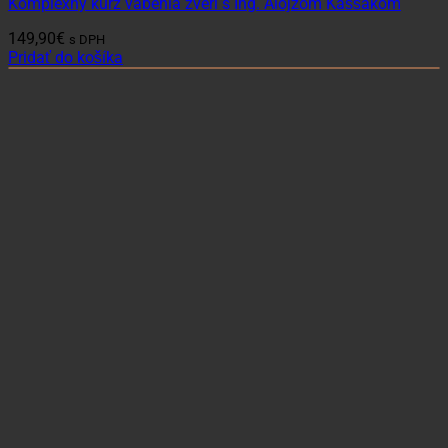
Komplexný kurz vábenia zveri s Ing. Alojzom Kaššákom
149,90
€
s DPH
Pridať do košíka