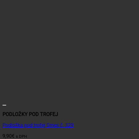
PODLOŽKY POD TROFEJ
Podložka pod trofej Srnec č. 329
9,90
€
s DPH