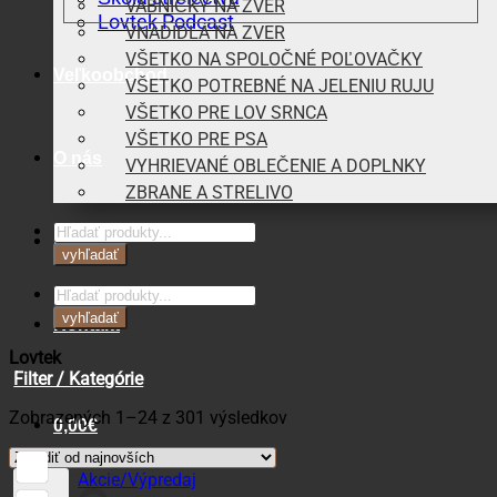
VÁBNIČKY NA ZVER
Lovtek Podcast
VNADIDLÁ NA ZVER
VŠETKO NA SPOLOČNÉ POĽOVAČKY
Veľkoobchod
VŠETKO POTREBNÉ NA JELENIU RUJU
VŠETKO PRE LOV SRNCA
VŠETKO PRE PSA
O nás
VYHRIEVANÉ OBLEČENIE A DOPLNKY
ZBRANE A STRELIVO
Products
Blog
search
vyhľadať
Products
search
vyhľadať
Kontakt
Lovtek
Filter / Kategórie
Zoradené
Zobrazených 1–24 z 301 výsledkov
0,00
€
podľa
najnovších
Košík
Akcie/Výpredaj