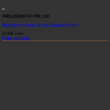
PRÍSLUŠENSTVO PRE LOV
Neoprénový návlek na tlmič Mjoelner Prym 1
27,90
€
s DPH
Pridať do košíka