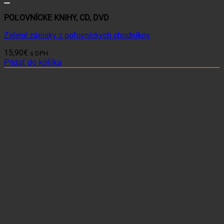
POĽOVNÍCKE KNIHY, CD, DVD
Zelené zápisky z poľovníckych chodníkov
15,90
€
s DPH
Pridať do košíka