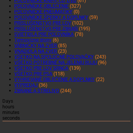
POĽOVNÍCKE KNIHY, CD, DVD
(61)
POĽOVNÍCKE OBLEČENIE
(327)
POĽOVNÍCKE PNEUMATIKY
(0)
POĽOVNÍCKE ŠPERKY A DOPLNKY
(59)
PRÍSLUŠENSTVO PRE LOV
(102)
PRÍSLUŠENSTVO PRE ZBRAŇ
(195)
SVIETIDLÁ PRE POĽOVNÍKA
(78)
Termovízne drony
(6)
VÁBNIČKY NA ZVER
(85)
VNADIDLÁ NA ZVER
(23)
VŠETKO NA SPOLOČNÉ POĽOVAČKY
(243)
VŠETKO POTREBNÉ NA JELENIU RUJU
(96)
VŠETKO PRE LOV SRNCA
(139)
VŠETKO PRE PSA
(118)
VYHRIEVANÉ OBLEČENIE A DOPLNKY
(22)
VÝPREDAJ
(36)
ZBRANE A STRELIVO
(244)
Days
hours
minutes
seconds