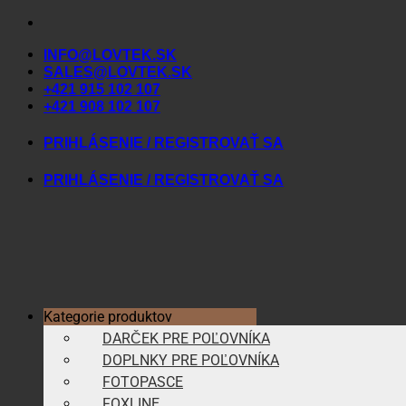
Skip
to
INFO@LOVTEK.SK
content
SALES@LOVTEK.SK
+421 915 102 107
+421 908 102 107
PRIHLÁSENIE / REGISTROVAŤ SA
PRIHLÁSENIE / REGISTROVAŤ SA
Kategorie produktov
DARČEK PRE POĽOVNÍKA
DOPLNKY PRE POĽOVNÍKA
FOTOPASCE
FOXLINE