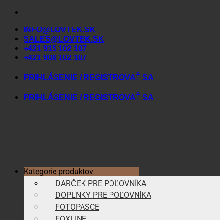
Skip
to
INFO@LOVTEK.SK
content
SALES@LOVTEK.SK
+421 915 102 107
+421 908 102 107
PRIHLÁSENIE / REGISTROVAŤ SA
PRIHLÁSENIE / REGISTROVAŤ SA
Kategorie produktov
DARČEK PRE POĽOVNÍKA
DOPLNKY PRE POĽOVNÍKA
FOTOPASCE
FOXLINE