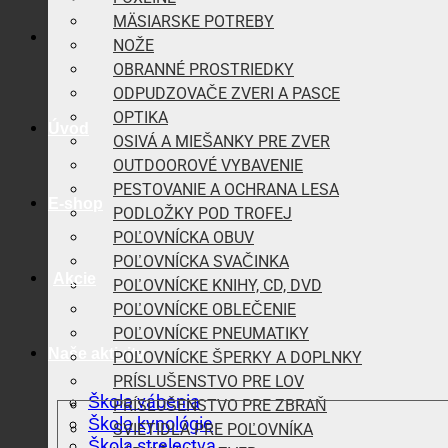
MÄSIARSKE POTREBY
NOŽE
OBRANNÉ PROSTRIEDKY
ODPUDZOVAČE ZVERI A PASCE
OPTIKA
Úvod
OSIVÁ A MIEŠANKY PRE ZVER
OUTDOOROVÉ VYBAVENIE
PESTOVANIE A OCHRANA LESA
E-shop
PODLOŽKY POD TROFEJ
POĽOVNÍCKA OBUV
POĽOVNÍCKA SVAČINKA
Akcie
POĽOVNÍCKE KNIHY, CD, DVD
POĽOVNÍCKE OBLEČENIE
POĽOVNÍCKE PNEUMATIKY
Naše aktivity
POĽOVNÍCKE ŠPERKY A DOPLNKY
PRÍSLUŠENSTVO PRE LOV
Škola vábenia
PRÍSLUŠENSTVO PRE ZBRAŇ
Škola kynológie
SVIETIDLÁ PRE POĽOVNÍKA
Škola strelectva