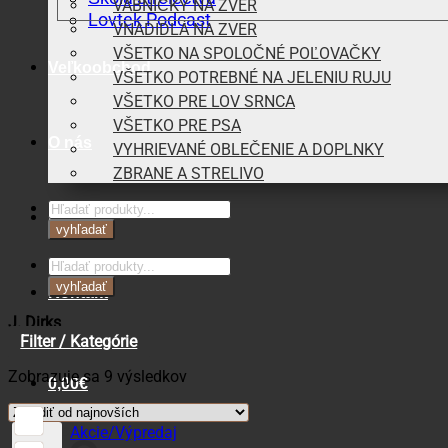
VÁBNIČKY NA ZVER
Lovtek Podcast
VNADIDLÁ NA ZVER
VŠETKO NA SPOLOČNÉ POĽOVAČKY
Veľkoobchod
VŠETKO POTREBNÉ NA JELENIU RUJU
VŠETKO PRE LOV SRNCA
VŠETKO PRE PSA
O nás
VYHRIEVANÉ OBLEČENIE A DOPLNKY
ZBRANE A STRELIVO
Products
Blog
search
vyhľadať
Products
search
vyhľadať
Kontakt
J. Dirks
Filter / Kategórie
Zoradené
Zobrazuje sa 9 výsledkov
0,00
€
podľa
najnovších
Košík
Akcie/Výpredaj