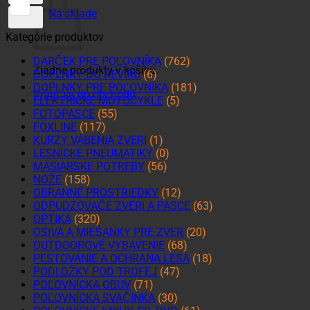
Na sklade
Kategórie produktov
DARČEK PRE POĽOVNÍKA
(762)
Žiadne produkty v košíku.
DOPLNKY DO REVÍRU
(6)
DOPLNKY PRE POĽOVNÍKA
(181)
Vrátiť sa do obchodu
ELEKTRICKÉ MOTOCYKLE
(5)
FOTOPASCE
(55)
FOXLINE
(117)
KURZY VÁBENIA ZVERI
(1)
LESNÍCKE PNEUMATIKY
(0)
MÄSIARSKE POTREBY
(56)
NOŽE
(158)
OBRANNÉ PROSTRIEDKY
(12)
ODPUDZOVAČE ZVERI A PASCE
(63)
OPTIKA
(320)
OSIVÁ A MIEŠANKY PRE ZVER
(20)
OUTDOOROVÉ VYBAVENIE
(68)
PESTOVANIE A OCHRANA LESA
(18)
PODLOŽKY POD TROFEJ
(47)
POĽOVNÍCKA OBUV
(71)
POĽOVNÍCKA SVAČINKA
(30)