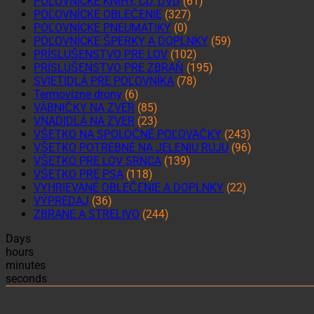
POĽOVNÍCKE KNIHY, CD, DVD
(61)
POĽOVNÍCKE OBLEČENIE
(327)
POĽOVNÍCKE PNEUMATIKY
(0)
POĽOVNÍCKE ŠPERKY A DOPLNKY
(59)
PRÍSLUŠENSTVO PRE LOV
(102)
PRÍSLUŠENSTVO PRE ZBRAŇ
(195)
SVIETIDLÁ PRE POĽOVNÍKA
(78)
Termovízne drony
(6)
VÁBNIČKY NA ZVER
(85)
VNADIDLÁ NA ZVER
(23)
VŠETKO NA SPOLOČNÉ POĽOVAČKY
(243)
VŠETKO POTREBNÉ NA JELENIU RUJU
(96)
VŠETKO PRE LOV SRNCA
(139)
VŠETKO PRE PSA
(118)
VYHRIEVANÉ OBLEČENIE A DOPLNKY
(22)
VÝPREDAJ
(36)
ZBRANE A STRELIVO
(244)
Days
hours
minutes
seconds