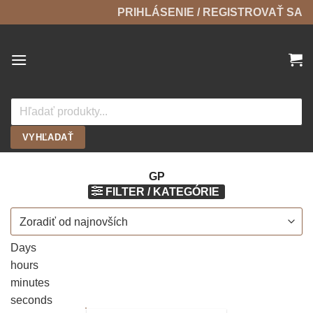
Skip
PRIHLÁSENIE / REGISTROVAŤ SA
to
content
Products
search
VYHĽADAŤ
GP
FILTER / KATEGÓRIE
Days
hours
minutes
seconds