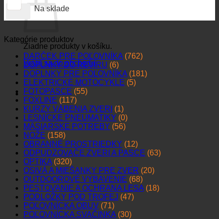
Na sklade
Kategórie produktov
Žiadne produkty v košíku.
DARČEK PRE POĽOVNÍKA
(762)
Vrátiť sa do obchodu
DOPLNKY DO REVÍRU
(6)
DOPLNKY PRE POĽOVNÍKA
(181)
ELEKTRICKÉ MOTOCYKLE
(5)
FOTOPASCE
(55)
FOXLINE
(117)
KURZY VÁBENIA ZVERI
(1)
LESNÍCKE PNEUMATIKY
(0)
MÄSIARSKE POTREBY
(56)
NOŽE
(158)
OBRANNÉ PROSTRIEDKY
(12)
ODPUDZOVAČE ZVERI A PASCE
(63)
OPTIKA
(320)
OSIVÁ A MIEŠANKY PRE ZVER
(20)
OUTDOOROVÉ VYBAVENIE
(68)
PESTOVANIE A OCHRANA LESA
(18)
PODLOŽKY POD TROFEJ
(47)
POĽOVNÍCKA OBUV
(71)
POĽOVNÍCKA SVAČINKA
(30)