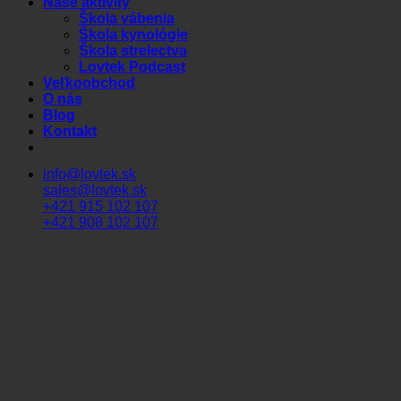
Naše aktivity
Škola vábenia
Škola kynológie
Škola strelectva
Lovtek Podcast
Veľkoobchod
O nás
Blog
Kontakt
info@lovtek.sk
sales@lovtek.sk
+421 915 102 107
+421 908 102 107