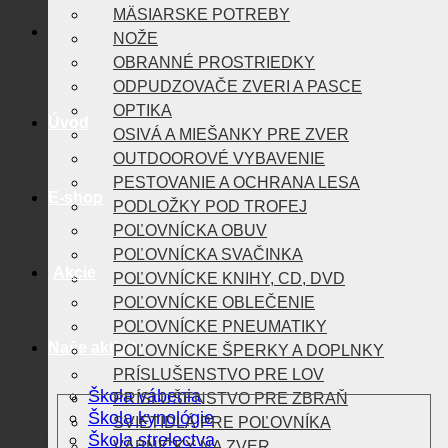
MÄSIARSKE POTREBY
NOŽE
OBRANNÉ PROSTRIEDKY
ODPUDZOVAČE ZVERI A PASCE
OPTIKA
Úvod
OSIVÁ A MIEŠANKY PRE ZVER
OUTDOOROVÉ VYBAVENIE
PESTOVANIE A OCHRANA LESA
E-shop
PODLOŽKY POD TROFEJ
POĽOVNÍCKA OBUV
POĽOVNÍCKA SVAČINKA
Akcie
POĽOVNÍCKE KNIHY, CD, DVD
POĽOVNÍCKE OBLEČENIE
POĽOVNÍCKE PNEUMATIKY
Naše aktivity
POĽOVNÍCKE ŠPERKY A DOPLNKY
PRÍSLUŠENSTVO PRE LOV
Škola vábenia
PRÍSLUŠENSTVO PRE ZBRAŇ
Škola kynológie
SVIETIDLÁ PRE POĽOVNÍKA
Škola strelectva
VÁBNIČKY NA ZVER