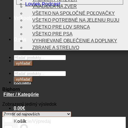
Lovtek Podcast
VNADIDLÁ NA ZVER
VŠETKO NA SPOLOČNÉ POĽOVAČKY
Veľkoobchod
VŠETKO POTREBNÉ NA JELENIU RUJU
VŠETKO PRE LOV SRNCA
VŠETKO PRE PSA
O nás
VYHRIEVANÉ OBLEČENIE A DOPLNKY
ZBRANE A STRELIVO
Products
Blog
search
vyhľadať
Products
search
vyhľadať
Kontakt
Bighorn
Filter / Kategórie
Zobrazený jediný výsledok
0,00
€
Košík
Akcie/Výpredaj