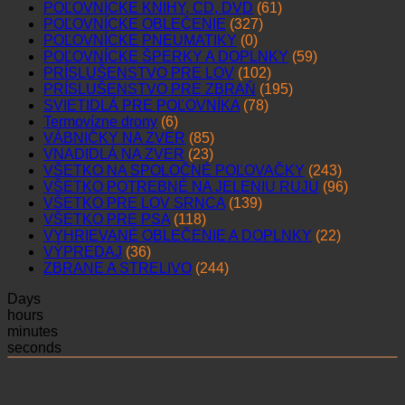
POĽOVNÍCKE KNIHY, CD, DVD
(61)
POĽOVNÍCKE OBLEČENIE
(327)
POĽOVNÍCKE PNEUMATIKY
(0)
POĽOVNÍCKE ŠPERKY A DOPLNKY
(59)
PRÍSLUŠENSTVO PRE LOV
(102)
PRÍSLUŠENSTVO PRE ZBRAŇ
(195)
SVIETIDLÁ PRE POĽOVNÍKA
(78)
Termovízne drony
(6)
VÁBNIČKY NA ZVER
(85)
VNADIDLÁ NA ZVER
(23)
VŠETKO NA SPOLOČNÉ POĽOVAČKY
(243)
VŠETKO POTREBNÉ NA JELENIU RUJU
(96)
VŠETKO PRE LOV SRNCA
(139)
VŠETKO PRE PSA
(118)
VYHRIEVANÉ OBLEČENIE A DOPLNKY
(22)
VÝPREDAJ
(36)
ZBRANE A STRELIVO
(244)
Days
hours
minutes
seconds