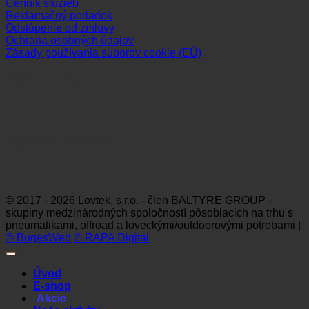
Cenník služieb
Reklamačný poriadok
Odstúpenie od zmluvy
Ochrana osobných údajov
Zásady používania súborov cookie (EÚ)
Sledujte nás
Platobné možnosti
Visa
MasterCard
Maestro
Dinners
Discov
Club
© 2017 - 2026 Lovtek, s.r.o. - člen BALTYRE GROUP -
skupiny medzinárodných spoločností pôsobiacich na trhu s
pneumatikami, offroad a loveckými/outdoorovými potrebami |
© BugesWeb
© RAPA Digital
Úvod
E-shop
Akcie