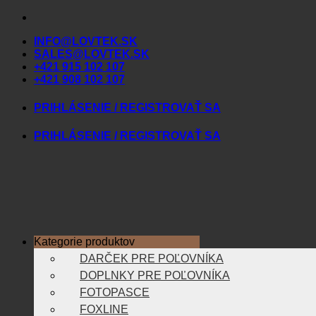
Skip
to
INFO@LOVTEK.SK
content
SALES@LOVTEK.SK
+421 915 102 107
+421 908 102 107
PRIHLÁSENIE / REGISTROVAŤ SA
PRIHLÁSENIE / REGISTROVAŤ SA
Kategorie produktov
DARČEK PRE POĽOVNÍKA
DOPLNKY PRE POĽOVNÍKA
FOTOPASCE
FOXLINE