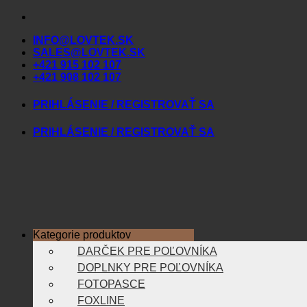
Skip
to
INFO@LOVTEK.SK
content
SALES@LOVTEK.SK
+421 915 102 107
+421 908 102 107
PRIHLÁSENIE / REGISTROVAŤ SA
PRIHLÁSENIE / REGISTROVAŤ SA
Kategorie produktov
DARČEK PRE POĽOVNÍKA
DOPLNKY PRE POĽOVNÍKA
FOTOPASCE
FOXLINE