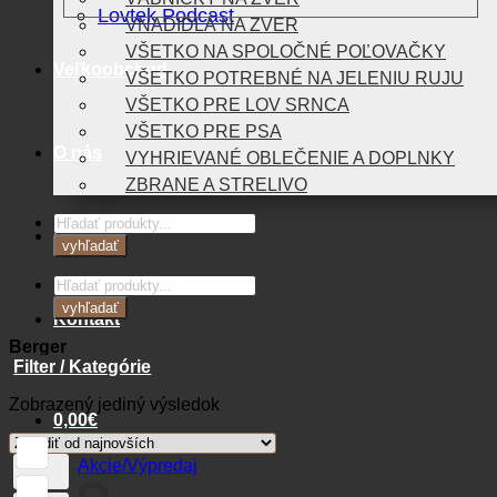
Lovtek Podcast
VNADIDLÁ NA ZVER
VŠETKO NA SPOLOČNÉ POĽOVAČKY
Veľkoobchod
VŠETKO POTREBNÉ NA JELENIU RUJU
VŠETKO PRE LOV SRNCA
VŠETKO PRE PSA
O nás
VYHRIEVANÉ OBLEČENIE A DOPLNKY
ZBRANE A STRELIVO
Products
Blog
search
vyhľadať
Products
search
vyhľadať
Kontakt
Berger
Filter / Kategórie
Zobrazený jediný výsledok
0,00
€
Akcie/Výpredaj
Košík