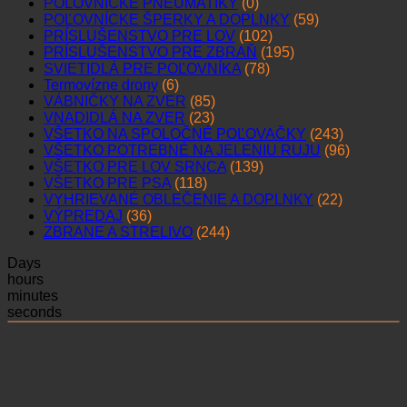
POĽOVNÍCKE PNEUMATIKY
(0)
POĽOVNÍCKE ŠPERKY A DOPLNKY
(59)
PRÍSLUŠENSTVO PRE LOV
(102)
PRÍSLUŠENSTVO PRE ZBRAŇ
(195)
SVIETIDLÁ PRE POĽOVNÍKA
(78)
Termovízne drony
(6)
VÁBNIČKY NA ZVER
(85)
VNADIDLÁ NA ZVER
(23)
VŠETKO NA SPOLOČNÉ POĽOVAČKY
(243)
VŠETKO POTREBNÉ NA JELENIU RUJU
(96)
VŠETKO PRE LOV SRNCA
(139)
VŠETKO PRE PSA
(118)
VYHRIEVANÉ OBLEČENIE A DOPLNKY
(22)
VÝPREDAJ
(36)
ZBRANE A STRELIVO
(244)
Days
hours
minutes
seconds