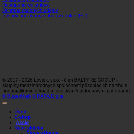
Odstúpenie od zmluvy
Ochrana osobných údajov
Zásady používania súborov cookie (EÚ)
Sledujte nás
Platobné možnosti
Visa
MasterCard
Maestro
Dinners
Discov
Club
© 2017 - 2026 Lovtek, s.r.o. - člen BALTYRE GROUP -
skupiny medzinárodných spoločností pôsobiacich na trhu s
pneumatikami, offroad a loveckými/outdoorovými potrebami |
© BugesWeb
© RAPA Digital
Úvod
E-shop
Akcie
Naše aktivity
Škola vábenia