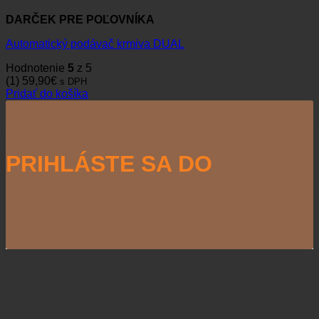
DARČEK PRE POĽOVNÍKA
Automatický podávač krmiva DUAL
Hodnotenie
5
z 5
(1)
59,90
€
s DPH
Pridať do košíka
PRIHLÁSTE SA DO
NEWSLETTERU
Naši partneri