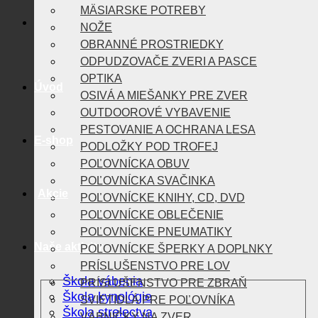
MÄSIARSKE POTREBY
NOŽE
OBRANNÉ PROSTRIEDKY
ODPUDZOVAČE ZVERI A PASCE
OPTIKA
Úvod
OSIVÁ A MIEŠANKY PRE ZVER
OUTDOOROVÉ VYBAVENIE
PESTOVANIE A OCHRANA LESA
E-shop
PODLOŽKY POD TROFEJ
POĽOVNÍCKA OBUV
POĽOVNÍCKA SVAČINKA
Akcie
POĽOVNÍCKE KNIHY, CD, DVD
POĽOVNÍCKE OBLEČENIE
POĽOVNÍCKE PNEUMATIKY
Naše aktivity
POĽOVNÍCKE ŠPERKY A DOPLNKY
PRÍSLUŠENSTVO PRE LOV
Škola vábenia
PRÍSLUŠENSTVO PRE ZBRAŇ
Škola kynológie
SVIETIDLÁ PRE POĽOVNÍKA
Škola strelectva
VÁBNIČKY NA ZVER