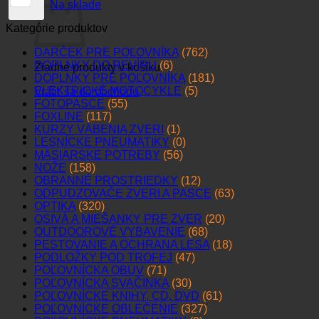
Na sklade
Kategórie produktov
DARČEK PRE POĽOVNÍKA
(762)
DOPLNKY DO REVÍRU
(6)
Žiadne produkty v košíku.
DOPLNKY PRE POĽOVNÍKA
(181)
ELEKTRICKÉ MOTOCYKLE
(5)
Vrátiť sa do obchodu
FOTOPASCE
(55)
FOXLINE
(117)
KURZY VÁBENIA ZVERI
(1)
LESNÍCKE PNEUMATIKY
(0)
MÄSIARSKE POTREBY
(56)
NOŽE
(158)
OBRANNÉ PROSTRIEDKY
(12)
ODPUDZOVAČE ZVERI A PASCE
(63)
OPTIKA
(320)
OSIVÁ A MIEŠANKY PRE ZVER
(20)
OUTDOOROVÉ VYBAVENIE
(68)
PESTOVANIE A OCHRANA LESA
(18)
PODLOŽKY POD TROFEJ
(47)
POĽOVNÍCKA OBUV
(71)
POĽOVNÍCKA SVAČINKA
(30)
POĽOVNÍCKE KNIHY, CD, DVD
(61)
POĽOVNÍCKE OBLEČENIE
(327)