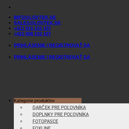
Skip
to
INFO@LOVTEK.SK
content
SALES@LOVTEK.SK
+421 915 102 107
+421 908 102 107
PRIHLÁSENIE / REGISTROVAŤ SA
PRIHLÁSENIE / REGISTROVAŤ SA
Kategorie produktov
DARČEK PRE POĽOVNÍKA
DOPLNKY PRE POĽOVNÍKA
FOTOPASCE
FOXLINE