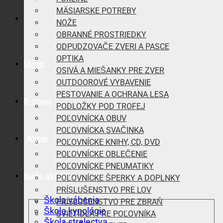
MÄSIARSKE POTREBY
NOŽE
OBRANNÉ PROSTRIEDKY
ODPUDZOVAČE ZVERI A PASCE
OPTIKA
Úvod
OSIVÁ A MIEŠANKY PRE ZVER
OUTDOOROVÉ VYBAVENIE
PESTOVANIE A OCHRANA LESA
E-shop
PODLOŽKY POD TROFEJ
POĽOVNÍCKA OBUV
POĽOVNÍCKA SVAČINKA
Akcie
POĽOVNÍCKE KNIHY, CD, DVD
POĽOVNÍCKE OBLEČENIE
POĽOVNÍCKE PNEUMATIKY
Naše aktivity
POĽOVNÍCKE ŠPERKY A DOPLNKY
PRÍSLUŠENSTVO PRE LOV
Škola vábenia
PRÍSLUŠENSTVO PRE ZBRAŇ
Škola kynológie
SVIETIDLÁ PRE POĽOVNÍKA
Škola strelectva