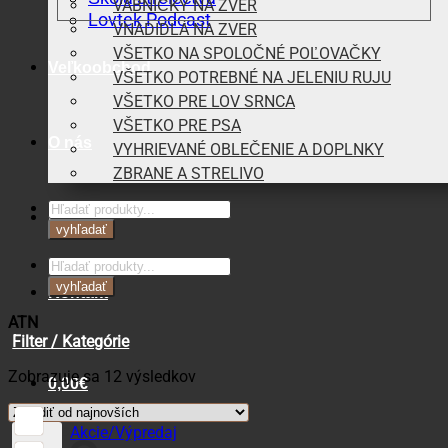
VÁBNIČKY NA ZVER
Lovtek Podcast
VNADIDLÁ NA ZVER
VŠETKO NA SPOLOČNÉ POĽOVAČKY
Veľkoobchod
VŠETKO POTREBNÉ NA JELENIU RUJU
VŠETKO PRE LOV SRNCA
VŠETKO PRE PSA
O nás
VYHRIEVANÉ OBLEČENIE A DOPLNKY
ZBRANE A STRELIVO
Products
Blog
search
vyhľadať
Products
search
vyhľadať
Kontakt
ATN
Filter / Kategórie
Zoradené
Zobrazuje sa 12 výsledkov
0,00
€
podľa
najnovších
Košík
Akcie/Výpredaj