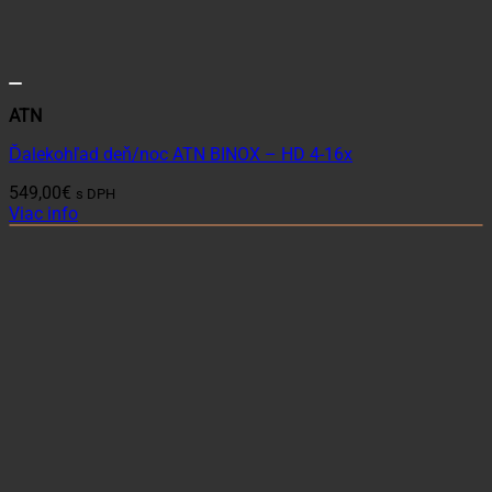
ATN
Ďalekohľad deň/noc ATN BINOX – HD 4-16x
549,00
€
s DPH
Viac info