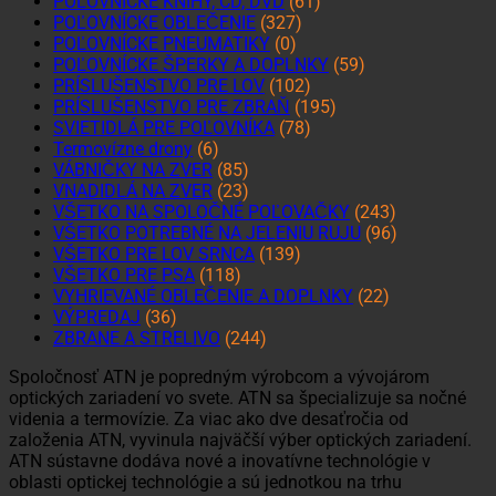
POĽOVNÍCKE KNIHY, CD, DVD
(61)
POĽOVNÍCKE OBLEČENIE
(327)
POĽOVNÍCKE PNEUMATIKY
(0)
POĽOVNÍCKE ŠPERKY A DOPLNKY
(59)
PRÍSLUŠENSTVO PRE LOV
(102)
PRÍSLUŠENSTVO PRE ZBRAŇ
(195)
SVIETIDLÁ PRE POĽOVNÍKA
(78)
Termovízne drony
(6)
VÁBNIČKY NA ZVER
(85)
VNADIDLÁ NA ZVER
(23)
VŠETKO NA SPOLOČNÉ POĽOVAČKY
(243)
VŠETKO POTREBNÉ NA JELENIU RUJU
(96)
VŠETKO PRE LOV SRNCA
(139)
VŠETKO PRE PSA
(118)
VYHRIEVANÉ OBLEČENIE A DOPLNKY
(22)
VÝPREDAJ
(36)
ZBRANE A STRELIVO
(244)
Spoločnosť ATN je popredným výrobcom a vývojárom
optických zariadení vo svete. ATN sa špecializuje sa nočné
videnia a termovízie. Za viac ako dve desaťročia od
založenia ATN, vyvinula najväčší výber optických zariadení.
ATN sústavne dodáva nové a inovatívne technológie v
oblasti optickej technológie a sú jednotkou na trhu