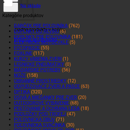
Na sklade
Kategórie produktov
DARČEK PRE POĽOVNÍKA
(762)
Žiadne produkty v košíku.
DOPLNKY DO REVÍRU
(6)
DOPLNKY PRE POĽOVNÍKA
(181)
Vrátiť sa do obchodu
ELEKTRICKÉ MOTOCYKLE
(5)
FOTOPASCE
(55)
FOXLINE
(117)
KURZY VÁBENIA ZVERI
(1)
LESNÍCKE PNEUMATIKY
(0)
MÄSIARSKE POTREBY
(56)
NOŽE
(158)
OBRANNÉ PROSTRIEDKY
(12)
ODPUDZOVAČE ZVERI A PASCE
(63)
OPTIKA
(320)
OSIVÁ A MIEŠANKY PRE ZVER
(20)
OUTDOOROVÉ VYBAVENIE
(68)
PESTOVANIE A OCHRANA LESA
(18)
PODLOŽKY POD TROFEJ
(47)
POĽOVNÍCKA OBUV
(71)
POĽOVNÍCKA SVAČINKA
(30)