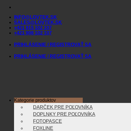
Skip
to
INFO@LOVTEK.SK
content
SALES@LOVTEK.SK
+421 915 102 107
+421 908 102 107
PRIHLÁSENIE / REGISTROVAŤ SA
PRIHLÁSENIE / REGISTROVAŤ SA
Kategorie produktov
DARČEK PRE POĽOVNÍKA
DOPLNKY PRE POĽOVNÍKA
FOTOPASCE
FOXLINE