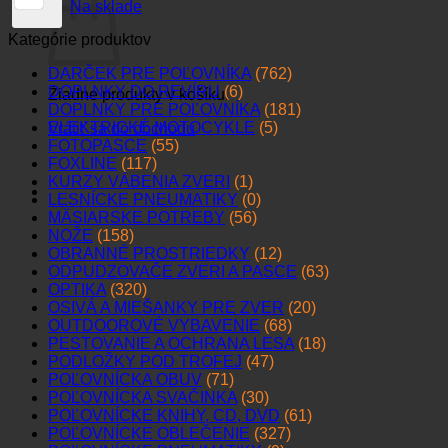
Na sklade
Kategórie produktov
DARČEK PRE POĽOVNÍKA
(762)
DOPLNKY DO REVÍRU
(6)
Žiadne produkty v košíku.
DOPLNKY PRE POĽOVNÍKA
(181)
ELEKTRICKÉ MOTOCYKLE
(5)
Vrátiť sa do obchodu
FOTOPASCE
(55)
FOXLINE
(117)
KURZY VÁBENIA ZVERI
(1)
LESNÍCKE PNEUMATIKY
(0)
MÄSIARSKE POTREBY
(56)
NOŽE
(158)
OBRANNÉ PROSTRIEDKY
(12)
ODPUDZOVAČE ZVERI A PASCE
(63)
OPTIKA
(320)
OSIVÁ A MIEŠANKY PRE ZVER
(20)
OUTDOOROVÉ VYBAVENIE
(68)
PESTOVANIE A OCHRANA LESA
(18)
PODLOŽKY POD TROFEJ
(47)
POĽOVNÍCKA OBUV
(71)
POĽOVNÍCKA SVAČINKA
(30)
POĽOVNÍCKE KNIHY, CD, DVD
(61)
POĽOVNÍCKE OBLEČENIE
(327)