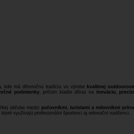
a
, kde má dlhoročnú tradíciu vo výrobe
kvalitnej outdoorove
ročné podmienky
, pričom kladie dôraz na
inováciu, precí
veľkej obľube medzi
poľovníkmi, turistami a milovníkmi príro
, ktoré využívajú profesionálni športovci aj rekreační nadšenci.