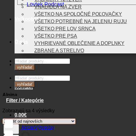
Lovtek Podcast
VNADIDLÁ NA ZVER
VŠETKO NA SPOLOČNÉ POĽOVAČKY
Veľkoobchod
VŠETKO POTREBNÉ NA JELENIU RUJU
VŠETKO PRE LOV SRNCA
VŠETKO PRE PSA
O nás
VYHRIEVANÉ OBLEČENIE A DOPLNKY
ZBRANE A STRELIVO
Products
Blog
search
vyhľadať
Products
search
vyhľadať
Kontakt
Alpina
Filter / Kategórie
Zoradené
Zobrazujú sa 4 výsledky
0,00
€
podľa
najnovších
Akcie/Výpredaj
Košík