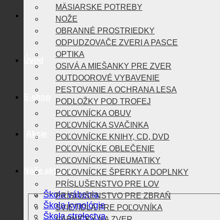
MÄSIARSKE POTREBY
NOŽE
OBRANNÉ PROSTRIEDKY
ODPUDZOVAČE ZVERI A PASCE
OPTIKA
Úvod
OSIVÁ A MIEŠANKY PRE ZVER
OUTDOOROVÉ VYBAVENIE
PESTOVANIE A OCHRANA LESA
E-shop
PODLOŽKY POD TROFEJ
POĽOVNÍCKA OBUV
POĽOVNÍCKA SVAČINKA
Akcie
POĽOVNÍCKE KNIHY, CD, DVD
POĽOVNÍCKE OBLEČENIE
POĽOVNÍCKE PNEUMATIKY
Naše aktivity
POĽOVNÍCKE ŠPERKY A DOPLNKY
PRÍSLUŠENSTVO PRE LOV
Škola vábenia
PRÍSLUŠENSTVO PRE ZBRAŇ
Škola kynológie
SVIETIDLÁ PRE POĽOVNÍKA
Škola strelectva
VÁBNIČKY NA ZVER