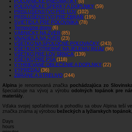
POĽOVNÍCKE PNEUMATIKY
(0)
POĽOVNÍCKE ŠPERKY A DOPLNKY
(59)
PRÍSLUŠENSTVO PRE LOV
(102)
PRÍSLUŠENSTVO PRE ZBRAŇ
(195)
SVIETIDLÁ PRE POĽOVNÍKA
(78)
Termovízne drony
(6)
VÁBNIČKY NA ZVER
(85)
VNADIDLÁ NA ZVER
(23)
VŠETKO NA SPOLOČNÉ POĽOVAČKY
(243)
VŠETKO POTREBNÉ NA JELENIU RUJU
(96)
VŠETKO PRE LOV SRNCA
(139)
VŠETKO PRE PSA
(118)
VYHRIEVANÉ OBLEČENIE A DOPLNKY
(22)
VÝPREDAJ
(36)
ZBRANE A STRELIVO
(244)
Alpina
je renomovaná značka
pochádzajúca zo Slovinsk
špecializuje na vývoj a výrobu
odolných topánok pre ná
materiály
.
Vďaka svojej spoľahlivosti a pohodliu sa obuv Alpina teší 
značka známa aj výrobou
bežeckých a lyžiarskych topánok
Days
hours
minutes