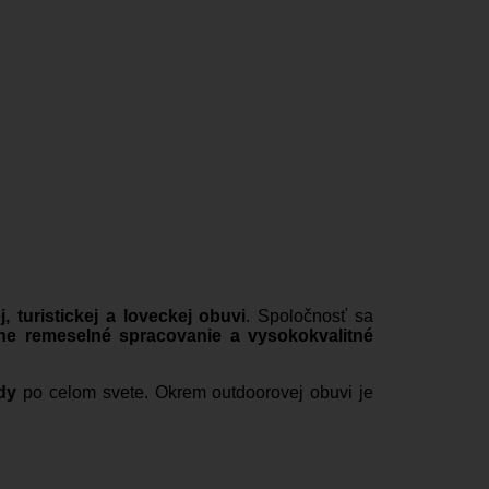
j, turistickej a loveckej obuvi
. Spoločnosť sa
zne remeselné spracovanie a vysokokvalitné
dy
po celom svete. Okrem outdoorovej obuvi je