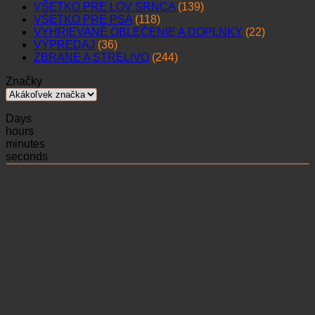
VŠETKO PRE LOV SRNCA
(139)
VŠETKO PRE PSA
(118)
VYHRIEVANÉ OBLEČENIE A DOPLNKY
(22)
VÝPREDAJ
(36)
ZBRANE A STRELIVO
(244)
Značky
Days
hours
minutes
seconds