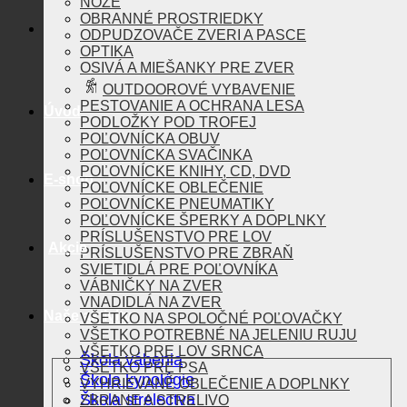
NOŽE
OBRANNÉ PROSTRIEDKY
ODPUDZOVAČE ZVERI A PASCE
OPTIKA
OSIVÁ A MIEŠANKY PRE ZVER
OUTDOOROVÉ VYBAVENIE
PESTOVANIE A OCHRANA LESA
Úvod
PODLOŽKY POD TROFEJ
POĽOVNÍCKA OBUV
POĽOVNÍCKA SVAČINKA
POĽOVNÍCKE KNIHY, CD, DVD
E-shop
POĽOVNÍCKE OBLEČENIE
POĽOVNÍCKE PNEUMATIKY
POĽOVNÍCKE ŠPERKY A DOPLNKY
PRÍSLUŠENSTVO PRE LOV
Akcie
PRÍSLUŠENSTVO PRE ZBRAŇ
SVIETIDLÁ PRE POĽOVNÍKA
VÁBNIČKY NA ZVER
VNADIDLÁ NA ZVER
Naše aktivity
VŠETKO NA SPOLOČNÉ POĽOVAČKY
VŠETKO POTREBNÉ NA JELENIU RUJU
VŠETKO PRE LOV SRNCA
Škola vábenia
VŠETKO PRE PSA
Škola kynológie
VYHRIEVANÉ OBLEČENIE A DOPLNKY
Škola strelectva
ZBRANE A STRELIVO