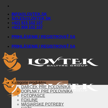
Skip
to
INFO@LOVTEK.SK
content
SALES@LOVTEK.SK
+421 915 102 107
+421 908 102 107
PRIHLÁSENIE / REGISTROVAŤ SA
PRIHLÁSENIE / REGISTROVAŤ SA
Kategorie produktov
DARČEK PRE POĽOVNÍKA
DOPLNKY PRE POĽOVNÍKA
FOTOPASCE
FOXLINE
MÄSIARSKE POTREBY