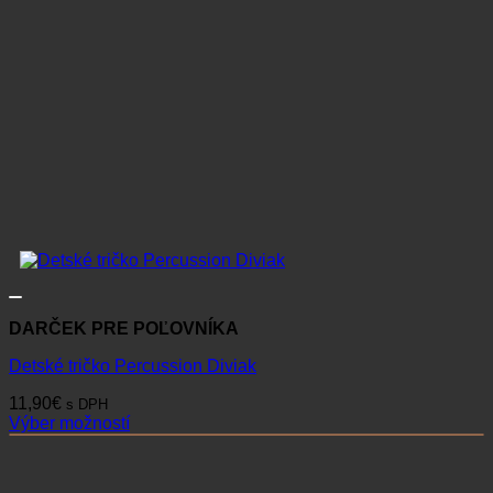
DARČEK PRE POĽOVNÍKA
Detské tričko Percussion Diviak
11,90
€
s DPH
Výber možností
Tento
produkt
má