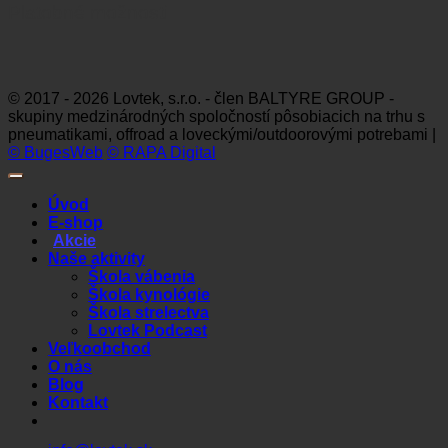
Platobné možnosti
Visa
MasterCard
Maestro
Dinners
Discov
Club
© 2017 - 2026 Lovtek, s.r.o. - člen BALTYRE GROUP -
skupiny medzinárodných spoločností pôsobiacich na trhu s
pneumatikami, offroad a loveckými/outdoorovými potrebami |
© BugesWeb
© RAPA Digital
Úvod
E-shop
Akcie
Naše aktivity
Škola vábenia
Škola kynológie
Škola strelectva
Lovtek Podcast
Veľkoobchod
O nás
Blog
Kontakt