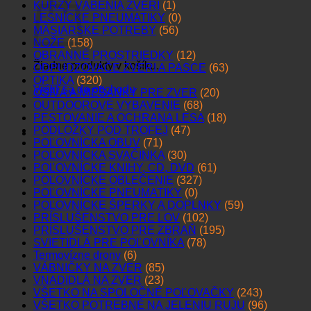
KURZY VÁBENIA ZVERI
(1)
LESNÍCKE PNEUMATIKY
(0)
MÄSIARSKE POTREBY
(56)
NOŽE
(158)
OBRANNÉ PROSTRIEDKY
(12)
Žiadne produkty v košíku.
ODPUDZOVAČE ZVERI A PASCE
(63)
OPTIKA
(320)
Vrátiť sa do obchodu
OSIVÁ A MIEŠANKY PRE ZVER
(20)
OUTDOOROVÉ VYBAVENIE
(68)
PESTOVANIE A OCHRANA LESA
(18)
PODLOŽKY POD TROFEJ
(47)
POĽOVNÍCKA OBUV
(71)
POĽOVNÍCKA SVAČINKA
(30)
POĽOVNÍCKE KNIHY, CD, DVD
(61)
POĽOVNÍCKE OBLEČENIE
(327)
POĽOVNÍCKE PNEUMATIKY
(0)
POĽOVNÍCKE ŠPERKY A DOPLNKY
(59)
PRÍSLUŠENSTVO PRE LOV
(102)
PRÍSLUŠENSTVO PRE ZBRAŇ
(195)
SVIETIDLÁ PRE POĽOVNÍKA
(78)
Termovízne drony
(6)
VÁBNIČKY NA ZVER
(85)
VNADIDLÁ NA ZVER
(23)
VŠETKO NA SPOLOČNÉ POĽOVAČKY
(243)
VŠETKO POTREBNÉ NA JELENIU RUJU
(96)