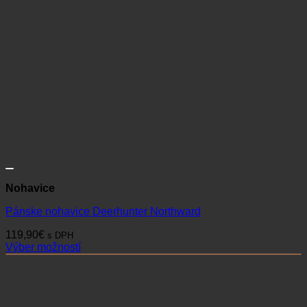
Nohavice
Pánske nohavice Deerhunter Northward
119,90
€
s DPH
Výber možností
Tento
produkt
má
viacero