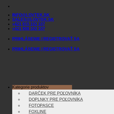
Skip
to
INFO@LOVTEK.SK
content
SALES@LOVTEK.SK
+421 915 102 107
+421 908 102 107
PRIHLÁSENIE / REGISTROVAŤ SA
PRIHLÁSENIE / REGISTROVAŤ SA
Kategorie produktov
DARČEK PRE POĽOVNÍKA
DOPLNKY PRE POĽOVNÍKA
FOTOPASCE
FOXLINE