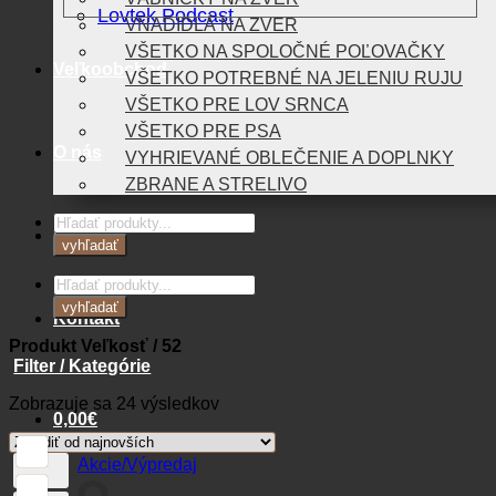
Lovtek Podcast
VNADIDLÁ NA ZVER
VŠETKO NA SPOLOČNÉ POĽOVAČKY
Veľkoobchod
VŠETKO POTREBNÉ NA JELENIU RUJU
VŠETKO PRE LOV SRNCA
VŠETKO PRE PSA
O nás
VYHRIEVANÉ OBLEČENIE A DOPLNKY
ZBRANE A STRELIVO
Products
Blog
search
vyhľadať
Products
search
vyhľadať
Kontakt
Produkt Veľkosť
/
52
Filter / Kategórie
Zoradené
Zobrazuje sa 24 výsledkov
0,00
€
podľa
najnovších
Akcie/Výpredaj
Košík