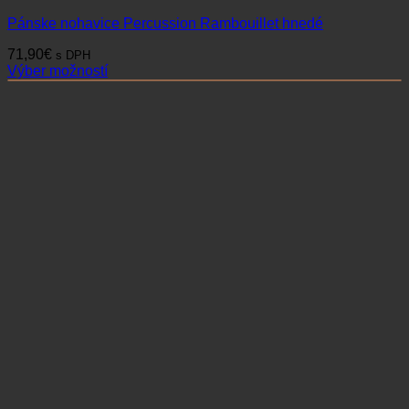
Pánske nohavice Percussion Rambouillet hnedé
71,90
€
s DPH
Výber možností
Tento
produkt
má
viacero
variantov.
Možnosti
si
môžete
vybrať
na
stránke
produktu.