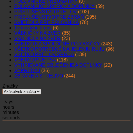
POĽOVNÍCKE PNEUMATIKY
(0)
POĽOVNÍCKE ŠPERKY A DOPLNKY
(59)
PRÍSLUŠENSTVO PRE LOV
(102)
PRÍSLUŠENSTVO PRE ZBRAŇ
(195)
SVIETIDLÁ PRE POĽOVNÍKA
(78)
Termovízne drony
(6)
VÁBNIČKY NA ZVER
(85)
VNADIDLÁ NA ZVER
(23)
VŠETKO NA SPOLOČNÉ POĽOVAČKY
(243)
VŠETKO POTREBNÉ NA JELENIU RUJU
(96)
VŠETKO PRE LOV SRNCA
(139)
VŠETKO PRE PSA
(118)
VYHRIEVANÉ OBLEČENIE A DOPLNKY
(22)
VÝPREDAJ
(36)
ZBRANE A STRELIVO
(244)
Značky
Days
hours
minutes
seconds