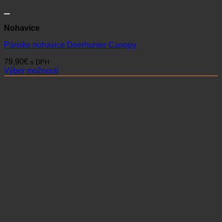
Nohavice
Pánske nohavice Deerhunter Canopy
79,90
€
s DPH
Výber možností
Tento
produkt
má
viacero
variantov.
Možnosti
si
môžete
vybrať
na
stránke
produktu.