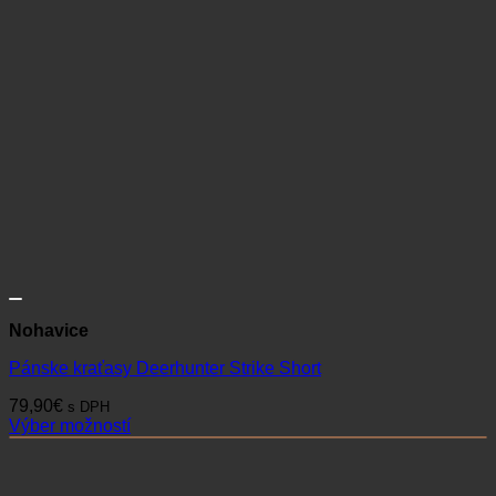
Nohavice
Pánske kraťasy Deerhunter Strike Short
79,90
€
s DPH
Výber možností
Tento
produkt
má