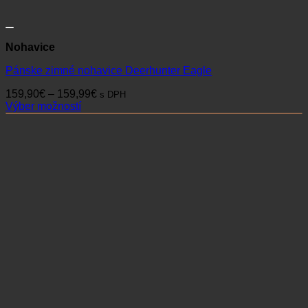
Nohavice
Pánske zimné nohavice Deerhunter Eagle
Price
159,90
€
–
159,99
€
s DPH
range:
Výber možností
Tento
159,90€
produkt
through
má
159,99€
viacero
variantov.
Možnosti
si
môžete
vybrať
na
stránke
produktu.