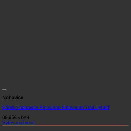
Nohavice
Pánske nohavice Pinewood Finnveden Trail Hybrid
89,95
€
s DPH
Výber možností
Tento