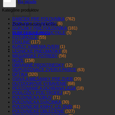
Na sklade
Kategórie produktov
DARČEK PRE POĽOVNÍKA
(762)
DOPLNKY DO REVÍRU
(6)
Žiadne produkty v košíku.
DOPLNKY PRE POĽOVNÍKA
(181)
ELEKTRICKÉ MOTOCYKLE
(5)
Vrátiť sa do obchodu
FOTOPASCE
(55)
FOXLINE
(117)
KURZY VÁBENIA ZVERI
(1)
LESNÍCKE PNEUMATIKY
(0)
MÄSIARSKE POTREBY
(56)
NOŽE
(158)
OBRANNÉ PROSTRIEDKY
(12)
ODPUDZOVAČE ZVERI A PASCE
(63)
OPTIKA
(320)
OSIVÁ A MIEŠANKY PRE ZVER
(20)
OUTDOOROVÉ VYBAVENIE
(68)
PESTOVANIE A OCHRANA LESA
(18)
PODLOŽKY POD TROFEJ
(47)
POĽOVNÍCKA OBUV
(71)
POĽOVNÍCKA SVAČINKA
(30)
POĽOVNÍCKE KNIHY, CD, DVD
(61)
POĽOVNÍCKE OBLEČENIE
(327)