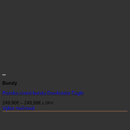
Bundy
Pánska zimná bunda Deerhunter Eagle
Price
249,90
€
–
249,99
€
s DPH
range:
Výber možností
Tento
249,90€
produkt
through
má
249,99€
viacero