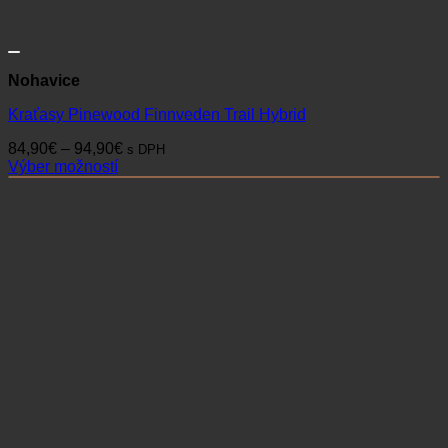
Nohavice
Kraťasy Pinewood Finnveden Trail Hybrid
Price
84,90
€
–
94,90
€
s DPH
range:
Výber možností
Tento
84,90€
produkt
through
má
94,90€
viacero
variantov.
Možnosti
si
môžete
vybrať
na
stránke
produktu.