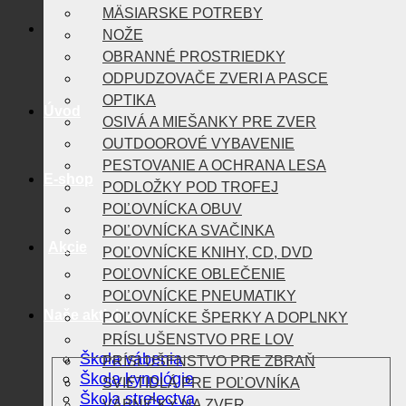
MÄSIARSKE POTREBY
NOŽE
OBRANNÉ PROSTRIEDKY
ODPUDZOVAČE ZVERI A PASCE
OPTIKA
Úvod
OSIVÁ A MIEŠANKY PRE ZVER
OUTDOOROVÉ VYBAVENIE
PESTOVANIE A OCHRANA LESA
E-shop
PODLOŽKY POD TROFEJ
POĽOVNÍCKA OBUV
POĽOVNÍCKA SVAČINKA
Akcie
POĽOVNÍCKE KNIHY, CD, DVD
POĽOVNÍCKE OBLEČENIE
POĽOVNÍCKE PNEUMATIKY
Naše aktivity
POĽOVNÍCKE ŠPERKY A DOPLNKY
PRÍSLUŠENSTVO PRE LOV
Škola vábenia
PRÍSLUŠENSTVO PRE ZBRAŇ
Škola kynológie
SVIETIDLÁ PRE POĽOVNÍKA
Škola strelectva
VÁBNIČKY NA ZVER