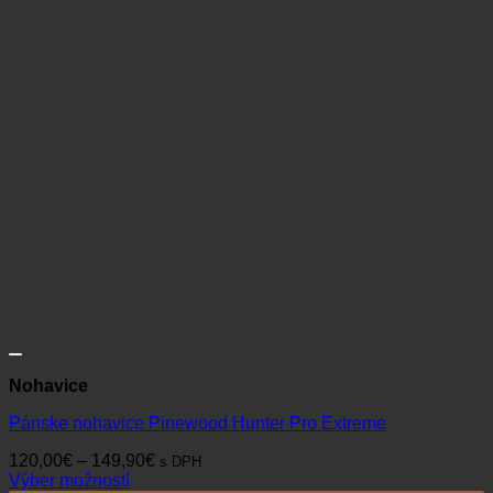
Nohavice
Pánske nohavice Pinewood Hunter Pro Extreme
Price
120,00
€
–
149,90
€
s DPH
range:
Výber možností