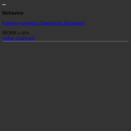
Nohavice
Pánske nohavice Deerhunter Rogaland
99,90
€
s DPH
Výber možností
Tento
produkt
má
viacero
variantov.
Možnosti
si
môžete
vybrať
na
stránke
produktu.