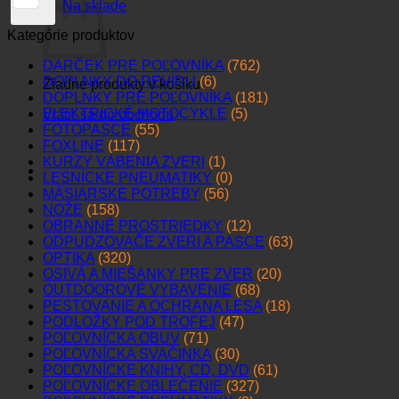
Na sklade
Kategórie produktov
DARČEK PRE POĽOVNÍKA
(762)
DOPLNKY DO REVÍRU
(6)
Žiadne produkty v košíku.
DOPLNKY PRE POĽOVNÍKA
(181)
ELEKTRICKÉ MOTOCYKLE
(5)
Vrátiť sa do obchodu
FOTOPASCE
(55)
FOXLINE
(117)
KURZY VÁBENIA ZVERI
(1)
LESNÍCKE PNEUMATIKY
(0)
MÄSIARSKE POTREBY
(56)
NOŽE
(158)
OBRANNÉ PROSTRIEDKY
(12)
ODPUDZOVAČE ZVERI A PASCE
(63)
OPTIKA
(320)
OSIVÁ A MIEŠANKY PRE ZVER
(20)
OUTDOOROVÉ VYBAVENIE
(68)
PESTOVANIE A OCHRANA LESA
(18)
PODLOŽKY POD TROFEJ
(47)
POĽOVNÍCKA OBUV
(71)
POĽOVNÍCKA SVAČINKA
(30)
POĽOVNÍCKE KNIHY, CD, DVD
(61)
POĽOVNÍCKE OBLEČENIE
(327)