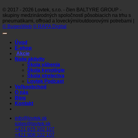
Club
© 2017 - 2026 Lovtek, s.r.o. - člen BALTYRE GROUP -
skupiny medzinárodných spoločností pôsobiacich na trhu s
pneumatikami, offroad a loveckými/outdoorovými potrebami |
© BugesWeb
© RAPA Digital
Úvod
E-shop
Akcie
Naše aktivity
Škola vábenia
Škola kynológie
Škola strelectva
Lovtek Podcast
Veľkoobchod
O nás
Blog
Kontakt
info@lovtek.sk
sales@lovtek.sk
+421 915 102 107
+421 908 102 107