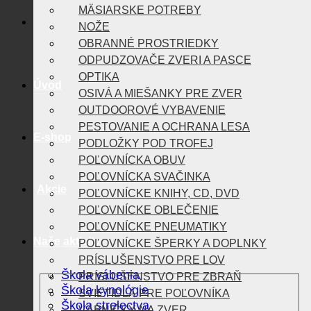
MÄSIARSKE POTREBY
NOŽE
OBRANNÉ PROSTRIEDKY
ODPUDZOVAČE ZVERI A PASCE
OPTIKA
Úvod
OSIVÁ A MIEŠANKY PRE ZVER
OUTDOOROVÉ VYBAVENIE
PESTOVANIE A OCHRANA LESA
E-shop
PODLOŽKY POD TROFEJ
POĽOVNÍCKA OBUV
POĽOVNÍCKA SVAČINKA
Akcie
POĽOVNÍCKE KNIHY, CD, DVD
POĽOVNÍCKE OBLEČENIE
POĽOVNÍCKE PNEUMATIKY
Naše aktivity
POĽOVNÍCKE ŠPERKY A DOPLNKY
PRÍSLUŠENSTVO PRE LOV
Škola vábenia
PRÍSLUŠENSTVO PRE ZBRAŇ
Škola kynológie
SVIETIDLÁ PRE POĽOVNÍKA
Škola strelectva
VÁBNIČKY NA ZVER