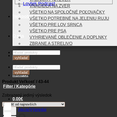
Lovtek Podcast
VNADIDLÁ NA ZVER
VŠETKO NA SPOLOČNÉ POĽOVAČKY
Veľkoobchod
VŠETKO POTREBNÉ NA JELENIU RUJU
VŠETKO PRE LOV SRNCA
VŠETKO PRE PSA
O nás
VYHRIEVANÉ OBLEČENIE A DOPLNKY
ZBRANE A STRELIVO
Products
Blog
search
vyhľadať
Products
search
vyhľadať
Kontakt
Produkt Veľkosť
/
43-44
Filter / Kategórie
Zobrazený jediný výsledok
0,00
€
Akcie/Výpredaj
Košík