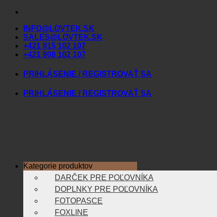
Skip
to
INFO@LOVTEK.SK
content
SALES@LOVTEK.SK
+421 915 102 107
+421 908 102 107
PRIHLÁSENIE / REGISTROVAŤ SA
PRIHLÁSENIE / REGISTROVAŤ SA
Kategorie produktov
DARČEK PRE POĽOVNÍKA
DOPLNKY PRE POĽOVNÍKA
FOTOPASCE
FOXLINE