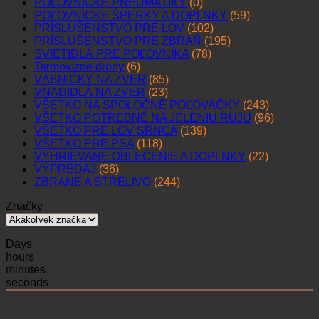
POĽOVNÍCKE PNEUMATIKY
(0)
POĽOVNÍCKE ŠPERKY A DOPLNKY
(59)
PRÍSLUŠENSTVO PRE LOV
(102)
PRÍSLUŠENSTVO PRE ZBRAŇ
(195)
SVIETIDLÁ PRE POĽOVNÍKA
(78)
Termovízne drony
(6)
VÁBNIČKY NA ZVER
(85)
VNADIDLÁ NA ZVER
(23)
VŠETKO NA SPOLOČNÉ POĽOVAČKY
(243)
VŠETKO POTREBNÉ NA JELENIU RUJU
(96)
VŠETKO PRE LOV SRNCA
(139)
VŠETKO PRE PSA
(118)
VYHRIEVANÉ OBLEČENIE A DOPLNKY
(22)
VÝPREDAJ
(36)
ZBRANE A STRELIVO
(244)
Značky
Days
hours
minutes
seconds