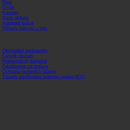
Blog
O nás
Kontakt
Naše aktivity
Autorské práva
Výhody nákupu u nás
Dôležité odkazy
Obchodné podmienky
Cenník služieb
Reklamačný poriadok
Odstúpenie od zmluvy
Ochrana osobných údajov
Zásady používania súborov cookie (EÚ)
Sledujte nás
Platobné možnosti
Visa
MasterCard
Maestro
Dinners
Discov