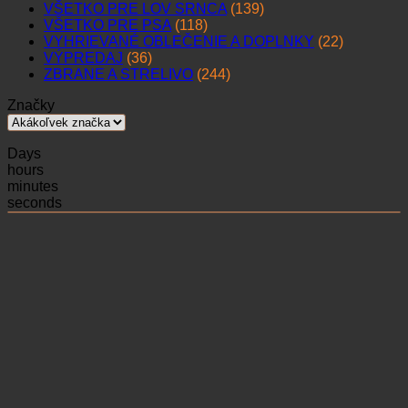
VŠETKO PRE LOV SRNCA
(139)
VŠETKO PRE PSA
(118)
VYHRIEVANÉ OBLEČENIE A DOPLNKY
(22)
VÝPREDAJ
(36)
ZBRANE A STRELIVO
(244)
Značky
Days
hours
minutes
seconds