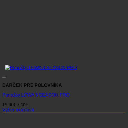
DARČEK PRE POĽOVNÍKA
Ponožky LOWA 3 SEASON PRO
15,90
€
s DPH
Výber možností
Tento
produkt
má