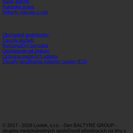
Naše aktivity
Autorské práva
Výhody nákupu u nás
Dôležité odkazy
Obchodné podmienky
Cenník služieb
Reklamačný poriadok
Odstúpenie od zmluvy
Ochrana osobných údajov
Zásady používania súborov cookie (EÚ)
Sledujte nás
Platobné možnosti
Visa
MasterCard
Maestro
Dinners
Discov
Club
© 2017 - 2026 Lovtek, s.r.o. - člen BALTYRE GROUP -
skupiny medzinárodných spoločností pôsobiacich na trhu s