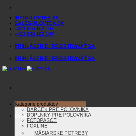
Skip
to
INFO@LOVTEK.SK
content
SALES@LOVTEK.SK
+421 915 102 107
+421 908 102 107
PRIHLÁSENIE / REGISTROVAŤ SA
PRIHLÁSENIE / REGISTROVAŤ SA
Kategorie produktov
DARČEK PRE POĽOVNÍKA
DOPLNKY PRE POĽOVNÍKA
Úvod
FOTOPASCE
FOXLINE
MÄSIARSKE POTREBY