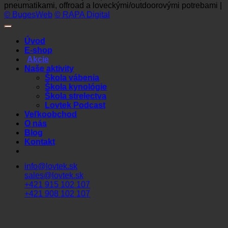
pneumatikami, offroad a loveckými/outdoorovými potrebami |
© BugesWeb
© RAPA Digital
Úvod
E-shop
Akcie
Naše aktivity
Škola vábenia
Škola kynológie
Škola strelectva
Lovtek Podcast
Veľkoobchod
O nás
Blog
Kontakt
info@lovtek.sk
sales@lovtek.sk
+421 915 102 107
+421 908 102 107