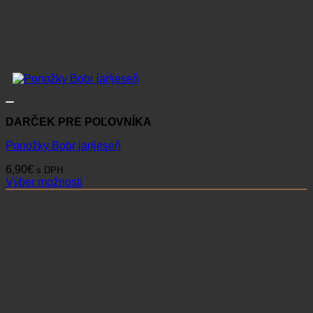
DARČEK PRE POĽOVNÍKA
Ponožky Bobr jar/jeseň
6,90
€
s DPH
Výber možností
Tento
produkt
má
viacero
variantov.
Možnosti
si
môžete
vybrať
na