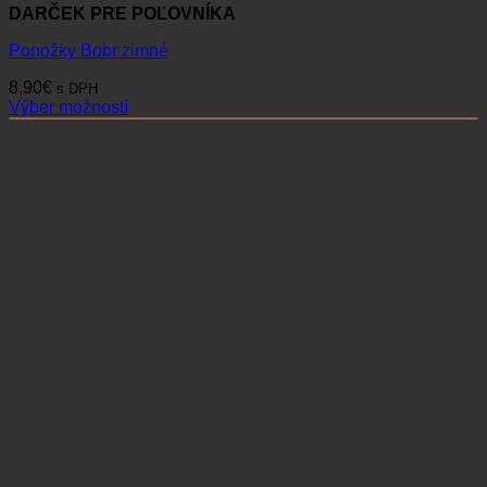
DARČEK PRE POĽOVNÍKA
Ponožky Bobr zimné
8,90
€
s DPH
Výber možností
Tento
produkt
má
viacero
variantov.
Možnosti
si
môžete
vybrať
na
stránke
produktu.