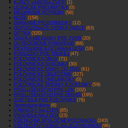
KURZY VÁBENIA ZVERI
(1)
LESNÍCKE PNEUMATIKY
(0)
MÄSIARSKE POTREBY
(56)
NOŽE
(158)
OBRANNÉ PROSTRIEDKY
(12)
ODPUDZOVAČE ZVERI A PASCE
(63)
OPTIKA
(320)
OSIVÁ A MIEŠANKY PRE ZVER
(20)
OUTDOOROVÉ VYBAVENIE
(68)
PESTOVANIE A OCHRANA LESA
(18)
PODLOŽKY POD TROFEJ
(47)
POĽOVNÍCKA OBUV
(71)
POĽOVNÍCKA SVAČINKA
(30)
POĽOVNÍCKE KNIHY, CD, DVD
(61)
POĽOVNÍCKE OBLEČENIE
(327)
POĽOVNÍCKE PNEUMATIKY
(0)
POĽOVNÍCKE ŠPERKY A DOPLNKY
(59)
PRÍSLUŠENSTVO PRE LOV
(102)
PRÍSLUŠENSTVO PRE ZBRAŇ
(195)
SVIETIDLÁ PRE POĽOVNÍKA
(78)
Termovízne drony
(6)
VÁBNIČKY NA ZVER
(85)
VNADIDLÁ NA ZVER
(23)
VŠETKO NA SPOLOČNÉ POĽOVAČKY
(243)
VŠETKO POTREBNÉ NA JELENIU RUJU
(96)