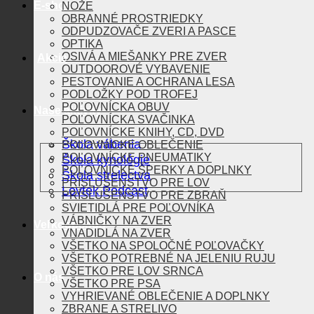
E-shop
NOŽE
OBRANNÉ PROSTRIEDKY
ODPUDZOVAČE ZVERI A PASCE
OPTIKA
OSIVÁ A MIEŠANKY PRE ZVER
Akcie
OUTDOOROVÉ VYBAVENIE
PESTOVANIE A OCHRANA LESA
PODLOŽKY POD TROFEJ
POĽOVNÍCKA OBUV
Naše aktivity
POĽOVNÍCKA SVAČINKA
POĽOVNÍCKE KNIHY, CD, DVD
Škola vábenia
POĽOVNÍCKE OBLEČENIE
POĽOVNÍCKE PNEUMATIKY
Škola kynológie
POĽOVNÍCKE ŠPERKY A DOPLNKY
Škola strelectva
PRÍSLUŠENSTVO PRE LOV
Lovtek Podcast
PRÍSLUŠENSTVO PRE ZBRAŇ
SVIETIDLÁ PRE POĽOVNÍKA
VÁBNIČKY NA ZVER
Veľkoobchod
VNADIDLÁ NA ZVER
VŠETKO NA SPOLOČNÉ POĽOVAČKY
VŠETKO POTREBNÉ NA JELENIU RUJU
VŠETKO PRE LOV SRNCA
O nás
VŠETKO PRE PSA
VYHRIEVANÉ OBLEČENIE A DOPLNKY
ZBRANE A STRELIVO