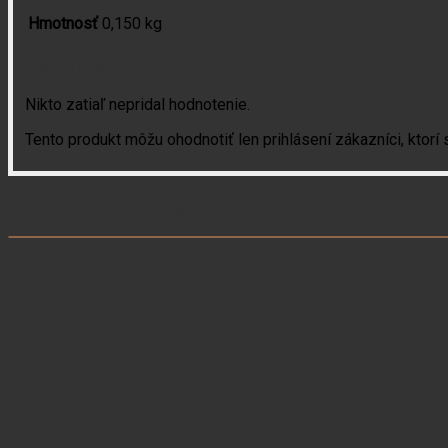
Hmotnosť
0,150 kg
Recenzie
Nikto zatiaľ nepridal hodnotenie.
Tento produkt môžu ohodnotiť len prihlásení zákazníci, ktorí si
Súvisiace produkty