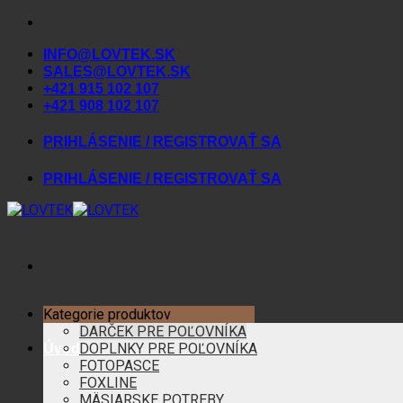
Skip
to
INFO@LOVTEK.SK
content
SALES@LOVTEK.SK
+421 915 102 107
+421 908 102 107
PRIHLÁSENIE / REGISTROVAŤ SA
PRIHLÁSENIE / REGISTROVAŤ SA
Kategorie produktov
DARČEK PRE POĽOVNÍKA
DOPLNKY PRE POĽOVNÍKA
Úvod
FOTOPASCE
FOXLINE
MÄSIARSKE POTREBY