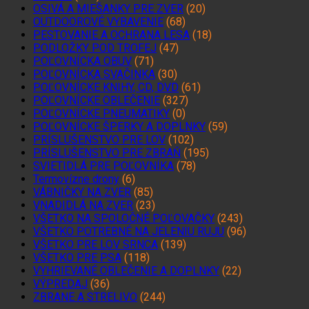
OSIVÁ A MIEŠANKY PRE ZVER
(20)
OUTDOOROVÉ VYBAVENIE
(68)
PESTOVANIE A OCHRANA LESA
(18)
PODLOŽKY POD TROFEJ
(47)
POĽOVNÍCKA OBUV
(71)
POĽOVNÍCKA SVAČINKA
(30)
POĽOVNÍCKE KNIHY, CD, DVD
(61)
POĽOVNÍCKE OBLEČENIE
(327)
POĽOVNÍCKE PNEUMATIKY
(0)
POĽOVNÍCKE ŠPERKY A DOPLNKY
(59)
PRÍSLUŠENSTVO PRE LOV
(102)
PRÍSLUŠENSTVO PRE ZBRAŇ
(195)
SVIETIDLÁ PRE POĽOVNÍKA
(78)
Termovízne drony
(6)
VÁBNIČKY NA ZVER
(85)
VNADIDLÁ NA ZVER
(23)
VŠETKO NA SPOLOČNÉ POĽOVAČKY
(243)
VŠETKO POTREBNÉ NA JELENIU RUJU
(96)
VŠETKO PRE LOV SRNCA
(139)
VŠETKO PRE PSA
(118)
VYHRIEVANÉ OBLEČENIE A DOPLNKY
(22)
VÝPREDAJ
(36)
ZBRANE A STRELIVO
(244)