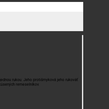
 jednou rukou. Jeho protišmyková jeho rukoväť
skúsených remeselníkov.