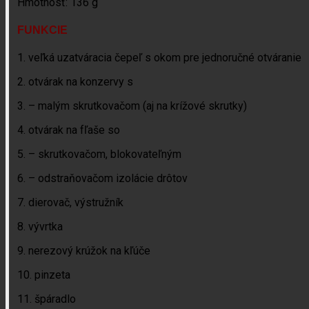
Hmotnosť: 136 g
FUNKCIE
1. veľká uzatváracia čepeľ s okom pre jednoručné otváranie
2. otvárak na konzervy s
3. – malým skrutkovačom (aj na krížové skrutky)
4. otvárak na fľaše so
5. – skrutkovačom, blokovateľným
6. – odstraňovačom izolácie drôtov
7. dierovač, výstružník
8. vývrtka
9. nerezový krúžok na kľúče
10. pinzeta
11. špáradlo