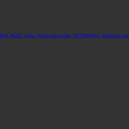
NÍKA
,
NOŽE
,
Nože
,
Poľovnícke nože
,
VICTORINOX
,
Vreckové nože