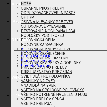
E-shop
NOŽE
OBRANNÉ PROSTRIEDKY
ODPUDZOVAČE ZVERI A PASCE
OPTIKA
Akcie
OSIVÁ A MIEŠANKY PRE ZVER
OUTDOOROVÉ VYBAVENIE
PESTOVANIE A OCHRANA LESA
PODLOŽKY POD TROFEJ
Naše aktivity
POĽOVNÍCKA OBUV
POĽOVNÍCKA SVAČINKA
POĽOVNÍCKE KNIHY, CD, DVD
Škola vábenia
POĽOVNÍCKE OBLEČENIE
Škola kynológie
POĽOVNÍCKE PNEUMATIKY
Škola strelectva
POĽOVNÍCKE ŠPERKY A DOPLNKY
Lovtek Podcast
PRÍSLUŠENSTVO PRE LOV
PRÍSLUŠENSTVO PRE ZBRAŇ
SVIETIDLÁ PRE POĽOVNÍKA
Veľkoobchod
VÁBNIČKY NA ZVER
VNADIDLÁ NA ZVER
VŠETKO NA SPOLOČNÉ POĽOVAČKY
VŠETKO POTREBNÉ NA JELENIU RUJU
O nás
VŠETKO PRE LOV SRNCA
VŠETKO PRE PSA