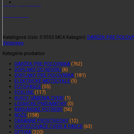
RangerGrip
Potrebujete poradiť?
61
+421 915 102 107
Katalógové číslo:
0.9553.MC4
Kategórií:
DARČEK PRE POĽOV
Victorinox
Kategórie produktov
DARČEK PRE POĽOVNÍKA
(762)
DOPLNKY DO REVÍRU
(6)
DOPLNKY PRE POĽOVNÍKA
(181)
ELEKTRICKÉ MOTOCYKLE
(5)
FOTOPASCE
(55)
FOXLINE
(117)
KURZY VÁBENIA ZVERI
(1)
LESNÍCKE PNEUMATIKY
(0)
MÄSIARSKE POTREBY
(56)
NOŽE
(158)
OBRANNÉ PROSTRIEDKY
(12)
ODPUDZOVAČE ZVERI A PASCE
(63)
OPTIKA
(320)