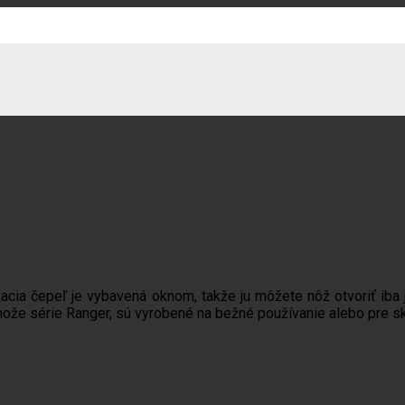
acia čepeľ je vybavená oknom, takže ju môžete nôž otvoriť iba
y nože série Ranger, sú vyrobené na bežné používanie alebo pre 