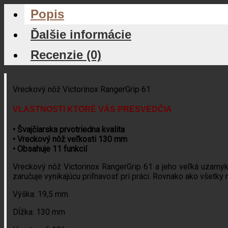
Popis
Ďalšie informácie
Recenzie (0)
Vreckový nôž Victorinox RangerGrip 61
VLASTNOSTI KTORÉ VÁS PRESVEDČIA
• Švajčiarska prvotriedna kvalita
• Vreckový nôž veľkosti 130 mm
• Obsahuje 11 funkcií
Vreckový nôž Victorinox RangerGrip 61 a jeho veľká uzamyk
zaručuje vynikajúcu priľnavosť pri práci. Rovnako ako všetk
Výška: 19,5 mm
Dĺžka: 130 mm