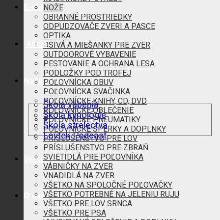
E-shop
NOŽE
OBRANNÉ PROSTRIEDKY
ODPUDZOVAČE ZVERI A PASCE
OPTIKA
Akcie
OSIVÁ A MIEŠANKY PRE ZVER
OUTDOOROVÉ VYBAVENIE
PESTOVANIE A OCHRANA LESA
PODLOŽKY POD TROFEJ
Naše aktivity
POĽOVNÍCKA OBUV
POĽOVNÍCKA SVAČINKA
POĽOVNÍCKE KNIHY, CD, DVD
Škola vábenia
POĽOVNÍCKE OBLEČENIE
Škola kynológie
POĽOVNÍCKE PNEUMATIKY
Škola strelectva
POĽOVNÍCKE ŠPERKY A DOPLNKY
Lovtek Podcast
PRÍSLUŠENSTVO PRE LOV
PRÍSLUŠENSTVO PRE ZBRAŇ
SVIETIDLÁ PRE POĽOVNÍKA
Veľkoobchod
VÁBNIČKY NA ZVER
VNADIDLÁ NA ZVER
VŠETKO NA SPOLOČNÉ POĽOVAČKY
VŠETKO POTREBNÉ NA JELENIU RUJU
O nás
VŠETKO PRE LOV SRNCA
VŠETKO PRE PSA