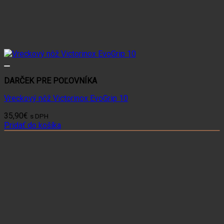
DARČEK PRE POĽOVNÍKA
Vreckový nôž Victorinox EvoGrip 10
35,90
€
s DPH
Pridať do košíka