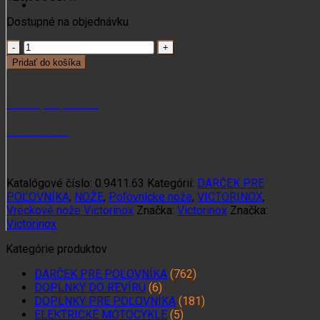
Dostupné na objednávku
množstvo
Vreckový
Pridať do košíka
nôž
Victorinox
Hunter
Potrebujete poradiť?
Pro
drevenný
+421 915 102 107
Katalógové číslo:
0.9411.63
Kategórií:
DARČEK PRE
POĽOVNÍKA
,
NOŽE
,
Poľovnícke nože
,
VICTORINOX
,
Vreckové nože Victorinox
Značka:
Victorinox
Značka:
Victorinox
Kategórie produktov
DARČEK PRE POĽOVNÍKA
(762)
DOPLNKY DO REVÍRU
(6)
DOPLNKY PRE POĽOVNÍKA
(181)
ELEKTRICKÉ MOTOCYKLE
(5)