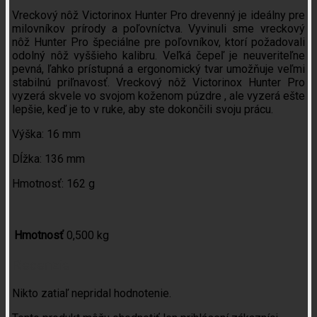
Vreckový nôž Victorinox Hunter Pro drevenný je ideálny pre
milovníkov prírody a poľovníctva. Vyvinuli sme vreckový
nôž Hunter Pro špeciálne pre poľovníkov, ktorí požadovali
odolný nôž vyššieho kalibru. Veľká čepeľ je neuveriteľne
pevná, ľahko prístupná a ergonomický tvar umožňuje veľmi
stabilnú priľnavosť. Vreckový nôž Victorinox Hunter Pro
vyzerá skvele vo svojom koženom púzdre , ale vyzerá ešte
lepšie, keď je to v ruke, aby ste dokončili svoju prácu.
Výška: 16 mm
Dĺžka: 136 mm
Hmotnosť: 162 g
Hmotnosť
0,500 kg
Recenzie
Nikto zatiaľ nepridal hodnotenie.