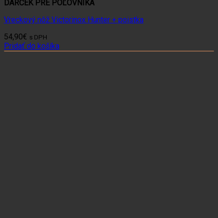
DARČEK PRE POĽOVNÍKA
Vreckový nôž Victorinox Hunter + poistka
54,90
€
s DPH
Pridať do košíka