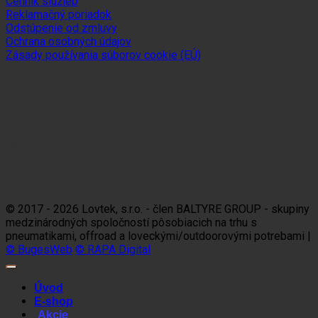
Cenník služieb
Reklamačný poriadok
Odstúpenie od zmluvy
Ochrana osobných údajov
Zásady používania súborov cookie (EÚ)
Sledujte nás
Platobné možnosti
Visa
MasterCard
Maestro
Dinners
Discov
Club
© 2017 - 2026 Lovtek, s.r.o. - člen BALTYRE GROUP - skupiny
medzinárodných spoločností pôsobiacich na trhu s
pneumatikami, offroad a loveckými/outdoorovými potrebami |
© BugesWeb
© RAPA Digital
Úvod
E-shop
Akcie