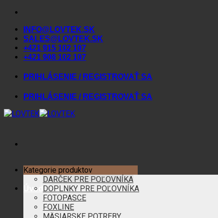
Skip
to
INFO@LOVTEK.SK
content
SALES@LOVTEK.SK
+421 915 102 107
+421 908 102 107
PRIHLÁSENIE / REGISTROVAŤ SA
PRIHLÁSENIE / REGISTROVAŤ SA
Kategorie produktov
DARČEK PRE POĽOVNÍKA
DOPLNKY PRE POĽOVNÍKA
Úvod
FOTOPASCE
FOXLINE
MÄSIARSKE POTREBY