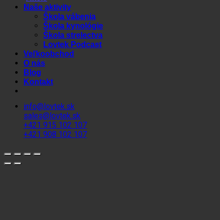
Naše aktivity
Škola vábenia
Škola kynológie
Škola strelectva
Lovtek Podcast
Veľkoobchod
O nás
Blog
Kontakt
info@lovtek.sk
sales@lovtek.sk
+421 915 102 107
+421 908 102 107