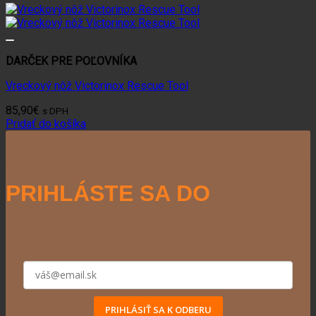
DARČEK PRE POĽOVNÍKA
Vreckový nôž Victorinox Rescue Tool
85,90
€
s DPH
Pridať do košíka
PRIHLÁSTE SA DO
NEWSLETTERU
PRIHLÁSIŤ SA K ODBERU