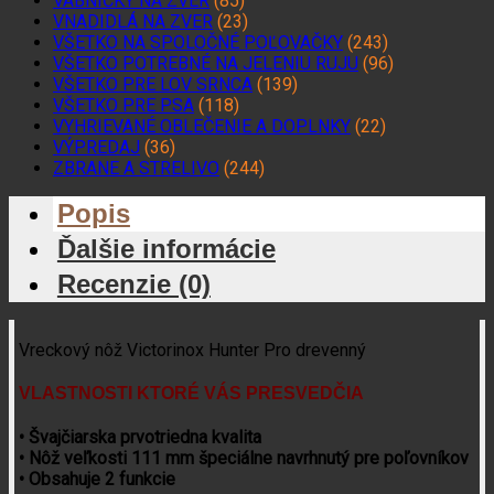
VÁBNIČKY NA ZVER
(85)
VNADIDLÁ NA ZVER
(23)
VŠETKO NA SPOLOČNÉ POĽOVAČKY
(243)
VŠETKO POTREBNÉ NA JELENIU RUJU
(96)
VŠETKO PRE LOV SRNCA
(139)
VŠETKO PRE PSA
(118)
VYHRIEVANÉ OBLEČENIE A DOPLNKY
(22)
VÝPREDAJ
(36)
ZBRANE A STRELIVO
(244)
Popis
Ďalšie informácie
Recenzie (0)
Vreckový nôž Victorinox Hunter Pro drevenný
VLASTNOSTI KTORÉ VÁS PRESVEDČIA
• Švajčiarska prvotriedna kvalita
• Nôž veľkosti 111 mm špeciálne navrhnutý pre poľovníkov
• Obsahuje 2 funkcie