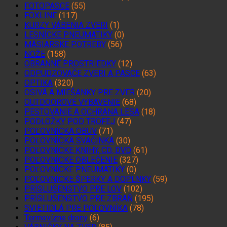
FOTOPASCE
(55)
FOXLINE
(117)
KURZY VÁBENIA ZVERI
(1)
LESNÍCKE PNEUMATIKY
(0)
MÄSIARSKE POTREBY
(56)
NOŽE
(158)
OBRANNÉ PROSTRIEDKY
(12)
ODPUDZOVAČE ZVERI A PASCE
(63)
OPTIKA
(320)
OSIVÁ A MIEŠANKY PRE ZVER
(20)
OUTDOOROVÉ VYBAVENIE
(68)
PESTOVANIE A OCHRANA LESA
(18)
PODLOŽKY POD TROFEJ
(47)
POĽOVNÍCKA OBUV
(71)
POĽOVNÍCKA SVAČINKA
(30)
POĽOVNÍCKE KNIHY, CD, DVD
(61)
POĽOVNÍCKE OBLEČENIE
(327)
POĽOVNÍCKE PNEUMATIKY
(0)
POĽOVNÍCKE ŠPERKY A DOPLNKY
(59)
PRÍSLUŠENSTVO PRE LOV
(102)
PRÍSLUŠENSTVO PRE ZBRAŇ
(195)
SVIETIDLÁ PRE POĽOVNÍKA
(78)
Termovízne drony
(6)