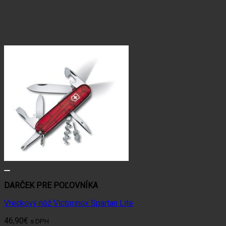
DARČEK PRE POĽOVNÍKA
Vreckový nôž Victorinox Spartan Lite
46,90
€
s DPH