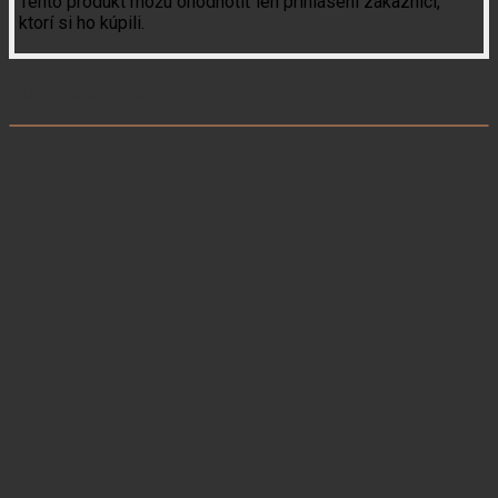
Tento produkt môžu ohodnotiť len prihlásení zákazníci,
ktorí si ho kúpili.
Súvisiace produkty