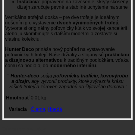
Inštalácia:
pripravené na zavesenie, skrytý skosený
dizajn zaručuje pevné a stabilné uchytenie na stene
Vertikálna trofejná doska – pre dve trofeje je ideálnym
riešením pre vystavenie
dvoch výnimočných trofejí
.
Vytvorte si originálny poľovnícky kútik vo svojej kancelárii
alebo ju skombinujte s ďalšími modelmi a zostavte si
vlastnú kolekciu.
Hunter Deco
prináša nový pohľad na vystavovanie
poľovníckych trofejí. Naše držiaky a stojany sú
praktickou
a dizajnovou alternatívou
k tradičným podložkám, vďaka
čomu sa hodia aj do
moderného interiéru
.
” Hunter-deco
spája
poľovnícku tradíciu, kovovýrobu
a dizajn
, aby vytvorili produkty, ktoré zvýraznia krásu
vašich trofejí a zároveň zapadnú do štýlového domova.”
Hmotnosť
0,01 kg
Variacia
Čierna
,
Hnedá
Súvisiace produkty