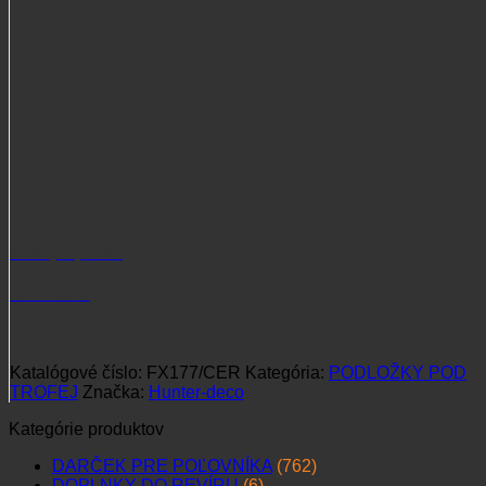
Potrebujete poradiť?
+421 915 102 107
Katalógové číslo:
FX177/CER
Kategória:
PODLOŽKY POD
TROFEJ
Značka:
Hunter-deco
Kategórie produktov
DARČEK PRE POĽOVNÍKA
(762)
DOPLNKY DO REVÍRU
(6)