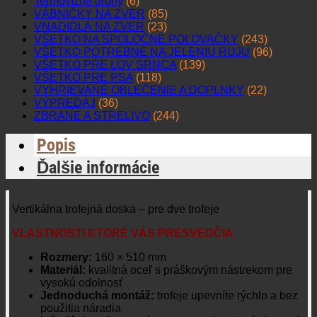
Termovízne drony
(6)
VÁBNIČKY NA ZVER
(85)
VNADIDLÁ NA ZVER
(23)
VŠETKO NA SPOLOČNÉ POĽOVAČKY
(243)
VŠETKO POTREBNÉ NA JELENIU RUJU
(96)
VŠETKO PRE LOV SRNCA
(139)
VŠETKO PRE PSA
(118)
VYHRIEVANÉ OBLEČENIE A DOPLNKY
(22)
VÝPREDAJ
(36)
ZBRANE A STRELIVO
(244)
Popis
Ďalšie informácie
Vertikálna trofejná doska – pre dve trofeje
VLASTNOSTI KTORÉ VÁS PRESVEDČIA
Rozmery:
160 × 510 mm
Materiál:
kvalitná oceľ s práškovým nástrekom pre
vysokú odolnosť
Jednoduchá montáž:
trofeje upevníte rýchlo a bez
použitia náradia