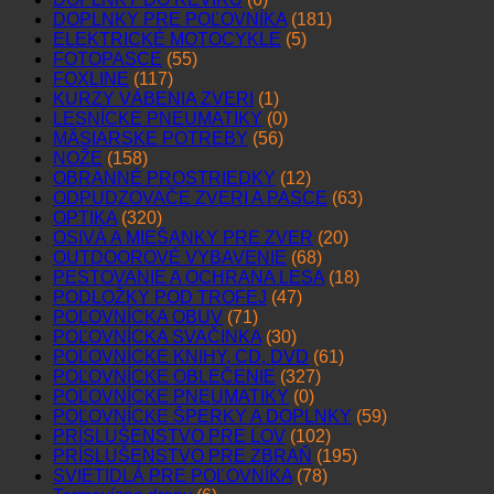
DOPLNKY PRE POĽOVNÍKA
(181)
ELEKTRICKÉ MOTOCYKLE
(5)
FOTOPASCE
(55)
FOXLINE
(117)
KURZY VÁBENIA ZVERI
(1)
LESNÍCKE PNEUMATIKY
(0)
MÄSIARSKE POTREBY
(56)
NOŽE
(158)
OBRANNÉ PROSTRIEDKY
(12)
ODPUDZOVAČE ZVERI A PASCE
(63)
OPTIKA
(320)
OSIVÁ A MIEŠANKY PRE ZVER
(20)
OUTDOOROVÉ VYBAVENIE
(68)
PESTOVANIE A OCHRANA LESA
(18)
PODLOŽKY POD TROFEJ
(47)
POĽOVNÍCKA OBUV
(71)
POĽOVNÍCKA SVAČINKA
(30)
POĽOVNÍCKE KNIHY, CD, DVD
(61)
POĽOVNÍCKE OBLEČENIE
(327)
POĽOVNÍCKE PNEUMATIKY
(0)
POĽOVNÍCKE ŠPERKY A DOPLNKY
(59)
PRÍSLUŠENSTVO PRE LOV
(102)
PRÍSLUŠENSTVO PRE ZBRAŇ
(195)
SVIETIDLÁ PRE POĽOVNÍKA
(78)