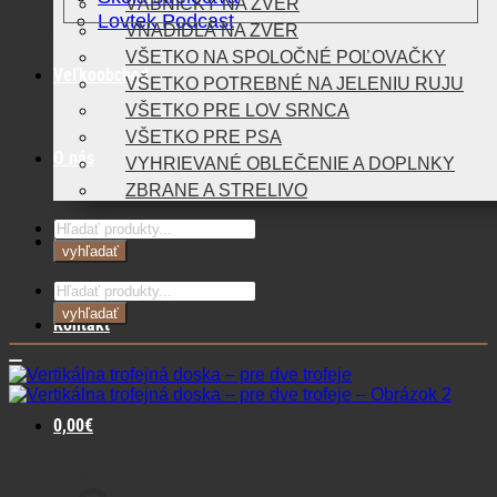
VÁBNIČKY NA ZVER
Lovtek Podcast
VNADIDLÁ NA ZVER
VŠETKO NA SPOLOČNÉ POĽOVAČKY
Veľkoobchod
VŠETKO POTREBNÉ NA JELENIU RUJU
VŠETKO PRE LOV SRNCA
VŠETKO PRE PSA
O nás
VYHRIEVANÉ OBLEČENIE A DOPLNKY
ZBRANE A STRELIVO
Products
Blog
search
vyhľadať
Products
search
vyhľadať
Kontakt
0,00
€
Košík