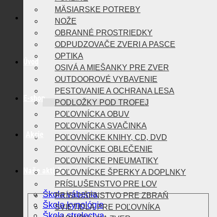
MÄSIARSKE POTREBY
NOŽE
OBRANNÉ PROSTRIEDKY
ODPUDZOVAČE ZVERI A PASCE
OPTIKA
Úvod
OSIVÁ A MIEŠANKY PRE ZVER
OUTDOOROVÉ VYBAVENIE
PESTOVANIE A OCHRANA LESA
E-shop
PODLOŽKY POD TROFEJ
POĽOVNÍCKA OBUV
POĽOVNÍCKA SVAČINKA
Akcie
POĽOVNÍCKE KNIHY, CD, DVD
POĽOVNÍCKE OBLEČENIE
POĽOVNÍCKE PNEUMATIKY
Naše aktivity
POĽOVNÍCKE ŠPERKY A DOPLNKY
PRÍSLUŠENSTVO PRE LOV
Škola vábenia
PRÍSLUŠENSTVO PRE ZBRAŇ
Škola kynológie
SVIETIDLÁ PRE POĽOVNÍKA
Škola strelectva