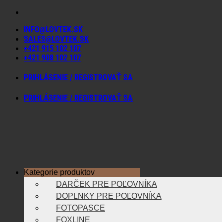
Skip
to
INFO@LOVTEK.SK
content
SALES@LOVTEK.SK
+421 915 102 107
+421 908 102 107
PRIHLÁSENIE / REGISTROVAŤ SA
PRIHLÁSENIE / REGISTROVAŤ SA
Kategorie produktov
DARČEK PRE POĽOVNÍKA
DOPLNKY PRE POĽOVNÍKA
FOTOPASCE
FOXLINE