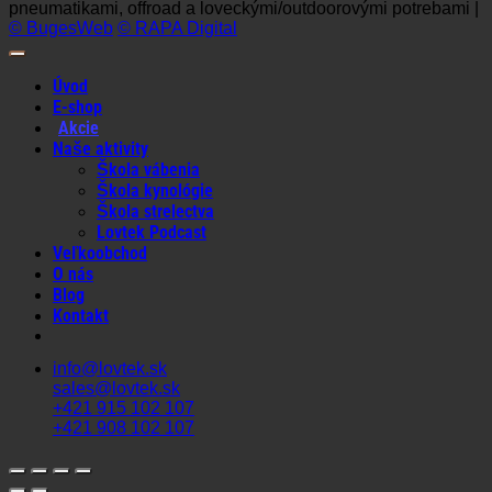
pneumatikami, offroad a loveckými/outdoorovými potrebami |
© BugesWeb
© RAPA Digital
Úvod
E-shop
Akcie
Naše aktivity
Škola vábenia
Škola kynológie
Škola strelectva
Lovtek Podcast
Veľkoobchod
O nás
Blog
Kontakt
info@lovtek.sk
sales@lovtek.sk
+421 915 102 107
+421 908 102 107