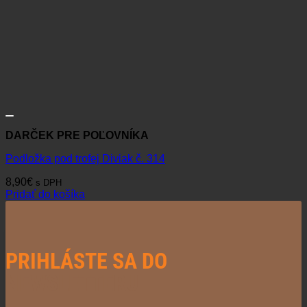
DARČEK PRE POĽOVNÍKA
Podložka pod trofej Diviak č. 314
8,90
€
s DPH
Pridať do košíka
PRIHLÁSTE SA DO
NEWSLETTERU