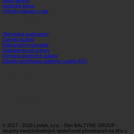
Naše aktivity
Autorské práva
Výhody nákupu u nás
Dôležité odkazy
Obchodné podmienky
Cenník služieb
Reklamačný poriadok
Odstúpenie od zmluvy
Ochrana osobných údajov
Zásady používania súborov cookie (EÚ)
Sledujte nás
Platobné možnosti
Visa
MasterCard
Maestro
Dinners
Discov
Club
© 2017 - 2026 Lovtek, s.r.o. - člen BALTYRE GROUP -
skupiny medzinárodných spoločností pôsobiacich na trhu s