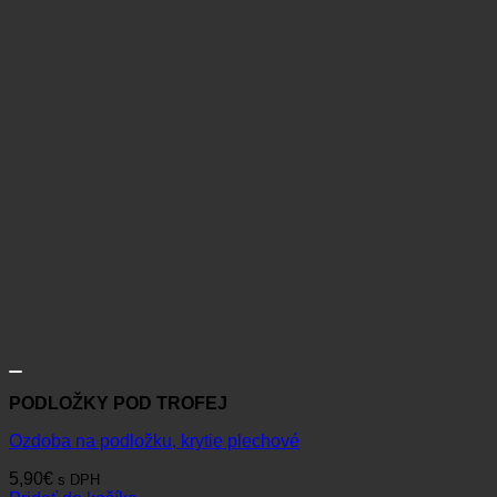
PODLOŽKY POD TROFEJ
Ozdoba na podložku, krytie plechové
5,90
€
s DPH