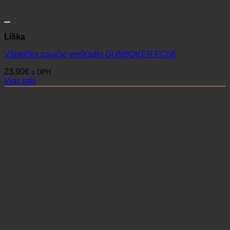
Líška
Vábnička zajačie vrešťadlo GUNBOKER FC08
23,90
€
s DPH
Viac info