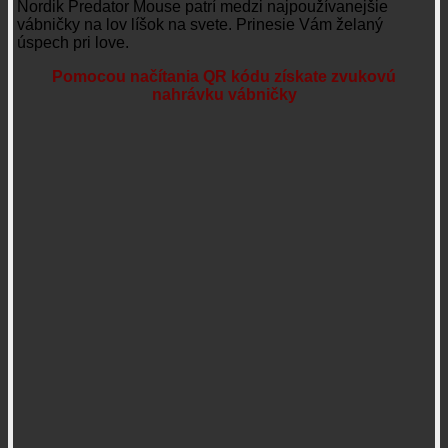
Nordik Predator Mouse patrí medzi najpoužívanejšie
vábničky na lov líšok na svete. Prinesie Vám želaný
úspech pri love.
Pomocou načítania QR kódu získate zvukovú
nahrávku vábničky