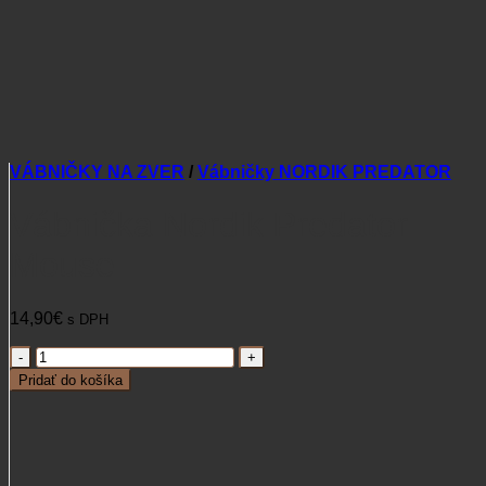
VÁBNIČKY NA ZVER
/
Vábničky NORDIK PREDATOR
Vábnička Nordik Predator
Mouse
14,90
€
s DPH
množstvo
Vábnička
Pridať do košíka
Nordik
Predator
Mouse