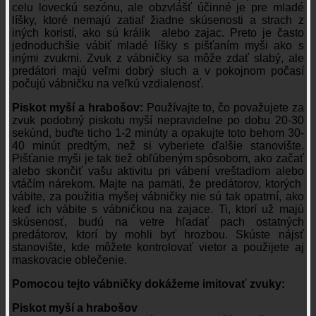
celu loveckú sezónu, ale obzvlášť účinné je pre mladé
líšky, ktoré nemajú zatiaľ žiadne skúsenosti a strach z
iných koristí, ako sú králik alebo zajac. Preto je často
jednoduchšie vábiť mladé líšky s pišťaním myši ako s
inými zvukmi. Zvuk z vábničky sa môže zdať slabý, ale
predátori majú veľmi dobrý sluch a v pokojnom počasí
počujú vábničku na veľkú vzdialenosť.
Piskot myší a hrabošov:
Používajte to, čo považujete za
zvuk podobný piskotu myší nepravidelne po dobu 20-30
sekúnd, buďte ticho 1-2 minúty a opakujte toto behom 30-
40 minút predtým, než si vyberiete ďalšie stanovište.
Pišťanie myši je tak tiež obľúbeným spôsobom, ako začať
alebo skončiť vašu aktivitu pri vábení vreštadlom alebo
vtáčím nárekom. Majte na pamäti, že predátorov, ktorých
vábite, za použitia myšej vábničky nie sú tak opatrní, ako
keď ich vábite s vábničkou na zajace. Ti, ktorí už majú
skúsenosť, budú na vetre hľadať pach ostatných
predátorov, ktorí by mohli byť hrozbou. Skúste nájsť
stanovište, kde môžete kontrolovať vietor a použijete aj
maskovacie oblečenie.
Pomocou tejto vábničky dokážeme imitovať zvuky:
Piskot myší a hrabošov