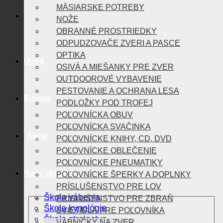
MÄSIARSKE POTREBY
NOŽE
OBRANNÉ PROSTRIEDKY
ODPUDZOVAČE ZVERI A PASCE
OPTIKA
Úvod
OSIVÁ A MIEŠANKY PRE ZVER
OUTDOOROVÉ VYBAVENIE
PESTOVANIE A OCHRANA LESA
E-shop
PODLOŽKY POD TROFEJ
POĽOVNÍCKA OBUV
POĽOVNÍCKA SVAČINKA
Akcie
POĽOVNÍCKE KNIHY, CD, DVD
POĽOVNÍCKE OBLEČENIE
POĽOVNÍCKE PNEUMATIKY
Naše aktivity
POĽOVNÍCKE ŠPERKY A DOPLNKY
PRÍSLUŠENSTVO PRE LOV
Škola vábenia
PRÍSLUŠENSTVO PRE ZBRAŇ
Škola kynológie
SVIETIDLÁ PRE POĽOVNÍKA
Škola strelectva
VÁBNIČKY NA ZVER