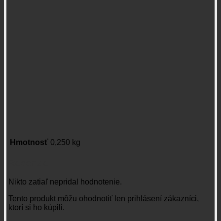
Hmotnosť
0,250 kg
Recenzie
Nikto zatiaľ nepridal hodnotenie.
Tento produkt môžu ohodnotiť len prihlásení zákazníci,
ktorí si ho kúpili.