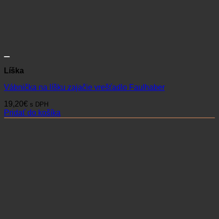
Líška
Vábnička na líšku zajačie vrešťadlo Faulhaber
19,20
€
s DPH
Pridať do košíka