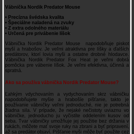
Vábnička Nordik Predator Mouse
• Precízna švédska kvalita
• Špeciálne naladená na zvuky
• Z extra odolného materiálu
• Určená pre privábenie líšok
Vábnička Nordik Predator Mouse napodobňuje piskot
myší a hrabošov. Je veľmi atraktívna pre líšky a ďalších
predátorov, ktorí lovia myši a ostatne drobné hlodavce.
Vábnička Nordik Predator Fox Heat je veľmi dobrá
pomôcka pre vábenie líšok. Je veľmi efektívna, účinná a
spratná.
Ako sa používa vábnička Nordik Predator Mouse?
Ľahkým vdychovaním a vydychovaním skrz vábničku
napodobňujete myšie a hrabošíe pišťanie, takto je
používanie vábničky veľmi jednoduché, nie je potrebná
žiadna sila. V prípade, že nejaké nečistoty uviaznu vo
vábničke, jednoducho ju vyčistíte oddelením kusov od
seba. Tvar vábničky umožňuje jej použitie bez držania v
rukách, môžete mať svoje ruky na zbrani a byť pripravení,
až sa predátor objaví. Pišťanie myši môže byť použite cez