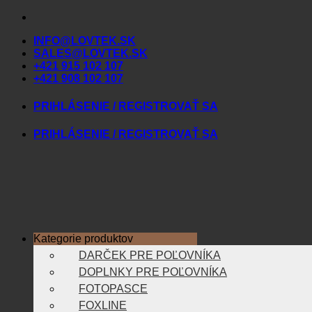
Skip
to
INFO@LOVTEK.SK
content
SALES@LOVTEK.SK
+421 915 102 107
+421 908 102 107
PRIHLÁSENIE / REGISTROVAŤ SA
PRIHLÁSENIE / REGISTROVAŤ SA
Kategorie produktov
DARČEK PRE POĽOVNÍKA
DOPLNKY PRE POĽOVNÍKA
FOTOPASCE
FOXLINE