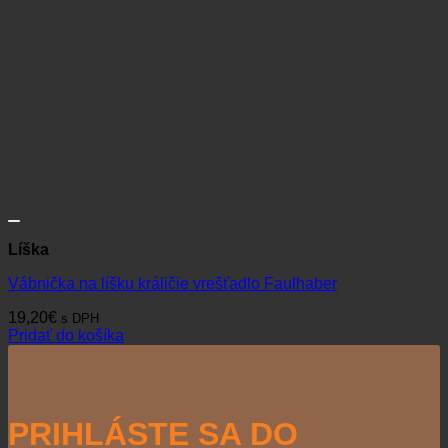
Líška
Vábnička na líšku králičie vrešťadlo Faulhaber
19,20
€
s DPH
Pridať do košíka
PRIHLÁSTE SA DO