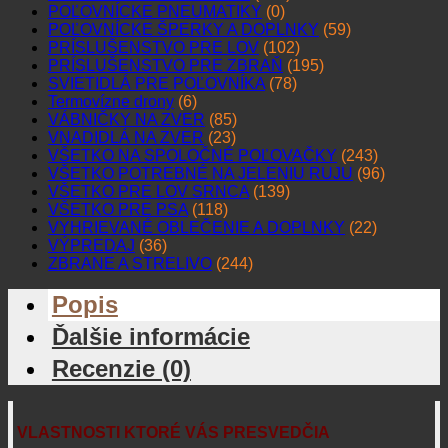
POĽOVNÍCKE PNEUMATIKY
(0)
POĽOVNÍCKE ŠPERKY A DOPLNKY
(59)
PRÍSLUŠENSTVO PRE LOV
(102)
PRÍSLUŠENSTVO PRE ZBRAŇ
(195)
SVIETIDLÁ PRE POĽOVNÍKA
(78)
Termovízne drony
(6)
VÁBNIČKY NA ZVER
(85)
VNADIDLÁ NA ZVER
(23)
VŠETKO NA SPOLOČNÉ POĽOVAČKY
(243)
VŠETKO POTREBNÉ NA JELENIU RUJU
(96)
VŠETKO PRE LOV SRNCA
(139)
VŠETKO PRE PSA
(118)
VYHRIEVANÉ OBLEČENIE A DOPLNKY
(22)
VÝPREDAJ
(36)
ZBRANE A STRELIVO
(244)
Popis
Ďalšie informácie
Recenzie (0)
VLASTNOSTI KTORÉ VÁS PRESVEDČIA