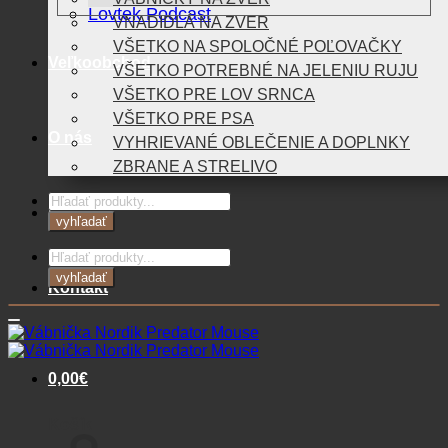
Lovtek Podcast
VNADIDLÁ NA ZVER
VŠETKO NA SPOLOČNÉ POĽOVAČKY
Veľkoobchod
VŠETKO POTREBNÉ NA JELENIU RUJU
VŠETKO PRE LOV SRNCA
VŠETKO PRE PSA
O nás
VYHRIEVANÉ OBLEČENIE A DOPLNKY
ZBRANE A STRELIVO
Products
Blog
search
vyhľadať
Products
search
vyhľadať
Kontakt
0,00
€
Košík