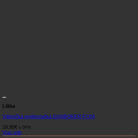
Líška
Vábnička myškovačka GUNBOKER FC04
16,90
€
s DPH
Viac info