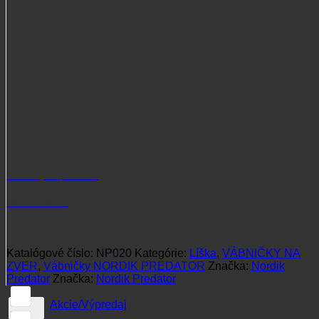
Potrebujete poradiť?
+421 915 102 107
Katalógové číslo:
NP020
Kategórie:
Líška
,
VÁBNIČKY NA
ZVER
,
Vábničky NORDIK PREDATOR
Značka:
Nordik
Predator
Značka:
Nordik Predator
Akcie/Výpredaj