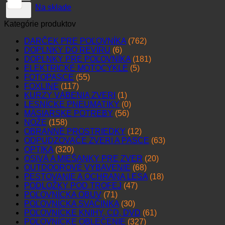
Na sklade
Kategórie produktov
DARČEK PRE POĽOVNÍKA
(762)
DOPLNKY DO REVÍRU
(6)
DOPLNKY PRE POĽOVNÍKA
(181)
ELEKTRICKÉ MOTOCYKLE
(5)
FOTOPASCE
(55)
FOXLINE
(117)
KURZY VÁBENIA ZVERI
(1)
LESNÍCKE PNEUMATIKY
(0)
MÄSIARSKE POTREBY
(56)
NOŽE
(158)
OBRANNÉ PROSTRIEDKY
(12)
ODPUDZOVAČE ZVERI A PASCE
(63)
OPTIKA
(320)
OSIVÁ A MIEŠANKY PRE ZVER
(20)
OUTDOOROVÉ VYBAVENIE
(68)
PESTOVANIE A OCHRANA LESA
(18)
PODLOŽKY POD TROFEJ
(47)
POĽOVNÍCKA OBUV
(71)
POĽOVNÍCKA SVAČINKA
(30)
POĽOVNÍCKE KNIHY, CD, DVD
(61)
POĽOVNÍCKE OBLEČENIE
(327)