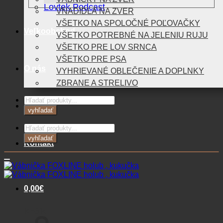
Lovtek Podcast
VNADIDLÁ NA ZVER
VŠETKO NA SPOLOČNÉ POĽOVAČKY
Veľkoobchod
VŠETKO POTREBNÉ NA JELENIU RUJU
VŠETKO PRE LOV SRNCA
VŠETKO PRE PSA
O nás
VYHRIEVANÉ OBLEČENIE A DOPLNKY
ZBRANE A STRELIVO
Products
Blog
search
vyhľadať
Products
search
vyhľadať
Kontakt
0,00
€
Košík