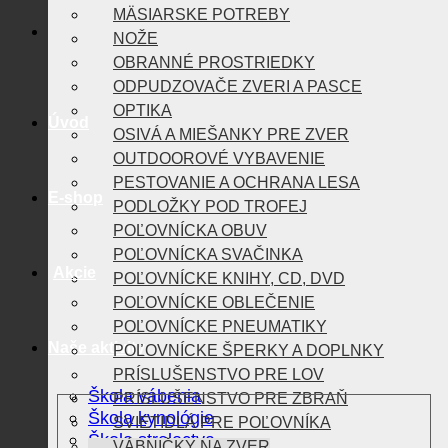
MÄSIARSKE POTREBY
NOŽE
OBRANNÉ PROSTRIEDKY
ODPUDZOVAČE ZVERI A PASCE
OPTIKA
Úvod
OSIVÁ A MIEŠANKY PRE ZVER
OUTDOOROVÉ VYBAVENIE
PESTOVANIE A OCHRANA LESA
E-shop
PODLOŽKY POD TROFEJ
POĽOVNÍCKA OBUV
POĽOVNÍCKA SVAČINKA
Akcie
POĽOVNÍCKE KNIHY, CD, DVD
POĽOVNÍCKE OBLEČENIE
POĽOVNÍCKE PNEUMATIKY
Naše aktivity
POĽOVNÍCKE ŠPERKY A DOPLNKY
PRÍSLUŠENSTVO PRE LOV
Škola vábenia
PRÍSLUŠENSTVO PRE ZBRAŇ
Škola kynológie
SVIETIDLÁ PRE POĽOVNÍKA
Škola strelectva
VÁBNIČKY NA ZVER