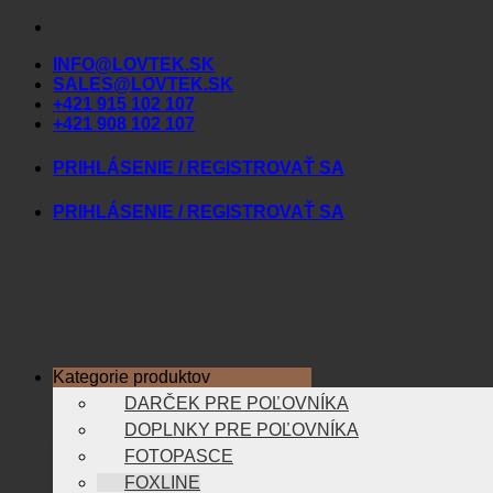
Skip
to
INFO@LOVTEK.SK
content
SALES@LOVTEK.SK
+421 915 102 107
+421 908 102 107
PRIHLÁSENIE / REGISTROVAŤ SA
PRIHLÁSENIE / REGISTROVAŤ SA
Kategorie produktov
DARČEK PRE POĽOVNÍKA
DOPLNKY PRE POĽOVNÍKA
FOTOPASCE
FOXLINE