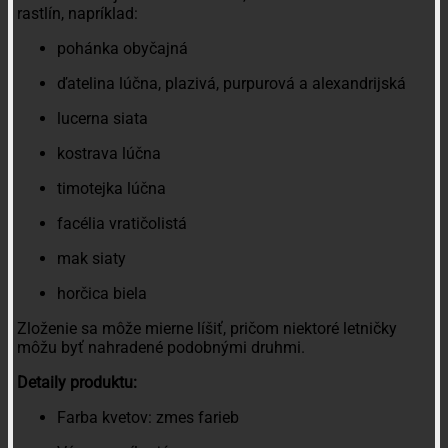
rastlín, napríklad:
pohánka obyčajná
ďatelina lúčna, plazivá, purpurová a alexandrijská
lucerna siata
kostrava lúčna
timotejka lúčna
facélia vratičolistá
mak siaty
horčica biela
Zloženie sa môže mierne líšiť, pričom niektoré letničky
môžu byť nahradené podobnými druhmi.
Detaily produktu:
Farba kvetov: zmes farieb