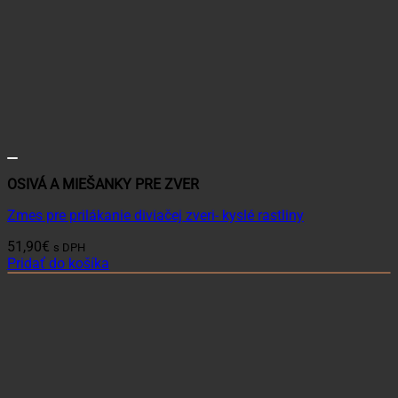
OSIVÁ A MIEŠANKY PRE ZVER
Zmes pre prilákanie diviačej zveri- kyslé rastliny
51,90
€
s DPH
Pridať do košíka