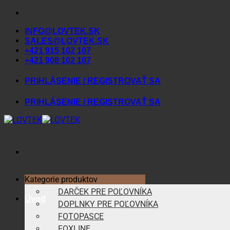
Skip
to
INFO@LOVTEK.SK
content
SALES@LOVTEK.SK
+421 915 102 107
+421 908 102 107
PRIHLÁSENIE / REGISTROVAŤ SA
PRIHLÁSENIE / REGISTROVAŤ SA
Kategorie produktov
DARČEK PRE POĽOVNÍKA
Úvod
DOPLNKY PRE POĽOVNÍKA
FOTOPASCE
FOXLINE