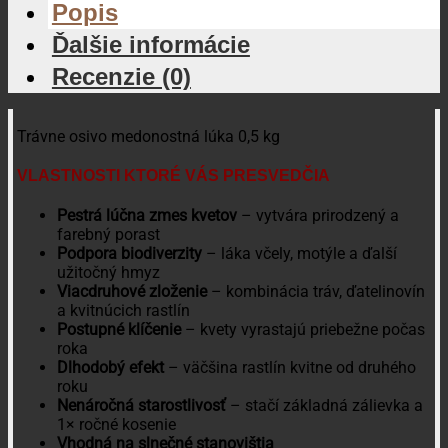
Popis
Ďalšie informácie
Recenzie (0)
Trávne osivo medonostná lúka 0,5 kg
VLASTNOSTI KTORÉ VÁS PRESVEDČIA
Pestrá lúčna zmes kvetov
– vytvára prirodzený a
farebný porast
Podpora biodiverzity
– láka včely, motýle a ďalší
užitočný hmyz
Viacdruhové zloženie
– kombinácia tráv, ďatelinovín
a kvitnúcich rastlín
Postupné klíčenie
– kvety vyrastajú priebežne počas
roka
Dlhodobý efekt
– väčšina rastlín kvitne od druhého
roku
Nenáročná starostlivosť
– stačí základná zálievka a
1× ročné kosenie
Vhodná na slnečné stanovištia