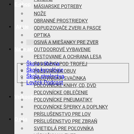
E-shop
MÄSIARSKE POTREBY
NOŽE
OBRANNÉ PROSTRIEDKY
Akcie
ODPUDZOVAČE ZVERI A PASCE
OPTIKA
OSIVÁ A MIEŠANKY PRE ZVER
Naše aktivity
OUTDOOROVÉ VYBAVENIE
PESTOVANIE A OCHRANA LESA
Škola vábenia
PODLOŽKY POD TROFEJ
Škola kynológie
POĽOVNÍCKA OBUV
Škola strelectva
POĽOVNÍCKA SVAČINKA
Lovtek Podcast
POĽOVNÍCKE KNIHY, CD, DVD
POĽOVNÍCKE OBLEČENIE
Veľkoobchod
POĽOVNÍCKE PNEUMATIKY
POĽOVNÍCKE ŠPERKY A DOPLNKY
PRÍSLUŠENSTVO PRE LOV
O nás
PRÍSLUŠENSTVO PRE ZBRAŇ
SVIETIDLÁ PRE POĽOVNÍKA