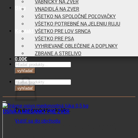
VÁBNIČKY NA ZVER
Blog
VNADIDLÁ NA ZVER
VŠETKO NA SPOLOČNÉ POĽOVAČKY
VŠETKO POTREBNÉ NA JELENIU RUJU
Kontakt
VŠETKO PRE LOV SRNCA
VŠETKO PRE PSA
VYHRIEVANÉ OBLEČENIE A DOPLNKY
ZBRANE A STRELIVO
0,00
€
Products
search
vyhľadať
Košík
Products
search
vyhľadať
Žiadne produkty v košíku.
OSIVÁ A MIEŠANKY PRE ZVER
Vrátiť sa do obchodu
Trávne osivo medonostná