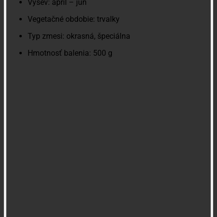
Výsev: apríl – jún
Vegetačné obdobie: trvalky
Typ zmesi: okrasná, špeciálna
Hmotnosť balenia: 500 g