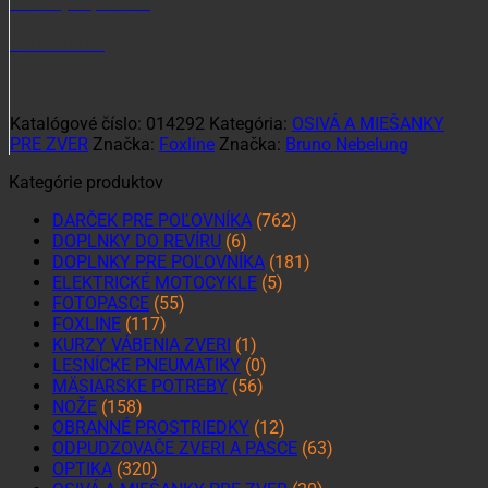
Potrebujete poradiť?
+421 915 102 107
Katalógové číslo:
014292
Kategória:
OSIVÁ A MIEŠANKY
PRE ZVER
Značka:
Foxline
Značka:
Bruno Nebelung
Kategórie produktov
DARČEK PRE POĽOVNÍKA
(762)
DOPLNKY DO REVÍRU
(6)
DOPLNKY PRE POĽOVNÍKA
(181)
ELEKTRICKÉ MOTOCYKLE
(5)
FOTOPASCE
(55)
FOXLINE
(117)
KURZY VÁBENIA ZVERI
(1)
LESNÍCKE PNEUMATIKY
(0)
MÄSIARSKE POTREBY
(56)
NOŽE
(158)
OBRANNÉ PROSTRIEDKY
(12)
ODPUDZOVAČE ZVERI A PASCE
(63)
OPTIKA
(320)