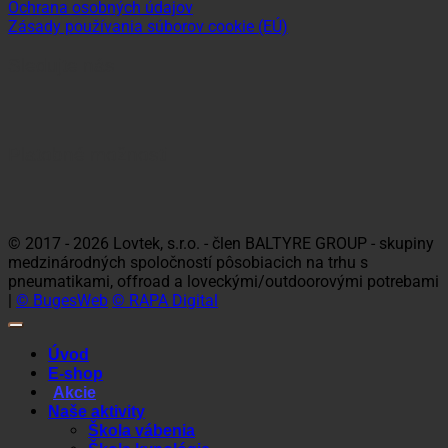
Ochrana osobných údajov
Zásady používania súborov cookie (EÚ)
Sledujte nás
Platobné možnosti
Visa
MasterCard
Maestro
Dinners
Discov
Club
© 2017 - 2026 Lovtek, s.r.o. - člen BALTYRE GROUP - skupiny
medzinárodných spoločností pôsobiacich na trhu s
pneumatikami, offroad a loveckými/outdoorovými potrebami
|
© BugesWeb
© RAPA Digital
Úvod
E-shop
Akcie
Naše aktivity
Škola vábenia