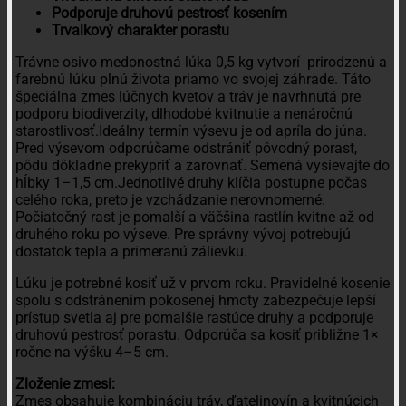
Podporuje druhovú pestrosť kosením
Trvalkový charakter porastu
Trávne osivo medonostná lúka 0,5 kg vytvorí prirodzenú a
farebnú lúku plnú života priamo vo svojej záhrade. Táto
špeciálna zmes lúčnych kvetov a tráv je navrhnutá pre
podporu biodiverzity, dlhodobé kvitnutie a nenáročnú
starostlivosť.Ideálny termín výsevu je od apríla do júna.
Pred výsevom odporúčame odstrániť pôvodný porast,
pôdu dôkladne prekypriť a zarovnať. Semená vysievajte do
hĺbky 1–1,5 cm.Jednotlivé druhy klíčia postupne počas
celého roka, preto je vzchádzanie nerovnomerné.
Počiatočný rast je pomalší a väčšina rastlín kvitne až od
druhého roku po výseve. Pre správny vývoj potrebujú
dostatok tepla a primeranú zálievku.
Lúku je potrebné kosiť už v prvom roku. Pravidelné kosenie
spolu s odstránením pokosenej hmoty zabezpečuje lepší
prístup svetla aj pre pomalšie rastúce druhy a podporuje
druhovú pestrosť porastu. Odporúča sa kosiť približne 1×
ročne na výšku 4–5 cm.
Zloženie zmesi:
Zmes obsahuje kombináciu tráv, ďatelinovín a kvitnúcich