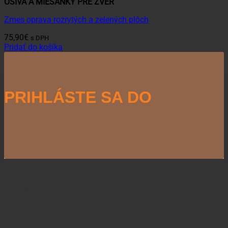
OSIVÁ A MIEŠANKY PRE ZVER
Zmes oprava rozrytých a zelených plôch
75,90
€
s DPH
Pridať do košíka
PRIHLÁSTE SA DO
NEWSLETTERU
Naši partneri