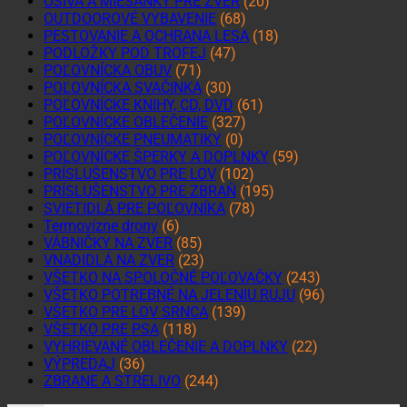
OSIVÁ A MIEŠANKY PRE ZVER
(20)
OUTDOOROVÉ VYBAVENIE
(68)
PESTOVANIE A OCHRANA LESA
(18)
PODLOŽKY POD TROFEJ
(47)
POĽOVNÍCKA OBUV
(71)
POĽOVNÍCKA SVAČINKA
(30)
POĽOVNÍCKE KNIHY, CD, DVD
(61)
POĽOVNÍCKE OBLEČENIE
(327)
POĽOVNÍCKE PNEUMATIKY
(0)
POĽOVNÍCKE ŠPERKY A DOPLNKY
(59)
PRÍSLUŠENSTVO PRE LOV
(102)
PRÍSLUŠENSTVO PRE ZBRAŇ
(195)
SVIETIDLÁ PRE POĽOVNÍKA
(78)
Termovízne drony
(6)
VÁBNIČKY NA ZVER
(85)
VNADIDLÁ NA ZVER
(23)
VŠETKO NA SPOLOČNÉ POĽOVAČKY
(243)
VŠETKO POTREBNÉ NA JELENIU RUJU
(96)
VŠETKO PRE LOV SRNCA
(139)
VŠETKO PRE PSA
(118)
VYHRIEVANÉ OBLEČENIE A DOPLNKY
(22)
VÝPREDAJ
(36)
ZBRANE A STRELIVO
(244)