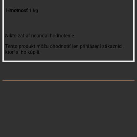
Hmotnosť
1 kg
Recenzie
Nikto zatiaľ nepridal hodnotenie.
Tento produkt môžu ohodnotiť len prihlásení zákazníci,
ktorí si ho kúpili.
Súvisiace produkty