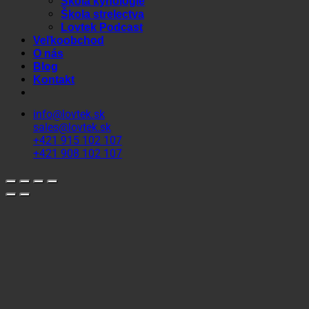
Škola kynológie
Škola strelectva
Lovtek Podcast
Veľkoobchod
O nás
Blog
Kontakt
info@lovtek.sk
sales@lovtek.sk
+421 915 102 107
+421 908 102 107