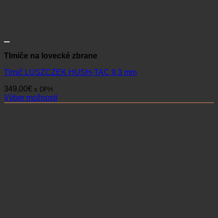
Tlmiče na lovecké zbrane
Tlmič LUSZCZEK HUSH-TAC 9,3 mm
349,00
€
s DPH
Výber možností
Tento
produkt
má
viacero
variantov.
Možnosti
si
môžete
vybrať
na
stránke
produktu.