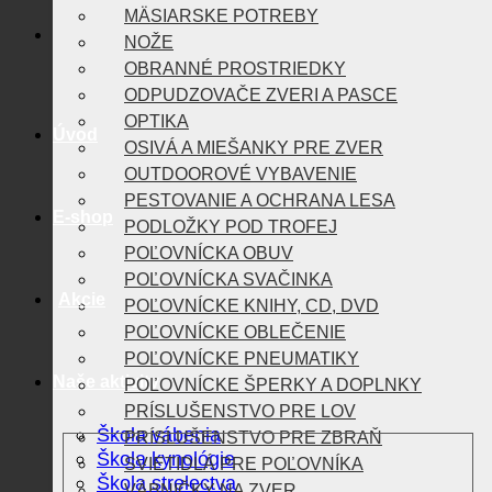
MÄSIARSKE POTREBY
NOŽE
OBRANNÉ PROSTRIEDKY
ODPUDZOVAČE ZVERI A PASCE
OPTIKA
Úvod
OSIVÁ A MIEŠANKY PRE ZVER
OUTDOOROVÉ VYBAVENIE
PESTOVANIE A OCHRANA LESA
E-shop
PODLOŽKY POD TROFEJ
POĽOVNÍCKA OBUV
POĽOVNÍCKA SVAČINKA
Akcie
POĽOVNÍCKE KNIHY, CD, DVD
POĽOVNÍCKE OBLEČENIE
POĽOVNÍCKE PNEUMATIKY
Naše aktivity
POĽOVNÍCKE ŠPERKY A DOPLNKY
PRÍSLUŠENSTVO PRE LOV
Škola vábenia
PRÍSLUŠENSTVO PRE ZBRAŇ
Škola kynológie
SVIETIDLÁ PRE POĽOVNÍKA
Škola strelectva
VÁBNIČKY NA ZVER