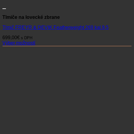
Tlmiče na lovecké zbrane
Tlmič FREYR & DEVIK Featherweight 269 kal.9,5
699,00
€
s DPH
Výber možností
Tento
produkt
má
viacero
variantov.
Možnosti
si
môžete
vybrať
na
stránke
produktu.