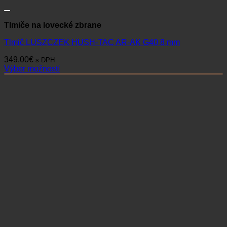
Tlmiče na lovecké zbrane
Tlmič LUSZCZEK HUSH-TAC AR-AK G40 8 mm
349,00
€
s DPH
Výber možností
Tento
produkt
má
viacero
variantov.
Možnosti
si
môžete
vybrať
na
stránke
produktu.