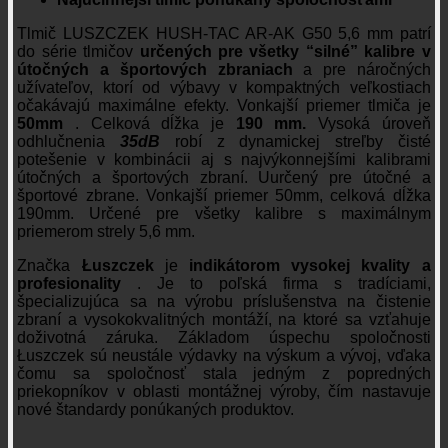
Tlmič LUSZCZEK HUSH-TAC AR-AK G50 5,6 mm patrí
do série tlmičov
určených pre všetky “silné” kalibre v
útočných a športových zbraniach
a pre náročných
užívateľov, ktorí od výbavy v kompaktných veľkostiach
očakávajú maximálne efekty. Vonkajší priemer tlmiča je
50mm
. Celková dĺžka je
190 mm.
Vysoká úroveň
odhlučnenia
35dB
robí z dynamickej streľby čisté
potešenie v kombinácii aj s najvýkonnejšími kalibrami
útočných a športových zbraní. Uurčený pre útočné a
športové zbrane. Vonkajší priemer 50mm, celková dĺžka
190mm. Určené pre všetky kalibre s maximálnym
priemerom strely 5,6 mm.
Značka
Łuszczek
je
indikátorom vysokej kvality a
profesionality
. Je to poľská firma s tradíciami,
špecializujúca sa na výrobu príslušenstva na čistenie
zbraní a vysokokvalitných montáží, na ktoré sa vzťahuje
doživotná záruka. Základom úspechu spoločnosti
Łuszczek sú neustále výdavky na výskum a vývoj, vďaka
čomu sa spoločnosť stala jedným z popredných
priekopníkov v oblasti montážnej výroby, čím nastavuje
nové štandardy ponúkaných produktov.