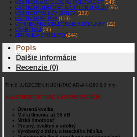
VŠETKO NA SPOLOČNÉ POĽOVAČKY
(243)
VŠETKO POTREBNÉ NA JELENIU RUJU
(96)
VŠETKO PRE LOV SRNCA
(139)
VŠETKO PRE PSA
(118)
VYHRIEVANÉ OBLEČENIE A DOPLNKY
(22)
VÝPREDAJ
(36)
ZBRANE A STRELIVO
(244)
Popis
Ďalšie informácie
Recenzie (0)
Tlmič LUSZCZEK HUSH-TAC AR-AK G50 5,6 mm
VLASTNOSTI KTORÉ VÁS PRESVEDČIA
Overená kvalita
Miera tlmenia až 35 dB
Nízká hmotnosť
Presný, kvalitný a odolný
Vyrobený z titánu a leteckého hliníka
Najúčinnejší tlmič ponúkaný spoločnosťami