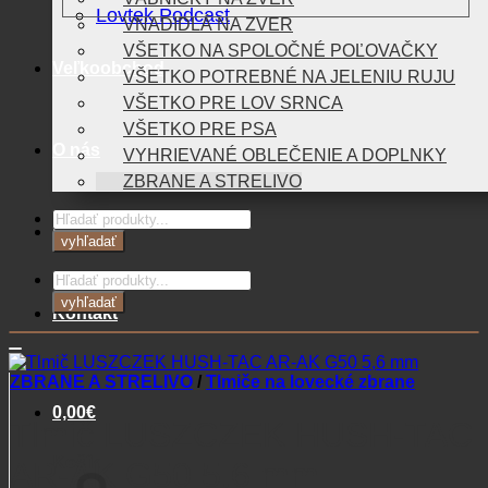
Lovtek Podcast
VNADIDLÁ NA ZVER
VŠETKO NA SPOLOČNÉ POĽOVAČKY
Veľkoobchod
VŠETKO POTREBNÉ NA JELENIU RUJU
VŠETKO PRE LOV SRNCA
VŠETKO PRE PSA
O nás
VYHRIEVANÉ OBLEČENIE A DOPLNKY
ZBRANE A STRELIVO
Products
Blog
search
vyhľadať
Products
search
vyhľadať
Kontakt
ZBRANE A STRELIVO
/
Tlmiče na lovecké zbrane
0,00
€
Tlmič LUSZCZEK HUSH-TAC
Košík
AR-AK G50 5,6 mm