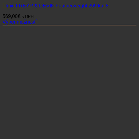
Tlmič FREYR & DEVIK Featherweight 269 kal.8
569,00
€
s DPH
Výber možností
Tento
produkt
má
viacero
variantov.
Možnosti
si
môžete
vybrať
na
stránke
produktu.