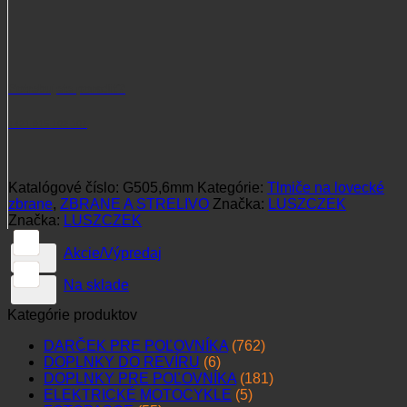
Potrebujete poradiť?
+421 915 102 107
Katalógové číslo:
G505,6mm
Kategórie:
Tlmiče na lovecké
zbrane
,
ZBRANE A STRELIVO
Značka:
LUSZCZEK
Značka:
LUSZCZEK
Akcie/Výpredaj
Na sklade
Kategórie produktov
DARČEK PRE POĽOVNÍKA
(762)
DOPLNKY DO REVÍRU
(6)
DOPLNKY PRE POĽOVNÍKA
(181)
ELEKTRICKÉ MOTOCYKLE
(5)