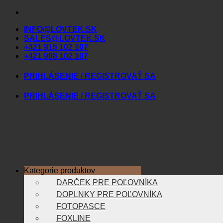
Skip
to
INFO@LOVTEK.SK
content
SALES@LOVTEK.SK
+421 915 102 107
+421 908 102 107
PRIHLÁSENIE / REGISTROVAŤ SA
PRIHLÁSENIE / REGISTROVAŤ SA
Kategorie produktov
DARČEK PRE POĽOVNÍKA
DOPLNKY PRE POĽOVNÍKA
FOTOPASCE
FOXLINE