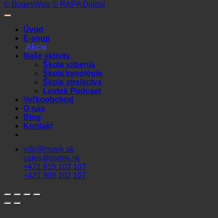
© BugesWeb
© RAPA Digital
Úvod
E-shop
Akcie
Naše aktivity
Škola vábenia
Škola kynológie
Škola strelectva
Lovtek Podcast
Veľkoobchod
O nás
Blog
Kontakt
info@lovtek.sk
sales@lovtek.sk
+421 915 102 107
+421 908 102 107