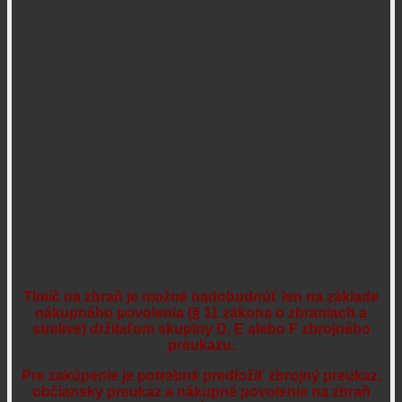
Tlmič na zbraň je možné nadobudnúť len na základe
nákupného povolenia (§ 11 zákona o zbraniach a
strelive) držiteľom skupiny D, E alebo F zbrojného
preukazu.
Pre zakúpenie je potrebné predložiť zbrojný preukaz,
občiansky preukaz a nákupné povolenie na zbraň