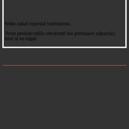
Recenzie
Nikto zatiaľ nepridal hodnotenie.
Tento produkt môžu ohodnotiť len prihlásení zákazníci,
ktorí si ho kúpili.
Súvisiace produkty