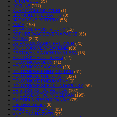
FOTOPASCE
(55)
FOXLINE
(117)
KURZY VÁBENIA ZVERI
(1)
LESNÍCKE PNEUMATIKY
(0)
MÄSIARSKE POTREBY
(56)
NOŽE
(158)
OBRANNÉ PROSTRIEDKY
(12)
ODPUDZOVAČE ZVERI A PASCE
(63)
OPTIKA
(320)
OSIVÁ A MIEŠANKY PRE ZVER
(20)
OUTDOOROVÉ VYBAVENIE
(68)
PESTOVANIE A OCHRANA LESA
(18)
PODLOŽKY POD TROFEJ
(47)
POĽOVNÍCKA OBUV
(71)
POĽOVNÍCKA SVAČINKA
(30)
POĽOVNÍCKE KNIHY, CD, DVD
(61)
POĽOVNÍCKE OBLEČENIE
(327)
POĽOVNÍCKE PNEUMATIKY
(0)
POĽOVNÍCKE ŠPERKY A DOPLNKY
(59)
PRÍSLUŠENSTVO PRE LOV
(102)
PRÍSLUŠENSTVO PRE ZBRAŇ
(195)
SVIETIDLÁ PRE POĽOVNÍKA
(78)
Termovízne drony
(6)
VÁBNIČKY NA ZVER
(85)
VNADIDLÁ NA ZVER
(23)