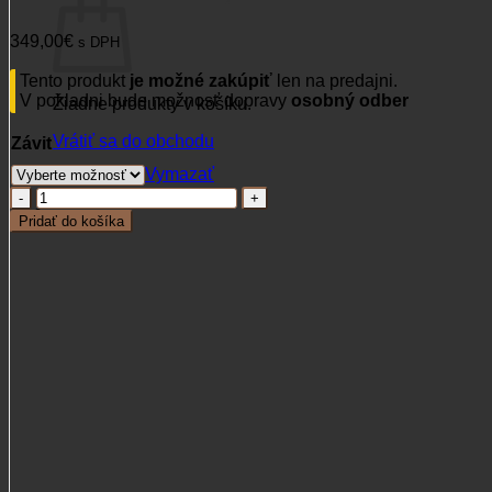
349,00
€
s DPH
Tento produkt
je možné zakúpiť
len na predajni.
V pokladni bude možnosť dopravy
osobný odber
Žiadne produkty v košíku.
Vrátiť sa do obchodu
Závit
Vymazať
množstvo
Tlmič
Pridať do košíka
LUSZCZEK
HUSH-
TAC
AR-
AK
G50
5,6
mm