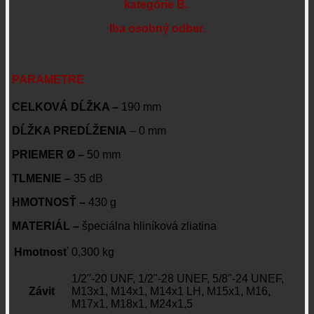
kategórie B.
Iba osobný odber.
PARAMETRE
CELKOVÁ DĹŽKA –
190 mm
DĹŽKA PREDĹŽENIA
– 0 mm
PRIEMER Ø –
50 mm
TLMENIE –
35 dB
HMOTNOSŤ –
430 g
MATERIÁL –
špeciálna hliníková zliatina
Hmotnosť
0,300 kg
1/2"-20 UNF, 1/2"-28 UNEF, 5/8"-24 UNEF,
Závit
M13x1, M14x1, M14x1 LH, M15x1, M16,
M17x1, M18x1, M24x1,5