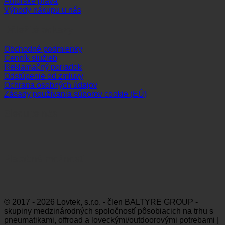
Autorské práva
Výhody nákupu u nás
Dôležité odkazy
Obchodné podmienky
Cenník služieb
Reklamačný poriadok
Odstúpenie od zmluvy
Ochrana osobných údajov
Zásady používania súborov cookie (EÚ)
Sledujte nás
Platobné možnosti
Visa
MasterCard
Maestro
Dinners
Discov
Club
© 2017 - 2026 Lovtek, s.r.o. - člen BALTYRE GROUP -
skupiny medzinárodných spoločností pôsobiacich na trhu s
pneumatikami, offroad a loveckými/outdoorovými potrebami |