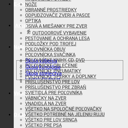
E-shop
NOŽE
OBRANNÉ PROSTRIEDKY
ODPUDZOVAČE ZVERI A PASCE
OPTIKA
Akcie
OSIVÁ A MIEŠANKY PRE ZVER
OUTDOOROVÉ VYBAVENIE
PESTOVANIE A OCHRANA LESA
PODLOŽKY POD TROFEJ
Naše aktivity
POĽOVNÍCKA OBUV
POĽOVNÍCKA SVAČINKA
POĽOVNÍCKE KNIHY, CD, DVD
Škola vábenia
POĽOVNÍCKE OBLEČENIE
Škola kynológie
POĽOVNÍCKE PNEUMATIKY
Škola strelectva
POĽOVNÍCKE ŠPERKY A DOPLNKY
Lovtek Podcast
PRÍSLUŠENSTVO PRE LOV
PRÍSLUŠENSTVO PRE ZBRAŇ
SVIETIDLÁ PRE POĽOVNÍKA
Veľkoobchod
VÁBNIČKY NA ZVER
VNADIDLÁ NA ZVER
VŠETKO NA SPOLOČNÉ POĽOVAČKY
VŠETKO POTREBNÉ NA JELENIU RUJU
O nás
VŠETKO PRE LOV SRNCA
VŠETKO PRE PSA