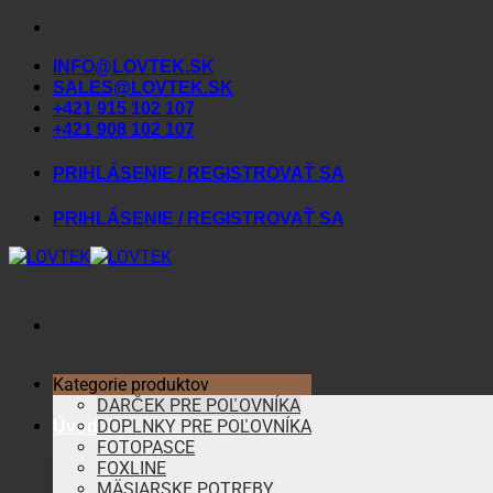
Skip
to
INFO@LOVTEK.SK
content
SALES@LOVTEK.SK
+421 915 102 107
+421 908 102 107
PRIHLÁSENIE / REGISTROVAŤ SA
PRIHLÁSENIE / REGISTROVAŤ SA
Kategorie produktov
DARČEK PRE POĽOVNÍKA
DOPLNKY PRE POĽOVNÍKA
Úvod
FOTOPASCE
FOXLINE
MÄSIARSKE POTREBY