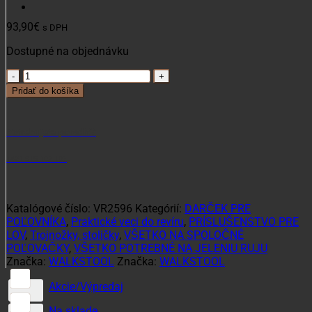
93,90
€
s DPH
Dostupné na objednávku
množstvo
Teleskopická
Pridať do košíka
trojnožka
Walkstool
Comfort
Potrebujete poradiť?
L
45cm
+421 915 102 107
Katalógové číslo:
VR2596
Kategórií:
DARČEK PRE
POĽOVNÍKA
,
Praktické veci do revíru
,
PRÍSLUŠENSTVO PRE
LOV
,
Trojnožky, stoličky
,
VŠETKO NA SPOLOČNÉ
POĽOVAČKY
,
VŠETKO POTREBNÉ NA JELENIU RUJU
Značka:
WALKSTOOL
Značka:
WALKSTOOL
Akcie/Výpredaj
Na sklade