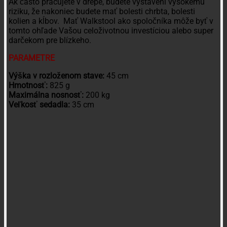
Ak často pracujete v drepe, budete vystavení vysokému
riziku, že nakoniec budete mať bolesti chrbta, bolesti
kolien a kĺbov. Mať Walkstool ako spoločníka môže byť v
tomto ohľade Vašou celoživotnou investíciou alebo super
darčekom pre blízkeho.
PARAMETRE
Výška v rozloženom stave:
45 cm
Hmotnosť:
825 g
Maximálna nosnosť:
200 kg
Veľkosť sedadla:
35 cm