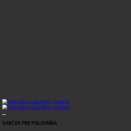
DARČEK PRE POĽOVNÍKA