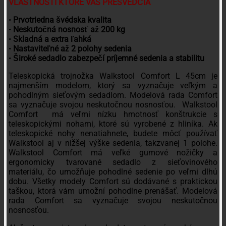
VLASTNOSTI KTORÉ VÁS PRESVEDČIA
•
Prvotriedna švédska kvalita
•
Neskutočná nosnosť až 200 kg
•
Skladná a extra ľahká
•
Nastaviteľné až 2 polohy sedenia
•
Široké sedadlo zabezpečí príjemné sedenia a stabilitu
Teleskopická trojnožka Walkstool Comfort L 45cm je
najmenším modelom, ktorý sa vyznačuje veľkým a
pohodlným sieťovým sedadlom. Modelová rada Comfort
sa vyznačuje svojou neskutočnou nosnosťou. Walkstool
Comfort má veľmi nízku hmotnosť konštrukcie s
teleskopickými nohami, ktoré sú vyrobené z hliníka. Ak
teleskopické nohy nenatiahnete, budete môcť používať
Walkstool aj v nižšej výške sedenia, takzvanej 1 polohe.
Walkstool Comfort má veľké gumové nožičky a
ergonomicky tvarované sedadlo z sieťovinového
materiálu, čo umožňuje pohodlné sedenie po veľmi dlhú
dobu. Všetky modely Comfort sú dodávané s praktickou
taškou, ktorá vám umožní pohodlne prenášať. Modelová
rada Comfort sa vyznačuje svojou neskutočnou
nosnosťou.