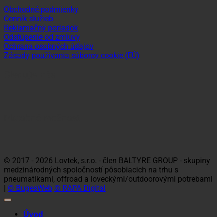
Obchodné podmienky
Cenník služieb
Reklamačný poriadok
Odstúpenie od zmluvy
Ochrana osobných údajov
Zásady používania súborov cookie (EÚ)
Sledujte nás
Platobné možnosti
Visa
MasterCard
Maestro
Dinners
Discov
Club
© 2017 - 2026 Lovtek, s.r.o. - člen BALTYRE GROUP - skupiny
medzinárodných spoločností pôsobiacich na trhu s
pneumatikami, offroad a loveckými/outdoorovými potrebami
|
© BugesWeb
© RAPA Digital
Úvod