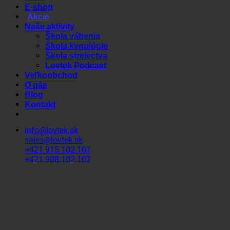
E-shop
Akcie
Naše aktivity
Škola vábenia
Škola kynológie
Škola strelectva
Lovtek Podcast
Veľkoobchod
O nás
Blog
Kontakt
info@lovtek.sk
sales@lovtek.sk
+421 915 102 107
+421 908 102 107