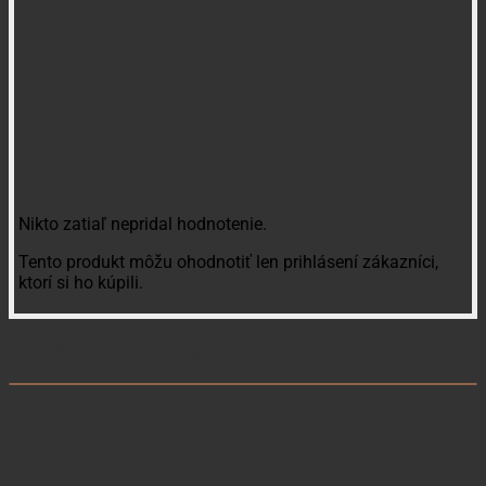
Recenzie
Nikto zatiaľ nepridal hodnotenie.
Tento produkt môžu ohodnotiť len prihlásení zákazníci,
ktorí si ho kúpili.
Súvisiace produkty