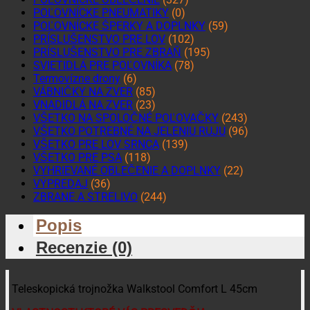
POĽOVNÍCKE PNEUMATIKY
(0)
POĽOVNÍCKE ŠPERKY A DOPLNKY
(59)
PRÍSLUŠENSTVO PRE LOV
(102)
PRÍSLUŠENSTVO PRE ZBRAŇ
(195)
SVIETIDLÁ PRE POĽOVNÍKA
(78)
Termovízne drony
(6)
VÁBNIČKY NA ZVER
(85)
VNADIDLÁ NA ZVER
(23)
VŠETKO NA SPOLOČNÉ POĽOVAČKY
(243)
VŠETKO POTREBNÉ NA JELENIU RUJU
(96)
VŠETKO PRE LOV SRNCA
(139)
VŠETKO PRE PSA
(118)
VYHRIEVANÉ OBLEČENIE A DOPLNKY
(22)
VÝPREDAJ
(36)
ZBRANE A STRELIVO
(244)
Popis
Recenzie (0)
Teleskopická trojnožka Walkstool Comfort L 45cm