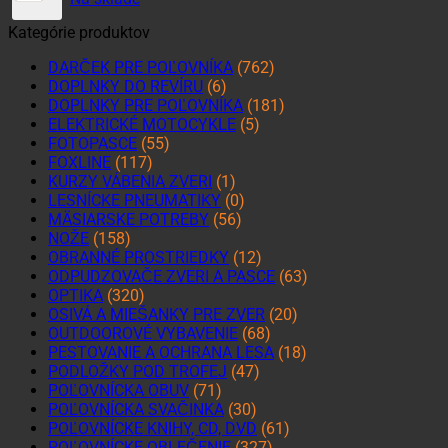
Kategórie produktov
DARČEK PRE POĽOVNÍKA
(762)
DOPLNKY DO REVÍRU
(6)
DOPLNKY PRE POĽOVNÍKA
(181)
ELEKTRICKÉ MOTOCYKLE
(5)
FOTOPASCE
(55)
FOXLINE
(117)
KURZY VÁBENIA ZVERI
(1)
LESNÍCKE PNEUMATIKY
(0)
MÄSIARSKE POTREBY
(56)
NOŽE
(158)
OBRANNÉ PROSTRIEDKY
(12)
ODPUDZOVAČE ZVERI A PASCE
(63)
OPTIKA
(320)
OSIVÁ A MIEŠANKY PRE ZVER
(20)
OUTDOOROVÉ VYBAVENIE
(68)
PESTOVANIE A OCHRANA LESA
(18)
PODLOŽKY POD TROFEJ
(47)
POĽOVNÍCKA OBUV
(71)
POĽOVNÍCKA SVAČINKA
(30)
POĽOVNÍCKE KNIHY, CD, DVD
(61)
POĽOVNÍCKE OBLEČENIE
(327)