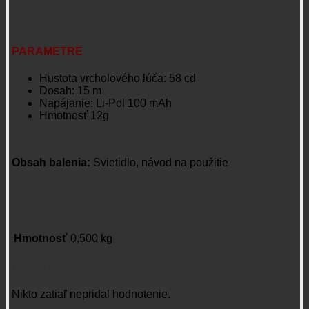
PARAMETRE
Hustota vrcholového lúča: 58 cd
Dosah: 15 m
Napájanie: Li-Pol 100 mAh
Hmotnosť 12g
Obsah balenia:
Svietidlo, návod na použitie
Hmotnosť
0,500 kg
Recenzie
Nikto zatiaľ nepridal hodnotenie.