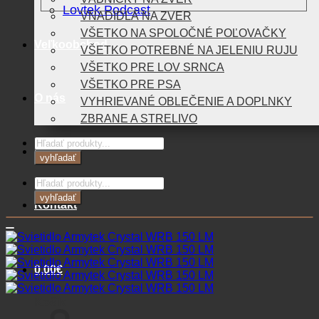
Lovtek Podcast
VNADIDLÁ NA ZVER
VŠETKO NA SPOLOČNÉ POĽOVAČKY
Veľkoobchod
VŠETKO POTREBNÉ NA JELENIU RUJU
VŠETKO PRE LOV SRNCA
VŠETKO PRE PSA
O nás
VYHRIEVANÉ OBLEČENIE A DOPLNKY
ZBRANE A STRELIVO
Products
Blog
search
vyhľadať
Products
search
vyhľadať
Kontakt
0,00
€
Košík