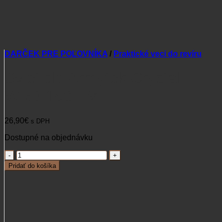
DARČEK PRE POĽOVNÍKA
/
Praktické veci do revíru
Svietidlo Armytek Crystal
WRB 150 LM
26,90
€
s DPH
Dostupné na objednávku
množstvo
Svietidlo
Pridať do košíka
Armytek
Crystal
WRB
150
LM