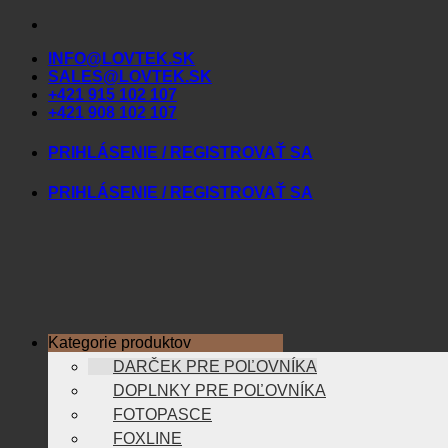
Skip
to
INFO@LOVTEK.SK
content
SALES@LOVTEK.SK
+421 915 102 107
+421 908 102 107
PRIHLÁSENIE / REGISTROVAŤ SA
PRIHLÁSENIE / REGISTROVAŤ SA
Kategorie produktov
DARČEK PRE POĽOVNÍKA
DOPLNKY PRE POĽOVNÍKA
FOTOPASCE
FOXLINE