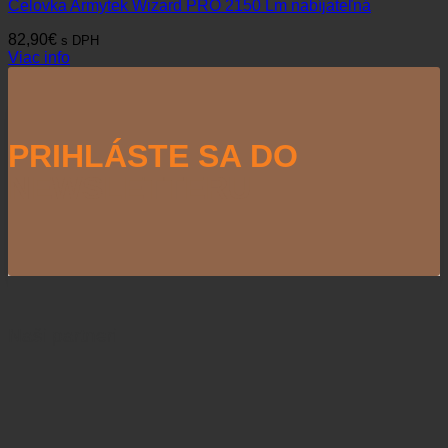
Čelovka Armytek Wizard PRO 2150 Lm nabíjateľná
82,90
€
s DPH
Viac info
PRIHLÁSTE SA DO
NEWSLETTERU
Naši partneri