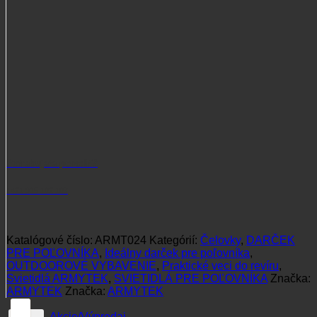
Potrebujete poradiť?
+421 915 102 107
Katalógové číslo:
ARMT024
Kategórií:
Čelovky
,
DARČEK
PRE POĽOVNÍKA
,
Ideálny darček pre poľovníka
,
OUTDOOROVÉ VYBAVENIE
,
Praktické veci do revíru
,
Svietidlá ARMYTEK
,
SVIETIDLÁ PRE POĽOVNÍKA
Značka:
ARMYTEK
Značka:
ARMYTEK
Akcie/Výpredaj