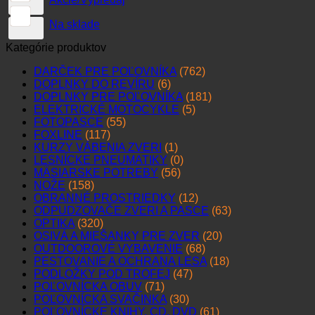
Na sklade
Kategórie produktov
DARČEK PRE POĽOVNÍKA
(762)
DOPLNKY DO REVÍRU
(6)
DOPLNKY PRE POĽOVNÍKA
(181)
ELEKTRICKÉ MOTOCYKLE
(5)
FOTOPASCE
(55)
FOXLINE
(117)
KURZY VÁBENIA ZVERI
(1)
LESNÍCKE PNEUMATIKY
(0)
MÄSIARSKE POTREBY
(56)
NOŽE
(158)
OBRANNÉ PROSTRIEDKY
(12)
ODPUDZOVAČE ZVERI A PASCE
(63)
OPTIKA
(320)
OSIVÁ A MIEŠANKY PRE ZVER
(20)
OUTDOOROVÉ VYBAVENIE
(68)
PESTOVANIE A OCHRANA LESA
(18)
PODLOŽKY POD TROFEJ
(47)
POĽOVNÍCKA OBUV
(71)
POĽOVNÍCKA SVAČINKA
(30)
POĽOVNÍCKE KNIHY, CD, DVD
(61)