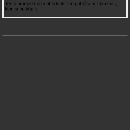
Tento produkt môžu ohodnotiť len prihlásení zákazníci,
ktorí si ho kúpili.
Súvisiace produkty