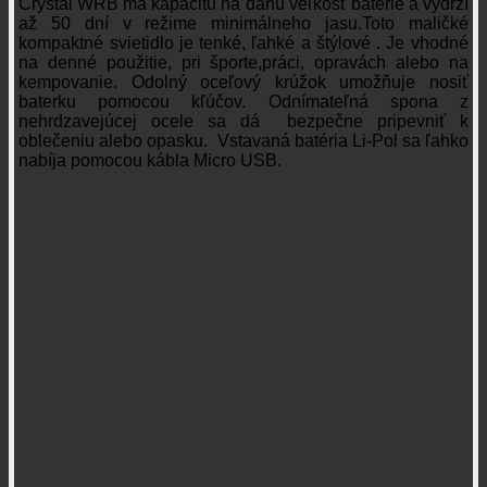
Crystal WRB má kapacitu na danú veľkosť batérie a vydrží
až 50 dní v režime minimálneho jasu.Toto maličké
kompaktné svietidlo je tenké, ľahké a štýlové . Je vhodné
na denné použitie, pri športe,práci, opravách alebo na
kempovanie. Odolný oceľový krúžok umožňuje nosiť
baterku pomocou kľúčov. Odnímateľná spona z
nehrdzavejúcej ocele sa dá bezpečne pripevniť k
oblečeniu alebo opasku. Vstavaná batéria Li-Pol sa ľahko
nabíja pomocou kábla Micro USB.