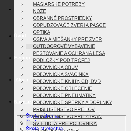
MÄSIARSKE POTREBY
NOŽE
OBRANNÉ PROSTRIEDKY
ODPUDZOVAČE ZVERI A PASCE
OPTIKA
Úvod
OSIVÁ A MIEŠANKY PRE ZVER
OUTDOOROVÉ VYBAVENIE
PESTOVANIE A OCHRANA LESA
E-shop
PODLOŽKY POD TROFEJ
POĽOVNÍCKA OBUV
POĽOVNÍCKA SVAČINKA
Akcie
POĽOVNÍCKE KNIHY, CD, DVD
POĽOVNÍCKE OBLEČENIE
POĽOVNÍCKE PNEUMATIKY
Naše aktivity
POĽOVNÍCKE ŠPERKY A DOPLNKY
PRÍSLUŠENSTVO PRE LOV
Škola vábenia
PRÍSLUŠENSTVO PRE ZBRAŇ
Škola kynológie
SVIETIDLÁ PRE POĽOVNÍKA
Škola strelectva
VÁBNIČKY NA ZVER