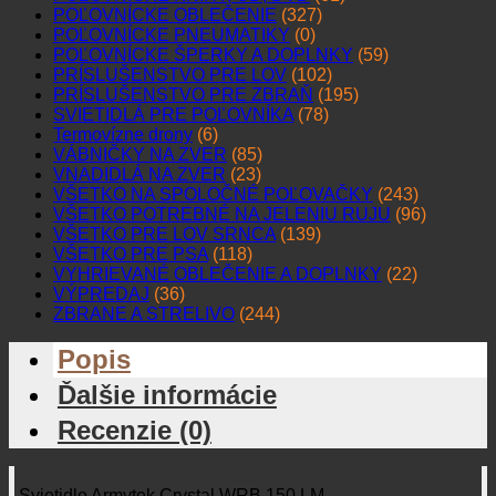
POĽOVNÍCKE OBLEČENIE
(327)
POĽOVNÍCKE PNEUMATIKY
(0)
POĽOVNÍCKE ŠPERKY A DOPLNKY
(59)
PRÍSLUŠENSTVO PRE LOV
(102)
PRÍSLUŠENSTVO PRE ZBRAŇ
(195)
SVIETIDLÁ PRE POĽOVNÍKA
(78)
Termovízne drony
(6)
VÁBNIČKY NA ZVER
(85)
VNADIDLÁ NA ZVER
(23)
VŠETKO NA SPOLOČNÉ POĽOVAČKY
(243)
VŠETKO POTREBNÉ NA JELENIU RUJU
(96)
VŠETKO PRE LOV SRNCA
(139)
VŠETKO PRE PSA
(118)
VYHRIEVANÉ OBLEČENIE A DOPLNKY
(22)
VÝPREDAJ
(36)
ZBRANE A STRELIVO
(244)
Popis
Ďalšie informácie
Recenzie (0)
Svietidlo Armytek Crystal WRB 150 LM