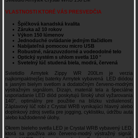
VLASTNOSTI KTORÉ VÁS PRESVEDČIA
Špičková kanadská kvalita
Záruka až 10 rokov
Výkon 150 lúmenov
Jednoduché ovládanie jedným tlačidlom
Nabíjateľná pomocou micro USB
Robustné, nárazuvzdorné a vodeodolné telo
Optický systém s uhlom svetla 110 °
Svetelný lúč studená biela, modrá, červená
Svietidlo Armytek Zippy WR 200Lm je verzia
najkompaktnejšej baterky Armytek vybavená LED diódou
s jasným bielym svetlom a dodatočným červeno-modrým
výstražným signálom. Dizajn, materiál tela a špeciálne
usporiadanie LED diód poskytujú široký uhol vyžarovania
140°, optimálny pre použitie na blízku vzdialenosť.
Záplavový lúč robí z Crystal WRB vynikajúci hlavný alebo
doplnkový zdroj svetla pre jogging, cyklistiku, údržbu auta
alebo každodenné úlohy.
Okrem bieleho svetla LED je Crystal WRB vybavený LED,
ktorá sa používa ako červeno-modrý výstražný signál.