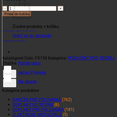
množstvo
Stojan
Pridať do košíka
na
trofej
Žiadne produkty v košíku.
muflóna
Potrebujete poradiť?
Vrátiť sa do obchodu
+421 915 102 107
Katalógové číslo:
FX158
Kategória:
PODLOŽKY POD TROFEJ
Značka:
Hunter-deco
Akcie/Výpredaj
Na sklade
Kategórie produktov
DARČEK PRE POĽOVNÍKA
(762)
DOPLNKY DO REVÍRU
(6)
DOPLNKY PRE POĽOVNÍKA
(181)
ELEKTRICKÉ MOTOCYKLE
(5)