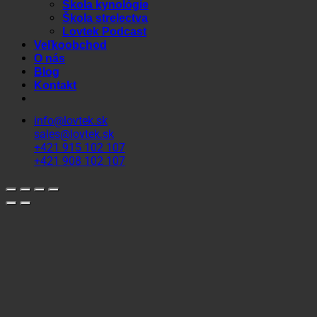
Škola kynológie
Škola strelectva
Lovtek Podcast
Veľkoobchod
O nás
Blog
Kontakt
info@lovtek.sk
sales@lovtek.sk
+421 915 102 107
+421 908 102 107