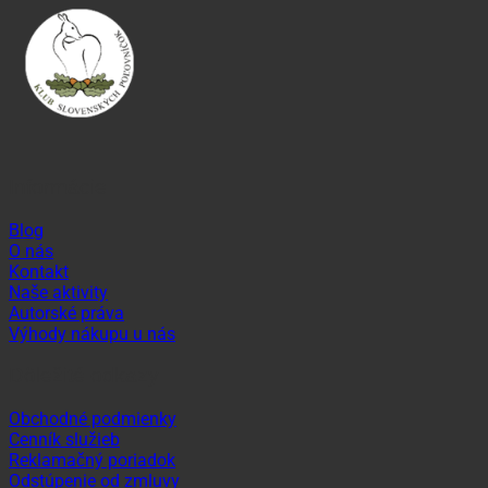
Informácie
Blog
O nás
Kontakt
Naše aktivity
Autorské práva
Výhody nákupu u nás
Dôležité odkazy
Obchodné podmienky
Cenník služieb
Reklamačný poriadok
Odstúpenie od zmluvy