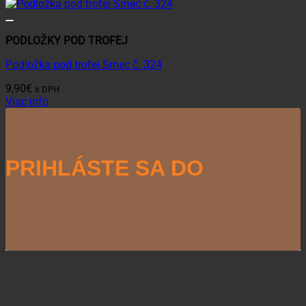
PODLOŽKY POD TROFEJ
Podložka pod trofej Srnec č. 324
9,90
€
s DPH
Viac info
PRIHLÁSTE SA DO
NEWSLETTERU
Naši partneri