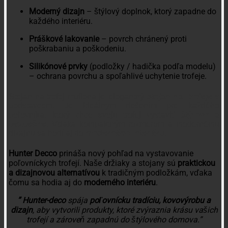
Moderný dizajn
– štýlový doplnok, ktorý zapadne do
každého interiéru.
Práškové lakovanie
– povrch chránený proti
poškrabaniu a poškodeniu.
Silikónové prvky
(podložky / hadička podľa modelu)
– ochrana povrchu a spoľahlivé uchytenie trofeje.
Stojan na trofej muflóna je elegantný
stojan na trofeje
s
podstavcom. Je ideálnym riešením pre každého
poľovníka, ktorý chce svoju trofej vystaviť
štýlovo a
bezpečne
. Vďaka kompaktným rozmerom a modernému
dizajnu sa hodí aj do
moderného interiéru
.
Hunter Decco
prináša nový pohľad na vystavovanie
poľovníckych trofejí. Naše držiaky a stojany sú
praktickou
a dizajnovou alternatívou
k tradičným podložkám, vďaka
čomu sa hodia aj do
moderného interiéru
.
” Hunter-deco
spája
poľovnícku tradíciu, kovovýrobu a
dizajn
, aby vytvorili produkty, ktoré zvýraznia krásu vašich
trofejí a zároveň zapadnú do štýlového domova.”