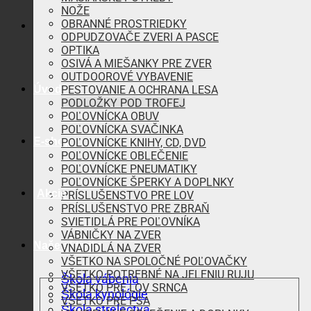
NOŽE
OBRANNÉ PROSTRIEDKY
ODPUDZOVAČE ZVERI A PASCE
OPTIKA
OSIVÁ A MIEŠANKY PRE ZVER
OUTDOOROVÉ VYBAVENIE
Úvod
PESTOVANIE A OCHRANA LESA
PODLOŽKY POD TROFEJ
POĽOVNÍCKA OBUV
POĽOVNÍCKA SVAČINKA
E-shop
POĽOVNÍCKE KNIHY, CD, DVD
POĽOVNÍCKE OBLEČENIE
POĽOVNÍCKE PNEUMATIKY
POĽOVNÍCKE ŠPERKY A DOPLNKY
Akcie
PRÍSLUŠENSTVO PRE LOV
PRÍSLUŠENSTVO PRE ZBRAŇ
SVIETIDLÁ PRE POĽOVNÍKA
VÁBNIČKY NA ZVER
Naše aktivity
VNADIDLÁ NA ZVER
VŠETKO NA SPOLOČNÉ POĽOVAČKY
VŠETKO POTREBNÉ NA JELENIU RUJU
Škola vábenia
VŠETKO PRE LOV SRNCA
Škola kynológie
VŠETKO PRE PSA
Škola strelectva