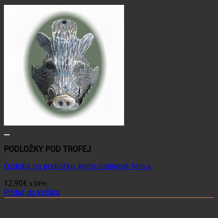
PODLOŽKY POD TROFEJ
Ozdoba na podložku, krytie liatinové- hlava
12,90
€
s DPH
Pridať do košíka