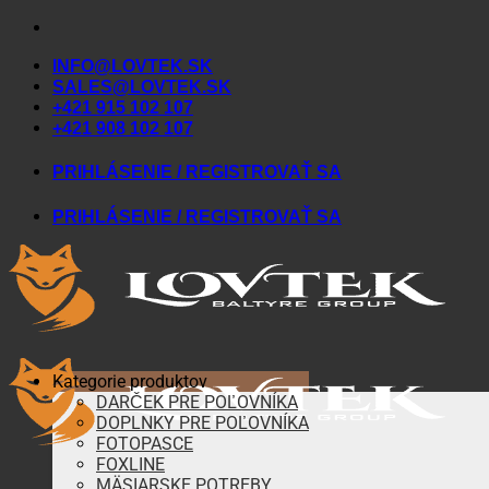
Skip
to
INFO@LOVTEK.SK
content
SALES@LOVTEK.SK
+421 915 102 107
+421 908 102 107
PRIHLÁSENIE / REGISTROVAŤ SA
PRIHLÁSENIE / REGISTROVAŤ SA
Kategorie produktov
DARČEK PRE POĽOVNÍKA
DOPLNKY PRE POĽOVNÍKA
FOTOPASCE
FOXLINE
MÄSIARSKE POTREBY