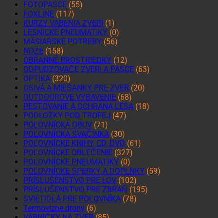
FOTOPASCE
(55)
FOXLINE
(117)
KURZY VÁBENIA ZVERI
(1)
LESNÍCKE PNEUMATIKY
(0)
MÄSIARSKE POTREBY
(56)
NOŽE
(158)
OBRANNÉ PROSTRIEDKY
(12)
ODPUDZOVAČE ZVERI A PASCE
(63)
OPTIKA
(320)
OSIVÁ A MIEŠANKY PRE ZVER
(20)
OUTDOOROVÉ VYBAVENIE
(68)
PESTOVANIE A OCHRANA LESA
(18)
PODLOŽKY POD TROFEJ
(47)
POĽOVNÍCKA OBUV
(71)
POĽOVNÍCKA SVAČINKA
(30)
POĽOVNÍCKE KNIHY, CD, DVD
(61)
POĽOVNÍCKE OBLEČENIE
(327)
POĽOVNÍCKE PNEUMATIKY
(0)
POĽOVNÍCKE ŠPERKY A DOPLNKY
(59)
PRÍSLUŠENSTVO PRE LOV
(102)
PRÍSLUŠENSTVO PRE ZBRAŇ
(195)
SVIETIDLÁ PRE POĽOVNÍKA
(78)
Termovízne drony
(6)
VÁBNIČKY NA ZVER
(85)