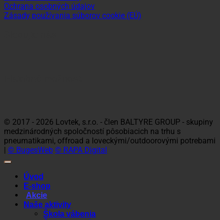
Ochrana osobných údajov
Zásady používania súborov cookie (EÚ)
Sledujte nás
Platobné možnosti
Visa
MasterCard
Maestro
Dinners
Discov
Club
© 2017 - 2026 Lovtek, s.r.o. - člen BALTYRE GROUP - skupiny
medzinárodných spoločností pôsobiacich na trhu s
pneumatikami, offroad a loveckými/outdoorovými potrebami
|
© BugesWeb
© RAPA Digital
Úvod
E-shop
Akcie
Naše aktivity
Škola vábenia