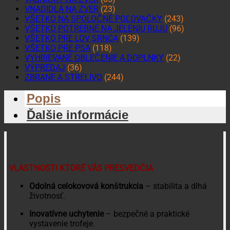
VNADIDLÁ NA ZVER
(23)
VŠETKO NA SPOLOČNÉ POĽOVAČKY
(243)
VŠETKO POTREBNÉ NA JELENIU RUJU
(96)
VŠETKO PRE LOV SRNCA
(139)
VŠETKO PRE PSA
(118)
VYHRIEVANÉ OBLEČENIE A DOPLNKY
(22)
VÝPREDAJ
(36)
ZBRANE A STRELIVO
(244)
Popis
Ďalšie informácie
Stojan na trofej muflóna
VLASTNOSTI KTORÉ VÁS PRESVEDČIA
Odolná celokovová konštrukcia
– stabilita a dlhá
životnosť.
Inovatívne uchytenie
– bezpečné a praktické
vystavenie trofeje.