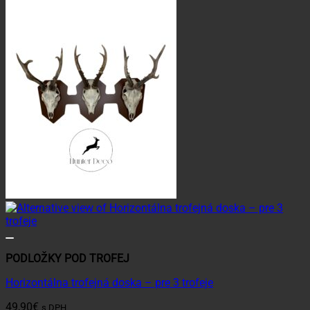
PODLOŽKY POD TROFEJ
Horizontálna trofejná doska – pre 3 trofeje
49,90
€
s DPH