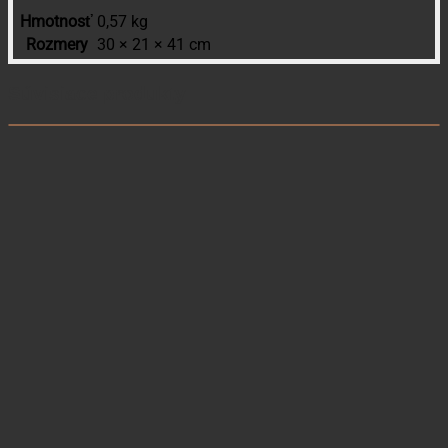
Hmotnosť
0,57 kg
Rozmery
30 × 21 × 41 cm
Súvisiace produkty