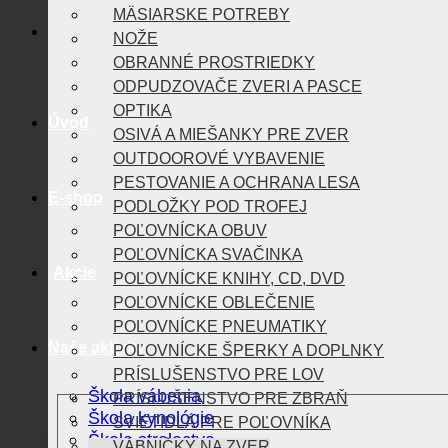
MÄSIARSKE POTREBY
NOŽE
OBRANNÉ PROSTRIEDKY
ODPUDZOVAČE ZVERI A PASCE
OPTIKA
Úvod
OSIVÁ A MIEŠANKY PRE ZVER
OUTDOOROVÉ VYBAVENIE
PESTOVANIE A OCHRANA LESA
E-shop
PODLOŽKY POD TROFEJ
POĽOVNÍCKA OBUV
POĽOVNÍCKA SVAČINKA
Akcie
POĽOVNÍCKE KNIHY, CD, DVD
POĽOVNÍCKE OBLEČENIE
POĽOVNÍCKE PNEUMATIKY
Naše aktivity
POĽOVNÍCKE ŠPERKY A DOPLNKY
PRÍSLUŠENSTVO PRE LOV
Škola vábenia
PRÍSLUŠENSTVO PRE ZBRAŇ
Škola kynológie
SVIETIDLÁ PRE POĽOVNÍKA
Škola strelectva
VÁBNIČKY NA ZVER