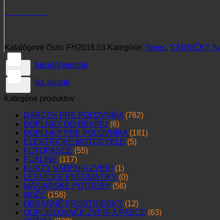
+421 915 102 107
Katalógové číslo:
FH2018.03
Kategórie:
Srnec
,
VÁBNIČKY N
Akcie/Výpredaj
Na sklade
Kategórie produktov
DARČEK PRE POĽOVNÍKA
(762)
DOPLNKY DO REVÍRU
(6)
DOPLNKY PRE POĽOVNÍKA
(181)
ELEKTRICKÉ MOTOCYKLE
(5)
FOTOPASCE
(55)
FOXLINE
(117)
KURZY VÁBENIA ZVERI
(1)
LESNÍCKE PNEUMATIKY
(0)
MÄSIARSKE POTREBY
(56)
NOŽE
(158)
OBRANNÉ PROSTRIEDKY
(12)
ODPUDZOVAČE ZVERI A PASCE
(63)