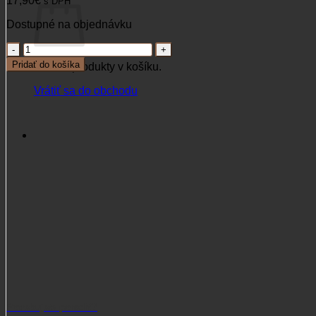
17,90
€
s DPH
Dostupné na objednávku
množstvo
Srnčia
Pridať do košíka
Žiadne produkty v košíku.
vábnička
Faulhaber
Vrátiť sa do obchodu
tiesňové
volanie
srnčaťa
Potrebujete poradiť?