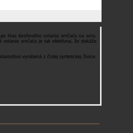
e hlas tiesňového volania srnčaťa na srnu.
é volanie srnčaťa je tak efektívna, že dokáže
stlivo vyrobená z čistej syntetickej živice.