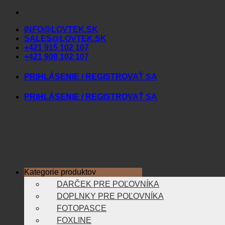
Skip
to
INFO@LOVTEK.SK
content
SALES@LOVTEK.SK
+421 915 102 107
+421 908 102 107
PRIHLÁSENIE / REGISTROVAŤ SA
PRIHLÁSENIE / REGISTROVAŤ SA
Kategorie produktov
DARČEK PRE POĽOVNÍKA
DOPLNKY PRE POĽOVNÍKA
FOTOPASCE
FOXLINE