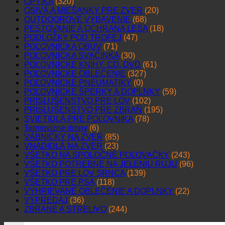
OPTIKA
(320)
OSIVÁ A MIEŠANKY PRE ZVER
(20)
OUTDOOROVÉ VYBAVENIE
(68)
PESTOVANIE A OCHRANA LESA
(18)
PODLOŽKY POD TROFEJ
(47)
POĽOVNÍCKA OBUV
(71)
POĽOVNÍCKA SVAČINKA
(30)
POĽOVNÍCKE KNIHY, CD, DVD
(61)
POĽOVNÍCKE OBLEČENIE
(327)
POĽOVNÍCKE PNEUMATIKY
(0)
POĽOVNÍCKE ŠPERKY A DOPLNKY
(59)
PRÍSLUŠENSTVO PRE LOV
(102)
PRÍSLUŠENSTVO PRE ZBRAŇ
(195)
SVIETIDLÁ PRE POĽOVNÍKA
(78)
Termovízne drony
(6)
VÁBNIČKY NA ZVER
(85)
VNADIDLÁ NA ZVER
(23)
VŠETKO NA SPOLOČNÉ POĽOVAČKY
(243)
VŠETKO POTREBNÉ NA JELENIU RUJU
(96)
VŠETKO PRE LOV SRNCA
(139)
VŠETKO PRE PSA
(118)
VYHRIEVANÉ OBLEČENIE A DOPLNKY
(22)
VÝPREDAJ
(36)
ZBRANE A STRELIVO
(244)