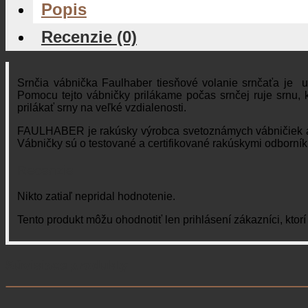
Popis
Recenzie (0)
Srnčia vábnička Faulhaber tiesňové volanie srnčaťa je 
Pomocu tejto vábničky prilákame počas srnčej ruje srnu, k
prilákať srny na veľké vzdialenosti.
FAULHABER je rakúsky výrobca svetoznámych vábničiek a je
Vábničky sú o testované a certifikované rakúskymi odborní
Recenzie
Nikto zatiaľ nepridal hodnotenie.
Tento produkt môžu ohodnotiť len prihlásení zákazníci, ktorí s
Súvisiace produkty