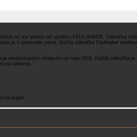
určená na lov srncov od výrobcu FAULHABER. Vábnička imituj
torá je v sprievode srnca. Srnčia vábnička Faulhaber tiesňov
 renomovaným výrobcom od roku 1916. Každá vábnička je staro
kmi na vábenie.
i ho kúpili.