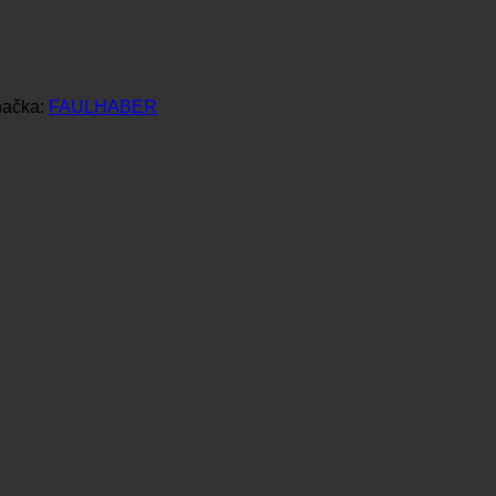
načka:
FAULHABER