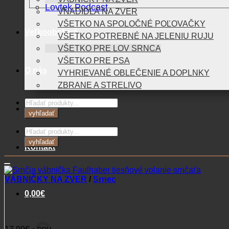
Lovtek Podcast
VNADIDLÁ NA ZVER
VŠETKO NA SPOLOČNÉ POĽOVAČKY
Veľkoobchod
VŠETKO POTREBNÉ NA JELENIU RUJU
VŠETKO PRE LOV SRNCA
VŠETKO PRE PSA
O nás
VYHRIEVANÉ OBLEČENIE A DOPLNKY
ZBRANE A STRELIVO
Products
Blog
search
vyhľadať
Products
search
vyhľadať
Kontakt
VÁBNIČKY NA ZVER
/
Srnec
0,00
€
Srnčia vábnička Faulhaber tie
Košík