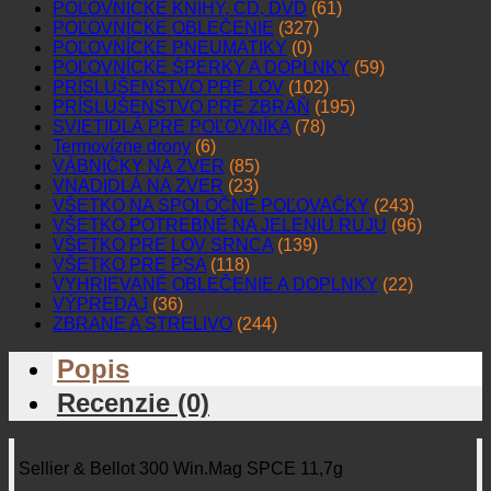
POĽOVNÍCKE KNIHY, CD, DVD
(61)
POĽOVNÍCKE OBLEČENIE
(327)
POĽOVNÍCKE PNEUMATIKY
(0)
POĽOVNÍCKE ŠPERKY A DOPLNKY
(59)
PRÍSLUŠENSTVO PRE LOV
(102)
PRÍSLUŠENSTVO PRE ZBRAŇ
(195)
SVIETIDLÁ PRE POĽOVNÍKA
(78)
Termovízne drony
(6)
VÁBNIČKY NA ZVER
(85)
VNADIDLÁ NA ZVER
(23)
VŠETKO NA SPOLOČNÉ POĽOVAČKY
(243)
VŠETKO POTREBNÉ NA JELENIU RUJU
(96)
VŠETKO PRE LOV SRNCA
(139)
VŠETKO PRE PSA
(118)
VYHRIEVANÉ OBLEČENIE A DOPLNKY
(22)
VÝPREDAJ
(36)
ZBRANE A STRELIVO
(244)
Popis
Recenzie (0)
Sellier & Bellot 300 Win.Mag SPCE 11,7g