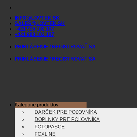
Skip
to
INFO@LOVTEK.SK
content
SALES@LOVTEK.SK
+421 915 102 107
+421 908 102 107
PRIHLÁSENIE / REGISTROVAŤ SA
PRIHLÁSENIE / REGISTROVAŤ SA
Kategorie produktov
DARČEK PRE POĽOVNÍKA
DOPLNKY PRE POĽOVNÍKA
FOTOPASCE
FOXLINE