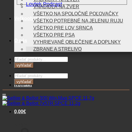
Lovtek Podcast
VNADIDLÁ NA ZVER
VŠETKO NA SPOLOČNÉ POĽOVAČKY
Veľkoobchod
VŠETKO POTREBNÉ NA JELENIU RUJU
VŠETKO PRE LOV SRNCA
VŠETKO PRE PSA
O nás
VYHRIEVANÉ OBLEČENIE A DOPLNKY
ZBRANE A STRELIVO
Products
Blog
search
vyhľadať
Products
search
vyhľadať
Kontakt
0,00
€
Košík