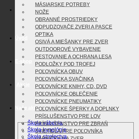
MÄSIARSKE POTREBY
NOŽE
OBRANNÉ PROSTRIEDKY
ODPUDZOVAČE ZVERI A PASCE
OPTIKA
Úvod
OSIVÁ A MIEŠANKY PRE ZVER
OUTDOOROVÉ VYBAVENIE
PESTOVANIE A OCHRANA LESA
E-shop
PODLOŽKY POD TROFEJ
POĽOVNÍCKA OBUV
POĽOVNÍCKA SVAČINKA
Akcie
POĽOVNÍCKE KNIHY, CD, DVD
POĽOVNÍCKE OBLEČENIE
POĽOVNÍCKE PNEUMATIKY
Naše aktivity
POĽOVNÍCKE ŠPERKY A DOPLNKY
PRÍSLUŠENSTVO PRE LOV
Škola vábenia
PRÍSLUŠENSTVO PRE ZBRAŇ
Škola kynológie
SVIETIDLÁ PRE POĽOVNÍKA
Škola strelectva
VÁBNIČKY NA ZVER