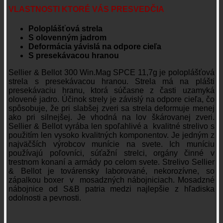
VLASTNOSTI KTORÉ VÁS PRESVEDČIA
Poloplášťová strela
S olovenným jadrom
Deformácia yávislá na odpore cieľa
S presekávacou hranou
Sellier & Bellot 300 Win.Mag SPCE 11,7g je poloplášťová
strela s presekávacou hranou. Strela má na plášti
presekávaciu hranu, ktorá súčasne z časti uzamyká
olovené jadro. Účinok strely je závislý na odpore cieľa, čo
spôsobuje, že pri slabšej zveri sa strela deformuje menej
ako pri silnejšej. Je vhodná na lov škárovanej zveri.
Sellier & Bellot vyrába len spoľahlivé a kvalitné strelivo s
použitím len vysoko kvalitných komponentov. Je jedným z
najväčších výrobcov munície na svete. Ich muníciu
používajú poľovníci, súťažní strelci, orgány činné v
trestnom konaní a armády po celom svete. Strelivo Sellier
& Bellot je továrensky laborované, nekorozívne, so
zápalkou boxer v mosadzných nábojniciach. Mosadzné
nábojnice od S&B patria medzi najlepšie z hľadiska
odolnosti a pevnosti.