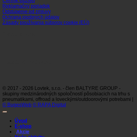
Cenník služieb
Reklamačný poriadok
Odstúpenie od zmluvy
Ochrana osobných údajov
Zásady používania súborov cookie (EÚ)
Sledujte nás
Platobné možnosti
Visa
MasterCard
Maestro
Dinners
Discov
Club
© 2017 - 2026 Lovtek, s.r.o. - člen BALTYRE GROUP -
skupiny medzinárodných spoločností pôsobiacich na trhu s
pneumatikami, offroad a loveckými/outdoorovými potrebami |
© BugesWeb
© RAPA Digital
Úvod
E-shop
Akcie