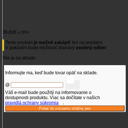
Sellier & Bellot 300 Win.Mag
SPCE 11,7g
36,60
€
s DPH
Tento produkt
je možné zakúpiť
len na predajni.
V pokladni bude možnosť dopravy
osobný odber
Nie je na sklade
Informujte ma, keď bude tovar opäť na sklade.
@
Váš e-mail bude použitý na informovanie o
dostupnosti produktu. Viac sa dočítate v našich
pravidlá ochrany súkromia
.