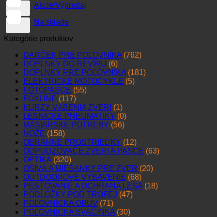
Akcie/Výpredaj
Na sklade
Kategórie produktov
DARČEK PRE POĽOVNÍKA
(762)
DOPLNKY DO REVÍRU
(6)
DOPLNKY PRE POĽOVNÍKA
(181)
ELEKTRICKÉ MOTOCYKLE
(5)
FOTOPASCE
(55)
FOXLINE
(117)
KURZY VÁBENIA ZVERI
(1)
LESNÍCKE PNEUMATIKY
(0)
MÄSIARSKE POTREBY
(56)
NOŽE
(158)
OBRANNÉ PROSTRIEDKY
(12)
ODPUDZOVAČE ZVERI A PASCE
(63)
OPTIKA
(320)
OSIVÁ A MIEŠANKY PRE ZVER
(20)
OUTDOOROVÉ VYBAVENIE
(68)
PESTOVANIE A OCHRANA LESA
(18)
PODLOŽKY POD TROFEJ
(47)
POĽOVNÍCKA OBUV
(71)
POĽOVNÍCKA SVAČINKA
(30)