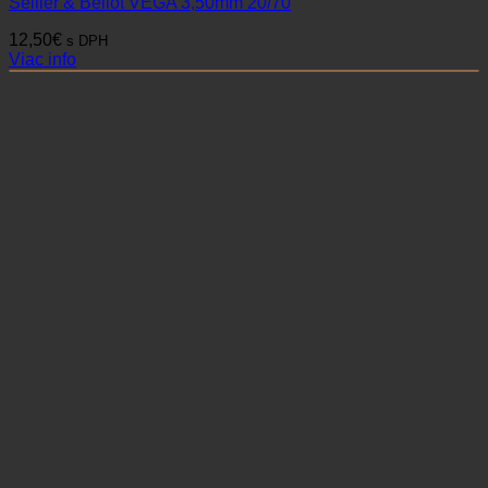
Sellier & Bellot VEGA 3,50mm 20/70
12,50
€
s DPH
Viac info