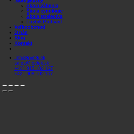
Naše aktivity
Škola vábenia
Škola kynológie
Škola strelectva
Lovtek Podcast
Veľkoobchod
O nás
Blog
Kontakt
info@lovtek.sk
sales@lovtek.sk
+421 915 102 107
+421 908 102 107