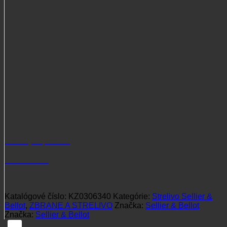
Potrebujete poradiť?
+421 915 102 107
Katalógové číslo:
KZ0306340
Kategórie:
Strelivo Sellier &
Bellot
,
ZBRANE A STRELIVO
Značka:
Sellier & Bellot
Značka:
Sellier & Bellot