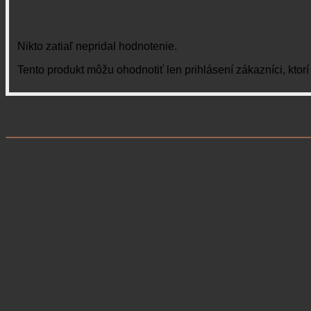
Recenzie
Nikto zatiaľ nepridal hodnotenie.
Tento produkt môžu ohodnotiť len prihlásení zákazníci, ktorí s
Súvisiace produkty