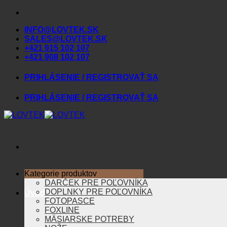
Skip
to
INFO@LOVTEK.SK
content
SALES@LOVTEK.SK
+421 915 102 107
+421 908 102 107
PRIHLÁSENIE / REGISTROVAŤ SA
PRIHLÁSENIE / REGISTROVAŤ SA
Kategorie produktov
DARČEK PRE POĽOVNÍKA
DOPLNKY PRE POĽOVNÍKA
Úvod
FOTOPASCE
FOXLINE
MÄSIARSKE POTREBY