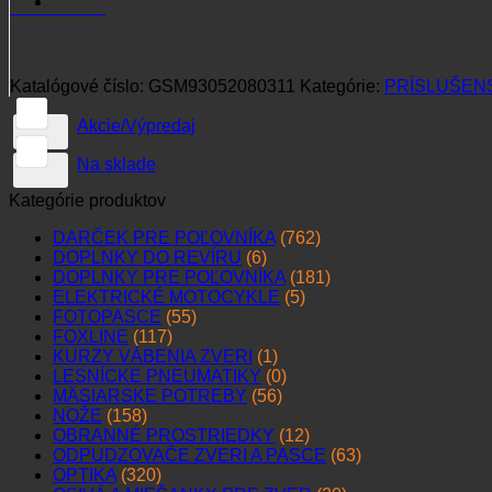
+421 915 102 107
Katalógové číslo:
GSM93052080311
Kategórie:
PRÍSLUŠEN
Akcie/Výpredaj
Na sklade
Kategórie produktov
DARČEK PRE POĽOVNÍKA
(762)
DOPLNKY DO REVÍRU
(6)
DOPLNKY PRE POĽOVNÍKA
(181)
ELEKTRICKÉ MOTOCYKLE
(5)
FOTOPASCE
(55)
FOXLINE
(117)
KURZY VÁBENIA ZVERI
(1)
LESNÍCKE PNEUMATIKY
(0)
MÄSIARSKE POTREBY
(56)
NOŽE
(158)
OBRANNÉ PROSTRIEDKY
(12)
ODPUDZOVAČE ZVERI A PASCE
(63)
OPTIKA
(320)