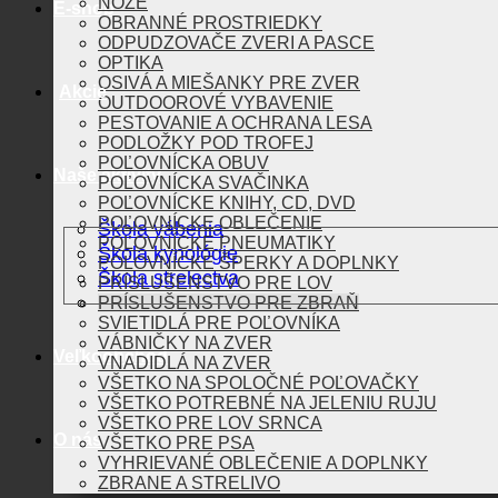
NOŽE
E-shop
OBRANNÉ PROSTRIEDKY
ODPUDZOVAČE ZVERI A PASCE
OPTIKA
OSIVÁ A MIEŠANKY PRE ZVER
Akcie
OUTDOOROVÉ VYBAVENIE
PESTOVANIE A OCHRANA LESA
PODLOŽKY POD TROFEJ
POĽOVNÍCKA OBUV
Naše aktivity
POĽOVNÍCKA SVAČINKA
POĽOVNÍCKE KNIHY, CD, DVD
POĽOVNÍCKE OBLEČENIE
Škola vábenia
POĽOVNÍCKE PNEUMATIKY
Škola kynológie
POĽOVNÍCKE ŠPERKY A DOPLNKY
Škola strelectva
PRÍSLUŠENSTVO PRE LOV
Lovtek Podcast
PRÍSLUŠENSTVO PRE ZBRAŇ
SVIETIDLÁ PRE POĽOVNÍKA
VÁBNIČKY NA ZVER
Veľkoobchod
VNADIDLÁ NA ZVER
VŠETKO NA SPOLOČNÉ POĽOVAČKY
VŠETKO POTREBNÉ NA JELENIU RUJU
VŠETKO PRE LOV SRNCA
O nás
VŠETKO PRE PSA
VYHRIEVANÉ OBLEČENIE A DOPLNKY
ZBRANE A STRELIVO