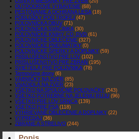
OSIVÁ A MIEŠANKY PRE ZVER
(20)
OUTDOOROVÉ VYBAVENIE
(68)
PESTOVANIE A OCHRANA LESA
(18)
PODLOŽKY POD TROFEJ
(47)
POĽOVNÍCKA OBUV
(71)
POĽOVNÍCKA SVAČINKA
(30)
POĽOVNÍCKE KNIHY, CD, DVD
(61)
POĽOVNÍCKE OBLEČENIE
(327)
POĽOVNÍCKE PNEUMATIKY
(0)
POĽOVNÍCKE ŠPERKY A DOPLNKY
(59)
PRÍSLUŠENSTVO PRE LOV
(102)
PRÍSLUŠENSTVO PRE ZBRAŇ
(195)
SVIETIDLÁ PRE POĽOVNÍKA
(78)
Termovízne drony
(6)
VÁBNIČKY NA ZVER
(85)
VNADIDLÁ NA ZVER
(23)
VŠETKO NA SPOLOČNÉ POĽOVAČKY
(243)
VŠETKO POTREBNÉ NA JELENIU RUJU
(96)
VŠETKO PRE LOV SRNCA
(139)
VŠETKO PRE PSA
(118)
VYHRIEVANÉ OBLEČENIE A DOPLNKY
(22)
VÝPREDAJ
(36)
ZBRANE A STRELIVO
(244)
Popis