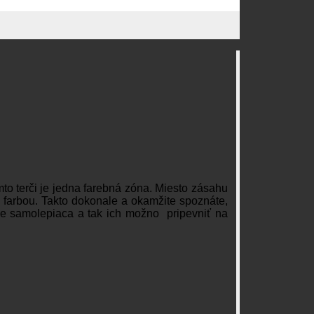
to terči je jedna farebná zóna. Miesto zásahu
u farbou. Takto dokonale a okamžite spoznáte,
 je samolepiaca a tak ich možno pripevniť na