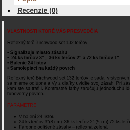
Recenzie (0)
VLASTNOSTI KTORÉ VÁS PRESVEDČIA
Reflexný terč Birchwood set 132 terčov
• Signalizuje miesto zásahu
• 24 ks terčov 3″ , 36 ks terčov 2″ a 72 ks terčov 1″
• Balenie 24 listov
• Samolepiaci na každý povrch
Reflexný terč Birchwood set 132 terčov je sada vrstvených
sa mierne odlúpne a Vy z diaľky uvidíte svoj zásah. Pri z
kam ste sa trafili. Kontrastné farby zaručujú jednoduchú
ľubovoľný povrch.
PARAMETRE
V balení 24 listou
24 ks terčov 3″(8 cm) 36 ks terčov 2″ (5 cm) 72 ks terč
Farebne odlíšené zásahy – reflexná zelená