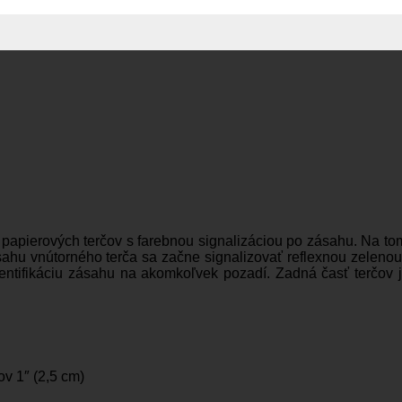
 papierových terčov s farebnou signalizáciou po zásahu. Na tom
ásahu vnútorného terča sa začne signalizovať reflexnou zeleno
 identifikáciu zásahu na akomkoľvek pozadí. Zadná časť terčov
ov 1″ (2,5 cm)