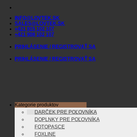
Skip
to
INFO@LOVTEK.SK
content
SALES@LOVTEK.SK
+421 915 102 107
+421 908 102 107
PRIHLÁSENIE / REGISTROVAŤ SA
PRIHLÁSENIE / REGISTROVAŤ SA
Kategorie produktov
DARČEK PRE POĽOVNÍKA
DOPLNKY PRE POĽOVNÍKA
FOTOPASCE
FOXLINE