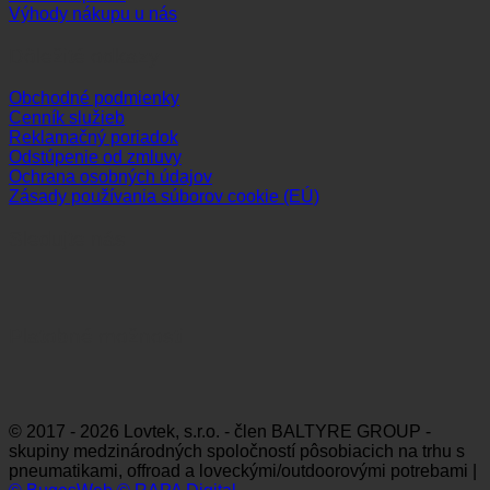
Výhody nákupu u nás
Dôležité odkazy
Obchodné podmienky
Cenník služieb
Reklamačný poriadok
Odstúpenie od zmluvy
Ochrana osobných údajov
Zásady používania súborov cookie (EÚ)
Sledujte nás
Platobné možnosti
Visa
MasterCard
Maestro
Dinners
Discov
Club
© 2017 - 2026 Lovtek, s.r.o. - člen BALTYRE GROUP -
skupiny medzinárodných spoločností pôsobiacich na trhu s
pneumatikami, offroad a loveckými/outdoorovými potrebami |