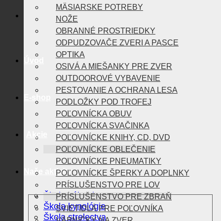
MÄSIARSKE POTREBY
NOŽE
OBRANNÉ PROSTRIEDKY
ODPUDZOVAČE ZVERI A PASCE
OPTIKA
Úvod
OSIVÁ A MIEŠANKY PRE ZVER
OUTDOOROVÉ VYBAVENIE
PESTOVANIE A OCHRANA LESA
E-shop
PODLOŽKY POD TROFEJ
POĽOVNÍCKA OBUV
POĽOVNÍCKA SVAČINKA
Akcie
POĽOVNÍCKE KNIHY, CD, DVD
POĽOVNÍCKE OBLEČENIE
POĽOVNÍCKE PNEUMATIKY
Naše aktivity
POĽOVNÍCKE ŠPERKY A DOPLNKY
PRÍSLUŠENSTVO PRE LOV
Škola vábenia
PRÍSLUŠENSTVO PRE ZBRAŇ
Škola kynológie
SVIETIDLÁ PRE POĽOVNÍKA
Škola strelectva
VÁBNIČKY NA ZVER