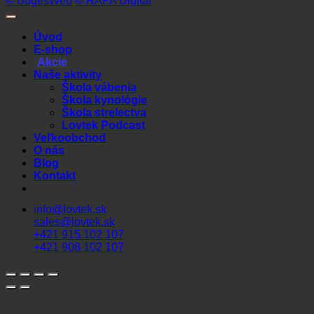
© BugesWeb
© RAPA Digital
Úvod
E-shop
Akcie
Naše aktivity
Škola vábenia
Škola kynológie
Škola strelectva
Lovtek Podcast
Veľkoobchod
O nás
Blog
Kontakt
info@lovtek.sk
sales@lovtek.sk
+421 915 102 107
+421 908 102 107