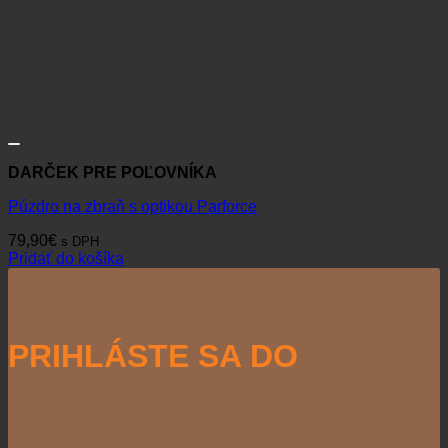
DARČEK PRE POĽOVNÍKA
Púzdro na zbraň s optikou Parforce
79,90
€
s DPH
Pridať do košíka
PRIHLÁSTE SA DO
NEWSLETTERU