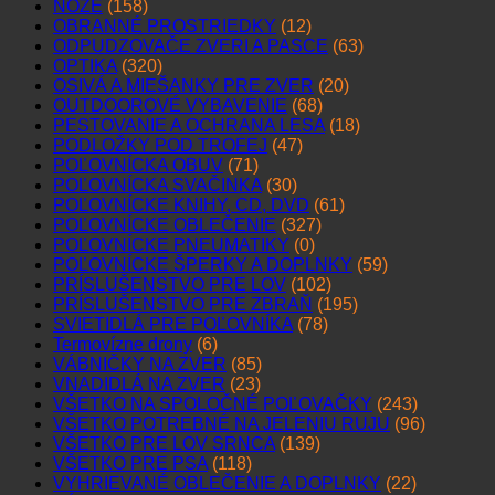
NOŽE
(158)
OBRANNÉ PROSTRIEDKY
(12)
ODPUDZOVAČE ZVERI A PASCE
(63)
OPTIKA
(320)
OSIVÁ A MIEŠANKY PRE ZVER
(20)
OUTDOOROVÉ VYBAVENIE
(68)
PESTOVANIE A OCHRANA LESA
(18)
PODLOŽKY POD TROFEJ
(47)
POĽOVNÍCKA OBUV
(71)
POĽOVNÍCKA SVAČINKA
(30)
POĽOVNÍCKE KNIHY, CD, DVD
(61)
POĽOVNÍCKE OBLEČENIE
(327)
POĽOVNÍCKE PNEUMATIKY
(0)
POĽOVNÍCKE ŠPERKY A DOPLNKY
(59)
PRÍSLUŠENSTVO PRE LOV
(102)
PRÍSLUŠENSTVO PRE ZBRAŇ
(195)
SVIETIDLÁ PRE POĽOVNÍKA
(78)
Termovízne drony
(6)
VÁBNIČKY NA ZVER
(85)
VNADIDLÁ NA ZVER
(23)
VŠETKO NA SPOLOČNÉ POĽOVAČKY
(243)
VŠETKO POTREBNÉ NA JELENIU RUJU
(96)
VŠETKO PRE LOV SRNCA
(139)
VŠETKO PRE PSA
(118)
VYHRIEVANÉ OBLEČENIE A DOPLNKY
(22)