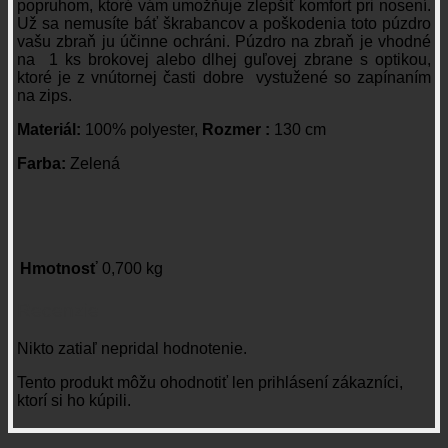
popruhom, ktoré vám umožňuje zlepšiť komfort pri nosení.
Už sa nemusíte báť škrabancov a poškodenia toto púzdro
vašu zbraň ju účinne ochráni. Púzdro na zbraň je vhodné
na 1 ks brokovej alebo dlhej guľovej zbrane s optikou,
ktoré je z vnútornej časti dobre vystužené so zapínaním
na zips.
Materiál:
100% polyester,
Rozmer :
130 cm
Farba:
Zelená
Hmotnosť
0,700 kg
Recenzie
Nikto zatiaľ nepridal hodnotenie.
Tento produkt môžu ohodnotiť len prihlásení zákazníci,
ktorí si ho kúpili.