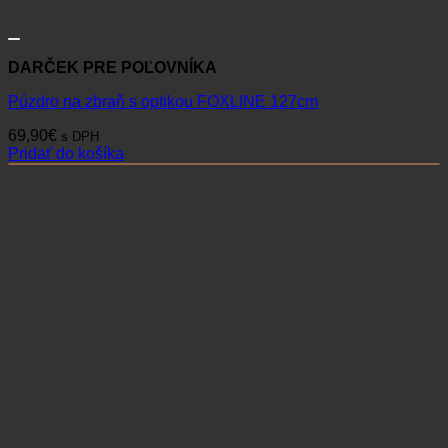
DARČEK PRE POĽOVNÍKA
Púzdro na zbraň s optikou FOXLINE 127cm
69,90
€
s DPH
Pridať do košíka