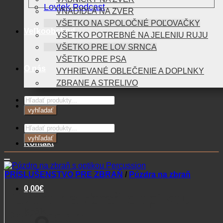
Lovtek Podcast
VNADIDLÁ NA ZVER
VŠETKO NA SPOLOČNÉ POĽOVAČKY
Veľkoobchod
VŠETKO POTREBNÉ NA JELENIU RUJU
VŠETKO PRE LOV SRNCA
VŠETKO PRE PSA
O nás
VYHRIEVANÉ OBLEČENIE A DOPLNKY
ZBRANE A STRELIVO
Products
Blog
search
vyhľadať
Products
search
vyhľadať
Kontakt
PRÍSLUŠENSTVO PRE ZBRAŇ
/
Púzdra na zbraň
0,00
€
Púzdro na zbraň s optikou
Košík
Percussion