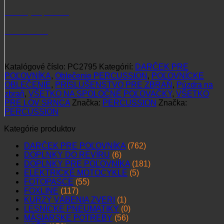
Potrebujete poradiť?
+421 915 102 107
Katalógové číslo:
PC2795
Kategórií:
DARČEK PRE
POĽOVNÍKA
,
Oblečenie PERCUSSION
,
POĽOVNÍCKE
OBLEČENIE
,
PRÍSLUŠENSTVO PRE ZBRAŇ
,
Púzdra na
zbraň
,
VŠETKO NA SPOLOČNÉ POĽOVAČKY
,
VŠETKO
PRE LOV SRNCA
Značka:
PERCUSSION
Značka:
PERCUSSION
Kategórie produktov
DARČEK PRE POĽOVNÍKA
(762)
DOPLNKY DO REVÍRU
(6)
DOPLNKY PRE POĽOVNÍKA
(181)
ELEKTRICKÉ MOTOCYKLE
(5)
FOTOPASCE
(55)
FOXLINE
(117)
KURZY VÁBENIA ZVERI
(1)
LESNÍCKE PNEUMATIKY
(0)
MÄSIARSKE POTREBY
(56)