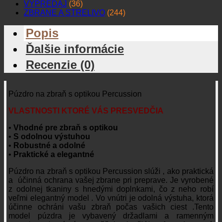
VÝPREDAJ
(36)
ZBRANE A STRELIVO
(244)
Popis
Ďalšie informácie
Recenzie (0)
Púzdro na zbraň s optikou Percussion
VLASTNOSTI KTORÉ VÁS PRESVEDČIA
•
Vhodné pre zbraň s optikou
•
S odolnou výstuhou
•
Robustné a odolné
•
Praktické a elegantné
Púzdro na zbraň s optikou Percussion slúži , ako praktická
a účinná ochrana vašej zbrane pri preprave. Je vyrobené
z odolnej tkaniny s hnedými doplnkami, čo z neho robí
veľmi elegantný model . Vo vnútri je odolná výstuha, ktorá
účinne ochráni vašu zbraň počas vašich ciest .Tento
model púzdra je vybavený držadlami a ramenným