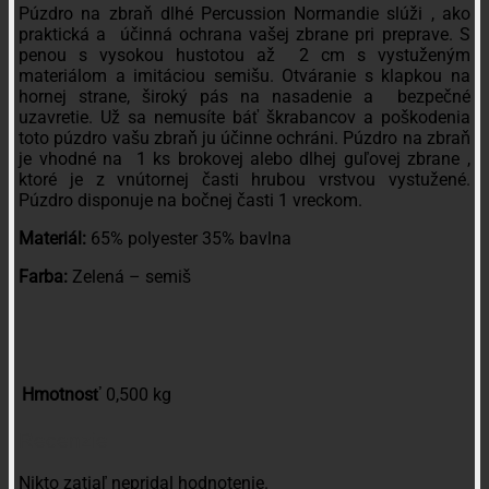
Púzdro na zbraň dlhé Percussion Normandie slúži , ako
praktická a účinná ochrana vašej zbrane pri preprave. S
penou s vysokou hustotou až 2 cm s vystuženým
materiálom a imitáciou semišu. Otváranie s klapkou na
hornej strane, široký pás na nasadenie a bezpečné
uzavretie. Už sa nemusíte báť škrabancov a poškodenia
toto púzdro vašu zbraň ju účinne ochráni. Púzdro na zbraň
je vhodné na 1 ks brokovej alebo dlhej guľovej zbrane ,
ktoré je z vnútornej časti hrubou vrstvou vystužené.
Púzdro disponuje na bočnej časti 1 vreckom.
Materiál:
65% polyester 35% bavlna
Farba:
Zelená – semiš
Hmotnosť
0,500 kg
Recenzie
Nikto zatiaľ nepridal hodnotenie.