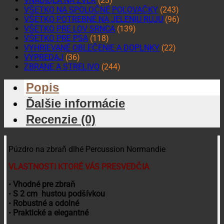
VNADIDLÁ NA ZVER
(23)
VŠETKO NA SPOLOČNÉ POĽOVAČKY
(243)
VŠETKO POTREBNÉ NA JELENIU RUJU
(96)
VŠETKO PRE LOV SRNCA
(139)
VŠETKO PRE PSA
(118)
VYHRIEVANÉ OBLEČENIE A DOPLNKY
(22)
VÝPREDAJ
(36)
ZBRANE A STRELIVO
(244)
Popis
Ďalšie informácie
Recenzie (0)
Púzdro na zbraň dlhé Percussion Normandie
VLASTNOSTI KTORÉ VÁS PRESVEDČIA
•
Vhodné pre zbraň
•
S 2 cm hustou podšívkou
•
Robustné a odolné
•
Praktické a elegantné