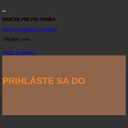
DARČEK PRE POĽOVNÍKA
Plynový posedový ohrievač
199,90
€
s DPH
Pridať do košíka
PRIHLÁSTE SA DO
NEWSLETTERU