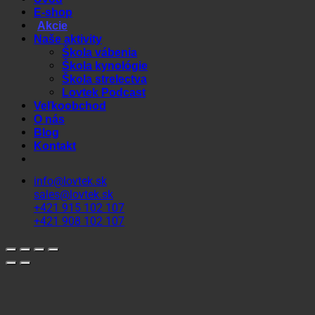
E-shop
Akcie
Naše aktivity
Škola vábenia
Škola kynológie
Škola strelectva
Lovtek Podcast
Veľkoobchod
O nás
Blog
Kontakt
info@lovtek.sk
sales@lovtek.sk
+421 915 102 107
+421 908 102 107