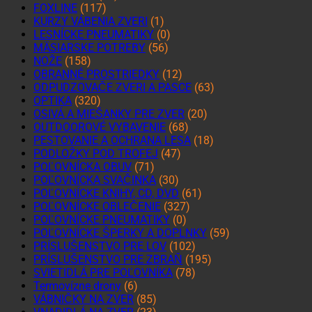
FOXLINE
(117)
KURZY VÁBENIA ZVERI
(1)
LESNÍCKE PNEUMATIKY
(0)
MÄSIARSKE POTREBY
(56)
NOŽE
(158)
OBRANNÉ PROSTRIEDKY
(12)
ODPUDZOVAČE ZVERI A PASCE
(63)
OPTIKA
(320)
OSIVÁ A MIEŠANKY PRE ZVER
(20)
OUTDOOROVÉ VYBAVENIE
(68)
PESTOVANIE A OCHRANA LESA
(18)
PODLOŽKY POD TROFEJ
(47)
POĽOVNÍCKA OBUV
(71)
POĽOVNÍCKA SVAČINKA
(30)
POĽOVNÍCKE KNIHY, CD, DVD
(61)
POĽOVNÍCKE OBLEČENIE
(327)
POĽOVNÍCKE PNEUMATIKY
(0)
POĽOVNÍCKE ŠPERKY A DOPLNKY
(59)
PRÍSLUŠENSTVO PRE LOV
(102)
PRÍSLUŠENSTVO PRE ZBRAŇ
(195)
SVIETIDLÁ PRE POĽOVNÍKA
(78)
Termovízne drony
(6)
VÁBNIČKY NA ZVER
(85)