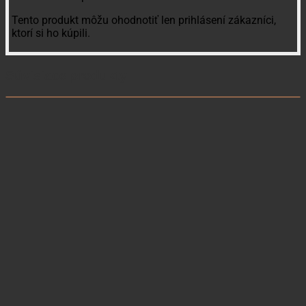
Tento produkt môžu ohodnotiť len prihlásení zákazníci,
ktorí si ho kúpili.
Súvisiace produkty