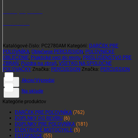
Potrebujete poradiť?
+421 915 102 107
Katalógové číslo:
PC2780AM
Kategórií:
DARČEK PRE
POĽOVNÍKA
,
Oblečenie PERCUSSION
,
POĽOVNÍCKE
OBLEČENIE
,
Praktické veci do revíru
,
PRÍSLUŠENSTVO PRE
ZBRAŇ
,
Púzdra na zbraň
,
VŠETKO NA SPOLOČNÉ
POĽOVAČKY
Značka:
PERCUSSION
Značka:
PERCUSSION
Akcie/Výpredaj
Na sklade
Kategórie produktov
DARČEK PRE POĽOVNÍKA
(762)
DOPLNKY DO REVÍRU
(6)
DOPLNKY PRE POĽOVNÍKA
(181)
ELEKTRICKÉ MOTOCYKLE
(5)
FOTOPASCE
(55)