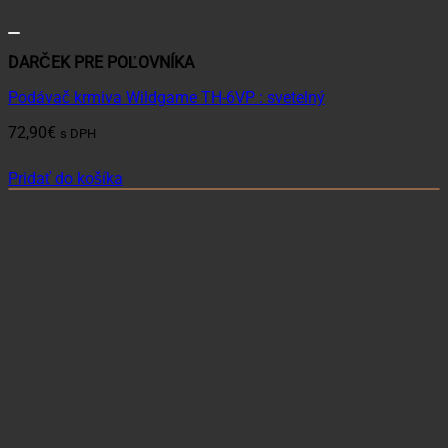
DARČEK PRE POĽOVNÍKA
Podávač krmiva Wildgame TH-6VP : svetelný
72,90
€
s DPH
Pridať do košíka