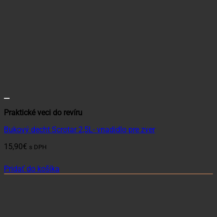
Praktické veci do revíru
Bukový decht Scrotar 2,5L- vnadidlo pre zver
15,90
€
s DPH
Pridať do košíka