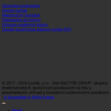
Obchodné podmienky
Cenník služieb
Reklamačný poriadok
Odstúpenie od zmluvy
Ochrana osobných údajov
Zásady používania súborov cookie (EÚ)
Sledujte nás
Platobné možnosti
Visa
MasterCard
Maestro
Dinners
Discov
Club
© 2017 - 2026 Lovtek, s.r.o. - člen BALTYRE GROUP - skupiny
medzinárodných spoločností pôsobiacich na trhu s
pneumatikami, offroad a loveckými/outdoorovými potrebami
|
© BugesWeb
© RAPA Digital
Úvod