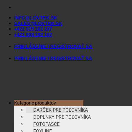
Skip
to
INFO@LOVTEK.SK
content
SALES@LOVTEK.SK
+421 915 102 107
+421 908 102 107
PRIHLÁSENIE / REGISTROVAŤ SA
PRIHLÁSENIE / REGISTROVAŤ SA
Kategorie produktov
DARČEK PRE POĽOVNÍKA
DOPLNKY PRE POĽOVNÍKA
FOTOPASCE
FOXLINE