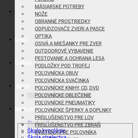
MÄSIARSKE POTREBY
NOŽE
OBRANNÉ PROSTRIEDKY
ODPUDZOVAČE ZVERI A PASCE
OPTIKA
Úvod
OSIVÁ A MIEŠANKY PRE ZVER
OUTDOOROVÉ VYBAVENIE
PESTOVANIE A OCHRANA LESA
E-shop
PODLOŽKY POD TROFEJ
POĽOVNÍCKA OBUV
POĽOVNÍCKA SVAČINKA
Akcie
POĽOVNÍCKE KNIHY, CD, DVD
POĽOVNÍCKE OBLEČENIE
POĽOVNÍCKE PNEUMATIKY
Naše aktivity
POĽOVNÍCKE ŠPERKY A DOPLNKY
PRÍSLUŠENSTVO PRE LOV
Škola vábenia
PRÍSLUŠENSTVO PRE ZBRAŇ
Škola kynológie
SVIETIDLÁ PRE POĽOVNÍKA
Škola strelectva