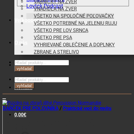
VÁBNIČKY NA ZVER
Lovtek Podcast
VNADIDLÁ NA ZVER
VŠETKO NA SPOLOČNÉ POĽOVAČKY
Veľkoobchod
VŠETKO POTREBNÉ NA JELENIU RUJU
VŠETKO PRE LOV SRNCA
VŠETKO PRE PSA
O nás
VYHRIEVANÉ OBLEČENIE A DOPLNKY
ZBRANE A STRELIVO
Products
Blog
search
vyhľadať
Products
search
vyhľadať
Kontakt
DARČEK PRE POĽOVNÍKA
/
Praktické veci do revíru
0,00
€
Púzdro na zbraň dlhé
Košík