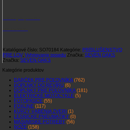
Potrebujete poradiť?
+421 915 102 107
Katalógové číslo:
SO70184
Kategórie:
PRÍSLUŠENSTVO
PRE LOV
,
Vyhrievanie posedu
Značka:
SEVEN OAKS
Značka:
SEVEN OAKS
Kategórie produktov
DARČEK PRE POĽOVNÍKA
(762)
DOPLNKY DO REVÍRU
(6)
DOPLNKY PRE POĽOVNÍKA
(181)
ELEKTRICKÉ MOTOCYKLE
(5)
FOTOPASCE
(55)
FOXLINE
(117)
KURZY VÁBENIA ZVERI
(1)
LESNÍCKE PNEUMATIKY
(0)
MÄSIARSKE POTREBY
(56)
NOŽE
(158)