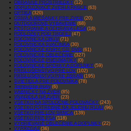
OBRANNÉ PROSTRIEDKY
(12)
ODPUDZOVAČE ZVERI A PASCE
(63)
OPTIKA
(320)
OSIVÁ A MIEŠANKY PRE ZVER
(20)
OUTDOOROVÉ VYBAVENIE
(68)
PESTOVANIE A OCHRANA LESA
(18)
PODLOŽKY POD TROFEJ
(47)
POĽOVNÍCKA OBUV
(71)
POĽOVNÍCKA SVAČINKA
(30)
POĽOVNÍCKE KNIHY, CD, DVD
(61)
POĽOVNÍCKE OBLEČENIE
(327)
POĽOVNÍCKE PNEUMATIKY
(0)
POĽOVNÍCKE ŠPERKY A DOPLNKY
(59)
PRÍSLUŠENSTVO PRE LOV
(102)
PRÍSLUŠENSTVO PRE ZBRAŇ
(195)
SVIETIDLÁ PRE POĽOVNÍKA
(78)
Termovízne drony
(6)
VÁBNIČKY NA ZVER
(85)
VNADIDLÁ NA ZVER
(23)
VŠETKO NA SPOLOČNÉ POĽOVAČKY
(243)
VŠETKO POTREBNÉ NA JELENIU RUJU
(96)
VŠETKO PRE LOV SRNCA
(139)
VŠETKO PRE PSA
(118)
VYHRIEVANÉ OBLEČENIE A DOPLNKY
(22)
VÝPREDAJ
(36)