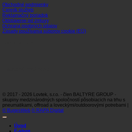
Obchodné podmienky
Cenník služieb
Reklamačný poriadok
Odstúpenie od zmluvy
Ochrana osobných údajov
Zásady používania súborov cookie (EÚ)
Sledujte nás
Platobné možnosti
Visa
MasterCard
Maestro
Dinners
Discov
Club
© 2017 - 2026 Lovtek, s.r.o. - člen BALTYRE GROUP -
skupiny medzinárodných spoločností pôsobiacich na trhu s
pneumatikami, offroad a loveckými/outdoorovými potrebami |
© BugesWeb
© RAPA Digital
Úvod
E-shop