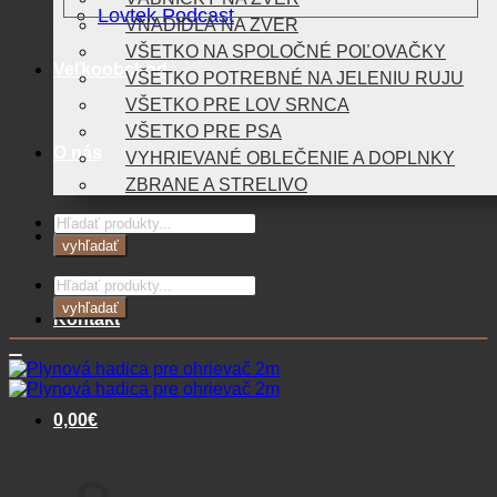
Lovtek Podcast
VNADIDLÁ NA ZVER
VŠETKO NA SPOLOČNÉ POĽOVAČKY
Veľkoobchod
VŠETKO POTREBNÉ NA JELENIU RUJU
VŠETKO PRE LOV SRNCA
VŠETKO PRE PSA
O nás
VYHRIEVANÉ OBLEČENIE A DOPLNKY
ZBRANE A STRELIVO
Products
Blog
search
vyhľadať
Products
search
vyhľadať
Kontakt
0,00
€
Košík