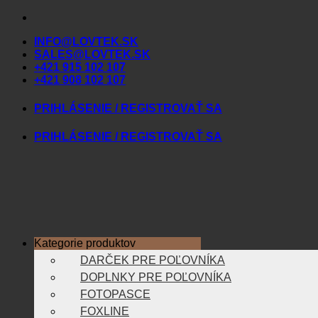
Skip
to
INFO@LOVTEK.SK
content
SALES@LOVTEK.SK
+421 915 102 107
+421 908 102 107
PRIHLÁSENIE / REGISTROVAŤ SA
PRIHLÁSENIE / REGISTROVAŤ SA
Kategorie produktov
DARČEK PRE POĽOVNÍKA
DOPLNKY PRE POĽOVNÍKA
FOTOPASCE
FOXLINE