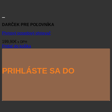
DARČEK PRE POĽOVNÍKA
Plynový posedový ohrievač
199,90
€
s DPH
Pridať do košíka
PRIHLÁSTE SA DO
NEWSLETTERU