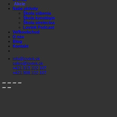
Akcie
Naše aktivity
Škola vábenia
Škola kynológie
Škola strelectva
Lovtek Podcast
Veľkoobchod
O nás
Blog
Kontakt
info@lovtek.sk
sales@lovtek.sk
+421 915 102 107
+421 908 102 107