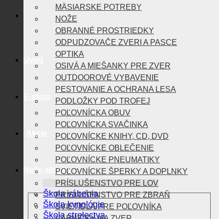
MÄSIARSKE POTREBY
NOŽE
OBRANNÉ PROSTRIEDKY
ODPUDZOVAČE ZVERI A PASCE
OPTIKA
Úvod
OSIVÁ A MIEŠANKY PRE ZVER
OUTDOOROVÉ VYBAVENIE
PESTOVANIE A OCHRANA LESA
E-shop
PODLOŽKY POD TROFEJ
POĽOVNÍCKA OBUV
POĽOVNÍCKA SVAČINKA
Akcie
POĽOVNÍCKE KNIHY, CD, DVD
POĽOVNÍCKE OBLEČENIE
POĽOVNÍCKE PNEUMATIKY
Naše aktivity
POĽOVNÍCKE ŠPERKY A DOPLNKY
PRÍSLUŠENSTVO PRE LOV
Škola vábenia
PRÍSLUŠENSTVO PRE ZBRAŇ
Škola kynológie
SVIETIDLÁ PRE POĽOVNÍKA
Škola strelectva
VÁBNIČKY NA ZVER