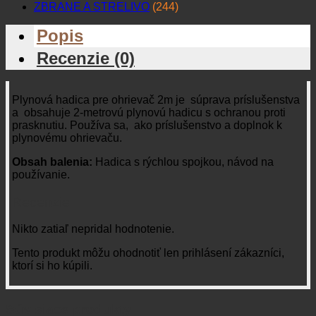
ZBRANE A STRELIVO
(244)
Popis
Recenzie (0)
Plynová hadica pre ohrievač 2m je súprava príslušenstva
a obsahuje 2-metrovú plynovú hadicu s ochranou proti
prasknutiu. Používa sa, ako príslušenstvo a doplnok k
plynovému ohrievaču.
Obsah balenia:
Hadica s rýchlou spojkou, návod na
používanie.
Recenzie
Nikto zatiaľ nepridal hodnotenie.
Tento produkt môžu ohodnotiť len prihlásení zákazníci,
ktorí si ho kúpili.
Súvisiace produkty