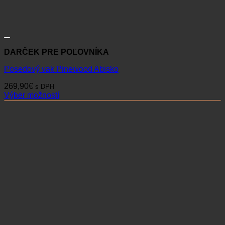
DARČEK PRE POĽOVNÍKA
Posedový vak Pinewood Abisko
269,90
€
s DPH
Výber možností
Tento
produkt
má
viacero
variantov.
Možnosti
si
môžete
vybrať
na
stránke
produktu.