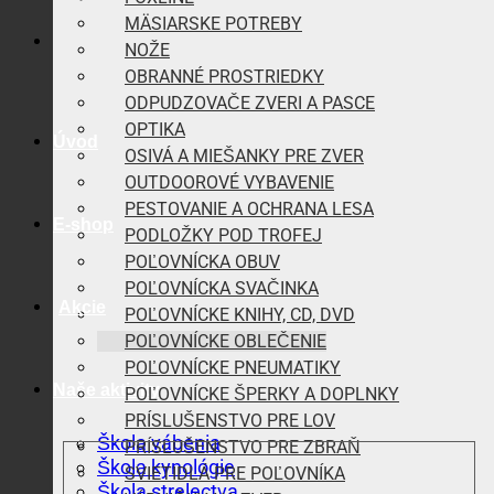
MÄSIARSKE POTREBY
NOŽE
OBRANNÉ PROSTRIEDKY
ODPUDZOVAČE ZVERI A PASCE
OPTIKA
Úvod
OSIVÁ A MIEŠANKY PRE ZVER
OUTDOOROVÉ VYBAVENIE
PESTOVANIE A OCHRANA LESA
E-shop
PODLOŽKY POD TROFEJ
POĽOVNÍCKA OBUV
POĽOVNÍCKA SVAČINKA
Akcie
POĽOVNÍCKE KNIHY, CD, DVD
POĽOVNÍCKE OBLEČENIE
POĽOVNÍCKE PNEUMATIKY
Naše aktivity
POĽOVNÍCKE ŠPERKY A DOPLNKY
PRÍSLUŠENSTVO PRE LOV
Škola vábenia
PRÍSLUŠENSTVO PRE ZBRAŇ
Škola kynológie
SVIETIDLÁ PRE POĽOVNÍKA
Škola strelectva