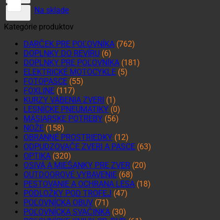
Na sklade
Kategórie produktov
DARČEK PRE POĽOVNÍKA
(762)
DOPLNKY DO REVÍRU
(6)
DOPLNKY PRE POĽOVNÍKA
(181)
ELEKTRICKÉ MOTOCYKLE
(5)
FOTOPASCE
(55)
FOXLINE
(117)
KURZY VÁBENIA ZVERI
(1)
LESNÍCKE PNEUMATIKY
(0)
MÄSIARSKE POTREBY
(56)
NOŽE
(158)
OBRANNÉ PROSTRIEDKY
(12)
ODPUDZOVAČE ZVERI A PASCE
(63)
OPTIKA
(320)
OSIVÁ A MIEŠANKY PRE ZVER
(20)
OUTDOOROVÉ VYBAVENIE
(68)
PESTOVANIE A OCHRANA LESA
(18)
PODLOŽKY POD TROFEJ
(47)
POĽOVNÍCKA OBUV
(71)
POĽOVNÍCKA SVAČINKA
(30)