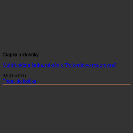
Čiapky a klobúky
Multifunkčná šatka, nákrčník “Poľovníctvo má zmysel”
9,90
€
s DPH
Pridať do košíka