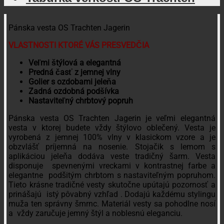
Pánska vesta OS Trachten Jagerin
VLASTNOSTI KTORÉ VÁS PRESVEDČIA
Veľmi štýlová a elegantná
Predná časť z jemnej vlny
Golier s ozdobami jeleňa
Zadná ozdobná podšívka
Nastaviteľný chrbtový popruh
Pánska vesta OS Trachten Jagerin je veľmi elegantná
vesta v ktorej budete vždy štýlovo oblečený. Vesta je
vyrobená z jemnej 100% vlny v klasickom vzore a je
obzvlášť príjemná na nosenie. Stojačik s lemom s
aplikáciou jeleňa dodáva veste tradičný šarm. Vesta
disponuje spevnenými vreckami v kontrastnej farbe a
elegantne podšitým chrbtom s nastaviteľným popruhom.
Tieto krásne tradičné vesty skutočne upútajú pozornosť a
prinášajú istý pôvabný vzhľad . Dodajú každému stylingu
muža ten správny šmrnc. Materiál vesty sa pohodlne nosí
a vždy zaručuje jemný štýl a noblesnú eleganciu.