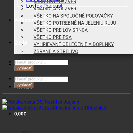
VÁBNIČKY NA ZVER
Lovtek Podcast
VNADIDLÁ NA ZVER
VŠETKO NA SPOLOČNÉ POĽOVAČKY
Veľkoobchod
VŠETKO POTREBNÉ NA JELENIU RUJU
VŠETKO PRE LOV SRNCA
VŠETKO PRE PSA
O nás
VYHRIEVANÉ OBLEČENIE A DOPLNKY
ZBRANE A STRELIVO
Products
Blog
search
vyhľadať
Products
search
vyhľadať
Kontakt
0,00
€
Košík