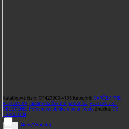
Potrebujete poradiť?
+421 915 102 107
Katalógové číslo:
OT423000-4105
Kategórií:
DARČEK PRE
POĽOVNÍKA
,
Ideálny darček pre poľovníka
,
POĽOVNÍCKE
OBLEČENIE
,
Poľovnícke obleky a saká
,
Vesty
Značka:
OS
TRACHTEN
Akcie/Výpredaj