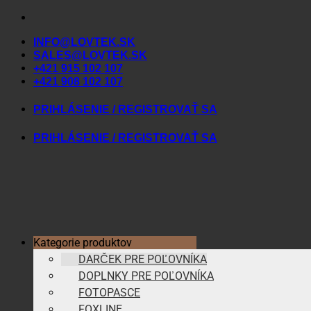
Skip
to
INFO@LOVTEK.SK
content
SALES@LOVTEK.SK
+421 915 102 107
+421 908 102 107
PRIHLÁSENIE / REGISTROVAŤ SA
PRIHLÁSENIE / REGISTROVAŤ SA
Kategorie produktov
DARČEK PRE POĽOVNÍKA
DOPLNKY PRE POĽOVNÍKA
FOTOPASCE
FOXLINE