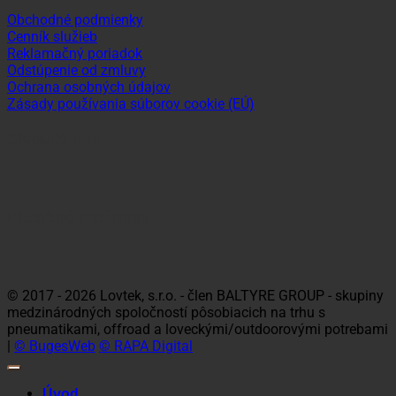
Obchodné podmienky
Cenník služieb
Reklamačný poriadok
Odstúpenie od zmluvy
Ochrana osobných údajov
Zásady používania súborov cookie (EÚ)
Sledujte nás
Platobné možnosti
Visa
MasterCard
Maestro
Dinners
Discov
Club
© 2017 - 2026 Lovtek, s.r.o. - člen BALTYRE GROUP - skupiny
medzinárodných spoločností pôsobiacich na trhu s
pneumatikami, offroad a loveckými/outdoorovými potrebami
|
© BugesWeb
© RAPA Digital
Úvod