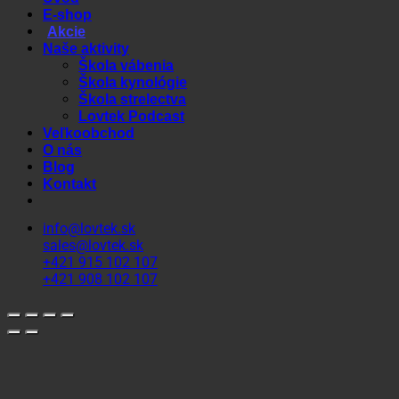
E-shop
Akcie
Naše aktivity
Škola vábenia
Škola kynológie
Škola strelectva
Lovtek Podcast
Veľkoobchod
O nás
Blog
Kontakt
info@lovtek.sk
sales@lovtek.sk
+421 915 102 107
+421 908 102 107