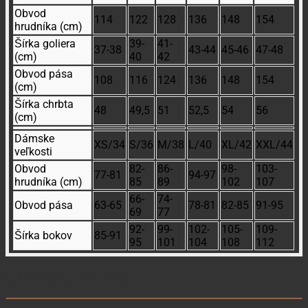
Obvod
114
122
128
136
148
154
hrudníka (cm)
Šírka goliera
39-
41-
37-38
43-44
45-46
47-48
(cm)
40
42
Obvod pása
108
116
124
136
148
154
(cm)
Šírka chrbta
48
49,5
51
52,5
54
56
(cm)
Dámske
XS/34
S/36
M/38
L/40
XL/42
XXL/44
veľkosti
Obvod
82-
86-
98-
103-
77-81
94-97
hrudníka (cm)
85
89
102
107
66-
74-
Obvod pása
63-65
78-81
82-85
91-95
69
77
92-
99-
102-
105-
109-
Šírka bokov
85-91
95
101
104
108
112
Súvisiace produkty