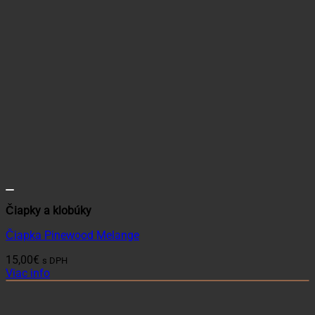
Čiapky a klobúky
Čiapka Pinewood Melange
15,00
€
s DPH
Viac info