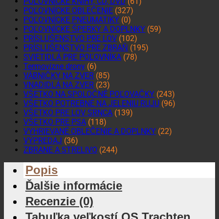
POĽOVNÍCKE KNIHY, CD, DVD
(61)
POĽOVNÍCKE OBLEČENIE
(327)
POĽOVNÍCKE PNEUMATIKY
(0)
POĽOVNÍCKE ŠPERKY A DOPLNKY
(59)
PRÍSLUŠENSTVO PRE LOV
(102)
PRÍSLUŠENSTVO PRE ZBRAŇ
(195)
SVIETIDLÁ PRE POĽOVNÍKA
(78)
Termovízne drony
(6)
VÁBNIČKY NA ZVER
(85)
VNADIDLÁ NA ZVER
(23)
VŠETKO NA SPOLOČNÉ POĽOVAČKY
(243)
VŠETKO POTREBNÉ NA JELENIU RUJU
(96)
VŠETKO PRE LOV SRNCA
(139)
VŠETKO PRE PSA
(118)
VYHRIEVANÉ OBLEČENIE A DOPLNKY
(22)
VÝPREDAJ
(36)
ZBRANE A STRELIVO
(244)
Popis
Ďalšie informácie
Recenzie (0)
Tabuľka veľkostí OS Trachten