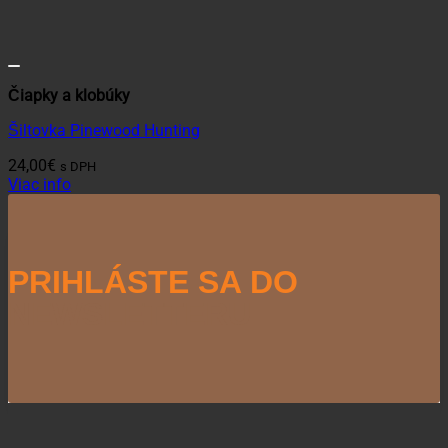
Čiapky a klobúky
Šiltovka Pinewood Hunting
24,00
€
s DPH
Viac info
PRIHLÁSTE SA DO
NEWSLETTERU