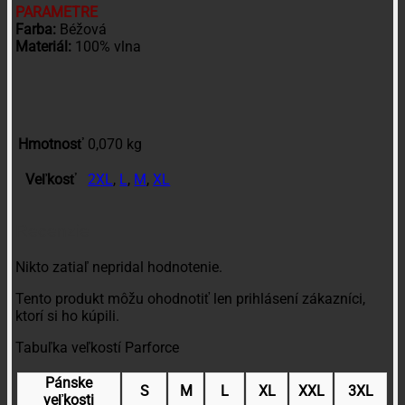
PARAMETRE
Farba:
Béžová
Materiál:
100% vlna
Hmotnosť
0,070 kg
Veľkosť
2XL
,
L
,
M
,
XL
Recenzie
Nikto zatiaľ nepridal hodnotenie.
Tento produkt môžu ohodnotiť len prihlásení zákazníci,
ktorí si ho kúpili.
Tabuľka veľkostí Parforce
Pánske
S
M
L
XL
XXL
3XL
veľkosti