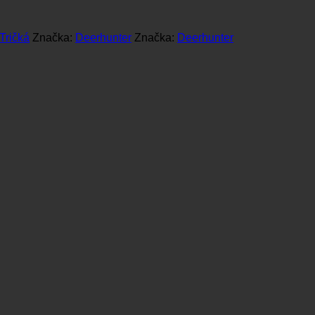
Tričká
Značka:
Deerhunter
Značka:
Deerhunter