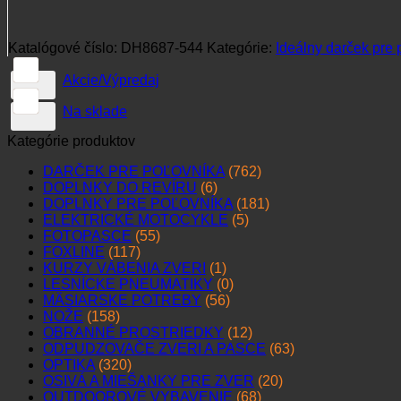
Katalógové číslo:
DH8687-544
Kategórie:
Ideálny darček pre 
Akcie/Výpredaj
Na sklade
Kategórie produktov
DARČEK PRE POĽOVNÍKA
(762)
DOPLNKY DO REVÍRU
(6)
DOPLNKY PRE POĽOVNÍKA
(181)
ELEKTRICKÉ MOTOCYKLE
(5)
FOTOPASCE
(55)
FOXLINE
(117)
KURZY VÁBENIA ZVERI
(1)
LESNÍCKE PNEUMATIKY
(0)
MÄSIARSKE POTREBY
(56)
NOŽE
(158)
OBRANNÉ PROSTRIEDKY
(12)
ODPUDZOVAČE ZVERI A PASCE
(63)
OPTIKA
(320)
OSIVÁ A MIEŠANKY PRE ZVER
(20)
OUTDOOROVÉ VYBAVENIE
(68)