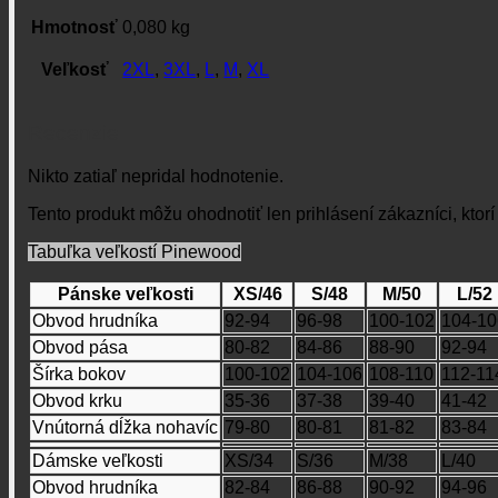
Hmotnosť
0,080 kg
Veľkosť
2XL
,
3XL
,
L
,
M
,
XL
Recenzie
Nikto zatiaľ nepridal hodnotenie.
Tento produkt môžu ohodnotiť len prihlásení zákazníci, ktorí s
Tabuľka veľkostí Pinewood
Pánske veľkosti
XS/46
S/48
M/50
L/52
Obvod hrudníka
92-94
96-98
100-102
104-10
Obvod pása
80-82
84-86
88-90
92-94
Šírka bokov
100-102
104-106
108-110
112-11
Obvod krku
35-36
37-38
39-40
41-42
Vnútorná dĺžka nohavíc
79-80
80-81
81-82
83-84
Dámske veľkosti
XS/34
S/36
M/38
L/40
Obvod hrudníka
82-84
86-88
90-92
94-96