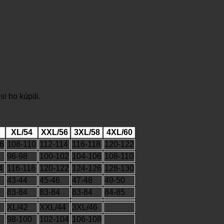
i ho kúpili.
XL/54
XXL/56
3XL/58
4XL/60
6
108-110
112-114
116-118
120-122
96-98
100-102
104-106
108-110
4
116-118
120-122
124-126
128-130
43-44
45-46
47-48
49-50
83-84
83-84
83-84
84-85
XL/42
XXL/44
3XL/46
98-100
102-104
106-108