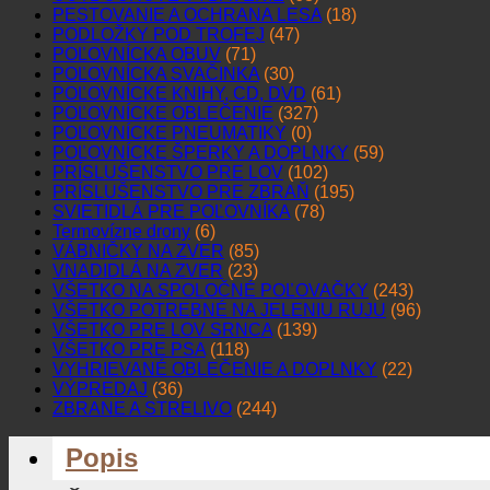
PESTOVANIE A OCHRANA LESA
(18)
PODLOŽKY POD TROFEJ
(47)
POĽOVNÍCKA OBUV
(71)
POĽOVNÍCKA SVAČINKA
(30)
POĽOVNÍCKE KNIHY, CD, DVD
(61)
POĽOVNÍCKE OBLEČENIE
(327)
POĽOVNÍCKE PNEUMATIKY
(0)
POĽOVNÍCKE ŠPERKY A DOPLNKY
(59)
PRÍSLUŠENSTVO PRE LOV
(102)
PRÍSLUŠENSTVO PRE ZBRAŇ
(195)
SVIETIDLÁ PRE POĽOVNÍKA
(78)
Termovízne drony
(6)
VÁBNIČKY NA ZVER
(85)
VNADIDLÁ NA ZVER
(23)
VŠETKO NA SPOLOČNÉ POĽOVAČKY
(243)
VŠETKO POTREBNÉ NA JELENIU RUJU
(96)
VŠETKO PRE LOV SRNCA
(139)
VŠETKO PRE PSA
(118)
VYHRIEVANÉ OBLEČENIE A DOPLNKY
(22)
VÝPREDAJ
(36)
ZBRANE A STRELIVO
(244)
Popis