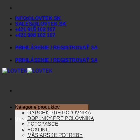
Skip
to
INFO@LOVTEK.SK
content
SALES@LOVTEK.SK
+421 915 102 107
+421 908 102 107
PRIHLÁSENIE / REGISTROVAŤ SA
PRIHLÁSENIE / REGISTROVAŤ SA
Kategorie produktov
DARČEK PRE POĽOVNÍKA
DOPLNKY PRE POĽOVNÍKA
Úvod
FOTOPASCE
FOXLINE
MÄSIARSKE POTREBY