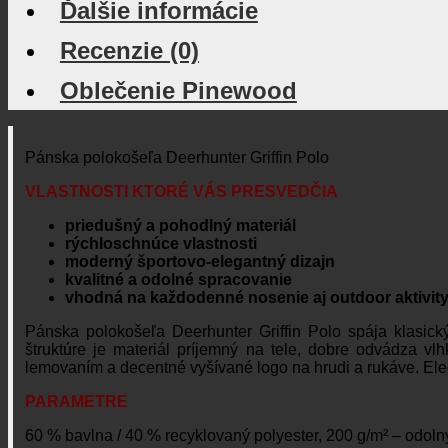
Ďalšie informácie
Recenzie (0)
Oblečenie Pinewood
Pánska polokošeľa Deerhunter Griffin Polo
VLASTNOSTI KTORÉ VÁS PRESVEDČIA
priedušný a pohodlný materiál
rýchloschnúce vlastnosti
moderný športovo-elegantný dizajn
kvalitné a odolné spracovanie
vhodná na každodenné nosenie aj outdoor aktivit
Pánska polokošeľa Deerhunter Griffin Polo spája klasic
štruktúre je materiál príjemný na tele, dobre odvádza v
lemovaním a decentné vyšívané logo na hrudi a rukáve. Eleg
PARAMETRE
60 % bavlna / 40 % recyklovaný polyester, 200 g/m² – odolný