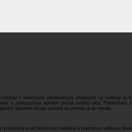
y
ký vzhľad s funkčnými vlastnosťami vhodnými na outdoor aj 
lhkosť a zabezpečuje komfort počas celého dňa. Polokošeľa má
antný športový dizajn sa hodí do prírody aj do mesta.
, priedušný a rýchloschnúci materiál s príjemnou vaflovou štruk