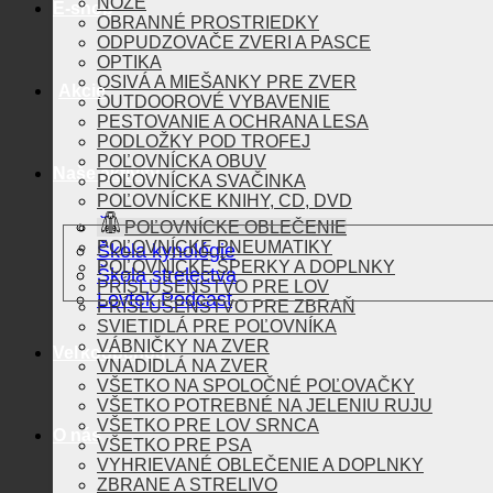
NOŽE
E-shop
OBRANNÉ PROSTRIEDKY
ODPUDZOVAČE ZVERI A PASCE
OPTIKA
OSIVÁ A MIEŠANKY PRE ZVER
Akcie
OUTDOOROVÉ VYBAVENIE
PESTOVANIE A OCHRANA LESA
PODLOŽKY POD TROFEJ
POĽOVNÍCKA OBUV
Naše aktivity
POĽOVNÍCKA SVAČINKA
POĽOVNÍCKE KNIHY, CD, DVD
Škola vábenia
POĽOVNÍCKE OBLEČENIE
POĽOVNÍCKE PNEUMATIKY
Škola kynológie
POĽOVNÍCKE ŠPERKY A DOPLNKY
Škola strelectva
PRÍSLUŠENSTVO PRE LOV
Lovtek Podcast
PRÍSLUŠENSTVO PRE ZBRAŇ
SVIETIDLÁ PRE POĽOVNÍKA
VÁBNIČKY NA ZVER
Veľkoobchod
VNADIDLÁ NA ZVER
VŠETKO NA SPOLOČNÉ POĽOVAČKY
VŠETKO POTREBNÉ NA JELENIU RUJU
VŠETKO PRE LOV SRNCA
O nás
VŠETKO PRE PSA
VYHRIEVANÉ OBLEČENIE A DOPLNKY
ZBRANE A STRELIVO