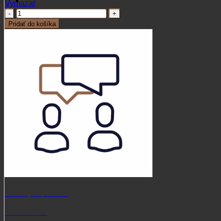
Vymazať
množstvo
Pánska
Pridať do košíka
polokošeľa
Deerhunter
Griffin
Polo
Potrebujete poradiť?
+421 915 102 107