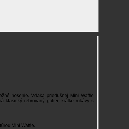
bežné nosenie. Vďaka priedušnej Mini Waffle
 klasický rebrovaný golier, krátke rukávy s
túrou Mini Waffle.