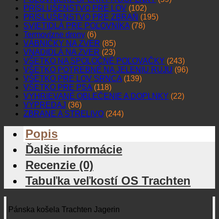
PRÍSLUŠENSTVO PRE LOV
(102)
PRÍSLUŠENSTVO PRE ZBRAŇ
(195)
SVIETIDLÁ PRE POĽOVNÍKA
(78)
Termovízne drony
(6)
VÁBNIČKY NA ZVER
(85)
VNADIDLÁ NA ZVER
(23)
VŠETKO NA SPOLOČNÉ POĽOVAČKY
(243)
VŠETKO POTREBNÉ NA JELENIU RUJU
(96)
VŠETKO PRE LOV SRNCA
(139)
VŠETKO PRE PSA
(118)
VYHRIEVANÉ OBLEČENIE A DOPLNKY
(22)
VÝPREDAJ
(36)
ZBRANE A STRELIVO
(244)
Popis
Ďalšie informácie
Recenzie (0)
Tabuľka veľkostí OS Trachten
Pánska košela Trachten Jagerin