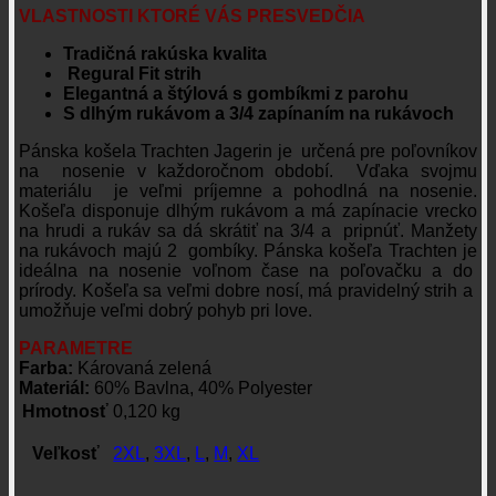
VLASTNOSTI KTORÉ VÁS PRESVEDČIA
Tradičná rakúska kvalita
Regural Fit strih
Elegantná a štýlová s gombíkmi z parohu
S dlhým rukávom a 3/4 zapínaním na rukávoch
Pánska košela Trachten Jagerin je určená pre poľovníkov
na nosenie v každoročnom období. Vďaka svojmu
materiálu je veľmi príjemne a pohodlná na nosenie.
Košeľa disponuje dlhým rukávom a má zapínacie vrecko
na hrudi a rukáv sa dá skrátiť na 3/4 a pripnúť. Manžety
na rukávoch majú 2 gombíky. Pánska košeľa Trachten je
ideálna na nosenie voľnom čase na poľovačku a do
prírody. Košeľa sa veľmi dobre nosí, má pravidelný strih a
umožňuje veľmi dobrý pohyb pri love.
PARAMETRE
Farba:
Károvaná zelená
Materiál:
60% Bavlna, 40% Polyester
Hmotnosť
0,120 kg
Veľkosť
2XL
,
3XL
,
L
,
M
,
XL