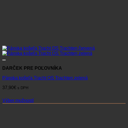
DARČEK PRE POĽOVNÍKA
Pánska košeľa Tracht OS Trachten zelená
37,90
€
s DPH
Výber možností
Tento
produkt
má
viacero
variantov.