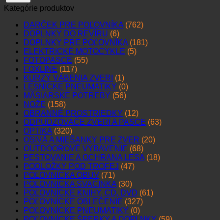
Kategórie produktov
DARČEK PRE POĽOVNÍKA
(762)
DOPLNKY DO REVÍRU
(6)
DOPLNKY PRE POĽOVNÍKA
(181)
ELEKTRICKÉ MOTOCYKLE
(5)
FOTOPASCE
(55)
FOXLINE
(117)
KURZY VÁBENIA ZVERI
(1)
LESNÍCKE PNEUMATIKY
(0)
MÄSIARSKE POTREBY
(56)
NOŽE
(158)
OBRANNÉ PROSTRIEDKY
(12)
ODPUDZOVAČE ZVERI A PASCE
(63)
OPTIKA
(320)
OSIVÁ A MIEŠANKY PRE ZVER
(20)
OUTDOOROVÉ VYBAVENIE
(68)
PESTOVANIE A OCHRANA LESA
(18)
PODLOŽKY POD TROFEJ
(47)
POĽOVNÍCKA OBUV
(71)
POĽOVNÍCKA SVAČINKA
(30)
POĽOVNÍCKE KNIHY, CD, DVD
(61)
POĽOVNÍCKE OBLEČENIE
(327)
POĽOVNÍCKE PNEUMATIKY
(0)
POĽOVNÍCKE ŠPERKY A DOPLNKY
(59)