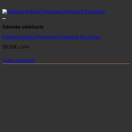
Dámske oblečenie
Dámska košeľa Pinewood Prestwick Exclusive
59,00
€
s DPH
Výber možností
Tento
produkt
má
viacero
variantov.
Možnosti
si
môžete
vybrať
na
stránke
produktu.