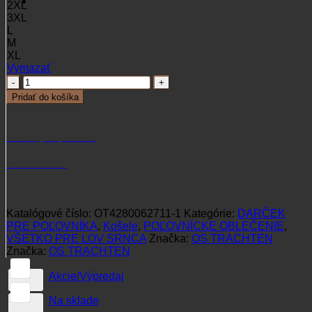
2XL
3XL
L
M
XL
Vymazať
množstvo
Pánska
Pridať do košíka
košela
Trachten
Jagerin
Potrebujete poradiť?
+421 915 102 107
Katalógové číslo:
OT4280062711-1
Kategórie:
DARČEK
PRE POĽOVNÍKA
,
Košele
,
POĽOVNÍCKE OBLEČENIE
,
VŠETKO PRE LOV SRNCA
Značka:
OS TRACHTEN
Značka:
OS TRACHTEN
Akcie/Výpredaj
Na sklade