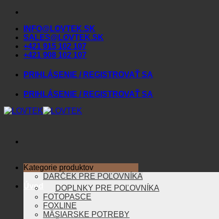
Skip
to
INFO@LOVTEK.SK
content
SALES@LOVTEK.SK
+421 915 102 107
+421 908 102 107
PRIHLÁSENIE / REGISTROVAŤ SA
PRIHLÁSENIE / REGISTROVAŤ SA
Kategorie produktov
DARČEK PRE POĽOVNÍKA
Úvod
DOPLNKY PRE POĽOVNÍKA
FOTOPASCE
FOXLINE
MÄSIARSKE POTREBY