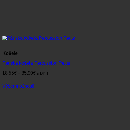
Košele
Pánska košeľa Percussion Petits
Price
18,55
€
–
35,90
€
s DPH
range:
18,55€
Výber možností
through
Tento
35,90€
produkt
má
viacero
variantov.
Možnosti
si
môžete