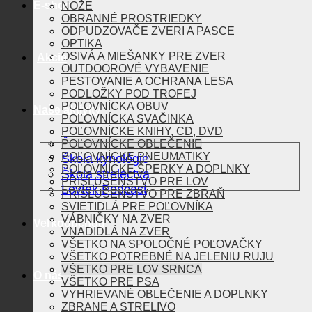
E-shop
NOŽE
OBRANNÉ PROSTRIEDKY
ODPUDZOVAČE ZVERI A PASCE
OPTIKA
OSIVÁ A MIEŠANKY PRE ZVER
Akcie
OUTDOOROVÉ VYBAVENIE
PESTOVANIE A OCHRANA LESA
PODLOŽKY POD TROFEJ
POĽOVNÍCKA OBUV
Naše aktivity
POĽOVNÍCKA SVAČINKA
POĽOVNÍCKE KNIHY, CD, DVD
Škola vábenia
POĽOVNÍCKE OBLEČENIE
POĽOVNÍCKE PNEUMATIKY
Škola kynológie
POĽOVNÍCKE ŠPERKY A DOPLNKY
Škola strelectva
PRÍSLUŠENSTVO PRE LOV
Lovtek Podcast
PRÍSLUŠENSTVO PRE ZBRAŇ
SVIETIDLÁ PRE POĽOVNÍKA
VÁBNIČKY NA ZVER
Veľkoobchod
VNADIDLÁ NA ZVER
VŠETKO NA SPOLOČNÉ POĽOVAČKY
VŠETKO POTREBNÉ NA JELENIU RUJU
VŠETKO PRE LOV SRNCA
O nás
VŠETKO PRE PSA
VYHRIEVANÉ OBLEČENIE A DOPLNKY
ZBRANE A STRELIVO