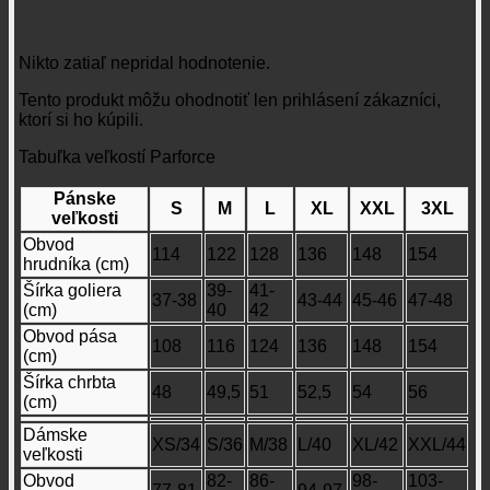
Recenzie
Nikto zatiaľ nepridal hodnotenie.
Tento produkt môžu ohodnotiť len prihlásení zákazníci,
ktorí si ho kúpili.
Tabuľka veľkostí Parforce
Pánske
S
M
L
XL
XXL
3XL
veľkosti
Obvod
114
122
128
136
148
154
hrudníka (cm)
Šírka goliera
39-
41-
37-38
43-44
45-46
47-48
(cm)
40
42
Obvod pása
108
116
124
136
148
154
(cm)
Šírka chrbta
48
49,5
51
52,5
54
56
(cm)
Dámske
XS/34
S/36
M/38
L/40
XL/42
XXL/44
veľkosti
Obvod
82-
86-
98-
103-