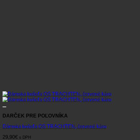
vybrať
na
stránke
produktu.
DARČEK PRE POĽOVNÍKA
Dámska košeľa OS TRACHTEN, červené káro
29,90
€
s DPH