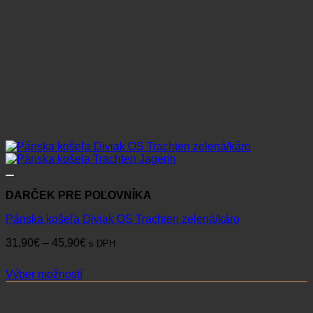
DARČEK PRE POĽOVNÍKA
Pánska košeľa Diviak OS Trachten zelená/káro
Price
31,90
€
–
45,90
€
s DPH
range:
31,90€
Výber možností
through
Tento
45,90€
produkt
má