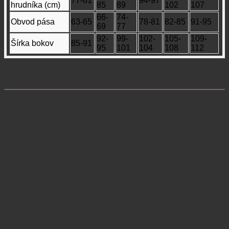
77-81
94-97
hrudníka (cm)
85
89
102
107
66-
74-
Obvod pása
63-65
78-81
82-85
91-95
69
77
92-
99-
102-
105-
109-
Šírka bokov
85-91
95
101
104
108
112
Súvisiace produkty