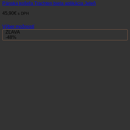
Pánska košeľa Trachten biela aplikácia Jeleň
45,90
€
s DPH
Výber možností
Tento
ZĽAVA
produkt
-48%
má
viacero
variantov.
Možnosti
si
môžete
vybrať
na
stránke
produktu.