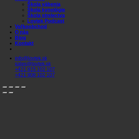
Škola vábenia
Škola kynológie
Škola strelectva
Lovtek Podcast
Veľkoobchod
O nás
Blog
Kontakt
info@lovtek.sk
sales@lovtek.sk
+421 915 102 107
+421 908 102 107