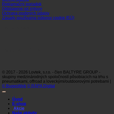
Reklamačný poriadok
Odstúpenie od zmluvy
Ochrana osobných údajov
Zásady používania súborov cookie (EÚ)
Sledujte nás
Platobné možnosti
Visa
MasterCard
Maestro
Dinners
Discov
Club
© 2017 - 2026 Lovtek, s.r.o. - člen BALTYRE GROUP -
skupiny medzinárodných spoločností pôsobiacich na trhu s
pneumatikami, offroad a loveckými/outdoorovými potrebami |
© BugesWeb
© RAPA Digital
Úvod
E-shop
Akcie
Naše aktivity