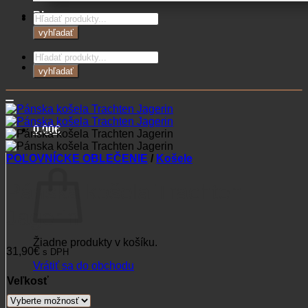
Blog
Products
search
vyhľadať
Products
Kontakt
search
vyhľadať
0,00
€
POĽOVNÍCKE OBLEČENIE
/
Košele
Košík
Pánska košela Trachten
Jagerin
Žiadne produkty v košíku.
31,90
€
s DPH
Vrátiť sa do obchodu
Veľkosť