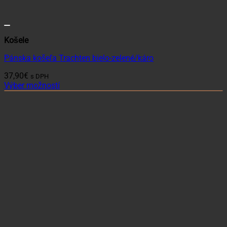
Košele
Pánska košeľa Trachten bielo-zelené/káro
37,90
€
s DPH
Výber možností
Tento
produkt
má
viacero
variantov.
Možnosti
si
môžete
vybrať
na
stránke
produktu.