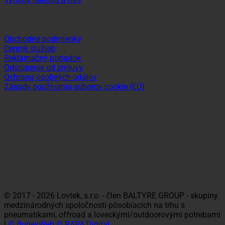
Dôležité odkazy
Obchodné podmienky
Cenník služieb
Reklamačný poriadok
Odstúpenie od zmluvy
Ochrana osobných údajov
Zásady používania súborov cookie (EÚ)
Sledujte nás
Platobné možnosti
Visa
MasterCard
Maestro
Dinners
Discov
Club
© 2017 - 2026 Lovtek, s.r.o. - člen BALTYRE GROUP - skupiny
medzinárodných spoločností pôsobiacich na trhu s
pneumatikami, offroad a loveckými/outdoorovými potrebami
|
© BugesWeb
© RAPA Digital