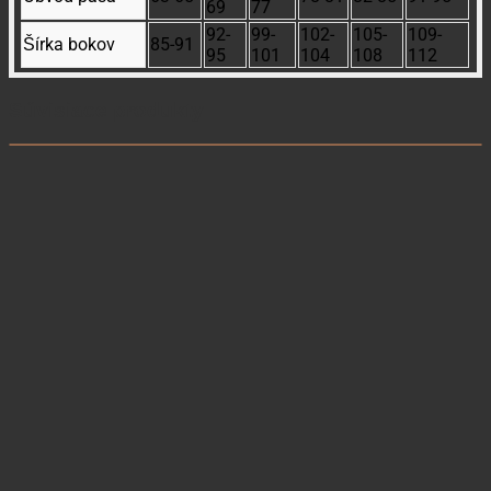
69
77
92-
99-
102-
105-
109-
Šírka bokov
85-91
95
101
104
108
112
Súvisiace produkty