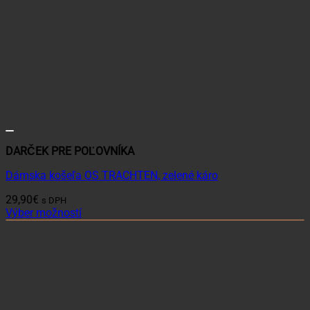
DARČEK PRE POĽOVNÍKA
Dámska košeľa OS TRACHTEN, zelené káro
29,90
€
s DPH
Výber možností
Tento
produkt
má
viacero
variantov.
Možnosti
si