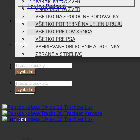
VÁBNIČKY NA ZVER
Lovtek Podcast
VNADIDLÁ NA ZVER
VŠETKO NA SPOLOČNÉ POĽOVAČKY
Veľkoobchod
VŠETKO POTREBNÉ NA JELENIU RUJU
VŠETKO PRE LOV SRNCA
VŠETKO PRE PSA
O nás
VYHRIEVANÉ OBLEČENIE A DOPLNKY
ZBRANE A STRELIVO
Products
Blog
search
vyhľadať
Products
search
vyhľadať
Kontakt
0,00
€
Košík