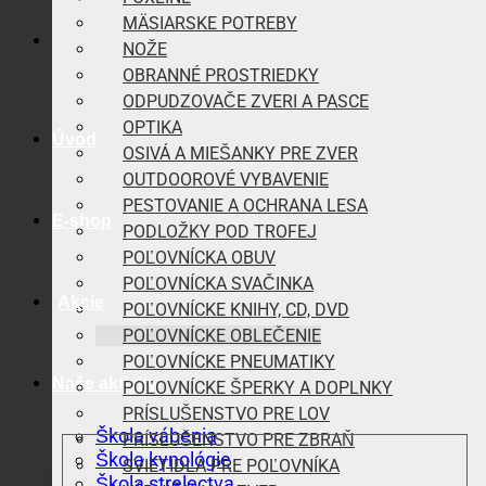
MÄSIARSKE POTREBY
NOŽE
OBRANNÉ PROSTRIEDKY
ODPUDZOVAČE ZVERI A PASCE
OPTIKA
Úvod
OSIVÁ A MIEŠANKY PRE ZVER
OUTDOOROVÉ VYBAVENIE
PESTOVANIE A OCHRANA LESA
E-shop
PODLOŽKY POD TROFEJ
POĽOVNÍCKA OBUV
POĽOVNÍCKA SVAČINKA
Akcie
POĽOVNÍCKE KNIHY, CD, DVD
POĽOVNÍCKE OBLEČENIE
POĽOVNÍCKE PNEUMATIKY
Naše aktivity
POĽOVNÍCKE ŠPERKY A DOPLNKY
PRÍSLUŠENSTVO PRE LOV
Škola vábenia
PRÍSLUŠENSTVO PRE ZBRAŇ
Škola kynológie
SVIETIDLÁ PRE POĽOVNÍKA
Škola strelectva