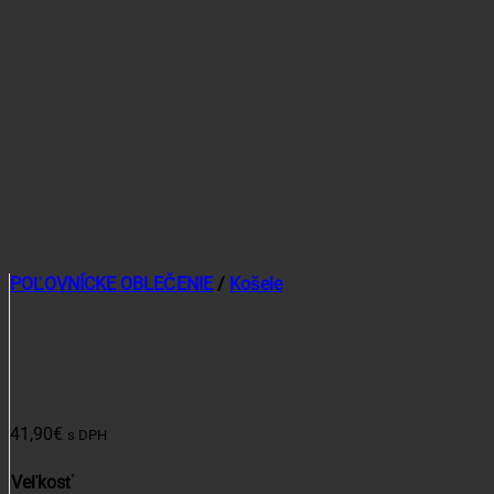
POĽOVNÍCKE OBLEČENIE
/
Košele
Pánska košeľa Diviak OS
Trachten Lux
41,90
€
s DPH
Veľkosť