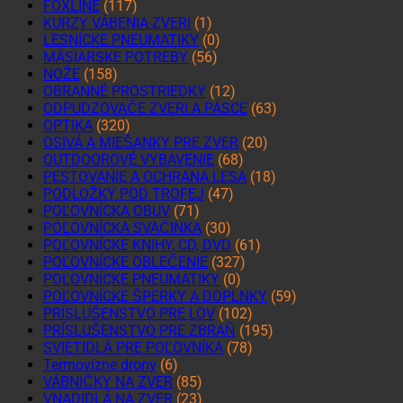
FOXLINE
(117)
KURZY VÁBENIA ZVERI
(1)
LESNÍCKE PNEUMATIKY
(0)
MÄSIARSKE POTREBY
(56)
NOŽE
(158)
OBRANNÉ PROSTRIEDKY
(12)
ODPUDZOVAČE ZVERI A PASCE
(63)
OPTIKA
(320)
OSIVÁ A MIEŠANKY PRE ZVER
(20)
OUTDOOROVÉ VYBAVENIE
(68)
PESTOVANIE A OCHRANA LESA
(18)
PODLOŽKY POD TROFEJ
(47)
POĽOVNÍCKA OBUV
(71)
POĽOVNÍCKA SVAČINKA
(30)
POĽOVNÍCKE KNIHY, CD, DVD
(61)
POĽOVNÍCKE OBLEČENIE
(327)
POĽOVNÍCKE PNEUMATIKY
(0)
POĽOVNÍCKE ŠPERKY A DOPLNKY
(59)
PRÍSLUŠENSTVO PRE LOV
(102)
PRÍSLUŠENSTVO PRE ZBRAŇ
(195)
SVIETIDLÁ PRE POĽOVNÍKA
(78)
Termovízne drony
(6)
VÁBNIČKY NA ZVER
(85)
VNADIDLÁ NA ZVER
(23)