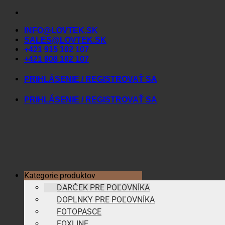
Skip
to
INFO@LOVTEK.SK
content
SALES@LOVTEK.SK
+421 915 102 107
+421 908 102 107
PRIHLÁSENIE / REGISTROVAŤ SA
PRIHLÁSENIE / REGISTROVAŤ SA
Kategorie produktov
DARČEK PRE POĽOVNÍKA
DOPLNKY PRE POĽOVNÍKA
FOTOPASCE
FOXLINE