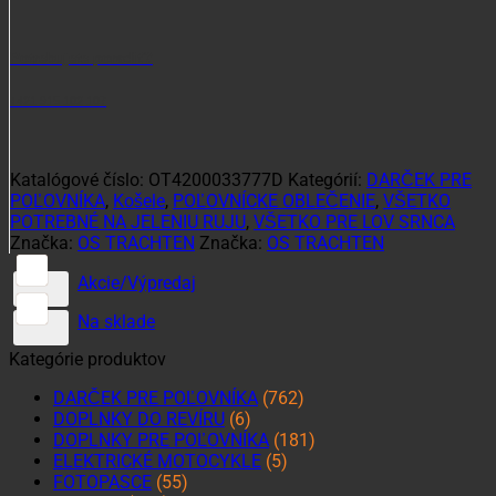
Potrebujete poradiť?
+421 915 102 107
Katalógové číslo:
OT4200033777D
Kategórií:
DARČEK PRE
POĽOVNÍKA
,
Košele
,
POĽOVNÍCKE OBLEČENIE
,
VŠETKO
POTREBNÉ NA JELENIU RUJU
,
VŠETKO PRE LOV SRNCA
Značka:
OS TRACHTEN
Značka:
OS TRACHTEN
Akcie/Výpredaj
Na sklade
Kategórie produktov
DARČEK PRE POĽOVNÍKA
(762)
DOPLNKY DO REVÍRU
(6)
DOPLNKY PRE POĽOVNÍKA
(181)
ELEKTRICKÉ MOTOCYKLE
(5)
FOTOPASCE
(55)