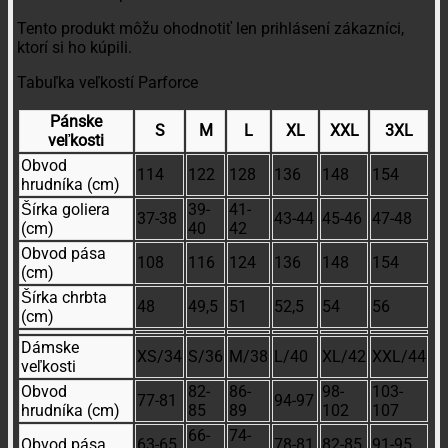
Tento produkt môžu ohodnotiť len prihlásení zákazníci,
ktorí si ho kúpili.
Tabuľka veľkostí Parforce
Pánske
S
M
L
XL
XXL
3XL
veľkosti
Obvod
114
122
128
136
148
154
hrudníka (cm)
Šírka goliera
39-
41-
37-38
43-44
45-46
47-48
(cm)
40
42
Obvod pása
108
116
124
136
148
154
(cm)
Šírka chrbta
48
49,5
51
52,5
54
56
(cm)
Dámske
XS/34
S/36
M/38
L/40
XL/42
XXL/44
veľkosti
Obvod
82-
86-
98-
103-
77-81
94-97
hrudníka (cm)
85
89
102
107
66-
74-
Obvod pása
63-65
78-81
82-85
91-95