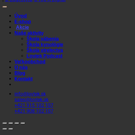
Úvod
E-shop
Akcie
Naše aktivity
Škola vábenia
Škola kynológie
Škola strelectva
Lovtek Podcast
Veľkoobchod
O nás
Blog
Kontakt
info@lovtek.sk
sales@lovtek.sk
+421 915 102 107
+421 908 102 107