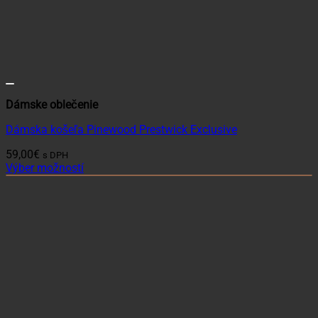
Dámske oblečenie
Dámska košeľa Pinewood Prestwick Exclusive
59,00
€
s DPH
Výber možností
Tento
produkt
má
viacero
variantov.
Možnosti
si
môžete
vybrať
na
stránke