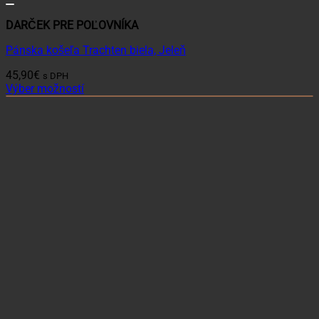
DARČEK PRE POĽOVNÍKA
Pánska košeľa Trachten biela, Jeleň
45,90
€
s DPH
Výber možností
Tento
produkt
má
viacero
variantov.
Možnosti
si
môžete
vybrať
na
stránke
produktu.