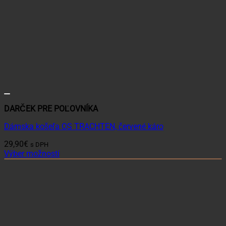
DARČEK PRE POĽOVNÍKA
Dámska košeľa OS TRACHTEN, červené káro
29,90
€
s DPH
Výber možností
Tento
produkt
má
viacero
variantov.
Možnosti
si