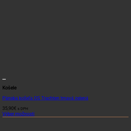
Košele
Pánska košeľa OS Trachten tmavá zelená
35,90
€
s DPH
Výber možností
Tento
produkt
má