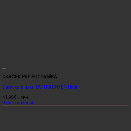
DARČEK PRE POĽOVNÍKA
Dámska blúzka OS TRACHTEN Hirsh
41,90
€
s DPH
Výber možností
Tento
produkt
má
viacero
variantov.