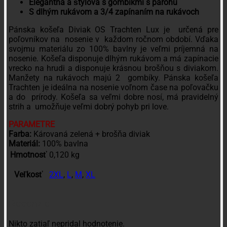
Elegantná a štýlová s gombíkmi s parohu
S dlhým rukávom a 3/4 zapínaním na rukávoch
Pánska košeľa Diviak OS Trachten Lux je určená pre
poľovníkov na nosenie v každom ročnom období. Vďaka
svojmu materiálu zo 100% bavlny je veľmi príjemná na
nosenie. Košeľa disponuje dlhým rukávom a má zapínacie
vrecko na hrudi a disponuje krásnou brošňou s diviakom.
Manžety na rukávoch majú 2 gombíky. Pánska košeľa
Trachten je ideálna na nosenie voľnom čase na poľovačku
a do prírody. Košeľa sa veľmi dobre nosí, má pravidelný
strih a umožňuje veľmi dobrý pohyb pri love.
PARAMETRE
Farba:
Károvaná zelená + brošňa diviak
Materiál:
100% bavlna
Hmotnosť
0,120 kg
Veľkosť
2XL
,
L
,
M
,
XL
Recenzie
Nikto zatiaľ nepridal hodnotenie.