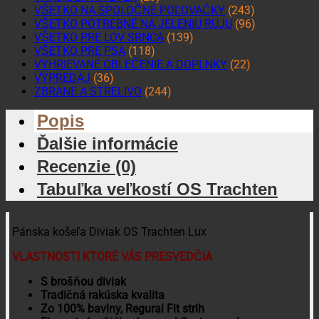
VŠETKO NA SPOLOČNÉ POĽOVAČKY
(243)
VŠETKO POTREBNÉ NA JELENIU RUJU
(96)
VŠETKO PRE LOV SRNCA
(139)
VŠETKO PRE PSA
(118)
VYHRIEVANÉ OBLEČENIE A DOPLNKY
(22)
VÝPREDAJ
(36)
ZBRANE A STRELIVO
(244)
Popis
Ďalšie informácie
Recenzie (0)
Tabuľka veľkostí OS Trachten
Pánska košeľa Diviak OS Trachten Lux
VLASTNOSTI KTORÉ VÁS PRESVEDČIA
S brošňou diviak
Tradičná rakúska kvalita
Zo 100% bavlny, Regural Fit strih