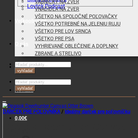
VÁBNIČKY NA ZVER
Lovtek Podcast
VNADIDLÁ NA ZVER
VŠETKO NA SPOLOČNÉ POĽOVAČKY
Veľkoobchod
VŠETKO POTREBNÉ NA JELENIU RUJU
VŠETKO PRE LOV SRNCA
VŠETKO PRE PSA
O nás
VYHRIEVANÉ OBLEČENIE A DOPLNKY
ZBRANE A STRELIVO
Products
Blog
search
vyhľadať
Products
search
vyhľadať
Kontakt
DARČEK PRE POĽOVNÍKA
/
Ideálny darček pre poľovníčku
0,00
€
Opasok Deerhunter Canvas
Košík