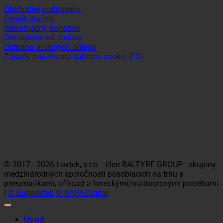
Obchodné podmienky
Cenník služieb
Reklamačný poriadok
Odstúpenie od zmluvy
Ochrana osobných údajov
Zásady používania súborov cookie (EÚ)
Sledujte nás
Platobné možnosti
Visa
MasterCard
Maestro
Dinners
Discov
Club
© 2017 - 2026 Lovtek, s.r.o. - člen BALTYRE GROUP - skupiny
medzinárodných spoločností pôsobiacich na trhu s
pneumatikami, offroad a loveckými/outdoorovými potrebami
|
© BugesWeb
© RAPA Digital
Úvod