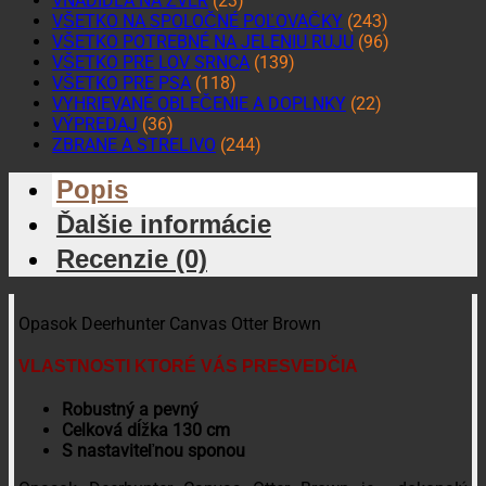
VNADIDLÁ NA ZVER
(23)
VŠETKO NA SPOLOČNÉ POĽOVAČKY
(243)
VŠETKO POTREBNÉ NA JELENIU RUJU
(96)
VŠETKO PRE LOV SRNCA
(139)
VŠETKO PRE PSA
(118)
VYHRIEVANÉ OBLEČENIE A DOPLNKY
(22)
VÝPREDAJ
(36)
ZBRANE A STRELIVO
(244)
Popis
Ďalšie informácie
Recenzie (0)
Opasok Deerhunter Canvas Otter Brown
VLASTNOSTI KTORÉ VÁS PRESVEDČIA
Robustný a pevný
Celková dĺžka 130 cm
S nastaviteľnou sponou