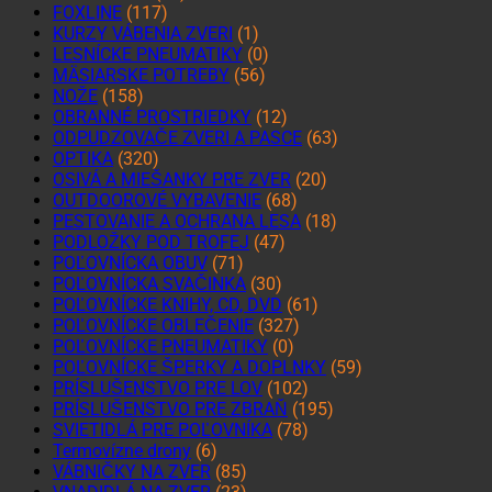
FOXLINE
(117)
KURZY VÁBENIA ZVERI
(1)
LESNÍCKE PNEUMATIKY
(0)
MÄSIARSKE POTREBY
(56)
NOŽE
(158)
OBRANNÉ PROSTRIEDKY
(12)
ODPUDZOVAČE ZVERI A PASCE
(63)
OPTIKA
(320)
OSIVÁ A MIEŠANKY PRE ZVER
(20)
OUTDOOROVÉ VYBAVENIE
(68)
PESTOVANIE A OCHRANA LESA
(18)
PODLOŽKY POD TROFEJ
(47)
POĽOVNÍCKA OBUV
(71)
POĽOVNÍCKA SVAČINKA
(30)
POĽOVNÍCKE KNIHY, CD, DVD
(61)
POĽOVNÍCKE OBLEČENIE
(327)
POĽOVNÍCKE PNEUMATIKY
(0)
POĽOVNÍCKE ŠPERKY A DOPLNKY
(59)
PRÍSLUŠENSTVO PRE LOV
(102)
PRÍSLUŠENSTVO PRE ZBRAŇ
(195)
SVIETIDLÁ PRE POĽOVNÍKA
(78)
Termovízne drony
(6)
VÁBNIČKY NA ZVER
(85)