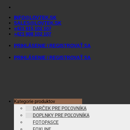
Skip
to
INFO@LOVTEK.SK
content
SALES@LOVTEK.SK
+421 915 102 107
+421 908 102 107
PRIHLÁSENIE / REGISTROVAŤ SA
PRIHLÁSENIE / REGISTROVAŤ SA
Kategorie produktov
DARČEK PRE POĽOVNÍKA
DOPLNKY PRE POĽOVNÍKA
FOTOPASCE
FOXLINE