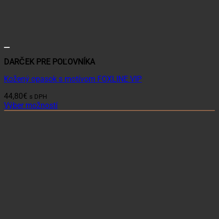
DARČEK PRE POĽOVNÍKA
Kožený opasok s motívom FOXLINE VIP
44,80
€
s DPH
Výber možností
Tento
produkt
má
viacero
variantov.
Možnosti
si
môžete
vybrať
na
stránke
produktu.