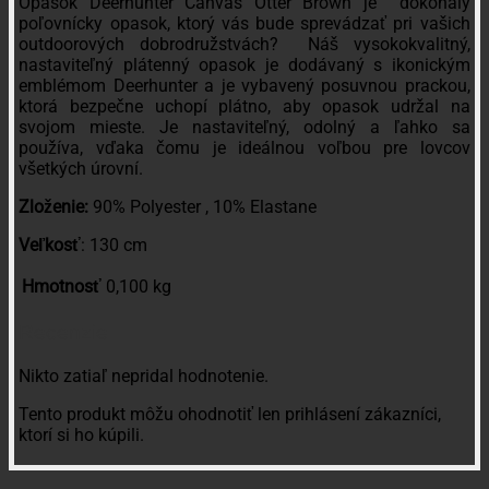
Opasok Deerhunter Canvas Otter Brown je dokonalý
poľovnícky opasok, ktorý vás bude sprevádzať pri vašich
outdoorových dobrodružstvách? Náš vysokokvalitný,
nastaviteľný plátenný opasok je dodávaný s ikonickým
emblémom Deerhunter a je vybavený posuvnou prackou,
ktorá bezpečne uchopí plátno, aby opasok udržal na
svojom mieste. Je nastaviteľný, odolný a ľahko sa
používa, vďaka čomu je ideálnou voľbou pre lovcov
všetkých úrovní.
Zloženie:
90% Polyester , 10% Elastane
Veľkosť
: 130 cm
Hmotnosť
0,100 kg
Recenzie
Nikto zatiaľ nepridal hodnotenie.
Tento produkt môžu ohodnotiť len prihlásení zákazníci,
ktorí si ho kúpili.