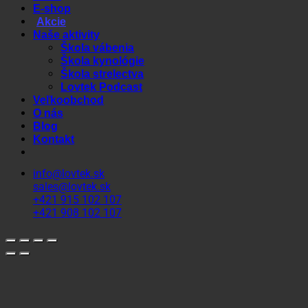
E-shop
Akcie
Naše aktivity
Škola vábenia
Škola kynológie
Škola strelectva
Lovtek Podcast
Veľkoobchod
O nás
Blog
Kontakt
info@lovtek.sk
sales@lovtek.sk
+421 915 102 107
+421 908 102 107