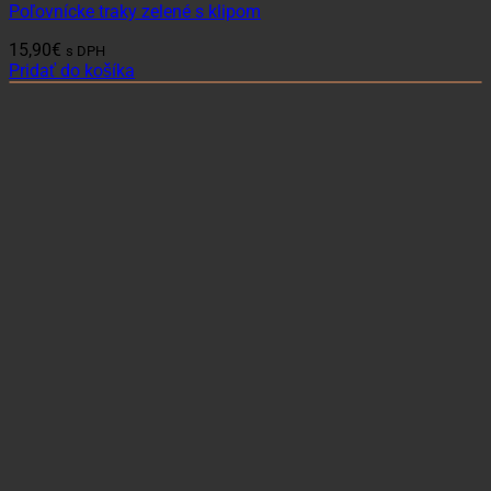
Poľovnícke traky zelené s klipom
15,90
€
s DPH
Pridať do košíka