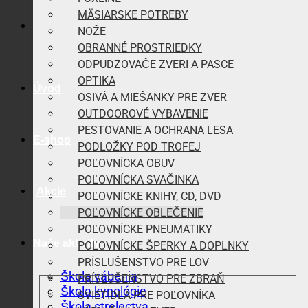
MÄSIARSKE POTREBY
NOŽE
OBRANNÉ PROSTRIEDKY
ODPUDZOVAČE ZVERI A PASCE
OPTIKA
Úvod
OSIVÁ A MIEŠANKY PRE ZVER
OUTDOOROVÉ VYBAVENIE
PESTOVANIE A OCHRANA LESA
E-shop
PODLOŽKY POD TROFEJ
POĽOVNÍCKA OBUV
POĽOVNÍCKA SVAČINKA
Akcie
POĽOVNÍCKE KNIHY, CD, DVD
POĽOVNÍCKE OBLEČENIE
POĽOVNÍCKE PNEUMATIKY
Naše aktivity
POĽOVNÍCKE ŠPERKY A DOPLNKY
PRÍSLUŠENSTVO PRE LOV
Škola vábenia
PRÍSLUŠENSTVO PRE ZBRAŇ
Škola kynológie
SVIETIDLÁ PRE POĽOVNÍKA
Škola strelectva