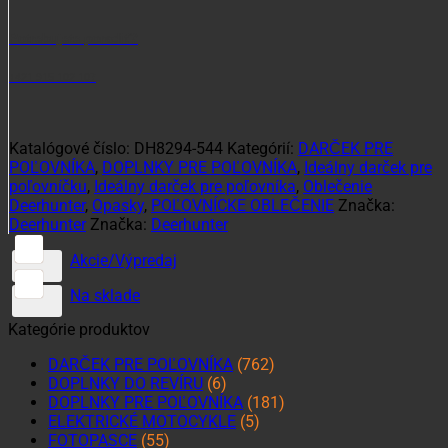
Potrebujete poradiť?
+421 915 102 107
Katalógové číslo:
DH8294-544
Kategórií:
DARČEK PRE
POĽOVNÍKA
,
DOPLNKY PRE POĽOVNÍKA
,
Ideálny darček pre
poľovníčku
,
Ideálny darček pre poľovníka
,
Oblečenie
Deerhunter
,
Opasky
,
POĽOVNÍCKE OBLEČENIE
Značka:
Deerhunter
Značka:
Deerhunter
Akcie/Výpredaj
Na sklade
Kategórie produktov
DARČEK PRE POĽOVNÍKA
(762)
DOPLNKY DO REVÍRU
(6)
DOPLNKY PRE POĽOVNÍKA
(181)
ELEKTRICKÉ MOTOCYKLE
(5)
FOTOPASCE
(55)