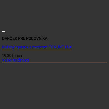
DARČEK PRE POĽOVNÍKA
Kožený opasok s motívom FOXLINE LUX
19,30
€
s DPH
Výber možností
Tento
produkt
má
viacero
variantov.
Možnosti
si
môžete
vybrať
na