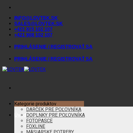
Skip
to
INFO@LOVTEK.SK
content
SALES@LOVTEK.SK
+421 915 102 107
+421 908 102 107
PRIHLÁSENIE / REGISTROVAŤ SA
PRIHLÁSENIE / REGISTROVAŤ SA
Kategorie produktov
DARČEK PRE POĽOVNÍKA
DOPLNKY PRE POĽOVNÍKA
Úvod
FOTOPASCE
FOXLINE
MÄSIARSKE POTREBY