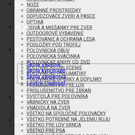
E-shop
NOŽE
OBRANNÉ PROSTRIEDKY
ODPUDZOVAČE ZVERI A PASCE
OPTIKA
Akcie
OSIVÁ A MIEŠANKY PRE ZVER
OUTDOOROVÉ VYBAVENIE
PESTOVANIE A OCHRANA LESA
PODLOŽKY POD TROFEJ
Naše aktivity
POĽOVNÍCKA OBUV
POĽOVNÍCKA SVAČINKA
POĽOVNÍCKE KNIHY, CD, DVD
Škola vábenia
POĽOVNÍCKE OBLEČENIE
Škola kynológie
POĽOVNÍCKE PNEUMATIKY
Škola strelectva
POĽOVNÍCKE ŠPERKY A DOPLNKY
Lovtek Podcast
PRÍSLUŠENSTVO PRE LOV
PRÍSLUŠENSTVO PRE ZBRAŇ
SVIETIDLÁ PRE POĽOVNÍKA
Veľkoobchod
VÁBNIČKY NA ZVER
VNADIDLÁ NA ZVER
VŠETKO NA SPOLOČNÉ POĽOVAČKY
VŠETKO POTREBNÉ NA JELENIU RUJU
O nás
VŠETKO PRE LOV SRNCA
VŠETKO PRE PSA