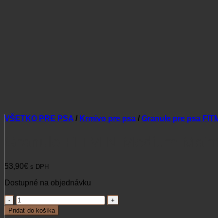
VŠETKO PRE PSA
/
Krmivo pre psa
/
Granule pre psa FIT
Granule FITMIN Medium Main
53,90
€
s DPH
Dostupné na objednávku
množstvo
Granule
Pridať do košíka
FITMIN