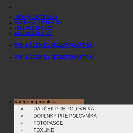
Skip
to
INFO@LOVTEK.SK
content
SALES@LOVTEK.SK
+421 915 102 107
+421 908 102 107
PRIHLÁSENIE / REGISTROVAŤ SA
PRIHLÁSENIE / REGISTROVAŤ SA
Kategorie produktov
DARČEK PRE POĽOVNÍKA
DOPLNKY PRE POĽOVNÍKA
FOTOPASCE
FOXLINE