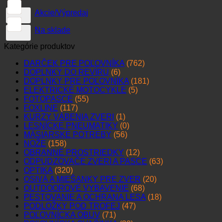
Akcie/Výpredaj
Na sklade
Kategórie produktov
DARČEK PRE POĽOVNÍKA
(762)
DOPLNKY DO REVÍRU
(6)
DOPLNKY PRE POĽOVNÍKA
(181)
ELEKTRICKÉ MOTOCYKLE
(5)
FOTOPASCE
(55)
FOXLINE
(117)
KURZY VÁBENIA ZVERI
(1)
LESNÍCKE PNEUMATIKY
(0)
MÄSIARSKE POTREBY
(56)
NOŽE
(158)
OBRANNÉ PROSTRIEDKY
(12)
ODPUDZOVAČE ZVERI A PASCE
(63)
OPTIKA
(320)
OSIVÁ A MIEŠANKY PRE ZVER
(20)
OUTDOOROVÉ VYBAVENIE
(68)
PESTOVANIE A OCHRANA LESA
(18)
PODLOŽKY POD TROFEJ
(47)
POĽOVNÍCKA OBUV
(71)