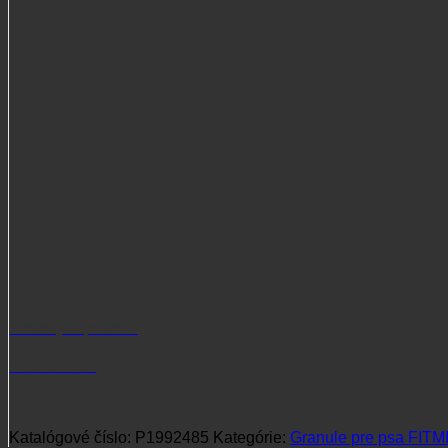
Medium
Maintenance
12kg
Potrebujete poradiť?
+421 915 102 107
Katalógové číslo:
P1992485
Kategórie:
Granule pre psa FITM