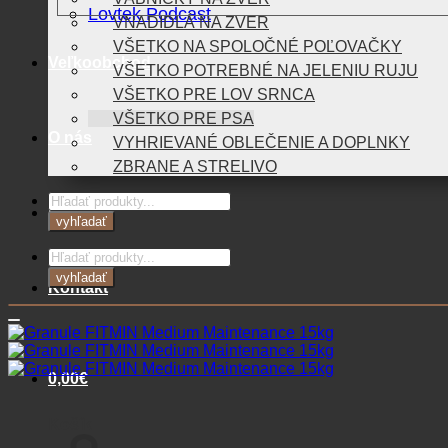
Lovtek Podcast
VNADIDLÁ NA ZVER
VŠETKO NA SPOLOČNÉ POĽOVAČKY
Veľkoobchod
VŠETKO POTREBNÉ NA JELENIU RUJU
VŠETKO PRE LOV SRNCA
VŠETKO PRE PSA
O nás
VYHRIEVANÉ OBLEČENIE A DOPLNKY
ZBRANE A STRELIVO
Products
Blog
search
vyhľadať
Products
search
vyhľadať
Kontakt
0,00
€
Košík