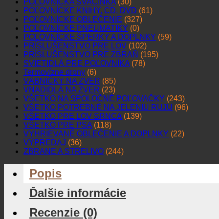
POĽOVNÍCKA SVAČINKA
(30)
POĽOVNÍCKE KNIHY, CD, DVD
(61)
POĽOVNÍCKE OBLEČENIE
(327)
POĽOVNÍCKE PNEUMATIKY
(0)
POĽOVNÍCKE ŠPERKY A DOPLNKY
(59)
PRÍSLUŠENSTVO PRE LOV
(102)
PRÍSLUŠENSTVO PRE ZBRAŇ
(195)
SVIETIDLÁ PRE POĽOVNÍKA
(78)
Termovízne drony
(6)
VÁBNIČKY NA ZVER
(85)
VNADIDLÁ NA ZVER
(23)
VŠETKO NA SPOLOČNÉ POĽOVAČKY
(243)
VŠETKO POTREBNÉ NA JELENIU RUJU
(96)
VŠETKO PRE LOV SRNCA
(139)
VŠETKO PRE PSA
(118)
VYHRIEVANÉ OBLEČENIE A DOPLNKY
(22)
VÝPREDAJ
(36)
ZBRANE A STRELIVO
(244)
Popis
Ďalšie informácie
Recenzie (0)