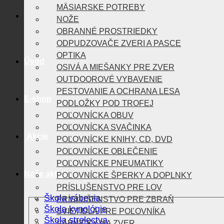
MÄSIARSKE POTREBY
NOŽE
OBRANNÉ PROSTRIEDKY
ODPUDZOVAČE ZVERI A PASCE
OPTIKA
Úvod
OSIVÁ A MIEŠANKY PRE ZVER
OUTDOOROVÉ VYBAVENIE
PESTOVANIE A OCHRANA LESA
E-shop
PODLOŽKY POD TROFEJ
POĽOVNÍCKA OBUV
POĽOVNÍCKA SVAČINKA
Akcie
POĽOVNÍCKE KNIHY, CD, DVD
POĽOVNÍCKE OBLEČENIE
POĽOVNÍCKE PNEUMATIKY
Naše aktivity
POĽOVNÍCKE ŠPERKY A DOPLNKY
PRÍSLUŠENSTVO PRE LOV
Škola vábenia
PRÍSLUŠENSTVO PRE ZBRAŇ
Škola kynológie
SVIETIDLÁ PRE POĽOVNÍKA
Škola strelectva
VÁBNIČKY NA ZVER