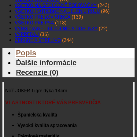
VŠETKO NA SPOLOČNÉ POĽOVAČKY
(243)
VŠETKO POTREBNÉ NA JELENIU RUJU
(96)
VŠETKO PRE LOV SRNCA
(139)
VŠETKO PRE PSA
(118)
VYHRIEVANÉ OBLEČENIE A DOPLNKY
(22)
VÝPREDAJ
(36)
ZBRANE A STRELIVO
(244)
Popis
Ďalšie informácie
Recenzie (0)
Nôž JOKER Tigre dýka 14cm
VLASTNOSTI KTORÉ VÁS PRESVEDČIA
Španielska kvalita
Vysoká kvalita spracovania
Prémiové materiály