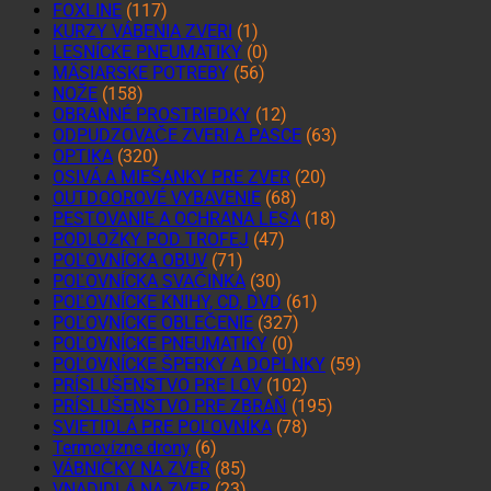
FOXLINE
(117)
KURZY VÁBENIA ZVERI
(1)
LESNÍCKE PNEUMATIKY
(0)
MÄSIARSKE POTREBY
(56)
NOŽE
(158)
OBRANNÉ PROSTRIEDKY
(12)
ODPUDZOVAČE ZVERI A PASCE
(63)
OPTIKA
(320)
OSIVÁ A MIEŠANKY PRE ZVER
(20)
OUTDOOROVÉ VYBAVENIE
(68)
PESTOVANIE A OCHRANA LESA
(18)
PODLOŽKY POD TROFEJ
(47)
POĽOVNÍCKA OBUV
(71)
POĽOVNÍCKA SVAČINKA
(30)
POĽOVNÍCKE KNIHY, CD, DVD
(61)
POĽOVNÍCKE OBLEČENIE
(327)
POĽOVNÍCKE PNEUMATIKY
(0)
POĽOVNÍCKE ŠPERKY A DOPLNKY
(59)
PRÍSLUŠENSTVO PRE LOV
(102)
PRÍSLUŠENSTVO PRE ZBRAŇ
(195)
SVIETIDLÁ PRE POĽOVNÍKA
(78)
Termovízne drony
(6)
VÁBNIČKY NA ZVER
(85)
VNADIDLÁ NA ZVER
(23)