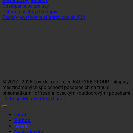
Reklamačný poriadok
Odstúpenie od zmluvy
Ochrana osobných údajov
Zásady používania súborov cookie (EÚ)
Sledujte nás
Platobné možnosti
Visa
MasterCard
Maestro
Dinners
Discov
Club
© 2017 - 2026 Lovtek, s.r.o. - člen BALTYRE GROUP - skupiny
medzinárodných spoločností pôsobiacich na trhu s
pneumatikami, offroad a loveckými/outdoorovými potrebami
|
© BugesWeb
© RAPA Digital
Úvod
E-shop
Akcie
Naše aktivity