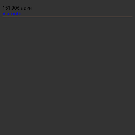
151,90
€
s DPH
Viac info