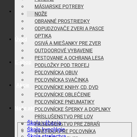
MÄSIARSKE POTREBY
NOŽE
OBRANNÉ PROSTRIEDKY
ODPUDZOVAČE ZVERI A PASCE
OPTIKA
Úvod
OSIVÁ A MIEŠANKY PRE ZVER
OUTDOOROVÉ VYBAVENIE
PESTOVANIE A OCHRANA LESA
E-shop
PODLOŽKY POD TROFEJ
POĽOVNÍCKA OBUV
POĽOVNÍCKA SVAČINKA
Akcie
POĽOVNÍCKE KNIHY, CD, DVD
POĽOVNÍCKE OBLEČENIE
POĽOVNÍCKE PNEUMATIKY
Naše aktivity
POĽOVNÍCKE ŠPERKY A DOPLNKY
PRÍSLUŠENSTVO PRE LOV
Škola vábenia
PRÍSLUŠENSTVO PRE ZBRAŇ
Škola kynológie
SVIETIDLÁ PRE POĽOVNÍKA
Škola strelectva