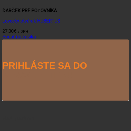
DARČEK PRE POĽOVNÍKA
Lovecký otvárak HUBERTUS
27,00
€
s DPH
Pridať do košíka
PRIHLÁSTE SA DO
NEWSLETTERU
Naši partneri