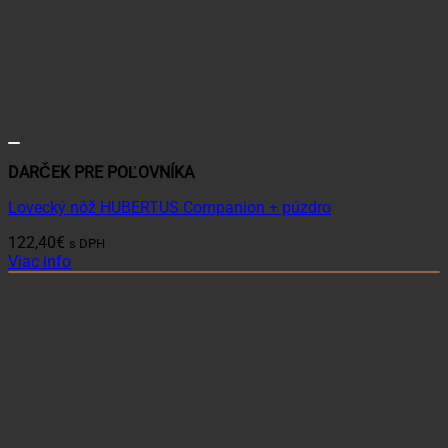
DARČEK PRE POĽOVNÍKA
Lovecký nôž HUBERTUS Companion + púzdro
122,40
€
s DPH
Viac info