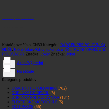
Potrebujete poradiť?
+421 915 102 107
Katalógové číslo:
CN33
Kategórií:
DARČEK PRE POĽOVNÍKA
,
NOŽE
,
Nože Joker
,
Poľovnícke nože
,
VŠETKO NA SPOLOČNÉ
POĽOVAČKY
Značka:
Joker
Značka:
Joker
Akcie/Výpredaj
Na sklade
Kategórie produktov
DARČEK PRE POĽOVNÍKA
(762)
DOPLNKY DO REVÍRU
(6)
DOPLNKY PRE POĽOVNÍKA
(181)
ELEKTRICKÉ MOTOCYKLE
(5)
FOTOPASCE
(55)