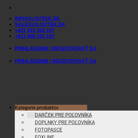
Skip
to
INFO@LOVTEK.SK
content
SALES@LOVTEK.SK
+421 915 102 107
+421 908 102 107
PRIHLÁSENIE / REGISTROVAŤ SA
PRIHLÁSENIE / REGISTROVAŤ SA
Kategorie produktov
DARČEK PRE POĽOVNÍKA
DOPLNKY PRE POĽOVNÍKA
FOTOPASCE
FOXLINE