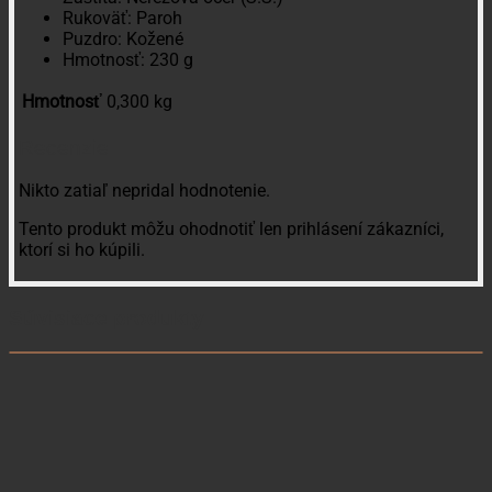
Rukoväť: Paroh
Puzdro: Kožené
Hmotnosť: 230 g
Hmotnosť
0,300 kg
Recenzie
Nikto zatiaľ nepridal hodnotenie.
Tento produkt môžu ohodnotiť len prihlásení zákazníci,
ktorí si ho kúpili.
Súvisiace produkty