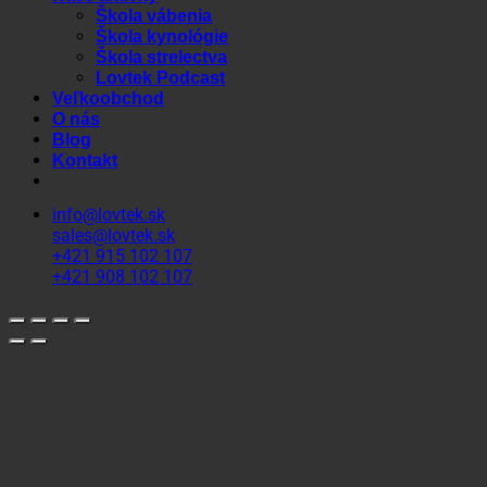
Škola vábenia
Škola kynológie
Škola strelectva
Lovtek Podcast
Veľkoobchod
O nás
Blog
Kontakt
info@lovtek.sk
sales@lovtek.sk
+421 915 102 107
+421 908 102 107