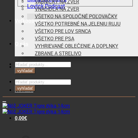
VÁBNIČKY NA ZVER
Lovtek Podcast
VNADIDLÁ NA ZVER
VŠETKO NA SPOLOČNÉ POĽOVAČKY
Veľkoobchod
VŠETKO POTREBNÉ NA JELENIU RUJU
VŠETKO PRE LOV SRNCA
VŠETKO PRE PSA
O nás
VYHRIEVANÉ OBLEČENIE A DOPLNKY
ZBRANE A STRELIVO
Products
Blog
search
vyhľadať
Products
search
vyhľadať
Kontakt
0,00
€
Košík