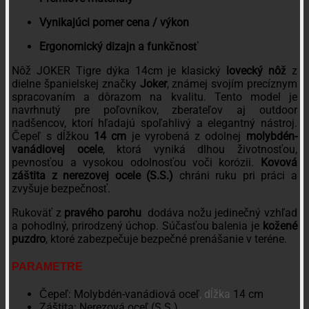
Vynikajúci pomer cena / výkon
Ergonomický dizajn a funkčnosť
Nôž JOKER Tigre dýka 14cm je klasický
lovecký nôž
z
dielne španielskej značky
Joker
, známej svojím precíznym
spracovaním a dôrazom na kvalitu. Tento model je
navrhnutý pre poľovníkov, zberateľov aj outdoor
nadšencov, ktorí hľadajú spoľahlivý a elegantný nástroj.
Čepeľ s dĺžkou
14 cm
je vyrobená z odolnej
molybdén-
vanádiovej ocele
, ktorá vyniká dlhou životnosťou,
pevnosťou a vysokou odolnosťou voči korózii.
Kovová
záštita z nerezovej ocele (S.S.)
chráni ruku pri práci a
zvyšuje bezpečnosť.
Rukoväť z
pravého parohu
dodáva nožu jedinečný vzhľad
a pohodlný, prirodzený úchop. Súčasťou balenia je
kožené
puzdro
, ktoré zabezpečuje bezpečné prenášanie v teréne.
PARAMETRE
Čepeľ: Molybdén-vanádiová oceľ
, dĺžka
14 cm
Záštita: Nerezová oceľ (S.S.)