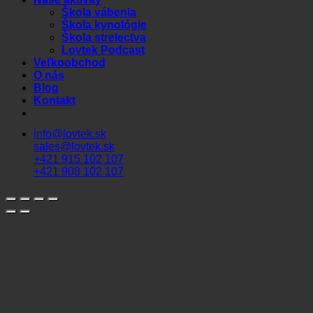
Škola vábenia
Škola kynológie
Škola strelectva
Lovtek Podcast
Veľkoobchod
O nás
Blog
Kontakt
info@lovtek.sk
sales@lovtek.sk
+421 915 102 107
+421 908 102 107