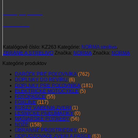
Potrebujete poradiť?
+421 915 102 107
Katalógové číslo:
KZ263
Kategórie:
NORMA strelivo
,
ZBRANE A STRELIVO
Značka:
NORMA
Značka:
NORMA
Kategórie produktov
DARČEK PRE POĽOVNÍKA
(762)
DOPLNKY DO REVÍRU
(6)
DOPLNKY PRE POĽOVNÍKA
(181)
ELEKTRICKÉ MOTOCYKLE
(5)
FOTOPASCE
(55)
FOXLINE
(117)
KURZY VÁBENIA ZVERI
(1)
LESNÍCKE PNEUMATIKY
(0)
MÄSIARSKE POTREBY
(56)
NOŽE
(158)
OBRANNÉ PROSTRIEDKY
(12)
ODPUDZOVAČE ZVERI A PASCE
(63)