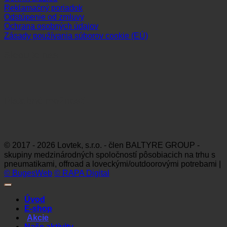
Reklamačný poriadok
Odstúpenie od zmluvy
Ochrana osobných údajov
Zásady používania súborov cookie (EÚ)
Sledujte nás
Platobné možnosti
Visa
MasterCard
Maestro
Dinners
Discov
Club
© 2017 - 2026 Lovtek, s.r.o. - člen BALTYRE GROUP -
skupiny medzinárodných spoločností pôsobiacich na trhu s
pneumatikami, offroad a loveckými/outdoorovými potrebami |
© BugesWeb
© RAPA Digital
Úvod
E-shop
Akcie
Naše aktivity