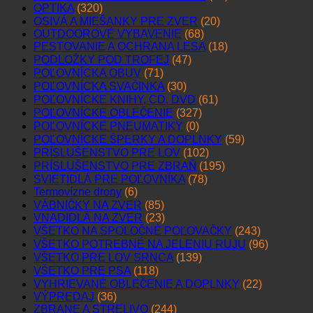
OPTIKA
(320)
OSIVÁ A MIEŠANKY PRE ZVER
(20)
OUTDOOROVÉ VYBAVENIE
(68)
PESTOVANIE A OCHRANA LESA
(18)
PODLOŽKY POD TROFEJ
(47)
POĽOVNÍCKA OBUV
(71)
POĽOVNÍCKA SVAČINKA
(30)
POĽOVNÍCKE KNIHY, CD, DVD
(61)
POĽOVNÍCKE OBLEČENIE
(327)
POĽOVNÍCKE PNEUMATIKY
(0)
POĽOVNÍCKE ŠPERKY A DOPLNKY
(59)
PRÍSLUŠENSTVO PRE LOV
(102)
PRÍSLUŠENSTVO PRE ZBRAŇ
(195)
SVIETIDLÁ PRE POĽOVNÍKA
(78)
Termovízne drony
(6)
VÁBNIČKY NA ZVER
(85)
VNADIDLÁ NA ZVER
(23)
VŠETKO NA SPOLOČNÉ POĽOVAČKY
(243)
VŠETKO POTREBNÉ NA JELENIU RUJU
(96)
VŠETKO PRE LOV SRNCA
(139)
VŠETKO PRE PSA
(118)
VYHRIEVANÉ OBLEČENIE A DOPLNKY
(22)
VÝPREDAJ
(36)
ZBRANE A STRELIVO
(244)