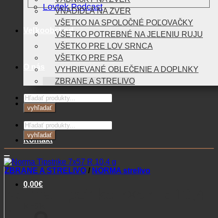
Lovtek Podcast
VNADIDLÁ NA ZVER
VŠETKO NA SPOLOČNÉ POĽOVAČKY
Veľkoobchod
VŠETKO POTREBNÉ NA JELENIU RUJU
VŠETKO PRE LOV SRNCA
VŠETKO PRE PSA
O nás
VYHRIEVANÉ OBLEČENIE A DOPLNKY
ZBRANE A STRELIVO
Products
Blog
search
vyhľadať
Products
search
vyhľadať
Kontakt
ZBRANE A STRELIVO
/
NORMA strelivo
0,00
€
Norma Tipstrike 7×57 R 10,4
Košík
g