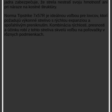
jadra zabezpečuje, že strela nestratí svoju hmotnosť ani
pri náraze na kostné štruktúry.
Norma Tipstrike 7x57R je ideálnou voľbou pre lovcov, ktorí
požadujú výkonné strelivo s rýchlou expanziou a
spoľahlivým preniknutím. Kombinácia rýchlosti, presnosti
a účinku robí z tohto streliva skvelú voľbu na poľovačky v
rôznych podmienkach.