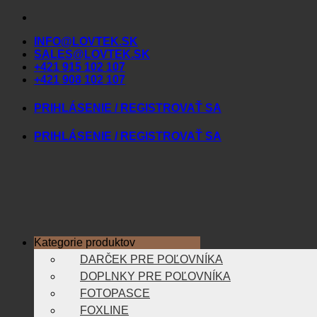
Skip
to
INFO@LOVTEK.SK
content
SALES@LOVTEK.SK
+421 915 102 107
+421 908 102 107
PRIHLÁSENIE / REGISTROVAŤ SA
PRIHLÁSENIE / REGISTROVAŤ SA
Kategorie produktov
DARČEK PRE POĽOVNÍKA
DOPLNKY PRE POĽOVNÍKA
FOTOPASCE
FOXLINE