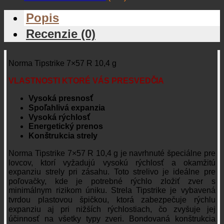
Popis
Recenzie (0)
Norma Tipstrike 7×57 R 10,4 g
VLASTNOSTI KTORÉ VÁS PRESVEDČIA
Vysoká presnosť
Spoľahlivá expanzia
Vysoká rýchlosť
Energetický prenos
Konštrukcia strely
Norma Tipstrike 7×57 R 10,4 g je navrhnuté špeciálne pre
lovcov, ktorí vyžadujú vysokú rýchlosť a okamžitú
expanziu strely pri zásahu. Toto strelivo je ideálne pre
poľovačky, kde je potrebné rýchlo zložiť zver s
minimálnym rizikom úniku. Strela Tipstrike je vybavená
tvrdou plastovou špičkou, ktorá zabezpečuje rýchlu
expanziu aj pri nižších rýchlostiach, čo zvyšuje jej
účinnosť na všetky typy zveri. Bondovaná konštrukcia