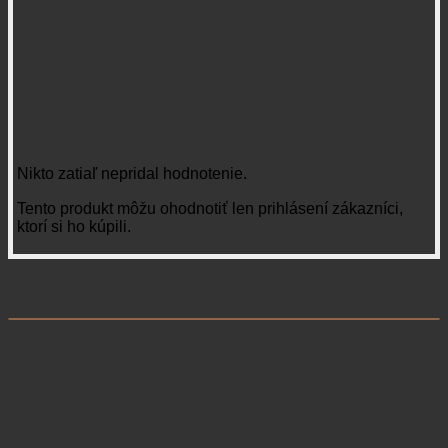
Recenzie
Nikto zatiaľ nepridal hodnotenie.
Tento produkt môžu ohodnotiť len prihlásení zákazníci,
ktorí si ho kúpili.
Súvisiace produkty