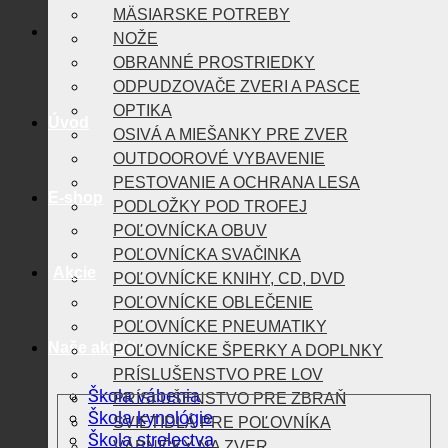
MÄSIARSKE POTREBY
NOŽE
OBRANNÉ PROSTRIEDKY
ODPUDZOVAČE ZVERI A PASCE
OPTIKA
Úvod
OSIVÁ A MIEŠANKY PRE ZVER
OUTDOOROVÉ VYBAVENIE
PESTOVANIE A OCHRANA LESA
E-shop
PODLOŽKY POD TROFEJ
POĽOVNÍCKA OBUV
POĽOVNÍCKA SVAČINKA
Akcie
POĽOVNÍCKE KNIHY, CD, DVD
POĽOVNÍCKE OBLEČENIE
POĽOVNÍCKE PNEUMATIKY
Naše aktivity
POĽOVNÍCKE ŠPERKY A DOPLNKY
PRÍSLUŠENSTVO PRE LOV
Škola vábenia
PRÍSLUŠENSTVO PRE ZBRAŇ
Škola kynológie
SVIETIDLÁ PRE POĽOVNÍKA
Škola strelectva
VÁBNIČKY NA ZVER