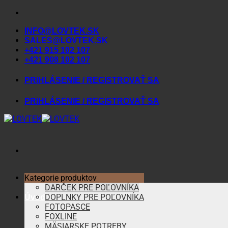
Skip
to
INFO@LOVTEK.SK
content
SALES@LOVTEK.SK
+421 915 102 107
+421 908 102 107
PRIHLÁSENIE / REGISTROVAŤ SA
PRIHLÁSENIE / REGISTROVAŤ SA
Kategorie produktov
DARČEK PRE POĽOVNÍKA
DOPLNKY PRE POĽOVNÍKA
Úvod
FOTOPASCE
FOXLINE
MÄSIARSKE POTREBY