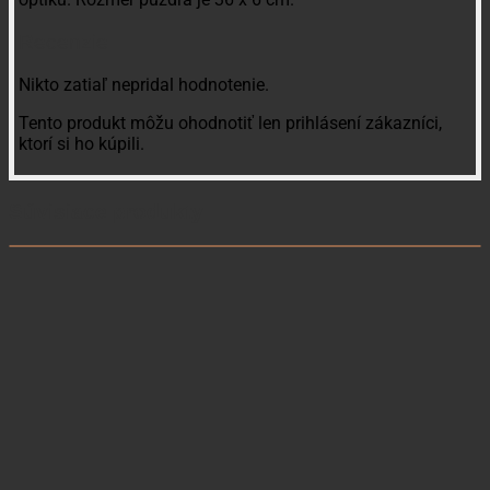
Recenzie
Nikto zatiaľ nepridal hodnotenie.
Tento produkt môžu ohodnotiť len prihlásení zákazníci,
ktorí si ho kúpili.
Súvisiace produkty