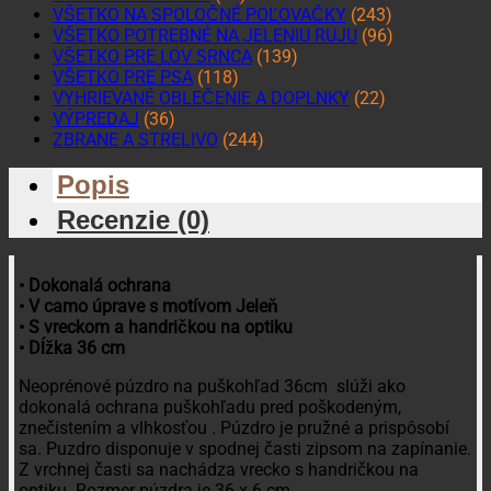
VŠETKO NA SPOLOČNÉ POĽOVAČKY
(243)
VŠETKO POTREBNÉ NA JELENIU RUJU
(96)
VŠETKO PRE LOV SRNCA
(139)
VŠETKO PRE PSA
(118)
VYHRIEVANÉ OBLEČENIE A DOPLNKY
(22)
VÝPREDAJ
(36)
ZBRANE A STRELIVO
(244)
Popis
Recenzie (0)
• Dokonalá ochrana
• V camo úprave s motívom Jeleň
• S vreckom a handričkou na optiku
• Dĺžka 36 cm
Neoprénové púzdro na puškohľad 36cm slúži ako
dokonalá ochrana puškohľadu pred poškodeným,
znečistením a vlhkosťou . Púzdro je pružné a prispôsobí
sa. Puzdro disponuje v spodnej časti zipsom na zapínanie.
Z vrchnej časti sa nachádza vrecko s handričkou na
optiku. Rozmer púzdra je 36 x 6 cm.