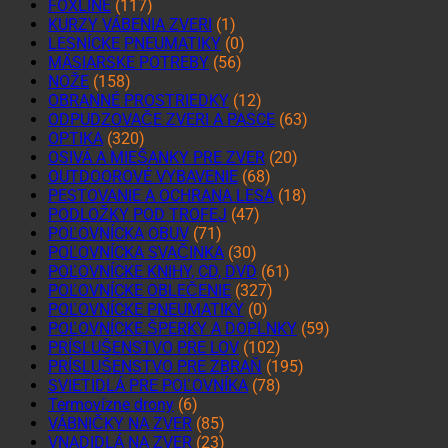
FOXLINE
(117)
KURZY VÁBENIA ZVERI
(1)
LESNÍCKE PNEUMATIKY
(0)
MÄSIARSKE POTREBY
(56)
NOŽE
(158)
OBRANNÉ PROSTRIEDKY
(12)
ODPUDZOVAČE ZVERI A PASCE
(63)
OPTIKA
(320)
OSIVÁ A MIEŠANKY PRE ZVER
(20)
OUTDOOROVÉ VYBAVENIE
(68)
PESTOVANIE A OCHRANA LESA
(18)
PODLOŽKY POD TROFEJ
(47)
POĽOVNÍCKA OBUV
(71)
POĽOVNÍCKA SVAČINKA
(30)
POĽOVNÍCKE KNIHY, CD, DVD
(61)
POĽOVNÍCKE OBLEČENIE
(327)
POĽOVNÍCKE PNEUMATIKY
(0)
POĽOVNÍCKE ŠPERKY A DOPLNKY
(59)
PRÍSLUŠENSTVO PRE LOV
(102)
PRÍSLUŠENSTVO PRE ZBRAŇ
(195)
SVIETIDLÁ PRE POĽOVNÍKA
(78)
Termovízne drony
(6)
VÁBNIČKY NA ZVER
(85)
VNADIDLÁ NA ZVER
(23)