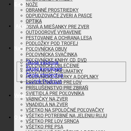
E-shop
NOŽE
OBRANNÉ PROSTRIEDKY
ODPUDZOVAČE ZVERI A PASCE
OPTIKA
Akcie
OSIVÁ A MIEŠANKY PRE ZVER
OUTDOOROVÉ VYBAVENIE
PESTOVANIE A OCHRANA LESA
PODLOŽKY POD TROFEJ
Naše aktivity
POĽOVNÍCKA OBUV
POĽOVNÍCKA SVAČINKA
POĽOVNÍCKE KNIHY, CD, DVD
Škola vábenia
POĽOVNÍCKE OBLEČENIE
Škola kynológie
POĽOVNÍCKE PNEUMATIKY
Škola strelectva
POĽOVNÍCKE ŠPERKY A DOPLNKY
Lovtek Podcast
PRÍSLUŠENSTVO PRE LOV
PRÍSLUŠENSTVO PRE ZBRAŇ
SVIETIDLÁ PRE POĽOVNÍKA
Veľkoobchod
VÁBNIČKY NA ZVER
VNADIDLÁ NA ZVER
VŠETKO NA SPOLOČNÉ POĽOVAČKY
VŠETKO POTREBNÉ NA JELENIU RUJU
O nás
VŠETKO PRE LOV SRNCA
VŠETKO PRE PSA