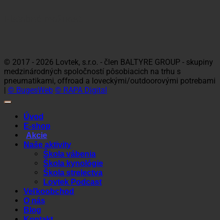
Platobné možnosti
Visa
MasterCard
Maestro
Dinners
Discov
Club
© 2017 - 2026 Lovtek, s.r.o. - člen BALTYRE GROUP - skupiny
medzinárodných spoločností pôsobiacich na trhu s
pneumatikami, offroad a loveckými/outdoorovými potrebami
|
© BugesWeb
© RAPA Digital
Úvod
E-shop
Akcie
Naše aktivity
Škola vábenia
Škola kynológie
Škola strelectva
Lovtek Podcast
Veľkoobchod
O nás
Blog
Kontakt