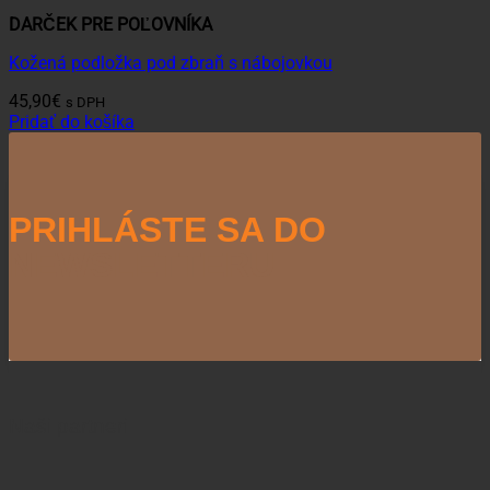
DARČEK PRE POĽOVNÍKA
Kožená podložka pod zbraň s nábojovkou
45,90
€
s DPH
Pridať do košíka
PRIHLÁSTE SA DO
NEWSLETTERU
Naši partneri