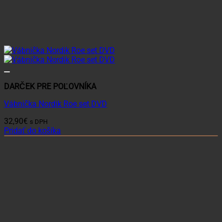
DARČEK PRE POĽOVNÍKA
Vábnička Nordik Roe set DVD
32,90
€
s DPH
Pridať do košíka