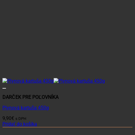
DARČEK PRE POĽOVNÍKA
Plynová kartuša 450g
9,90
€
s DPH
Pridať do košíka