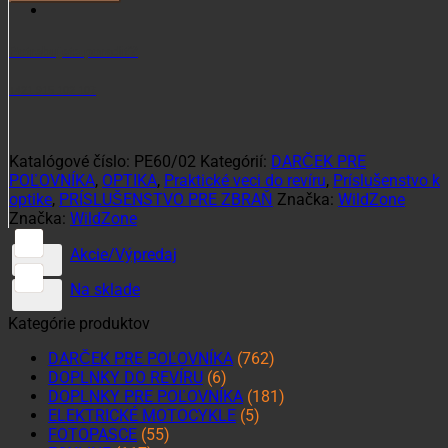
púzdro
na
puškohľad
Potrebujete poradiť?
36cm
+421 915 102 107
Katalógové číslo:
PE60/02
Kategórií:
DARČEK PRE
POĽOVNÍKA
,
OPTIKA
,
Praktické veci do revíru
,
Príslušenstvo k
optike
,
PRÍSLUŠENSTVO PRE ZBRAŇ
Značka:
WildZone
Značka:
WildZone
Akcie/Výpredaj
Na sklade
Kategórie produktov
DARČEK PRE POĽOVNÍKA
(762)
DOPLNKY DO REVÍRU
(6)
DOPLNKY PRE POĽOVNÍKA
(181)
ELEKTRICKÉ MOTOCYKLE
(5)
FOTOPASCE
(55)