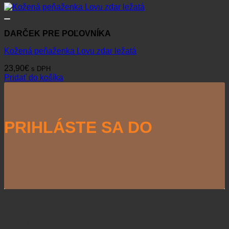
DARČEK PRE POĽOVNÍKA
Kožená peňaženka Lovu zdar ležatá
23,90
€
s DPH
Pridať do košíka
PRIHLÁSTE SA DO
NEWSLETTERU
Naši partneri