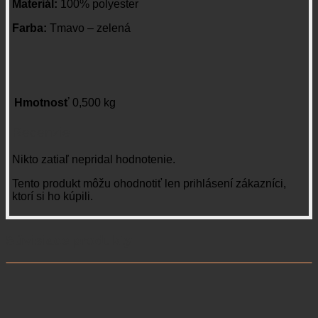
Materiál:
100% polyester
Farba:
Tmavo – zelená
Hmotnosť
0,500 kg
Recenzie
Nikto zatiaľ nepridal hodnotenie.
Tento produkt môžu ohodnotiť len prihlásení zákazníci,
ktorí si ho kúpili.
Súvisiace produkty