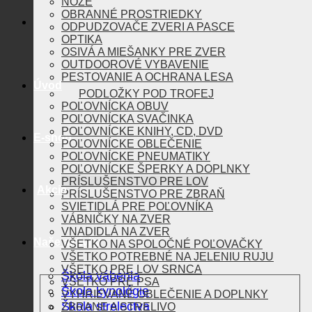
NOŽE
OBRANNÉ PROSTRIEDKY
ODPUDZOVAČE ZVERI A PASCE
OPTIKA
OSIVÁ A MIEŠANKY PRE ZVER
OUTDOOROVÉ VYBAVENIE
PESTOVANIE A OCHRANA LESA
Úvod
PODLOŽKY POD TROFEJ
POĽOVNÍCKA OBUV
POĽOVNÍCKA SVAČINKA
POĽOVNÍCKE KNIHY, CD, DVD
E-shop
POĽOVNÍCKE OBLEČENIE
POĽOVNÍCKE PNEUMATIKY
POĽOVNÍCKE ŠPERKY A DOPLNKY
PRÍSLUŠENSTVO PRE LOV
Akcie
PRÍSLUŠENSTVO PRE ZBRAŇ
SVIETIDLÁ PRE POĽOVNÍKA
VÁBNIČKY NA ZVER
VNADIDLÁ NA ZVER
Naše aktivity
VŠETKO NA SPOLOČNÉ POĽOVAČKY
VŠETKO POTREBNÉ NA JELENIU RUJU
VŠETKO PRE LOV SRNCA
Škola vábenia
VŠETKO PRE PSA
Škola kynológie
VYHRIEVANÉ OBLEČENIE A DOPLNKY
Škola strelectva
ZBRANE A STRELIVO