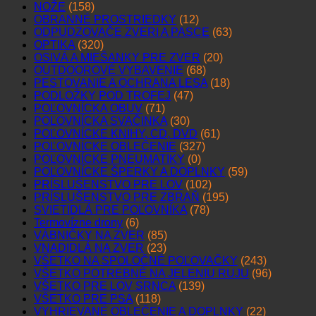
NOŽE
(158)
OBRANNÉ PROSTRIEDKY
(12)
ODPUDZOVAČE ZVERI A PASCE
(63)
OPTIKA
(320)
OSIVÁ A MIEŠANKY PRE ZVER
(20)
OUTDOOROVÉ VYBAVENIE
(68)
PESTOVANIE A OCHRANA LESA
(18)
PODLOŽKY POD TROFEJ
(47)
POĽOVNÍCKA OBUV
(71)
POĽOVNÍCKA SVAČINKA
(30)
POĽOVNÍCKE KNIHY, CD, DVD
(61)
POĽOVNÍCKE OBLEČENIE
(327)
POĽOVNÍCKE PNEUMATIKY
(0)
POĽOVNÍCKE ŠPERKY A DOPLNKY
(59)
PRÍSLUŠENSTVO PRE LOV
(102)
PRÍSLUŠENSTVO PRE ZBRAŇ
(195)
SVIETIDLÁ PRE POĽOVNÍKA
(78)
Termovízne drony
(6)
VÁBNIČKY NA ZVER
(85)
VNADIDLÁ NA ZVER
(23)
VŠETKO NA SPOLOČNÉ POĽOVAČKY
(243)
VŠETKO POTREBNÉ NA JELENIU RUJU
(96)
VŠETKO PRE LOV SRNCA
(139)
VŠETKO PRE PSA
(118)
VYHRIEVANÉ OBLEČENIE A DOPLNKY
(22)