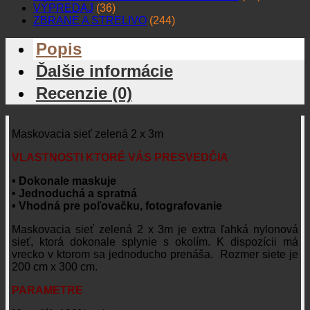
VÝPREDAJ
(36)
ZBRANE A STRELIVO
(244)
Popis
Ďalšie informácie
Recenzie (0)
Maskovacia sieť zelená 2 x 3m
VLASTNOSTI KTORÉ VÁS PRESVEDČIA
• Dokonale maskuje
• Jednoduchá a spratná
• Vhodná pre poľovačku, fotografovanie
Maskovacia sieť zelená 2 x 3m je extra ľahká nylonová
sieť, ktorá dokonale splynie s okolím. K dispozícii má
vrecko v ktorom sa jednoducho prenáša. Rozmer siete je
200 cm x 300 cm.
PARAMETRE