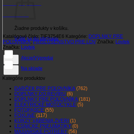
2
Potrebujete poradiť?
x
3m
+421 915 102 107
Žiadne produkty v košíku.
Katalógové číslo:
TIF3754E6
Kategórie:
DOPLNKY PRE
Vrátiť sa do obchodu
POĽOVNÍKA
,
PRÍSLUŠENSTVO PRE LOV
Značka:
Lovtek
Značka:
Lovtek
Akcie/Výpredaj
Na sklade
Kategórie produktov
DARČEK PRE POĽOVNÍKA
(762)
DOPLNKY DO REVÍRU
(6)
DOPLNKY PRE POĽOVNÍKA
(181)
ELEKTRICKÉ MOTOCYKLE
(5)
FOTOPASCE
(55)
FOXLINE
(117)
KURZY VÁBENIA ZVERI
(1)
LESNÍCKE PNEUMATIKY
(0)
MÄSIARSKE POTREBY
(56)