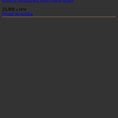
Kožená peňaženka Jeleň hlava ležatá
23,90
€
s DPH
Pridať do košíka