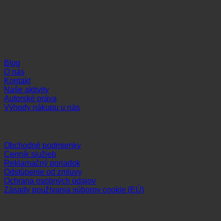
Informácie
Blog
O nás
Kontakt
Naše aktivity
Autorské práva
Výhody nákupu u nás
Dôležité odkazy
Obchodné podmienky
Cenník služieb
Reklamačný poriadok
Odstúpenie od zmluvy
Ochrana osobných údajov
Zásady používania súborov cookie (EÚ)
Sledujte nás