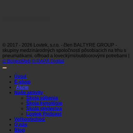
Platobné možnosti
Visa
MasterCard
Maestro
Dinners
Discov
Club
© 2017 - 2026 Lovtek, s.r.o. - člen BALTYRE GROUP -
skupiny medzinárodných spoločností pôsobiacich na trhu s
pneumatikami, offroad a loveckými/outdoorovými potrebami |
© BugesWeb
© RAPA Digital
Úvod
E-shop
Akcie
Naše aktivity
Škola vábenia
Škola kynológie
Škola strelectva
Lovtek Podcast
Veľkoobchod
O nás
Blog