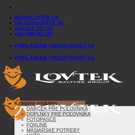
Skip
to
INFO@LOVTEK.SK
content
SALES@LOVTEK.SK
+421 915 102 107
+421 908 102 107
PRIHLÁSENIE / REGISTROVAŤ SA
PRIHLÁSENIE / REGISTROVAŤ SA
Kategorie produktov
DARČEK PRE POĽOVNÍKA
DOPLNKY PRE POĽOVNÍKA
FOTOPASCE
FOXLINE
MÄSIARSKE POTREBY