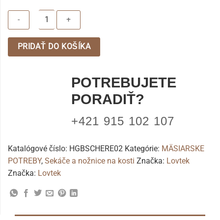
množstvo
PRIDAŤ DO KOŠÍKA
Lovecké
nožnice
na
POTREBUJETE
kosti
PORADIŤ?
+421 915 102 107
Katalógové číslo:
HGBSCHERE02
Kategórie:
MÄSIARSKE
POTREBY
,
Sekáče a nožnice na kosti
Značka:
Lovtek
Značka:
Lovtek