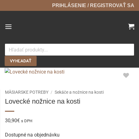
Skip
PRIHLÁSENIE / REGISTROVAŤ SA
to
content
Products
search
VYHĽADAŤ
MÄSIARSKE POTREBY
/
Sekáče a nožnice na kosti
Lovecké nožnice na kosti
30,90
€
s DPH
Dostupné na objednávku